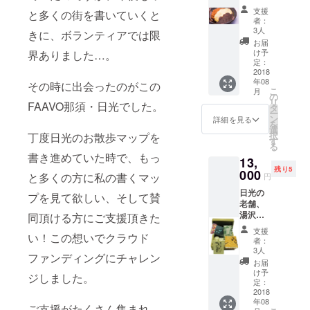
ランで
支援
と多くの街を書いていくと
す。日
者：
光を楽
3人
きに、ボランティアでは限
しんだ
お届
後、明
け予
界ありました…。
治の館
定：
にて、
2018
年08
素敵な
その時に出会ったのがこの
こ
月
庭を眺
の
リ
FAAVO那須・日光でした。
めなが
タ
ー
らオム
ン
詳細を見る
を
レツラ
選
択
丁度日光のお散歩マップを
イスを
す
る
お召し
書き進めていた時で、もっ
13,
上がり
残り5
くださ
000
と多くの方に私の書くマッ
円
い。
日光の
プを見て欲しい、そして賛
老舗、
湯沢屋
同頂ける方にご支援頂きた
のお土
支援
い！この想いでクラウド
産 湯
者：
沢屋/日
3人
ファンディングにチャレン
光プレ
お届
ミアム
け予
ジしました。
セット
定：
(生ゆ
2018
年08
ば、日
ご支援がたくさん集まれ