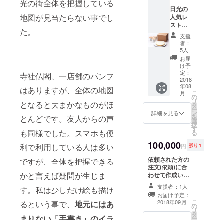
光の街全体を把握している
日光の
地図が見当たらない事でし
人気レ
ストラ
た。
ンで
支援
す。
者：
チーズ
5人
ケーキ
お届
は思わ
け予
ず笑顔
定：
寺社仏閣、一店舗のパンフ
になっ
2018
年08
てしま
はありますが、全体の地図
こ
月
うくら
の
リ
い美味
となると大まかなものがほ
タ
ー
しいで
ン
詳細を見る
を
とんどです。友人からの声
す。素
選
択
敵な庭
す
も同様でした。スマホも便
る
も散策
してみ
100,000
利で利用している人は多い
円
残り1
てくだ
さい。
依頼された方の
ですが、全体を把握できる
注文(依頼)に合
かと言えば疑問が生じま
わせて作成いた
します。当然打
支援者：1人
す。私は少しだけ絵も描け
ち合わせをさせ
お届け予定：
て頂きます。よ
こ
2018年09月
るという事で、
地元にはあ
の
ろしくお願いし
リ
タ
ます。
まりない「手書き」のイラ
ー