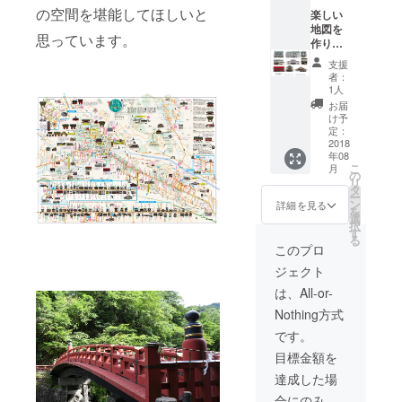
近隣の
の空間を堪能してほしいと
場合は
楽しい
お伺い
地図を
思っています。
しま
作りま
す、遠
す。 あ
支援
方の方
なたの
者：
は写真
町内(商
1人
や情報
店街)イ
お届
をお送
ラスト
け予
りくだ
マップ
定：
さい。
作成(建
2018
年08
物は100
こ
月
ケ所以
の
リ
内。) お
タ
ー
伺い
ン
詳細を見る
を
し、作
選
択
成しま
す
る
す！
このプロ
ジェクト
は、All-or-
Nothing方式
です。
目標金額を
達成した場
合にのみ、