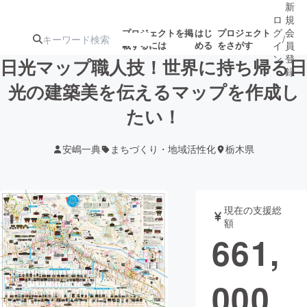
新
ロ
規
グ
会
プロジェクトを掲
はじ
プロジェクト
/
載するには
める
をさがす
イ
員
ン
登
日光マップ職人技！世界に持ち帰る日
録
光の建築美を伝えるマップを作成し
たい！
人気のプロ
注目のリ
注目の新着プロ
募集終了が近いプ
もうすぐ公開
ジェクト
ターン
ジェクト
ロジェクト
されます
安嶋一典
まちづくり・地域活性化
栃木県
アート・写真
音楽
現在の支援総
テクノロジー・ガジェット
ゲーム・サ
額
661,
映像・映画
書籍・雑誌
000
ビジネス・起業
チャレンジ