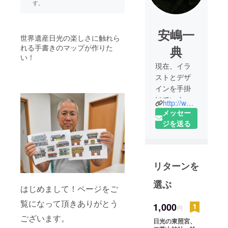
す。
安嶋一
世界遺産日光の楽しさに触れら
れる手書きのマップが作りた
典
い！
現在、イラ
ストとデザ
インを手掛
けていま
http://www.toh-tas.com/
す。マル
メッセー
シェや音楽
ジを送る
イベントも
開催。生ま
れは茨城県
リターンを
ですが、今
は宇都宮で
選ぶ
はじめまして！ページをご
一番高い古
賀志山の麓
覧になって頂きありがとう
1,000
円
に住んでい
ございます。
日光の東照宮、
ます。好き