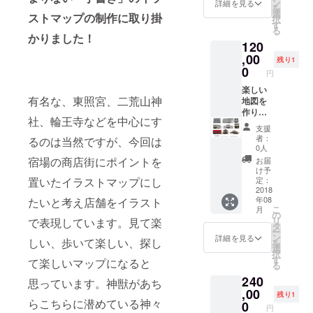
ン
詳細を見る
を
選
ストマップの制作に取り掛
択
す
る
かりました！
120
,00
残り1
0
円
楽しい
有名な、東照宮、二荒山神
地図を
作りま
社、輪王寺などを中心にす
す。 あ
支援
なたの
者：
るのは当然ですが、今回は
町内(商
0人
店街)イ
宿場の商店街にポイントを
お届
ラスト
け予
マップ
定：
置いたイラストマップにし
作成(建
2018
年08
たいと考え店舗をイラスト
物は50
こ
月
ケ所以
の
リ
で表現しています。見て楽
内。)※
タ
ー
建物の
ン
詳細を見る
しい、歩いて楽しい、探し
を
数が多
選
択
い、町
す
て楽しいマップになると
る
全体を
240
希望な
思っています。神獣があち
どは応
,00
残り1
相談。
らこちらに潜めている神々
0
円