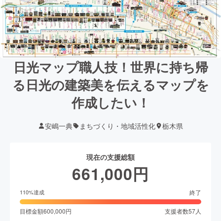
日光マップ職人技！世界に持ち帰
る日光の建築美を伝えるマップを
作成したい！
安嶋一典
まちづくり・地域活性化
栃木県
現在の支援総額
661,000
円
終了
110
%達成
目標金額
600,000
円
支援者数
57
人