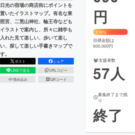
日光の宿場の商店街にポイントを
円
まちづくり・地域活性化
置いたイラストマップ。有名な東
照宮、二荒山神社、輪王寺なども
イラストで案内し、所々に雑学も
CAMPFIRE for Social Good
CAMPFIRE Creation
110%
入れた見て楽しい、歩いて楽し
CAMPFIREふるさと納税
machi-ya
コミュニティ
目標金額は
い、探して楽しい手書きマップで
600,000円
す。
支援者数
ポスト
シェア
57
人
LINEで送る
URLコピー
埋め込み
QRコード
募集終了まで残
り
終了