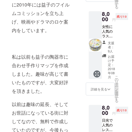
す。そして
択
に2010年には益子のフイル
す
る
益子町のPR
ムコミッションを立ち上
8,0
目的に2010
残り10
00
円
年に益子の
げ、映画やドラマのロケ案
フイルムコ
女性に
内をしています。
人気の
ミッション
ラスク
を立ち上
です。
支援
写真の
げ、映画や
者：
商品は
9人
ドラマのロ
丸形の
私は以前も益子の陶器市に
お届
ケ案内をし
箱です
け予
が、四
合わせ手作りマップを作成
定：
ています。
角の箱
2018
年08
しました。趣味が高じて書
になる
こ
月
事も有
の
リ
いたものですが、大変好評
ります
タ
ー
のでご
ン
詳細を見る
を頂きました。
を
了承く
選
択
ださ
す
る
い。
以前は趣味の延長、そして
8,0
残り10
00
お世話になっている街に対
円
日光で
してなので、無料で作成し
人気の
ていたのですが、今後もっ
レスト