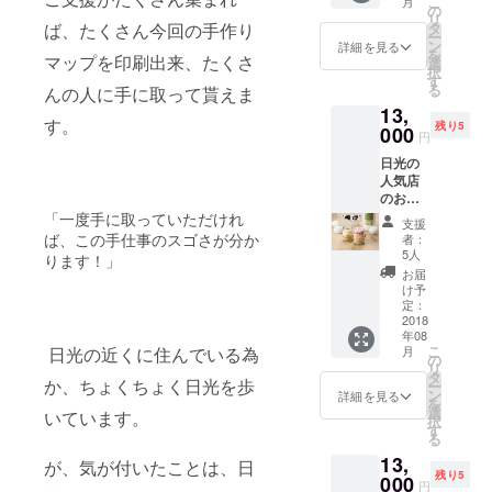
こ
月
光山椒
の
リ
の佃
タ
ば、たくさん今回の手作り
ー
煮、志
ン
詳細を見る
を
そまき
マップを印刷出来、たくさ
選
択
唐辛
す
る
んの人に手に取って貰えま
子、日
13,
光酒饅
す。
残り5
頭、水
000
円
羊羹)で
日光の
す。日
人気店
光の名
のお土
物をま
産日光
とめた
「一度手に取っていただけれ
支援
ぷりん
商品で
ば、この手仕事のスゴさが分か
者：
亭/日光
す。品
5人
ります！」
ぷりん
物は、
お届
等の詰
早めに
け予
め合わ
お召し
定：
せで
2018
上がり
年08
す。可
くださ
こ
月
日光の近くに住んでいる為
愛らし
い。
の
リ
い瓶に
タ
か、ちょくちょく日光を歩
ー
美味し
ン
詳細を見る
を
いプリ
選
いています。
択
ンが
す
る
入って
13,
いま
が、気が付いたことは、日
残り5
す。
000
円