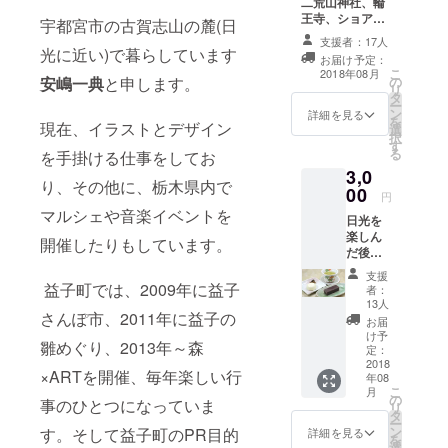
二荒山神社、輪
なものは、
王寺、ショア天
宇都宮市の古賀志山の麓(日
朝顔と
蓋をイラスト化
支援者：17人
したマップ。 奥
光に近い)で暮らしています
ART、
お届け予定：
日光の散歩・ハ
こ
2018年08月
JAZZ、街の
の
安嶋一典
と申します。
イキングマッ
リ
タ
風景チェッ
プ。
ー
ン
詳細を見る
クと歩く楽
を
現在、イラストとデザイン
選
択
しみ探しで
す
る
を手掛ける仕事をしてお
す。
3,0
り、その他に、栃木県内で
益子町で
00
円
は、2009年
マルシェや音楽イベントを
日光を
に益子さん
楽しん
開催したりもしています。
ぽ市、2011
だ後、
日光の
年に益子の
支援
老舗、
益子町では、2009年に益子
者：
雛めぐり、
湯沢屋
13人
にて、
さんぽ市、2011年に益子の
2013年～森×
お届
美味し
け予
ＡＲＴを開
雛めぐり、2013年～森
い水羊
定：
催、毎年楽
羹と酒
2018
×ARTを開催、毎年楽しい行
年08
饅頭を
しい行事の
こ
月
お召し
の
事のひとつになっていま
ひとつに
リ
上がり
タ
ー
なっていま
くださ
ン
す。そして益子町のPR目的
詳細を見る
を
い。
選