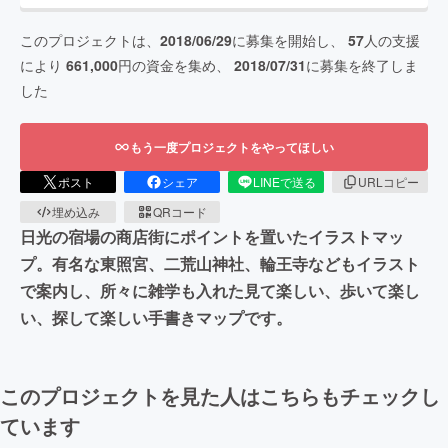
このプロジェクトは、
2018/06/29
に募集を開始し、
57
人の支援
により
661,000
円の資金を集め、
2018/07/31
に募集を終了しま
した
もう一度プロジェクトをやってほしい
ポスト
シェア
LINEで送る
URLコピー
埋め込み
QRコード
日光の宿場の商店街にポイントを置いたイラストマッ
プ。有名な東照宮、二荒山神社、輪王寺などもイラスト
で案内し、所々に雑学も入れた見て楽しい、歩いて楽し
い、探して楽しい手書きマップです。
このプロジェクトを見た人はこちらもチェックし
ています