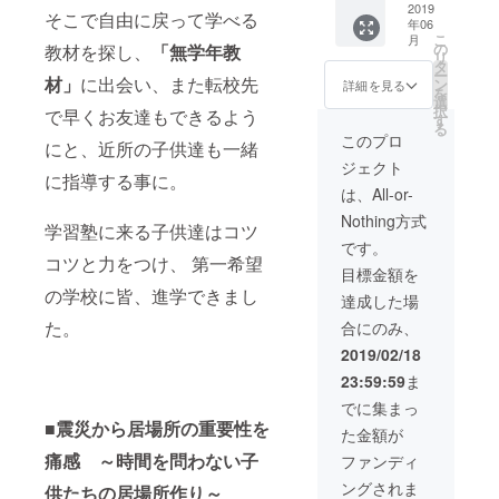
報告会
す。 経
告コー
2019
そこで
自由に戻って学べる
年06
にご参
済的な
スとは
こ
月
加いた
理由で
車載広
の
教材を探し、
「無学年教
リ
だいた
学習で
告の枚
タ
ー
場合、
きない
数が異
材」
に出会い、また転校先
ン
詳細を見る
を
手紙と
子供達
なりま
選
択
で早く
お友達もできる
よう
報告書
へのご
す。 他
す
る
の現物
支援を
のコー
このプロ
にと、
近所の子供達も一緒
をお渡
宜しく
スが送
ジェクト
しいた
お願い
迎車１
に指導
する事に。
しま
致しま
台に１
は、All-or-
す。 ※
す。 ※
枚の計
Nothing方式
活動報
お手
１枚に
学習塾に来る子供達はコツ
告の詳
紙・活
対し、
です。
細は
動報告
こちら
コツと力をつけ、 第一希望
目標金額を
10,000
書の詳
のコー
の学校に皆、進学できまし
円コー
細は
スは
達成した場
スをご
3,000円
「３台
た。
合にのみ、
覧くだ
コース
に１枚
さい。
を御覧
ずつの
2019/02/18
※交流会
くださ
計３
23:59:59
ま
の詳細
い。 ※
枚」掲
は
報告会
載させ
でに集まっ
30,000
にご参
ていた
■
震災から居場所の重要性を
た金額が
円コー
加いた
だきま
スをご
だいた
す。 詳
痛感 ～時間を問わない子
ファンディ
覧くだ
場合、
細は本
ングされま
さい。
手紙と
文末尾
供たちの居場所作り～