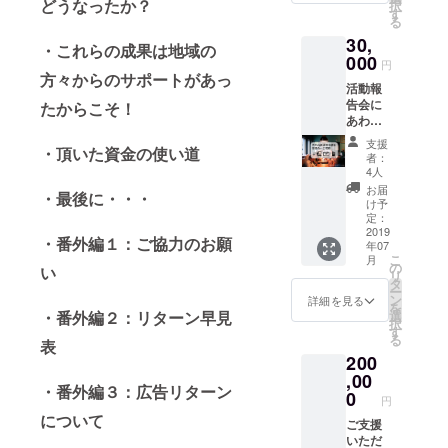
どうなったか？
択
の頑張
月以降
す
つく学に通
る
りの様
の複数
う子供達、
30,
子や、
日を予
・これらの成果は地域の
ボラン
000
定して
そして保護
円
ティア
おりま
方々からのサポートがあっ
者のココロ
活動報
の方々
す。決
告会に
に届いてい
の活動
たからこそ！
定しだ
あわせ
の様子
い詳細
るのではな
て、交
を是非
な日時
支援
いかと、い
・頂いた資金の使い道
流会へ
ご覧く
をお知
者：
ご参加
ださ
つも感動し
らせい
4人
いただ
い。 ２
たしま
お届
ておりま
・最後に・・・
けま
０１９
すの
け予
す。
す。 ロ
年７
定：
で、そ
ベ代表
2019
月、つ
こから
・番外編１：ご協力のお願
年07
の森が
くば市
都合の
こ
月
居場所
内での
の
良い日
い
リ
づくり
開催を
タ
程をお
ー
につい
予定し
ン
選びく
詳細を見る
を
てお話
ており
選
・番外編２：リターン早見
ださ
択
しいた
ます。
す
い。 会
る
しま
表
詳細は
場は谷
200
す。 つ
追って
田部教
くば市
,00
お知ら
室・竹
・番外編３：広告リターン
のみな
せいた
0
園教室
円
らず、
しま
を予定
について
子供の
ご支援
す。 ※
してお
居場所
いただ
報告会
りま