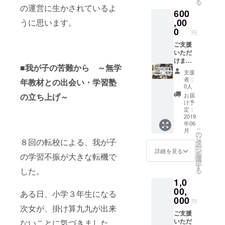
る
などを
報告書
下さ
の現物
の運営に生かされているよ
600
贈らせ
の現物
い。
をお渡
ていた
をお渡
,00
しいた
うに思います。
だきま
しいた
しま
0
円
す。 ※
しま
す。
お手
す。 ※
ご支援
紙・活
活動報
いただ
動報告
告の詳
けます
■
我が子の苦難から ～無学
書の詳
細は
と、経
支援
細は
10,000
済的に
者：
年教材との出会い・学習塾
3,000円
円コー
恵まれ
0人
コース
スをご
ない子
お届
の立ち上げ～
を御覧
覧くだ
供が
け予
くださ
さい。
「３
定：
い。 ※
※交流会
人」、
2019
年06
報告会
の詳細
１年間
こ
月
にご参
は
塾に通
の
リ
加いた
30,000
うこと
８回の転校による、我が子
タ
ー
だいた
円コー
ができ
ン
詳細を見る
を
の学習不振が大きな転機で
場合、
スをご
ます。
選
択
手紙と
覧くだ
一般的
す
した。
る
報告書
さい。
な塾で
1,0
の現物
すと年
をお渡
間６０
00,
ある日、小学３年生になる
しいた
万～１
000
円
しま
００万
次女が、掛け算九九が出来
す。 ※
円かか
ご支援
活動報
るとこ
いただ
ないことに気づきました。