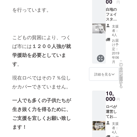
画像は
00
円
ち上げさせ
イメー
を行っています。
白地の
ジで
て頂きまし
フェイ
す。実
た。
スタオ
物では
この事業
ルにロ
なく
支援
ベのロ
メール
は、施設と
者：
ゴを入
にて
4人
こどもの貧困により、つく
は別の場
れてお
PDFで
お届
送りし
所、ひとり
送らせ
け予
ば市には
１２００人強が就
ます。
ていた
定：
親世帯がつ
※画像は
2019
だきま
学援助を必要としていま
くば市で1番
年06
イメー
す。
こ
月
す
。
ジで
多い谷田部
の
リ
す。 ※
タ
地区でス
ー
お手
ン
詳細を見る
を
現在ロベではその７％位し
タートさせ
紙・活
選
択
動報告
す
て頂きまし
かカバーできていません。
る
書の詳
た。
10,
細は
3,000円
教育とは、
000
一人でも多くの子供たちが
円
コース
時間がかか
ロベが
を御覧
生き抜く力を得るために、
るものと言
運営し
くださ
ており
い。
ご支援を宜しくお願い致し
われて久し
ます子
支援
いですが、
ます！
ども食
者：
堂へご
つく学の子
4人
招待い