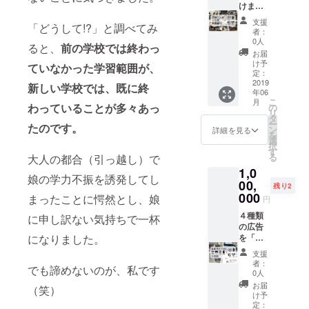
告会の
ろ、ロ
けます
詳細は
ベでは
と、経
支援
「どうして!?」と調べてみ
10,000
この値
済的に
者：
円コー
段で通
恵まれ
0人
ると、
前の学校では終わっ
スをご
うこと
ない子
お届
覧くだ
ができ
供が
け予
ていなかった学習範囲が、
さい。
ます。
「５
定：
経済的
人」、
2019
新しい学校では、既に終
年06
な理由
１年間
こ
月
で学習
塾に通
わっていることが多々あっ
の
リ
できな
うこと
タ
ー
たのです。
い子供
ができ
ン
詳細を見る
を
達への
ます。
選
択
ご支援
一般的
す
る
大人の都合（引っ越し）で
を宜し
な塾で
1,0
くお願
すと年
娘の学力不振を誘発
してし
い致し
間６０
00,
残り2
ます。
万～１
000
まったことに愕然とし、娘
円
※お手
００万
紙・活
円かか
４種類
に申し訳ない気持ちで一杯
動報告
るとこ
の広告
書の詳
ろ、ロ
を「５
になりました。
細は
ベでは
年間」
支援
3,000円
このお
掲載さ
者：
でも諦めないのが、私です
コース
値段で
せてい
0人
を御覧
通うこ
ただき
お届
（笑）
くださ
とがで
ます。
け予
い。 ※
きま
他の広
定：