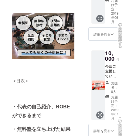
お届
供達の成長
たしま
け予
は、ひとえ
す。 通
定：
常は一
2019
に、ロベス
年06
般の方
タッフ始
こ
月
のご参
の
リ
め、学習ボ
加はお
タ
ー
断りし
ン
詳細を見る
ランティア
を
ており
選
の皆様、お
択
ます
す
る
が、特
むすびボラ
10,
別にお
ンティア、
招きい
000
円
そして制服
たしま
今回ご
す。 子
などの日用
支援し
供達と
品をつく学
ていた
直接触
＜目次＞
だきま
の子供達に
れ合
支援
したプ
い、ご
者：
寄付して下
ロジェ
支援い
0人
さる、学童
クトに
ただい
お届
ついて
た効果
クラブの保
け予
の活動
を実感
定：
・代表の自己紹介、ROBE
護者の皆
報告会
2019
してく
年07
様、地域の
ができるまで
にご招
ださ
こ
月
待いた
い。 開
の
皆様からの
リ
しま
催は、
タ
ココロ温ま
ー
・無料塾を立ち上げた結果
す。 子
２０１
ン
詳細を見る
を
供たち
る支援が、
９年６
選