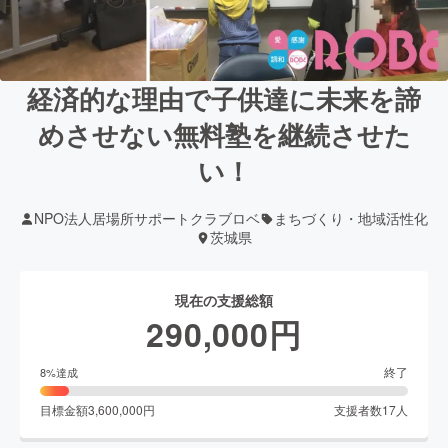
経済的な理由で子供達に未来を諦
めさせない無料塾を継続させた
い！
NPO法人居場所サポートクラブロベ
まちづくり・地域活性化
茨城県
現在の支援総額
290,000
円
終了
8
%達成
目標金額
3,600,000
円
支援者数
17
人