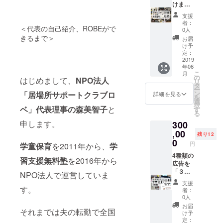
を作り
けます
後に参
す。ご
続けて
と、経
加者同
支援時
支援
きた経
済的に
士の交
にご希
者：
験を分
恵まれ
＜代表の自己紹介、ROBEがで
流会を
望の教
0人
かちあ
ない子
設ける
きるまで＞
室をお
お届
いたい
供が
予定で
知らせ
け予
と思い
「１
す。交
定：
くださ
ます。
人」、
2019
流会の
い。教
年06
ロベを
１年間
参加を
室の住
こ
月
ご支援
塾に通
ご希望
の
所は公
はじめまして、
NPO法人
リ
いただ
うこと
の方は3
タ
開して
ー
いた、
ができ
万円の
ン
おりま
「居場所サポートクラブロ
詳細を見る
を
子供の
ます。
コース
選
せんの
択
居場所
一般的
ベ」代表理事の森美智子
と
をご利
す
で、開
る
づくり
な塾で
用くだ
催地の
申します。
300
に興味
すと年
さい。
詳細は
のある
間６０
,00
※交通費
追って
残り12
皆様同
万～１
はご負
0
お知ら
円
学童保育
を2011年から、
学
士の交
００万
担下さ
せいた
流もお
円かか
4種類の
い。 ※
しま
習支援無料塾
を2016年から
楽しみ
るとこ
広告を
不参加
す。 ※
下さ
ろ、ロ
「３年
でのご
交通費
NPO法人で運営していま
い。 ２
ベでは
間」掲
支援も
はご負
支援
０１９
このお
載させ
可能で
す。
担下さ
者：
年７
値段で
ていた
す。そ
い。 ※
0人
月、つ
通うこ
だきま
の旨を
ご参加
お届
それまでは夫の転勤で全国
くば市
とがで
す。 詳
お書き
が不要
け予
内での
きま
細は本
くださ
定：
の場