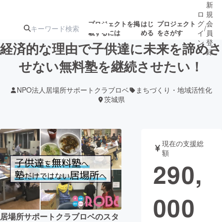
新
ロ
規
グ
会
プロジェクトを掲
はじ
プロジェクト
/
載するには
める
をさがす
イ
員
ン
登
経済的な理由で子供達に未来を諦めさ
録
せない無料塾を継続させたい！
人気のプロ
注目のリ
注目の新着プロ
募集終了が近いプ
もうすぐ公開
NPO法人居場所サポートクラブロベ
まちづくり・地域活性化
ジェクト
ターン
ジェクト
ロジェクト
されます
茨城県
アート・写真
音楽
現在の支援総
額
テクノロジー・ガジェット
ゲーム・サ
290,
映像・映画
書籍・雑誌
000
ビジネス・起業
チャレンジ
居場所サポートクラブロベのスタ