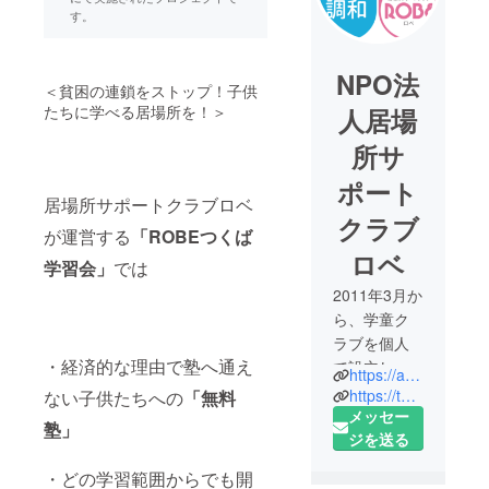
す。
NPO法
＜貧困の連鎖をストップ！子供
たちに学べる居場所を！＞
人居場
所サ
ポート
居場所サポートクラブロベ
クラブ
が運営する
「ROBEつくば
ロベ
学習会」
では
2011年3月か
ら、学童ク
ラブを個人
・
経済的な理由で塾へ通え
で設立し、
https://afterschoolrobe.wixsite.com/asrobe
2012年3月
https://twitter.com/robeafterschool
ない子供たちへの
「無料
16日にNPO
メッセー
塾」
法人化しま
ジを送る
した。
・どの学習範囲からでも開
その後、学