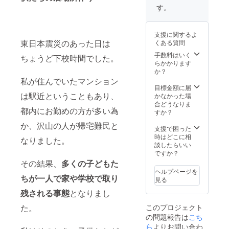
報告書
の＜広
す。
の現物
告リ
をお渡
ターン
しいた
につい
支援に関するよ
しま
て＞を
東日本震災のあった日は
くある質問
す。 ※
お読み
活動報
下さ
手数料はいく
ちょうど下校時間でした。
告の詳
い。
らかかります
細は
か？
10,000
私が住んでいたマンション
円コー
目標金額に届
スをご
は駅近ということもあり、
かなかった場
覧くだ
合どうなりま
都内にお勤めの方が多い為
さい。
すか？
※交流会
か、沢山の人が帰宅難民と
の詳細
支援で困った
は
時はどこに相
なりました。
30,000
談したらいい
円コー
ですか？
スをご
その結果、
多くの子どもた
覧くだ
ヘルプページを
さい。
ちが一人で家や学校で取り
見る
残される事態
となりまし
このプロジェクト
た。
の問題報告は
こち
ら
よりお問い合わ