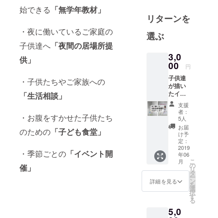
始できる
「無学年教材」
童クラブを
リターンを
運営してい
・夜に働いているご家庭の
る中で、あ
選ぶ
る父子家庭
子供達へ
「夜間の居場所提
のお子様を
3,0
供」
お預かりし
00
円
た事がきっ
子供達
・子供たちやご家族への
かけとな
が描い
たイラ
「生活相談」
り、2016年7
ストと
支援
月。
メッ
者：
・お腹をすかせた子供たち
別事業とし
セージ
5人
が書か
て、『経済
お届
のための
「子ども食堂」
れたお
け予
的な理由で
手紙
定：
と、活
2019
子供達に未
・季節ごとの
「イベント開
年06
動報告
来を諦めさ
こ
月
書を
の
催」
リ
せない無料
メール
タ
ー
でお送
塾 Robeつく
ン
詳細を見る
を
りさせ
選
ば学習会
択
ていた
す
る
（以下つく
だきま
5,0
す。 ※
学）』を立