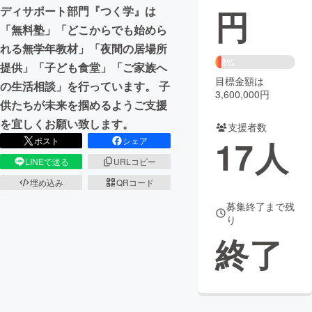
円
ディサポート部門『つく学』は
まちづくり・地域活性化
「無料塾」「どこからでも始めら
れる無学年教材」「夜間の居場所
8%
提供」「子ども食堂」「ご家族へ
CAMPFIRE for Social Good
CAMPFIRE Creation
目標金額は
の生活相談」を行っています。 子
CAMPFIREふるさと納税
machi-ya
コミュニティ
3,600,000円
供たちが未来を掴めるようご支援
を宜しくお願い致します。
支援者数
17
人
ポスト
シェア
LINEで送る
URLコピー
埋め込み
QRコード
募集終了まで残
り
終了