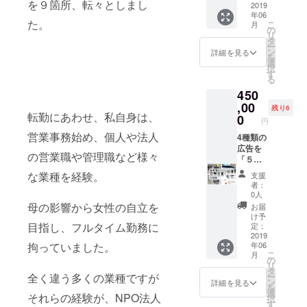
を９箇所、転々としまし
開催を
す。 経
文末尾
2019
い。 ※
合、ご
年06
予定し
済的な
の＜広
ご都合
支援時
た。
こ
月
ており
理由で
告リ
があわ
の
にその
リ
ます。
学習で
ターン
ない場
タ
旨をお
ー
詳細は
きない
につい
合は、
ン
書きく
詳細を見る
を
追って
子供達
て＞を
議事録
選
ださ
択
お知ら
へのご
お読み
などを
す
い。 ※
る
せいた
支援を
下さ
贈らせ
お手
450
しま
宜しく
い。
ていた
紙・活
す。 ※
お願い
,00
だきま
動報告
残り6
交通費
致しま
転
勤にあわせ、私自身は、
す。 ※
0
書の詳
円
はご負
す。 ※
お手
細は
営業事務始め、個人や法人
担下さ
お手
4種類の
紙・活
3,000円
い。 ※
紙・活
広告を
動報告
コース
の営業職や管理職など様々
不参加
動報告
「５年
書の詳
を御覧
でのご
書の詳
間」掲
細は
くださ
な業種を経験。
支援
支援も
細は
載させ
3,000円
い。
者：
可能で
3,000円
ていた
コース
0人
す。そ
コース
だきま
を御覧
母の影響から女性の自立を
お届
の旨を
を御覧
す。 詳
くださ
け予
お書き
くださ
細は本
目指し、フルタイム勤務に
い。 ※
定：
くださ
い。 ※
文末尾
2019
報告会
年06
拘っていました。
い。 ※
報告会
の＜広
にご参
こ
月
ご都合
にご参
告リ
加いた
の
リ
があわ
加いた
ターン
だいた
タ
ー
全く違う多くの業種ですが
ない場
だいた
につい
場合、
ン
詳細を見る
を
合は、
場合、
て＞を
手紙と
選
それらの経験が、NPO法人
択
議事録
手紙と
お読み
報告書
す