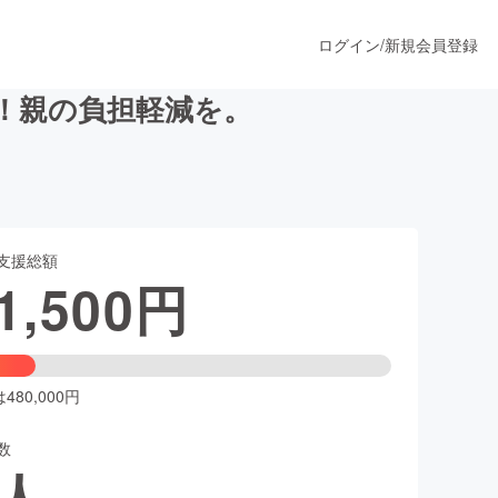
ログイン
/
新規会員登録
い！親の負担軽減を。
うすぐ公開されます
支援総額
プロダクト
1,500
円
ファッション
スポーツ
80,000円
数
ア
ソーシャルグッド
人