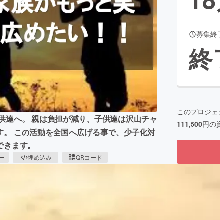
募集終
CAMPFIRE for Social Good
CAMPFIRE Creation
終
CAMPFIREふるさと納税
machi-ya
コミュニティ
このプロジェ
子供達へ。 親は負担が減り、子供達は沢山チャ
111,500
円の
す。 この活動を全国へ広げる事で、少子化対
できます。
ピー
埋め込み
QRコード