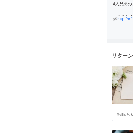
4人兄弟の
小学生と
http://a
20歳で結
保険の営
業界の経
業を決意
リターン
習い事×送
習い事×農
習い事×企
様々なビ
子供達の
しく人生
詳細を見