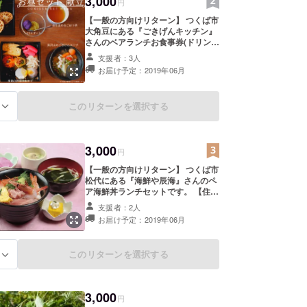
3,000
円
【一般の方向けリターン】 つくば市
大角豆にある『ごきげんキッチン』
さんのベアランチお食事券(ドリンク
付)です。 【住所】 〒305-0043 茨
支援者：3人
城県つくば市大角豆２０１２−９２
お届け予定：2019年06月
１ 【リターンにご協力いただ
いた店舗様】 ・ごきげんキッチン
2018年1月につくば市大角豆にオー
このリターンを選択する
る
プンした“野菜のおいしさ”と“働く
人の楽しさ”が食べる人にも伝わ
る“ごきげんなキッチン“です。
FAAVO by CAMPFIREつくばのクラ
3,000
ウドファンディング で資金の一部を
円
皆さんからご支援いただいており、
【一般の方向けリターン】 つくば市
その繋がりで今回支援コースにラン
松代にある『海鮮や辰海』さんのペ
チをご提供いただけることになりま
ア海鮮丼ランチセットです。 【住
した。 （ご参考） 野菜をおいしく
所】 〒305-0056 茨城県つくば市松
食べられて、地域をつなぐ場所「ご
支援者：2人
野木９９−３４ 【店主からメッセー
きげんキッチン」をもっと楽しく！
お届け予定：2019年06月
ジ】 25年間変わらない、新鮮な味
https://camp-
をお楽しみ下さい❗ 【チケット使用
fire.jp/projects/view/55212 【チ
期限】 2019年12月31日
ケット使用期限】 2019年12月31日
このリターンを選択する
る
3,000
円