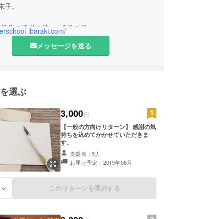
末子。
中学生の子供を持つ、3児の母。
fterschool-ibaraki.com/
婚・出産をし、働きながら子育てをする。
メッセージを送る
業、会計事務所の監査補助、宇宙業界の経理、広告
理を経て、男性社会で女性が働く事の限界を感じ起
。
を選ぶ
迎
3,000
業×食育
円
業×学生(主婦、高齢者)
【一般の方向けリターン】 感謝の気
ジネスを思案中です。
持ちを込めてかかせていただきま
す。
支援者：5人
未来の為にも、1人でも多くの人が明るく元気に楽
お届け予定：2019年06月
を過ごせるような活動がしたいと思っています。
このリターンを選択する
る