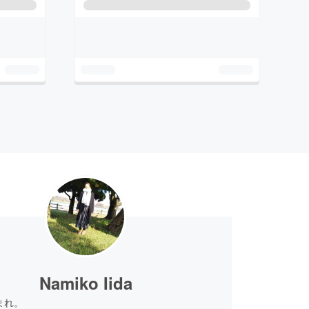
Namiko Iida
まれ。