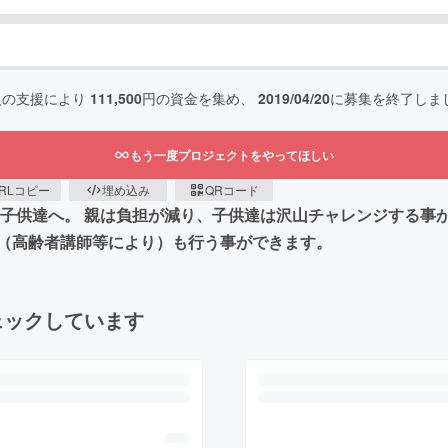
人の支援により
111,500
円の資金を集め、
2019/04/20
に募集を終了しま
もう一度プロジェクトをやってほしい
RLコピー
埋め込み
QRコード
を子供達へ。 親は負担が減り、子供達は沢山チャレンジする事
（高齢者講師等により）も行う事ができます。
ェックしています