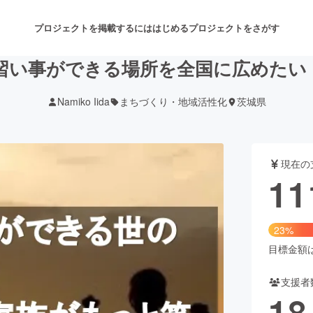
プロジェクトを掲載するには
はじめる
プロジェクトをさがす
な習い事ができる場所を全国に広めた
Namiko Iida
まちづくり・地域活性化
茨城県
注目のリターン
注目の新着プロジェクト
募集終了が近いプロジェクト
も
現在の
音楽
舞台・パフォーマンス
11
ゲーム・サービス開発
フード・飲食店
23%
書籍・雑誌出版
アニメ・漫画
目標金額は4
支援者
チャレンジ
ビューティー・ヘルスケ
18