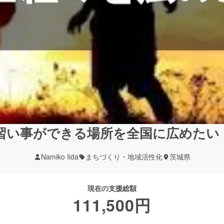
な習い事ができる場所を全国に広めた
Namiko Iida
まちづくり・地域活性化
茨城県
現在の支援総額
111,500
円