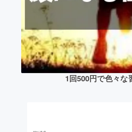
1回500円で色々
23
%達成