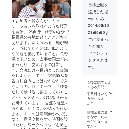
目標金額を
達成した場
合にのみ、
▲参加者の皆さんがコミュニ
2014/09/30
ケーションを取れるような授業
を開催。 私自身、仕事のなかで
23:59:59
ま
長野県の各地に赴くことが多く
でに集まっ
あります。深く関わる土地が増
た金額が
え、感じているのは、似たよう
ファンディ
な問題を抱えていること。長野
県は広いため、当事者同士が集
ングされま
まったり、交流するのは難し
す。
く、交流だけを目的とした会議
をしようとしても、突然悩みを
告白し合うことはなかなかでき
支援に関するよ
ないもの。同じテーマ、学びを
くある質問
通じて繰り返し集まっていくこ
手数料はいく
とが、そのきっかけになり得る
らかかります
と考えています。 交流を促進す
か？
るため、いくつかの試みを行い
目標金額に届
ます。１つめは講演会形式では
かなかった場
なく、意見交換をする時間を設
合どうなりま
けたり、ワークショップを通じ
すか？