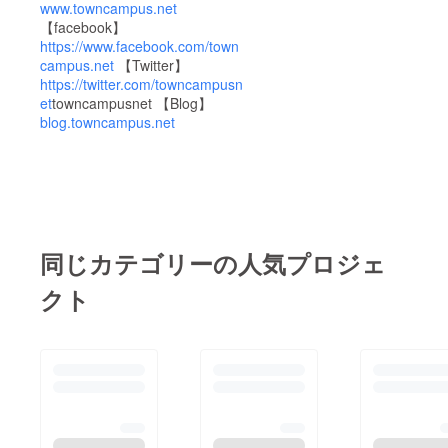
www.towncampus.net
【facebook】
https://www.facebook.com/town
campus.net
【Twitter】
https://twitter.com/towncampusn
et
towncampusnet 【Blog】
blog.towncampus.net
同じカテゴリーの人気プロジェ
クト