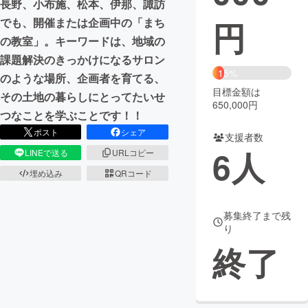
長野、小布施、松本、伊那、諏訪
円
でも、開催または企画中の「まち
まちづくり・地域活性化
の教室」。キーワードは、地域の
課題解決のきっかけになるサロン
CAMPFIRE for Social Good
CAMPFIRE Creation
15%
のような場所、企画者を育てる、
CAMPFIREふるさと納税
machi-ya
コミュニティ
目標金額は
その土地の暮らしにとってたいせ
650,000円
つなことを学ぶことです！！
ポスト
シェア
支援者数
6
人
LINEで送る
URLコピー
埋め込み
QRコード
募集終了まで残
り
終了