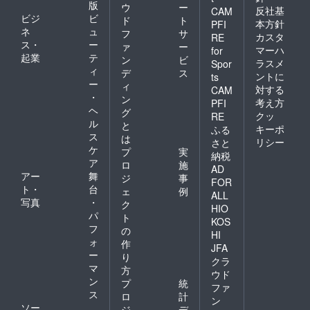
版
ウ
ー
反社基
CAM
ビジ
ビ
ド
ト
本方針
PFI
ネ
ュ
フ
サ
カスタ
RE
ス・
ー
ァ
ー
マーハ
for
起業
テ
ン
ビ
ラスメ
Spor
ィ
デ
ス
ントに
ts
ー
ィ
対する
CAM
・
ン
考え方
PFI
ヘ
グ
クッ
RE
ル
と
キーポ
ふる
ス
は
リシー
さと
ケ
プ
実
納税
ア
ロ
施
AD
アー
舞
ジ
事
FOR
ト・
台
ェ
例
ALL
写真
・
ク
HIO
パ
ト
KOS
フ
の
HI
ォ
作
JFA
ー
り
クラ
マ
方
ウド
ン
プ
統
ファ
ス
ロ
計
ン
ソー
ジ
デ