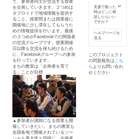
て、参加者同士が交流する授業
支援で困った
を企画していきます。２つめは
時はどこに相
タブロイドで地域情報を提供す
談したらいい
ること。授業間または授業後に
ですか？
開催地に少し滞在してもらうた
めの情報提供を行います。最後
ヘルプページを
の３つめがFacebookでの関係者
見る
の交流グループです。授業開催
日以降も交流を保ち続けるため
に、Facebookグループへの参加
このプロジェクト
を行っていきます。
の問題報告は
こち
まちの教室は「企画者を育て
ら
よりお問い合わ
る」ことが目標
せください
▲参加者が講師になる授業も開
催していきたい。 まちの教室も
全国各地で開催されているソー
シャル系大学と同様に、企画者