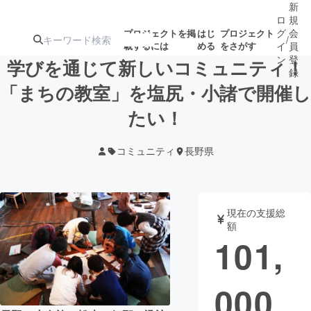
新
ロ
規
グ
会
プロジェクトを掲
はじ
プロジェクト
/
載するには
める
をさがす
イ
員
ン
登
学びを通じて新しいコミュニティ！
録
「まちの教室」を塩尻・小諸で開催し
たい！
人気のプロ
注目のリ
注目の新着プロ
募集終了が近いプ
もうすぐ公開
ジェクト
ターン
ジェクト
ロジェクト
されます
コミュニティ
長野県
アート・写真
音楽
現在の支援総
テクノロジー・ガジェット
ゲーム・サ
額
101,
映像・映画
書籍・雑誌
000
ビジネス・起業
チャレンジ