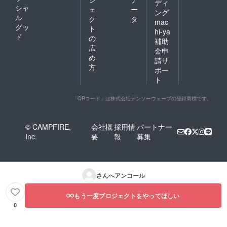
ディ
シャ
ェ
ー
ング
ル
ク
タ
mac
グッ
ト
hi-ya
ド
の
補助
広
金申
め
請サ
方
ポー
ト
「QRコード」は株式会社デンソーウェーブの登録商標です。
© CAMPFIRE,
会社概
採用情
パートナー
Inc.
要
報
募集
さんへアンコール
もう一度プロジェクトをやってほしい
0