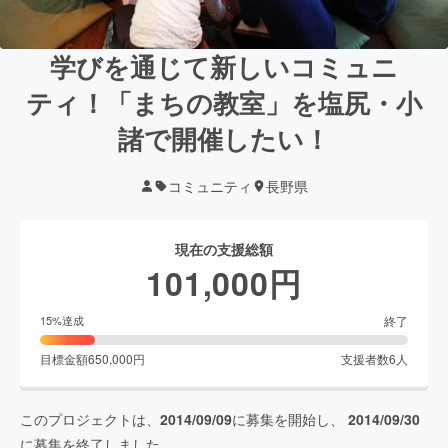
学びを通じて新しいコミュニ
ティ！「まちの教室」を塩尻・小
諸で開催したい！
コミュニティ
長野県
現在の支援総額
101,000
円
終了
15
%達成
目標金額
650,000
円
支援者数
6
人
このプロジェクトは、
2014/09/09
に募集を開始し、
2014/09/30
に募集を終了しました