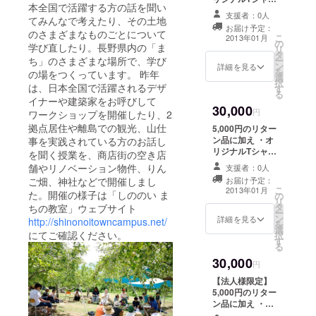
本全国で活躍する方の話を聞い
・「まちの教
支援者：0人
てみんなで考えたり、その土地
室」授業優先参
お届け予定：
加チケット×3枚
のさまざまなものごとについて
こ
2013年01月
の
学び直したり。長野県内の「ま
リ
タ
ー
ち」のさまざまな場所で、学び
ン
詳細を見る
を
の場をつくっています。 昨年
選
択
は、日本全国で活躍されるデザ
す
る
イナーや建築家をお呼びして
30,000
円
ワークショップを開催したり、2
拠点居住や離島での観光、山仕
5,000円のリター
ン品に加え ・オ
事を実践されている方のお話し
リジナルTシャツ
を聞く授業を、商店街の空き店
・「まちの教
舗やリノベーション物件、りん
支援者：0人
室」授業優先参
お届け予定：
ご畑、神社などで開催しまし
加チケット×５枚
こ
2013年01月
た。開催の様子は「しののい ま
の
リ
タ
ちの教室」ウェブサイト
ー
ン
詳細を見る
http://shinonoitowncampus.net/
を
選
にてご確認ください。
択
す
る
30,000
円
【法人様限定】
5,000円のリター
ン品に加え ・サ
イト、タブロイ