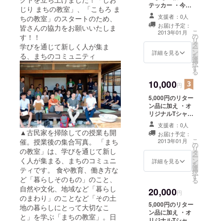
テッカー ・今回
じり まちの教室」、「こもろ ま
作成するタブロ
支援者：0人
ちの教室」のスタートのため、
イド紙送付 ・開
お届け予定：
皆さんの協力をお願いいたしま
催レポート送付
こ
2013年01月
の
す！！
※今後検討してい
リ
タ
る書籍の一部に
学びを通じて新しく人が集ま
ー
ン
あたるものを、
詳細を見る
る、まちのコミュニティ
を
選
先行で配布いた
択
す
します！！
る
10,000
円
5,000円のリター
ン品に加え ・オ
リジナルTシャツ
・「まちの教
支援者：0人
室」授業優先参
▲古民家を掃除しての授業も開
お届け予定：
加チケット ※定
こ
2013年01月
催。授業後の集合写真。 「まち
の
員のある授業
リ
の教室」は、学びを通じて新し
タ
を、優先して無
ー
く人が集まる、まちのコミュニ
ン
料で参加頂けま
詳細を見る
を
選
す。なお、授業
ティです。 食や教育、働き方な
択
す
内で発生する材
ど「暮らしそのもの」のこと、
る
料費の部分はご
自然や文化、地域など「暮らし
20,000
負担いただきま
円
のまわり」のことなど「その土
す。
5,000円のリター
地の暮らしにとって大切なこ
ン品に加え ・オ
と」を学ぶ「まちの教室」。日
リジナルTシャツ