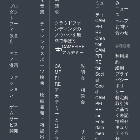
ミュ
み
プロ
音
請
ニ
ニュー
ダク
楽
求
ティ
ス
ト
CAM
ヘルプ
クラウドファ
フー
チ
PFI
お問い
ンディングの
ド・
ャ
RE
合わせ
ノウハウを無
飲食
レ
Crea
料で学ぼう
店
ン
tion
各種規定
CAMPFIRE
ジ
CAM
アカデミー
アニ
ス
利用規
PFI
メ・
ポ
約
RE
漫画
ー
CA
説
細則
for
ツ
MP
明
プライ
Soci
ファ
映
FI
会
バシー
al
ッ
像
RE
・
ポリ
Goo
ショ
・
ア
相
シー
d
ン
映
カ
談
特定商
CAM
画
デ
会
取引法
PFI
ゲー
書
ミ
に基づ
RE
ム・
籍
ー
く表記
for
サー
・
と
情報セ
Ente
ビス
雑
は
キュリ
rtain
開発
誌
ク
サ
ティ方
men
出
ラ
ポ
針
t