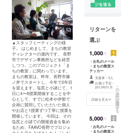
ジを送る
リターンを
選ぶ
▲スタッフミーティングの様
子。 はじめまして、まちの教室
1,000
ディレクターの瀧内です。 長野
円
市でデザイン事務所などを経営
・お礼のメール
しつつ、このプロジェクト「ま
・まちの教室ス
ちの教室」に関わっています。
テッカー
まちの教室は、昨年、長野市篠
支援者：0人
ノ井でスタートし、今年で2年目
お届け予定：
こ
を迎えます。塩尻と小諸にて、1
2013年01月
の
リ
日に4〜8授業開催することを中
タ
ー
心として、すでに松本や伊那で
ン
詳細を見る
を
選
企画に賛同していただいた個人
択
す
やお店と1授業ずつ丁寧に授業を
る
開催しています。 今回は、その
5,000
円
塩尻と小諸での開催資金を集め
・お礼のメール
るため、FAAVO長野でプロジェ
・まちの教室ス
クトを立ち上げました！「しお