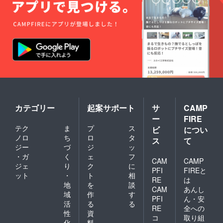
カテゴリー
起案サポート
サ
CAMP
ー
FIRE
テク
ま
プ
ス
ビ
につい
ノロ
ち
ロ
タ
ス
て
ジー
づ
ジ
ッ
・ガ
く
ェ
フ
CAM
CAMP
ジェ
り
ク
に
PFI
FIREと
ット
・
ト
相
RE
は
地
を
談
CAM
あんし
域
作
す
PFI
ん・安
活
る
る
RE
全への
性
資
コ
取り組
化
料