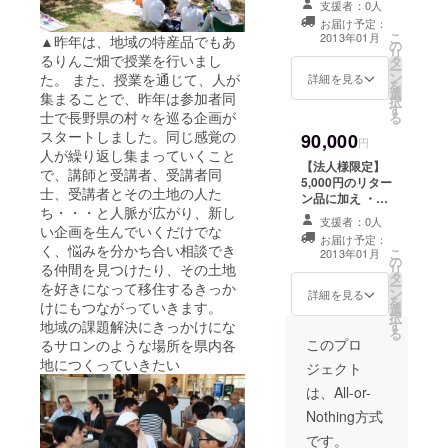
支援者：0人
ドに企業ロゴま
お届け予定：
たはご芳名掲載
こ
2013年01月
▲昨年は、地域の特産品でもあ
の
リ
るりんご畑で授業を行いまし
タ
ー
ン
た。 また、授業を通じて、人が
詳細を見る
を
選
集まることで、昨年は参加者同
択
す
士で長野県の村々を巡る企画が
る
スタートしました。同じ感覚の
90,000
円
人が繰り返し集まっていくこと
【法人様限定】
で、講師と受講者、受講者同
5,000円のリター
士、受講者とその土地の人た
ン品に加え ・タ
ち・・・と人脈が広がり、新し
ブロイド氏内の
支援者：0人
い企画を生んでいくだけでな
広告枠 ・Webサ
お届け予定：
イトバナー掲載
く、悩みを分かち合い相談でき
こ
2013年01月
の
・授業前ムー
る仲間を見つけたり、その土地
リ
タ
ビーに企業ロゴ
ー
を好きになって移住するきっか
ン
掲載
詳細を見る
を
けにもつながっていきます。
選
択
地域の課題解決にきっかけにな
す
る
このプロ
るサロンのような場所を県内各
地につくっていきたい
ジェクト
は、All-or-
Nothing方式
です。