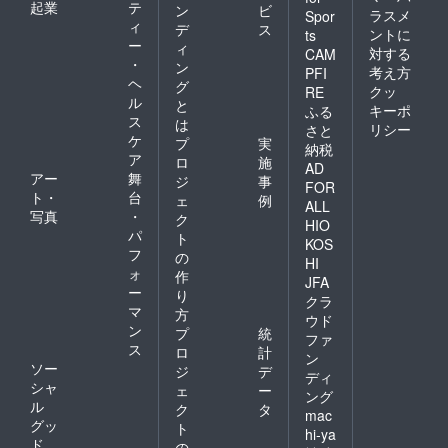
起業
テ
ン
ビ
ラスメ
Spor
ィ
デ
ス
ントに
ts
ー
ィ
対する
CAM
・
ン
考え方
PFI
ヘ
グ
クッ
RE
ル
と
キーポ
ふる
ス
は
リシー
さと
ケ
プ
実
納税
ア
ロ
施
AD
アー
舞
ジ
事
FOR
ト・
台
ェ
例
ALL
写真
・
ク
HIO
パ
ト
KOS
フ
の
HI
ォ
作
JFA
ー
り
クラ
マ
方
ウド
ン
プ
統
ファ
ス
ロ
計
ン
ソー
ジ
デ
ディ
シャ
ェ
ー
ング
ル
ク
タ
mac
グッ
ト
hi-ya
ド
の