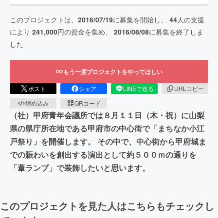
このプロジェクトは、
2016/07/19
に募集を開始し、
44
人の支援
により
241,000
円の資金を集め、
2016/08/08
に募集を終了しま
した
もう一度プロジェクトをやってほしい
ポスト
シェア
LINEで送る
URLコピー
埋め込み
QRコード
（社）甲府青年会議所では８月１１日（木・祝）に山梨
県の県庁所在地である甲府市の中心街で「まちなか小江
戸祭り」を開催します。 その中で、中心街から甲府城ま
での賑わいを創出する演出として約５００ｍの通りを
「葦ランプ」で装飾したいと思います。
このプロジェクトを見た人はこちらもチェックし