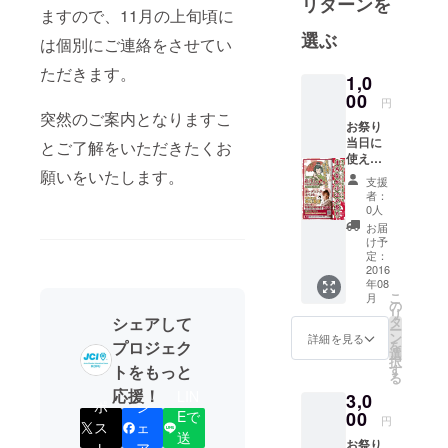
リターンを
まちづくり
ますので、11月の上旬頃に
団体です。
選ぶ
は個別にご連絡をさせてい
ただきます。
1,0
00
円
突然のご案内となりますこ
お祭り
当日に
とご了解をいただきたくお
使える
願いをいたします。
お買い
支援
物券で
者：
す。
0人
（使え
お届
るお店
け予
を限定
定：
させて
2016
年08
いただ
こ
月
く場合
の
リ
があり
シェアして
タ
ー
ますの
ン
詳細を見る
プロジェク
を
で、そ
選
択
の際は
トをもっと
す
る
ご容赦
応援！
LIN
3,0
くださ
ポ
シ
い。）
00
Eで
円
ス
ェ
是非、
送
お祭り
当日ご