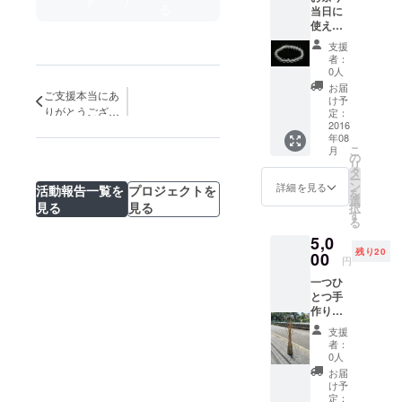
ト
ア
る
当日に
参加を
使える
いただ
お買い
き一日
支援
物券で
楽しん
者：
す。
でくだ
0人
（使え
さい。
お届
ご支援本当にあ
るお店
け予
りがとうござい
を限定
定：
させて
2016
ます！達成いた
年08
いただ
しました！
こ
月
く場合
の
リ
があり
タ
ー
ますの
ン
詳細を見る
活動報告一覧を
プロジェクトを
を
で、そ
選
見る
見る
択
の際は
す
る
ご容赦
5,0
くださ
残り20
い。）
00
円
また、
一つひ
山梨の
とつ手
地場産
作りの
業品で
「葦ラ
ある水
支援
ンプ」
晶のブ
者：
です。
レス
0人
高さは
レッド
お届
大人の
（１０
け予
背丈ほ
ｍｍサ
定：