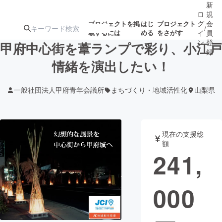
新
ロ
規
グ
会
プロジェクトを掲
はじ
プロジェクト
/
載するには
める
をさがす
イ
員
ン
登
甲府中心街を葦ランプで彩り、小江戸
録
情緒を演出したい！
人気のプロ
注目のリ
注目の新着プロ
募集終了が近いプ
もうすぐ公開
一般社団法人甲府青年会議所
まちづくり・地域活性化
山梨県
ジェクト
ターン
ジェクト
ロジェクト
されます
アート・写真
音楽
現在の支援総
額
241,
テクノロジー・ガジェット
ゲーム・サ
000
映像・映画
書籍・雑誌
ビジネス・起業
チャレンジ