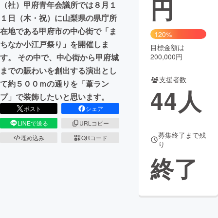
円
（社）甲府青年会議所では８月１
１日（木・祝）に山梨県の県庁所
まちづくり・地域活性化
在地である甲府市の中心街で「ま
120%
ちなか小江戸祭り」を開催しま
目標金額は
CAMPFIRE for Social Good
CAMPFIRE Creation
す。 その中で、中心街から甲府城
200,000円
CAMPFIREふるさと納税
machi-ya
コミュニティ
までの賑わいを創出する演出とし
支援者数
て約５００ｍの通りを「葦ラン
44
人
プ」で装飾したいと思います。
ポスト
シェア
LINEで送る
URLコピー
募集終了まで残
埋め込み
QRコード
り
終了