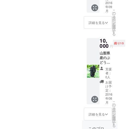
どです
2016
イズ及
年09
が、形
び８ｍ
こ
月
などが
ｍサイ
の
リ
若干変
ズ）を
タ
ー
更にな
お返し
ン
詳細を見る
を
る場合
させて
選
択
があり
いただ
す
る
ます。
きま
10,
夜明か
す。
残り15
りをを
000
円
灯すと
山梨県
メイン
産のぶ
画像の
どうを
ように
是非ご
幻想的
支援
賞味く
に輝き
者：
ださ
ます。
0人
い。
お届
け予
定：
2016
年08
こ
月
の
リ
タ
ー
ン
詳細を見る
を
選
択
す
る
このプロ