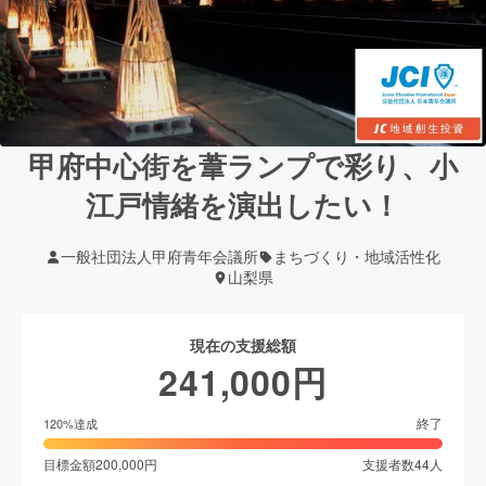
甲府中心街を葦ランプで彩り、小
江戸情緒を演出したい！
一般社団法人甲府青年会議所
まちづくり・地域活性化
山梨県
現在の支援総額
241,000
円
終了
120
%達成
目標金額
200,000
円
支援者数
44
人