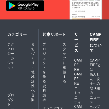
カテゴリー
起案サポート
サ
CAMP
ー
FIRE
テク
ま
プ
ス
ビ
につい
ノロ
ち
ロ
タ
ス
て
ジー
づ
ジ
ッ
・ガ
く
ェ
フ
CAM
CAMP
ジェ
り
ク
に
PFI
FIREと
ット
・
ト
相
RE
は
地
を
談
CAM
あんし
域
作
す
PFI
ん・安
活
る
る
RE
全への
性
資
コ
取り組
化
料
ミュ
み
プロ
音
請
ニ
ニュー
ダク
楽
求
ティ
ス
ト
CAM
ヘルプ
クラウドファ
フー
チ