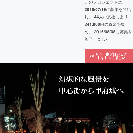
このプロジェクトは、
2016/07/19
に募集を開始
し、
44
人の支援により
241,000
円の資金を集
め、
2016/08/08
に募集を
終了しました
もう一度プロジェク
トをやってほしい