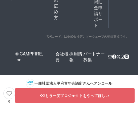
補助
広
金申
め
請サ
方
ポー
ト
「QRコード」は株式会社デンソーウェーブの登録商標です。
© CAMPFIRE,
会社概
採用情
パートナー
Inc.
要
報
募集
一般社団法人甲府青年会議所
さんへアンコール
もう一度プロジェクトをやってほしい
0