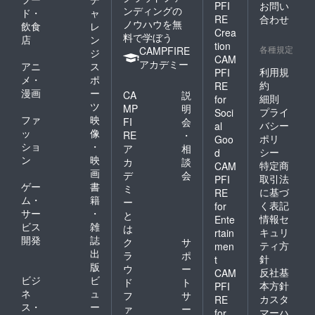
PFI
お問い
ンディングの
ド・
ャ
RE
合わせ
ノウハウを無
飲食
レ
Crea
料で学ぼう
店
ン
tion
各種規定
CAMPFIRE
ジ
CAM
アカデミー
アニ
ス
利用規
PFI
メ・
ポ
約
RE
漫画
ー
CA
説
細則
for
ツ
MP
明
プライ
Soci
ファ
映
FI
会
バシー
al
ッ
像
RE
・
ポリ
Goo
ショ
・
ア
相
シー
d
ン
映
カ
談
特定商
CAM
画
デ
会
取引法
PFI
ゲー
書
ミ
に基づ
RE
ム・
籍
ー
く表記
for
サー
・
と
情報セ
Ente
ビス
雑
は
キュリ
rtain
開発
誌
ク
サ
ティ方
men
出
ラ
ポ
針
t
版
ウ
ー
反社基
CAM
ビジ
ビ
ド
ト
本方針
PFI
ネ
ュ
フ
サ
カスタ
RE
ス・
ー
ァ
ー
マーハ
for