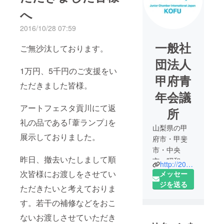
へ
2016/10/28 07:59
一般社
ご無沙汰しております。
団法人
1万円、5千円のご支援をい
甲府青
ただきました皆様。
年会議
アートフェスタ貢川にて返
所
礼の品である｢葦ランプ｣を
山梨県の甲
展示しておりました。
府市・甲斐
市・中央
昨日、撤去いたしまして順
市・昭和町
http://2016.kofujc.com/
を拠点と
次皆様にお渡しをさせてい
メッセー
し、「明る
ジを送る
ただきたいと考えておりま
い豊かな社
す。若干の補修などをおこ
会」の実現
を目指す、
ないお渡しさせていただき