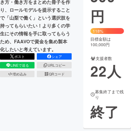
き方・働き方をまとめた冊子を作
円
り、ロールモデルを提示すること
まちづくり・地域活性化
で「山梨で働く」という選択肢を
持ってもらいたい！より多くの学
CAMPFIRE for Social Good
CAMPFIRE Creation
118%
生にその情報を手に取ってもらう
CAMPFIREふるさと納税
machi-ya
コミュニティ
目標金額は
ため、FAAVOで資金を集め製本
100,000円
化したいと考えています。
ポスト
シェア
支援者数
22
人
LINEで送る
URLコピー
埋め込み
QRコード
募集終了まで残
り
終了