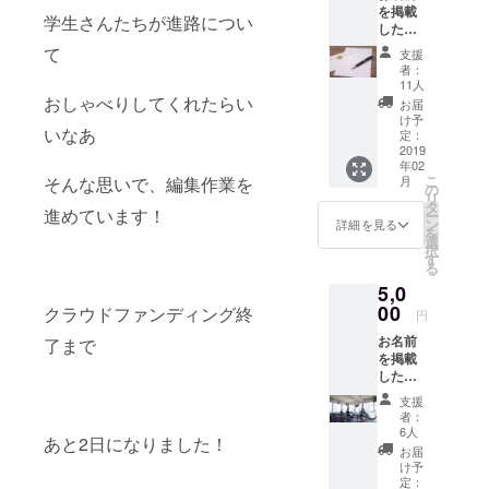
を掲載
学生さんたちが進路につい
した冊
子1冊と
て
支援
心を込
者：
めたお
11人
礼状を
おしゃべりしてくれたらい
お届
送らせ
け予
いなあ
ていた
定：
だきま
2019
年02
す。 ま
こ
月
そんな思いで、編集作業を
た1名様
の
リ
分の
タ
進めています！
ー
ワーク
ン
詳細を見る
を
ショッ
選
択
プ招待
す
る
券をお
5,0
付けい
たしま
00
クラウドファンディング終
円
す。
お名前
ワーク
了まで
を掲載
ショッ
した冊
プは3月
子2冊と
の土
支援
心を込
日・祝
者：
めたお
日を予
6人
あと2日になりました！
礼状を
定して
お届
送らせ
いま
け予
ていた
す。 開
定：