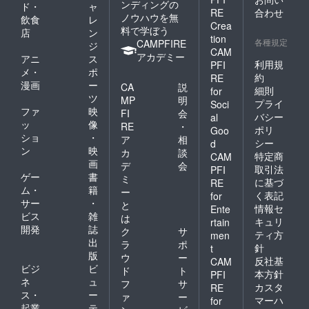
ンディングの
ド・
ャ
RE
合わせ
ノウハウを無
飲食
レ
Crea
料で学ぼう
店
ン
tion
各種規定
CAMPFIRE
ジ
CAM
アカデミー
アニ
ス
利用規
PFI
メ・
ポ
約
RE
漫画
ー
CA
説
細則
for
ツ
MP
明
プライ
Soci
ファ
映
FI
会
バシー
al
ッ
像
RE
・
ポリ
Goo
ショ
・
ア
相
シー
d
ン
映
カ
談
特定商
CAM
画
デ
会
取引法
PFI
ゲー
書
ミ
に基づ
RE
ム・
籍
ー
く表記
for
サー
・
と
情報セ
Ente
ビス
雑
は
キュリ
rtain
開発
誌
ク
サ
ティ方
men
出
ラ
ポ
針
t
版
ウ
ー
反社基
CAM
ビジ
ビ
ド
ト
本方針
PFI
ネ
ュ
フ
サ
カスタ
RE
ス・
ー
ァ
ー
マーハ
for
起業
テ