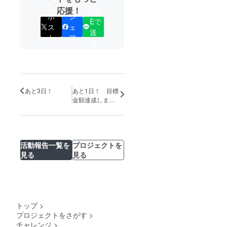
応援！
LIN
ポ
シ
Eで
ス
ェ
送
ト
ア
る
あと3日！
あと1日！ 目標
金額達成しまし
た！ありがとう
ございます！
活動報告一覧を
プロジェクトを
見る
見る
トップ
>
プロジェクトをさがす
>
チャレンジ
>