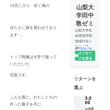
12月に入り、吹く風の
山梨大
学田中
敦ゼミ
冷たさに身を震わせており
山梨大学生
ます…。
命環境学部
地域社会シ
ステム学科
https://www.instagram.com/atanakazemi2018/
観光政策科
メッセー
トップ画像は大学で撮って
学特別コー
ジを送る
ス
いただいた
田中敦ゼミ
に所属する3
写真です。
リターンを
年生6人で運
営していま
選ぶ
す！
こんな風に、わたしたちの
3,0
00
円
作った冊子を手に
お名前