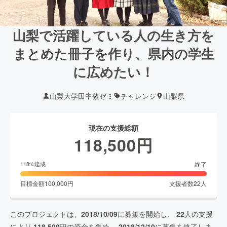
山梨で活躍している人の生き方を
まとめた冊子を作り、県内の学生
に広めたい！
山梨大学田中敦ゼミ
チャレンジ
山梨県
現在の支援総額
118,500
円
終了
118
%達成
目標金額
100,000
円
支援者数
22
人
このプロジェクトは、
2018/10/09
に募集を開始し、
22
人の支援
により
118,500
円の資金を集め、
2018/12/10
に募集を終了しま