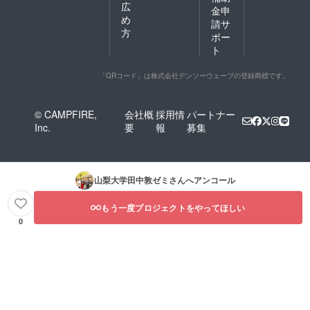
広
金申
め
請サ
方
ポー
ト
「QRコード」は株式会社デンソーウェーブの登録商標です。
© CAMPFIRE,
会社概
採用情
パートナー
Inc.
要
報
募集
山梨大学田中敦ゼミ
さんへアンコール
もう一度プロジェクトをやってほしい
0