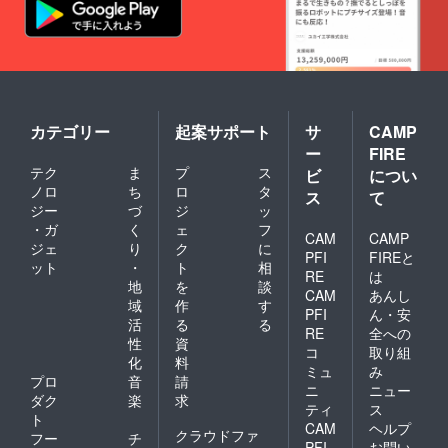
カテゴリー
起案サポート
サ
CAMP
ー
FIRE
テク
ま
プ
ス
ビ
につい
ノロ
ち
ロ
タ
ス
て
ジー
づ
ジ
ッ
・ガ
く
ェ
フ
CAM
CAMP
ジェ
り
ク
に
PFI
FIREと
ット
・
ト
相
RE
は
地
を
談
CAM
あんし
域
作
す
PFI
ん・安
活
る
る
RE
全への
性
資
コ
取り組
化
料
ミュ
み
プロ
音
請
ニ
ニュー
ダク
楽
求
ティ
ス
ト
CAM
ヘルプ
クラウドファ
フー
チ
PFI
お問い