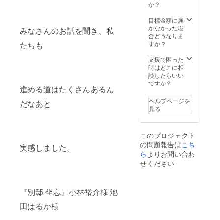
土日・
お待ち
か？
祝日を
してお
予定し
りま
目標金額に届
ていま
す！
かなかった場
みなさんのお話を聞き、私
す。 開
合どうなりま
催場所
すか？
たちも
はアメ
リカヤ
支援で困った
です。
時はどこに相
（韮崎
談したらいい
駅徒歩
ですか？
進める道はたくさんあるん
約5分、
詳細は
ヘルプページを
だなあと
プロ
見る
ジェク
ト概要
の記載
このプロジェクト
をご参
の問題報告は
こち
照くだ
実感しました。
さ
ら
よりお問い合わ
い。）
せください
お待ち
してお
りま
『別邸 坐忘』小林裕介様 池
す！
田はるか様