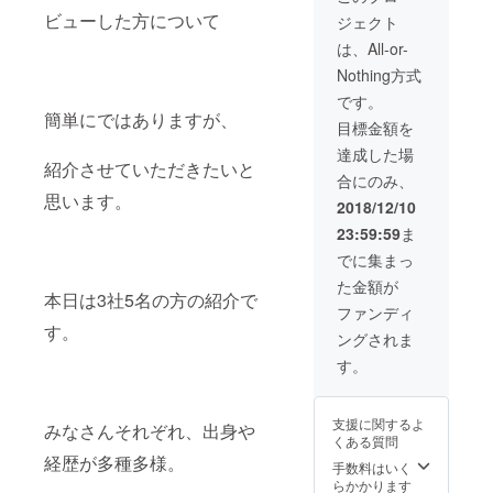
を設け
えご参
ビューした方について
ジェクト
てみて
加くだ
はいか
さい♪
は、All-or-
がで
ワーク
Nothing方式
しょう
ショッ
か♪ ま
プは3月
です。
た4名様
の土
簡単にではありますが、
目標金額を
分の
日・祝
ワーク
日を予
達成した場
ショッ
紹介させていただきたいと
定して
合にのみ、
プ招待
いま
思います。
券をお
す。 開
2018/12/10
付けし
催場所
23:59:59
ま
ますの
はアメ
で、学
リカヤ
でに集まっ
生の活
です。
た金額が
動や考
（韮崎
本日は3社5名の方の紹介で
えに関
駅徒歩
ファンディ
心のあ
約5分、
す。
ングされま
る方を
詳細は
お誘い
プロ
す。
あわせ
ジェク
のうえ
ト概要
ご参加
の記載
支援に関するよ
みなさんそれぞれ、出身や
くださ
をご参
くある質問
い♪ 開
照くだ
経歴が多種多様。
催時期
さ
手数料はいく
は3月の
い。）
らかかります