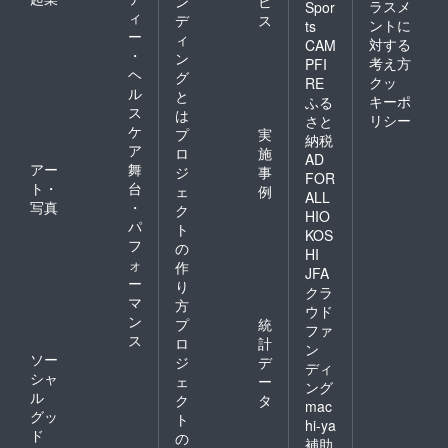
ン
ビ
ラスメ
Spor
ィ
デ
ス
ントに
ts
ー
ィ
対する
CAM
・
ン
考え方
PFI
ヘ
グ
クッ
RE
ル
と
キーポ
ふる
ス
は
リシー
さと
ケ
プ
実
納税
ア
ロ
施
AD
アー
舞
ジ
事
FOR
ト・
台
ェ
例
ALL
写真
・
ク
HIO
パ
ト
KOS
フ
の
HI
ォ
作
JFA
ー
り
クラ
マ
方
ウド
ン
プ
統
ファ
ス
ロ
計
ン
ソー
ジ
デ
ディ
シャ
ェ
ー
ング
ル
ク
タ
mac
グッ
ト
hi-ya
ド
の
補助