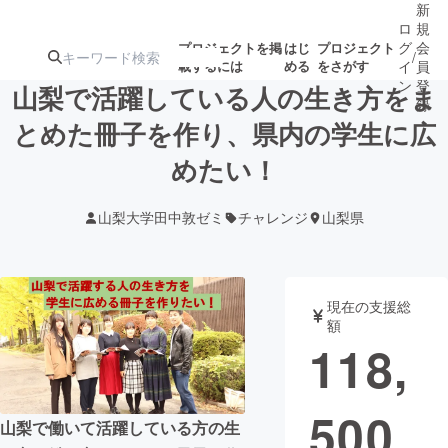
新
ロ
規
グ
会
プロジェクトを掲
はじ
プロジェクト
/
載するには
める
をさがす
イ
員
ン
登
山梨で活躍している人の生き方をま
録
とめた冊子を作り、県内の学生に広
めたい！
人気のプロ
注目のリ
注目の新着プロ
募集終了が近いプ
もうすぐ公開
ジェクト
ターン
ジェクト
ロジェクト
されます
山梨大学田中敦ゼミ
チャレンジ
山梨県
アート・写真
音楽
現在の支援総
テクノロジー・ガジェット
ゲーム・サ
額
118,
映像・映画
書籍・雑誌
500
山梨で働いて活躍している方の生
ビジネス・起業
チャレンジ