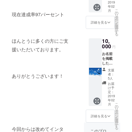
だきま
2019
催場所
年02
す。 冊
はアメ
こ
月
子はぜ
リカヤ
の
現在達成率97パーセント
リ
ひご自
です。
タ
ー
分用と
（韮崎
ン
詳細を見る
を
贈り物
駅徒歩
選
択
用に
約5分、
す
る
使って
詳細は
10,
いただ
ほんとうに多くの方にご支
プロ
きたい
000
ジェク
円
援いただいております。
と思っ
ト概要
お名前
ていま
の記載
を掲載
す。 ま
をご参
した冊
たワー
照くだ
子3冊と
ク
さ
支援
心を込
ショッ
い。）
者：
ありがとうございます！
めたお
プに優
ぜひご
5人
礼状を
先招待
参加く
お届
送らせ
いたし
ださ
け予
ていた
ます。
定：
い！
だきま
2019
学生の
年02
す。 冊
活動や
こ
月
子を
考えに
の
リ
きっか
関心の
タ
ー
けに将
ある方
ン
詳細を見る
を
来につ
をお誘
選
択
いて話
いあわ
す
る
今回からは改めてインタ
す機会
せのう
このプロ