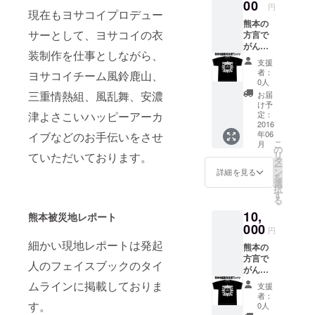
00
円
現在もヨサコイプロデュー
ら地域復興
熊本の
に興味を持
サーとして、ヨサコイの衣
方言で
ち始め、学
がんば
装制作を仕事としながら、
ろう！
生時代に東
支援
という
者：
ヨサコイチーム風鈴鹿山、
京農業大学
意味の
0人
がまだ
ヨサコイ
三重情熱組、風乱舞、安濃
お届
せ！
け予
ソーラン同
と、復
定：
津よさこいハッピーアーカ
好会を設
興をイ
2016
年06
イブなどのお手伝いをさせ
メージ
立。全国の
こ
月
した日
の
祭りに参加
リ
ていただいております。
の出に
タ
ー
し、その地
熊本の
ン
詳細を見る
を
文字 熊
選
域の良いと
択
本地震
す
る
ころ、問題
のあっ
10,
た日を
点などを見
熊本被災地レポート
忘れな
000
円
てきまし
いよう
細かい現地レポートは発起
た。
熊本の
に、二
方言で
回目の
現在もヨサ
人のフェイスブックのタイ
がんば
震度７
コイプロ
ろう！
の本震
ムラインに掲載しておりま
支援
という
デューサー
があっ
者：
意味の
た日を
す。
0人
として、ヨ
がまだ