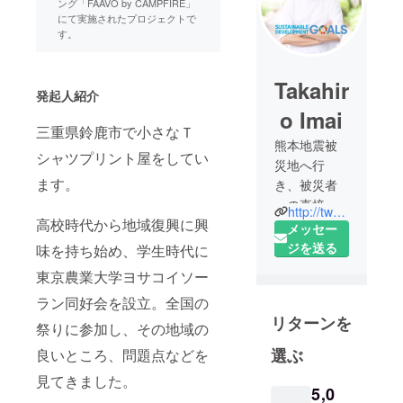
ング「FAAVO by CAMPFIRE」
にて実施されたプロジェクトで
す。
Takahir
発起人紹介
o Imai
三重県鈴鹿市で小さなＴ
熊本地震被
シャツプリント屋をしてい
災地へ行
ます。
き、被災者
への直接的
http://twopiece.biz/index.html
高校時代から地域復興に興
な支援をし
メッセー
ています。
ジを送る
味を持ち始め、学生時代に
東京農業大学ヨサコイソー
三重県鈴鹿
ラン同好会を設立。全国の
市で小さな
リターンを
Ｔシャツプ
祭りに参加し、その地域の
リント屋を
選ぶ
良いところ、問題点などを
していま
見てきました。
す。
5,0
高校時代か