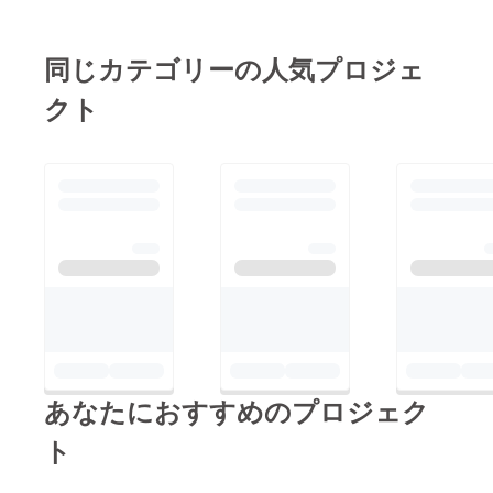
・募金をいただいた多
現在達成率50%までご
くの皆様・野村様・オ
協力いただけることが
サムチャン様・風鈴鹿
同じカテゴリーの人気プロジェ
できました！ 残り
山様・岸本様・喜多
50%、125000円まで
クト
様・二神様・遠藤様・
きました。みなさまご
照沼様・早川様・山崎
協力よろしくお願い致
様・ナガノスポーツ
します。 ... 現在ご協
様・立石様・川内様
力いただきました方は
本当にありがとうござ
以下の方になりま
います。
す。・タテイシ テル
ヒサ 様・河口 公
之 様・ナガノスポー
ツ 様・山崎 利恵
様・早川 悦子 様・
照沼 功 様・遠藤
あなたにおすすめのプロジェク
祐一 様・二神 早
ト
苗 様・田島 由起
様・喜多 遥 様・岸