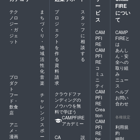
ー
FIRE
テク
ま
プ
ス
ビ
につい
ノロ
ち
ロ
タ
ス
て
ジー
づ
ジ
ッ
・ガ
く
ェ
フ
CAM
CAMP
ジェ
り
ク
に
PFI
FIREと
ット
・
ト
相
RE
は
地
を
談
CAM
あんし
域
作
す
PFI
ん・安
活
る
る
RE
全への
性
資
コ
取り組
化
料
ミュ
み
プロ
音
請
ニ
ニュー
ダク
楽
求
ティ
ス
ト
CAM
ヘルプ
クラウドファ
フー
チ
PFI
お問い
ンディングの
ド・
ャ
RE
合わせ
ノウハウを無
飲食
レ
Crea
料で学ぼう
店
ン
tion
各種規定
CAMPFIRE
ジ
CAM
アカデミー
アニ
ス
利用規
PFI
メ・
ポ
約
RE
漫画
ー
CA
説
細則
for