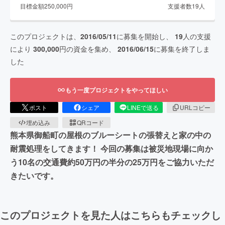
目標金額
250,000
円
支援者数
19
人
このプロジェクトは、
2016/05/11
に募集を開始し、
19
人の支援
により
300,000
円の資金を集め、
2016/06/15
に募集を終了しま
した
もう一度プロジェクトをやってほしい
ポスト
シェア
LINEで送る
URLコピー
埋め込み
QRコード
熊本県御船町の屋根のブルーシートの張替えと家の中の
耐震処理をしてきます！ 今回の募集は被災地現場に向か
う10名の交通費約50万円の半分の25万円をご協力いただ
きたいです。
このプロジェクトを見た人はこちらもチェックし