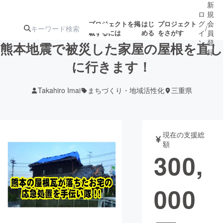
新
ロ
規
グ
会
プロジェクトを掲
はじ
プロジェクト
/
載するには
める
をさがす
イ
員
ン
登
熊本地震で被災した家屋の屋根を直し
録
に行きます！
人気のプロ
注目のリ
注目の新着プロ
募集終了が近いプ
もうすぐ公開
Takahiro Imai
まちづくり・地域活性化
三重県
ジェクト
ターン
ジェクト
ロジェクト
されます
アート・写真
音楽
現在の支援総
額
300,
テクノロジー・ガジェット
ゲーム・サ
000
映像・映画
書籍・雑誌
ビジネス・起業
チャレンジ