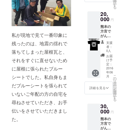
選
択
本地震
シャツ
す
る
のあっ
をイ
20,
た日を
メージ
忘れな
000
して作
円
いよう
りまし
熊本の
に、二
た。
方言で
回目の
私が現地で見て一番印象に
がんば
震度７
ろう！
の本震
支援
残ったのは、地震の揺れで
という
があっ
者：
意味の
た日を
0人
落ちてしまった屋根瓦と、
がまだ
入れま
お届
せ！
した。
それをすぐに直せないため
け予
と、復
普段着
定：
に屋根に張られたブルー
興をイ
2016
として
年06
メージ
着用し
こ
月
シートでした。私自身もま
した日
やすい
の
リ
の出に
よう
タ
だブルーシートを張られて
ー
熊本の
に、ラ
ン
詳細を見る
を
文字 熊
イブＴ
選
いないご年配の方の自宅を
択
本地震
シャツ
す
る
のあっ
をイ
尋ねさせていただき、お手
30,
た日を
メージ
忘れな
伝いをさせていただきまし
000
して作
円
いよう
りまし
た。
熊本の
に、二
た。
方言で
回目の
がんば
震度７