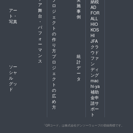
納税
ア
ロ
施
AD
アー
舞
ジ
事
FOR
ト・
台
ェ
例
ALL
写真
・
ク
HIO
パ
ト
KOS
フ
の
HI
ォ
作
JFA
ー
り
クラ
マ
方
ウド
ン
プ
統
ファ
ス
ロ
計
ン
ソー
ジ
デ
ディ
シャ
ェ
ー
ング
ル
ク
タ
mac
グッ
ト
hi-ya
ド
の
補助
広
金申
め
請サ
方
ポー
ト
「QRコード」は株式会社デンソーウェーブの登録商標です。