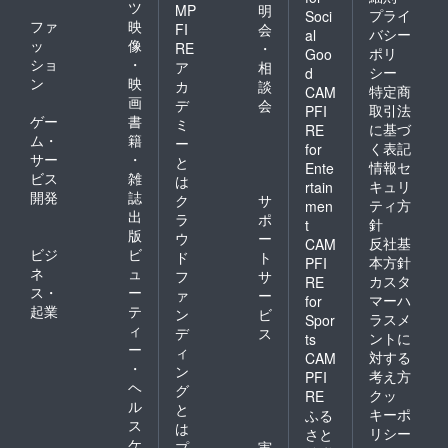
ツ
MP
明
プライ
Soci
ファ
映
FI
会
バシー
al
ッ
像
RE
・
ポリ
Goo
ショ
・
ア
相
シー
d
ン
映
カ
談
特定商
CAM
画
デ
会
取引法
PFI
ゲー
書
ミ
に基づ
RE
ム・
籍
ー
く表記
for
サー
・
と
情報セ
Ente
ビス
雑
は
キュリ
rtain
開発
誌
ク
サ
ティ方
men
出
ラ
ポ
針
t
版
ウ
ー
反社基
CAM
ビジ
ビ
ド
ト
本方針
PFI
ネ
ュ
フ
サ
カスタ
RE
ス・
ー
ァ
ー
マーハ
for
起業
テ
ン
ビ
ラスメ
Spor
ィ
デ
ス
ントに
ts
ー
ィ
対する
CAM
・
ン
考え方
PFI
ヘ
グ
クッ
RE
ル
と
キーポ
ふる
ス
は
リシー
さと
ケ
プ
実