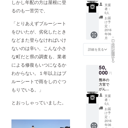
しかし年配の方は屋根に登
ろう！
の本震
支援
という
があっ
者：
るのも一苦労で、
意味の
た日を
0人
がまだ
入れま
お届
せ！
した。
け予
「とりあえずブルーシート
と、復
普段着
定：
興をイ
2016
として
をひいたが、劣化したとき
年06
メージ
着用し
こ
月
した日
などまた登らなければいけ
やすい
の
リ
の出に
よう
タ
ー
ないのは辛い。こんな小さ
熊本の
に、ラ
ン
詳細を見る
を
文字 熊
イブＴ
選
な町だと県の調査も、業者
択
本地震
シャツ
す
る
のあっ
をイ
による修復もいつになるか
50,
た日を
メージ
忘れな
000
して作
わからない。１年以上はブ
円
いよう
りまし
熊本の
に、二
ルーシートで雨をしのぐつ
た。
方言で
回目の
がんば
もりでいる。」
震度７
ろう！
の本震
支援
という
があっ
者：
とおっしゃっていました。
意味の
た日を
0人
がまだ
入れま
お届
せ！
した。
け予
と、復
普段着
定：
興をイ
2016
として
年06
メージ
着用し