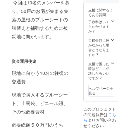
今回は10名のメンバーを募
りまし
た。
支援に関するよ
り、50戸のお宅が集まる集
くある質問
落の屋根のブルーシートの
手数料はいく
らかかります
張替えと補強するために被
か？
災地に向かいます。
目標金額に届
かなかった場
合どうなりま
すか？
資金運用使途
支援で困った
時はどこに相
現地に向かう10名の往復の
談したらいい
ですか？
交通費
ヘルプページを
見る
現地で購入するブルーシー
ト、土嚢袋、ビニール紐、
このプロジェクト
その他必要資材
の問題報告は
こち
ら
よりお問い合わ
必要総額５０万円のうち、
せください