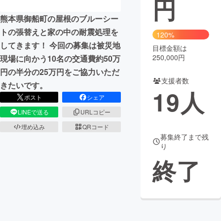
円
熊本県御船町の屋根のブルーシー
まちづくり・地域活性化
トの張替えと家の中の耐震処理を
120%
してきます！ 今回の募集は被災地
目標金額は
CAMPFIRE for Social Good
CAMPFIRE Creation
250,000円
現場に向かう10名の交通費約50万
CAMPFIREふるさと納税
machi-ya
コミュニティ
円の半分の25万円をご協力いただ
支援者数
きたいです。
19
人
ポスト
シェア
LINEで送る
URLコピー
埋め込み
QRコード
募集終了まで残
り
終了