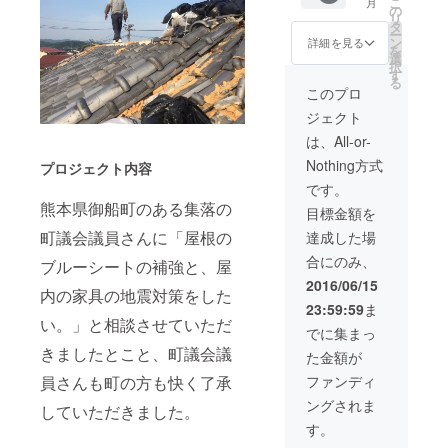
こ
月
した日
やすい
の
リ
の出に
よう
タ
ー
熊本の
に、ラ
ン
詳細を見る
を
文字 熊
イブＴ
選
択
本地震
シャツ
す
る
のあっ
をイ
このプロ
た日を
メージ
ジェクト
忘れな
して作
いよう
りまし
は、All-or-
に、二
た。
Nothing方式
回目の
プロジェクト内容
震度７
です。
の本震
熊本県御船町のある集落の
目標金額を
があっ
た日を
町議会議員さんに「屋根の
達成した場
入れま
合にのみ、
した。
ブルーシートの補強と、屋
普段着
2016/06/15
内の家具の地震対策をした
として
23:59:59
ま
着用し
い。」と相談させていただ
やすい
でに集まっ
よう
きましたとこと、町議会議
た金額が
に、ラ
イブＴ
ファンディ
員さんも町の方も快く了承
シャツ
ングされま
をイ
していただきました。
メージ
す。
して作