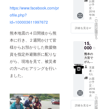
入れま
お届
サコイの衣
せ！
した。
け予
https://www.facebook.com/pr
と、復
普段着
定：
装制作を仕
興をイ
2016
として
事としなが
ofile.php?
年06
メージ
着用し
こ
月
ら、ヨサコ
した日
やすい
の
id=100003611997672
リ
の出に
よう
タ
イチーム風
ー
熊本の
に、ラ
ン
詳細を見る
を
鈴鹿山、三
文字 熊
イブＴ
選
熊本地震の４日間後から熊
択
本地震
重情熱組、
シャツ
す
る
のあっ
をイ
本に行き、２週間かけて皆
風乱舞、安
15,
た日を
メージ
濃津よさこ
忘れな
様からお預かりした救援物
000
して作
円
いよう
りまし
いハッピー
資を指定外避難所に配りな
熊本の
に、二
た。
アーカイブ
方言で
回目の
がら、現地を見て、被災者
がんば
などのお手
震度７
ろう！
の本震
伝いをさせ
支援
の方へのヒアリングを行い
という
があっ
者：
ていただい
意味の
た日を
0人
ました。
がまだ
入れま
ておりま
お届
せ！
した。
け予
と、復
普段着
定：
興をイ
2016
として
年06
メージ
着用し
こ
月
した日
やすい
の
リ
の出に
よう
タ
ー
熊本の
に、ラ
ン
詳細を見る
を
文字 熊
イブＴ