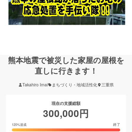
熊本地震で被災した家屋の屋根を
直しに行きます！
Takahiro Imai
まちづくり・地域活性化
三重県
現在の支援総額
300,000
円
終了
120
%達成