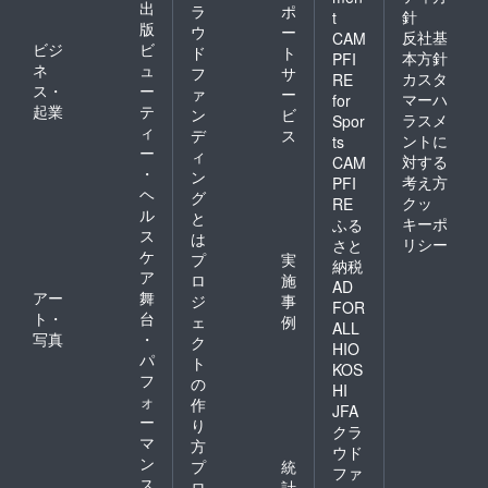
出
ラ
ポ
針
t
版
ウ
ー
反社基
CAM
ビジ
ビ
ド
ト
本方針
PFI
ネ
ュ
フ
サ
カスタ
RE
ス・
ー
ァ
ー
マーハ
for
起業
テ
ン
ビ
ラスメ
Spor
ィ
デ
ス
ントに
ts
ー
ィ
対する
CAM
・
ン
考え方
PFI
ヘ
グ
クッ
RE
ル
と
キーポ
ふる
ス
は
リシー
さと
ケ
プ
実
納税
ア
ロ
施
AD
アー
舞
ジ
事
FOR
ト・
台
ェ
例
ALL
写真
・
ク
HIO
パ
ト
KOS
フ
の
HI
ォ
作
JFA
ー
り
クラ
マ
方
ウド
ン
プ
統
ファ
ス
ロ
計