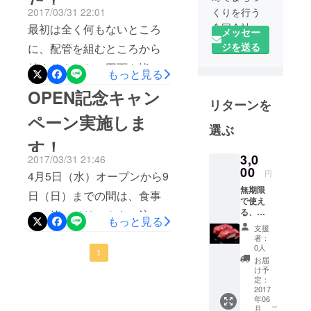
2017/03/31 22:01
くりを行う
合同会社
最初は全く何もないところ
メッセー
MASK（マス
ジを送る
に、配管を組むところから
ク）です。
始まりました！図面も皆で
もっと見る
今回4月5日
相談して決めました！限ら
にオープン
OPEN記念キャン
リターンを
する
れたスペースを有効利用で
ペーン実施しま
『EaTown飛
きるよう工夫しました！
選ぶ
騨高山』に
す！
飛騨牛の
3,0
2017/03/31 21:46
丼、寿司専
00
円
4月5日（水）オープンから9
門店を出店
無期限
日（日）までの間は、食事
いたしま
で使え
す！よろし
る、飛
と一緒にドリンクをご注文
もっと見る
騨牛に
くお願いい
支援
いただいたお客様には100円
ぎり
者：
たします！
（２
0人
OFFさせていただきます！
1
貫）3皿
お届
無料チ
け予
この機会にぜひお試しくだ
ケット
定：
をお送
2017
さい！
年06
りいた
こ
月