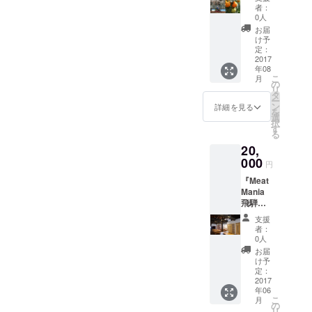
レール
■無期限
テンバ
者：
マウン
で使え
イク事
0人
テンバ
る、と
務局へ
お届
イク
ろける
ご予約
け予
『Gatta
飛騨牛
定：
いただ
n
2017
丼２杯
き、ご
年08
Go!!』
分無料
利用下
こ
月
のペア
チケッ
の
さい。
リ
チケッ
トをお
タ
ー
トで
送りい
ン
詳細を見る
を
す。こ
たしま
選
択
ちらの
す！ 是
す
る
商品は
非ご来
20,
利用前
店の
に必ず
000
上、と
円
レール
ろける
『Meat
マウン
飛騨牛
Mania
テンバ
丼賞味
飛騨』
イク事
くださ
特製の
務局へ
い。
支援
飛騨牛
ご予約
者：
コース
いただ
0人
料理
き、ご
お届
と、オ
利用下
け予
ススメ
さい。
定：
のお酒
2017
8月以降
年06
を各種
に採れ
こ
月
取り揃
たての
の
リ