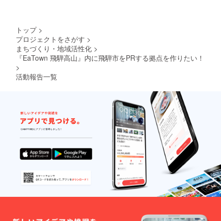
トップ
>
プロジェクトをさがす
>
まちづくり・地域活性化
>
『EaTown 飛騨高山』内に飛騨市をPRする拠点を作りたい！
>
活動報告一覧