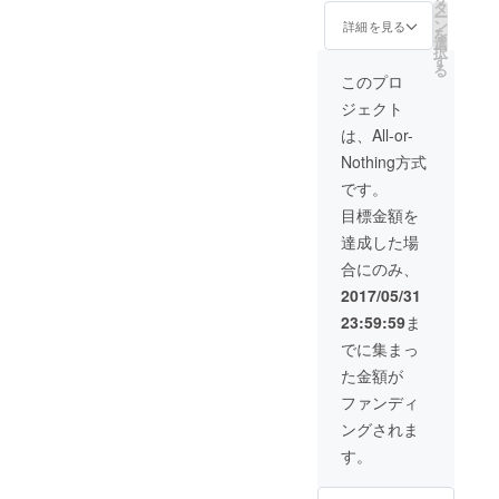
えたメ
『神岡
タ
ー
ニュー
ゴール
ン
詳細を見る
を
をご用
ドトマ
選
択
意して
ト』を
す
る
貸切で
お届け
このプロ
おもて
いたし
ジェクト
なしい
ます！
たしま
トマト
は、All-or-
す。
名人坪
Nothing方式
FAAVO
根さん
支援者
の指導
です。
限定の
のもと
目標金額を
メ
作る栄
ニュー
養満点
達成した場
です。
トマト
合にのみ、
貸切の
です！
お席は
※ご自宅
2017/05/31
『Meat
に配送
23:59:59
ま
Mania
いたし
飛騨』
ます。
でに集まっ
店内の
た金額が
カウン
ター席
ファンディ
となり
ングされま
ます。
す。