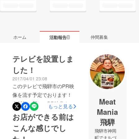
ホーム
仲間募集
活動報告
3
テレビを設置しま
した！
2017/04/01 23:08
このテレビで飛騨市のPR映
像を流す予定でおります！
Meat
古川祭の新しいPR映像も流
もっと見る
Mania
す予定です！
お店ができる前は
飛騨
こんな感じでし
飛騨市神岡
た！
町でまちづ