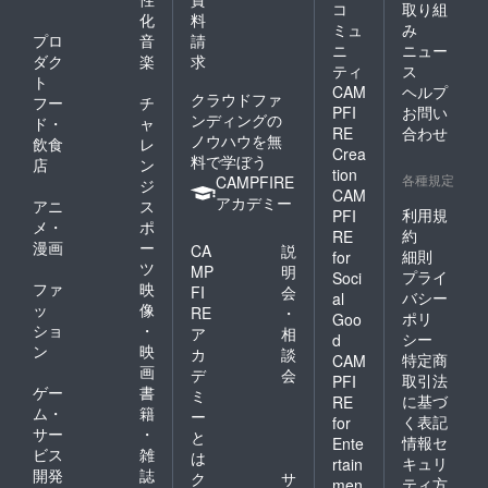
コ
取り組
化
料
ミュ
み
プロ
音
請
ニ
ニュー
ダク
楽
求
ティ
ス
ト
CAM
ヘルプ
クラウドファ
フー
チ
PFI
お問い
ンディングの
ド・
ャ
RE
合わせ
ノウハウを無
飲食
レ
Crea
料で学ぼう
店
ン
tion
各種規定
CAMPFIRE
ジ
CAM
アカデミー
アニ
ス
利用規
PFI
メ・
ポ
約
RE
漫画
ー
CA
説
細則
for
ツ
MP
明
プライ
Soci
ファ
映
FI
会
バシー
al
ッ
像
RE
・
ポリ
Goo
ショ
・
ア
相
シー
d
ン
映
カ
談
特定商
CAM
画
デ
会
取引法
PFI
ゲー
書
ミ
に基づ
RE
ム・
籍
ー
く表記
for
サー
・
と
情報セ
Ente
ビス
雑
は
キュリ
rtain
開発
誌
ク
サ
ティ方
men