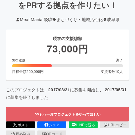
をPRする拠点を作りたい！
Meat Mania 飛騨
まちづくり・地域活性化
岐阜県
現在の支援総額
73,000
円
終了
36
%達成
目標金額
200,000
円
支援者数
10
人
このプロジェクトは、
2017/03/31
に募集を開始し、
2017/05/31
に募集を終了しました
もう一度プロジェクトをやってほしい
ポスト
シェア
LINEで送る
URLコピー
埋め込み
QRコード