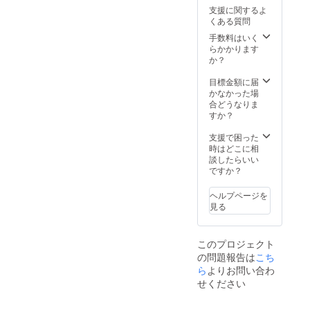
支援に関するよ
くある質問
手数料はいく
らかかります
か？
目標金額に届
かなかった場
合どうなりま
すか？
支援で困った
時はどこに相
談したらいい
ですか？
ヘルプページを
見る
このプロジェクト
の問題報告は
こち
ら
よりお問い合わ
せください