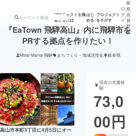
新
ロ
規
グ
会
プロジェクトを掲
はじ
プロジェクト
/
載するには
める
をさがす
イ
員
ン
登
『EaTown 飛騨高山』内に飛騨市を
録
PRする拠点を作りたい！
人気のプロ
注目のリ
注目の新着プロ
募集終了が近いプ
もうすぐ公開
Meat Mania 飛騨
まちづくり・地域活性化
岐阜県
ジェクト
ターン
ジェクト
ロジェクト
されます
アート・写真
音楽
現在の支援総
額
73,0
テクノロジー・ガジェット
ゲーム・サ
00
円
映像・映画
書籍・雑誌
高山市本町3丁目に4月5日にオー
ビジネス・起業
チャレンジ