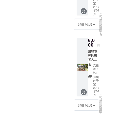
『Gatta
定：
n
2017
年06
Go!!』
こ
月
のペア
の
リ
チケッ
タ
ー
トで
ン
詳細を見る
を
す。人
選
択
力と電
す
る
力のハ
6,0
イブ
リッド
00
円
型車
飛騨市
両。い
神岡町
わゆる
で大人
電動ア
気！
シスト
支援
レール
機能付
者：
マウン
きの車
0人
テンバ
両で、
お届
イク
電動
け予
『Gatta
モー
定：
n
2017
ターが
年06
Go!!』
ペダル
こ
月
の観覧
を漕ぐ
の
リ
シート
力を補
タ
ー
セット
助し、
ン
詳細を見る
を
チケッ
快適に
選
択
トで
走行出
す