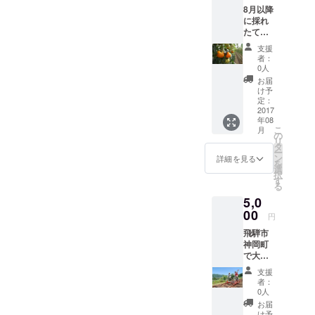
8月以降
に採れ
たての
『神岡
支援
ゴール
者：
ドトマ
0人
ト』を
お届
お届け
け予
いたし
定：
ます！
2017
年08
トマト
こ
月
名人坪
の
リ
根さん
タ
ー
の指導
ン
詳細を見る
を
のもと
選
択
作る栄
す
る
養満点
5,0
トマト
です！
00
円
※ご自宅
飛騨市
に配送
神岡町
いたし
で大人
ます。
気！
支援
レール
者：
マウン
0人
テンバ
お届
イク
け予