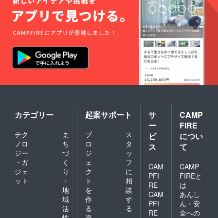
カテゴリー
起案サポート
サ
CAMP
ー
FIRE
テク
ま
プ
ス
ビ
につい
ノロ
ち
ロ
タ
ス
て
ジー
づ
ジ
ッ
・ガ
く
ェ
フ
CAM
CAMP
ジェ
り
ク
に
PFI
FIREと
ット
・
ト
相
RE
は
地
を
談
CAM
あんし
域
作
す
PFI
ん・安
活
る
る
RE
全への
性
資