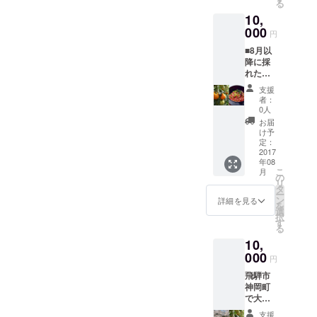
る
す。ハ
来ま
10,
イブ
す。景
リッド
000
色を楽
円
車の中
しみた
■8月以
央に木
い方は
降に採
製の
こちら
れたて
「観覧
で決ま
の『神
シー
り。こ
支援
岡ゴー
ト」を
ちらの
者：
ルドト
設置し
商品は
0人
マト』
た3人乗
利用前
お届
をお届
りの組
に必ず
け予
けいた
み合わ
定：
レール
しま
2017
せ。漕
マウン
年08
す！ト
ぎ手2人
テンバ
こ
月
マト名
を従え
の
イク事
リ
人坪根
て、王
タ
務局へ
ー
さんの
様気分
ン
ご予約
詳細を見る
を
指導の
でお楽
選
いただ
択
もと作
しみく
す
き、ご
る
る栄養
ださ
利用下
10,
満点ト
い。こ
さい。
マトで
000
ちらの
円
す！ ※
商品は
飛騨市
ご自宅
利用前
神岡町
に配送
に必ず
で大人
いたし
レール
気！
ます。
マウン
支援