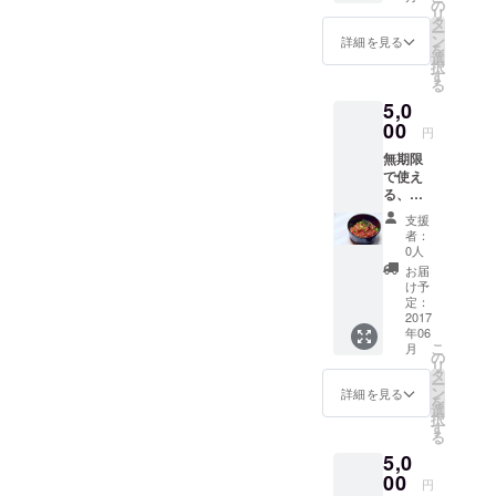
しま
の
リ
す！ 是
タ
ー
非ご来
ン
詳細を見る
を
店の
選
択
上、と
す
る
ろける
5,0
飛騨牛
にぎり
00
円
をご賞
無期限
味くだ
で使え
さい。
る、と
ろける
支援
飛騨牛
者：
丼２杯
0人
分無料
お届
チケッ
け予
トをお
定：
送りい
2017
年06
たしま
こ
月
す！ 是
の
リ
非ご来
タ
ー
店の
ン
詳細を見る
を
上、と
選
択
ろける
す
る
飛騨牛
5,0
丼賞味
くださ
00
円
い。