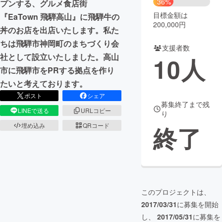
36%
プンする、グルメ食店街
目標金額は
『EaTown 飛騨高山』に飛騨牛の
まちづくり・地域活性化
200,000円
丼のお店を出店いたします。私た
ちは飛騨市神岡町のまちづくり会
支援者数
CAMPFIRE for Social Good
CAMPFIRE Creation
社として設立いたしました。高山
10
人
CAMPFIREふるさと納税
machi-ya
コミュニティ
市に飛騨市をPRする拠点を作り
たいと考えております。
ポスト
シェア
募集終了まで残
LINEで送る
URLコピー
り
埋め込み
QRコード
終了
このプロジェクトは、
2017/03/31
に募集を開始
し、
2017/05/31
に募集を