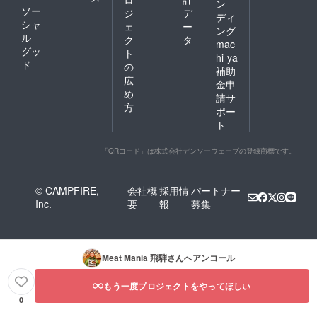
ン
ソー
ジ
デ
ディ
シャ
ェ
ー
ング
ル
ク
タ
mac
グッ
ト
hi-ya
ド
の
補助
広
金申
め
請サ
方
ポー
ト
「QRコード」は株式会社デンソーウェーブの登録商標です。
© CAMPFIRE,
会社概
採用情
パートナー
Inc.
要
報
募集
Meat Mania 飛騨
さんへアンコール
もう一度プロジェクトをやってほしい
0