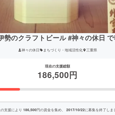
！伊勢のクラフトビール #神々の休日 
神々の休日
まちづくり・地域活性化
三重県
現在の支援総額
186,500
円
人の支援により
186,500
円の資金を集め、
2017/10/22
に募集を終了しま