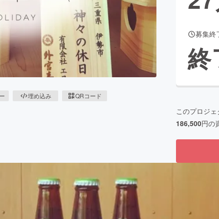
募集終
CAMPFIRE for Social Good
CAMPFIRE Creation
終
CAMPFIREふるさと納税
machi-ya
コミュニティ
ピー
埋め込み
QRコード
このプロジェ
186,500
円の