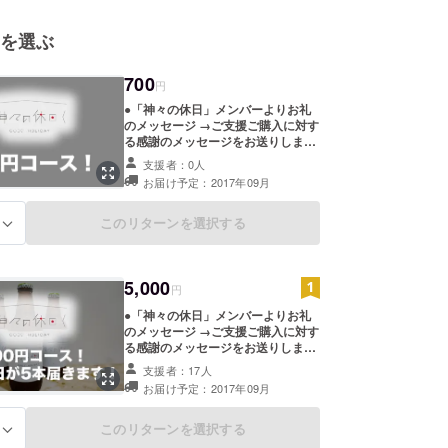
を選ぶ
700
円
●「神々の休日」メンバーよりお礼
のメッセージ →ご支援ご購入に対す
る感謝のメッセージをお送りしま
す。 ●「神々の休日」デザイン限定
支援者：0人
コースター →限定デザインのコース
お届け予定：2017年09月
ターをお送りします。 ●「神々の休
日」HPにお名前掲載 →HPに特別支
援者としてお名前を掲載します。
このリターンを選択する
る
5,000
円
●「神々の休日」メンバーよりお礼
のメッセージ →ご支援ご購入に対す
る感謝のメッセージをお送りしま
す。 ●「神々の休日」デザイン限定
支援者：17人
コースター →限定デザインのコース
お届け予定：2017年09月
ターをお送りします。 ●「神々の休
日」HPにお名前掲載 →HPに特別支
援者としてお名前を掲載します。
このリターンを選択する
る
●「神々の休日」5本 →神々の休日5