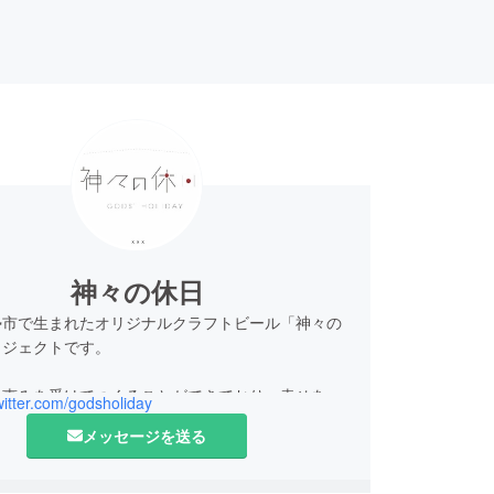
神々の休日
勢市で生まれたオリジナルクラフトビール「神々の
ロジェクトです。
の恵みを受けてつくることができており、幸せを
twitter.com/godsholiday
るキャンペーンを実施しています。
メッセージを送る