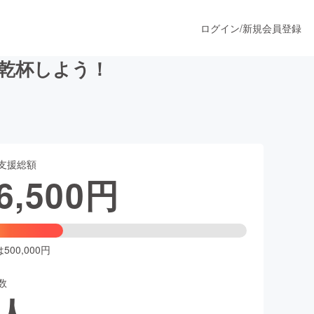
ログイン
/
新規会員登録
で乾杯しよう！
うすぐ公開されます
支援総額
プロダクト
6,500
円
ファッション
スポーツ
00,000円
数
ア
ソーシャルグッド
人