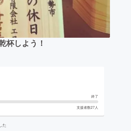
で乾杯しよう！
終了
支援者数
27
人
した