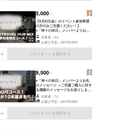
本をお送りします。 ●「神々の休
日」秘密のFacebookグループに招
5,000
待 →神々の休日ファン限定の秘密の
円
Facebookグループに招待します。
【9月8日(金）のイベント参加希望
●「神々の休日」秘密のメールマガ
の方のみご支援ください！】
ジン配信 →神々の休日ファン限定の
●「神々の休日」メンバーよりお礼
メールマガジンを配信します。
のメッセージ →ご支援ご購入に対す
支援者：2人
る感謝のメッセージをお送りしま
お届け予定：2017年09月
す。 ●「神々の休日」デザイン限定
コースター →限定デザインのコース
ターをお送りします。 ●「神々の休
このリターンを選択する
る
日」HPにお名前掲載 →HPに特別支
援者としてお名前を掲載します。
●「神々の休日」秘密のFacebookグ
9,500
ループに招待 →神々の休日ファン限
円
定の秘密のFacebookグループに招
●「神々の休日」メンバーよりお礼
待します。 ●「神々の休日」秘密の
のメッセージ →ご支援ご購入に対す
メールマガジン配信 →神々の休日
る感謝のメッセージをお送りしま
ファン限定のメールマガジンを配信
す。 ●「神々の休日」デザイン限定
します。 ●「神々の休日」イベント
支援者：7人
コースター →限定デザインのコース
9/8@東京の参加権利 →限定乾杯イ
お届け予定：2017年09月
ターをお送りします。 ●「神々の休
ベントの参加権利です。 ●イベント
日」HPにお名前掲載 →HPに特別支
当日乾杯用「神々の休日」2本 →9/8
援者としてお名前を掲載します。
このリターンを選択する
イベント当日に2本乾杯用でお渡し
る
●「神々の休日」10本 →神々の休日
します。 ●イベント当日秋田三重の
10本をお送りします。 ●「神々の休
お酒料理を自由に飲食可能 →9/8イ
日」秘密のFacebookグループに招
ベント当日は飲み放題食べ放題で