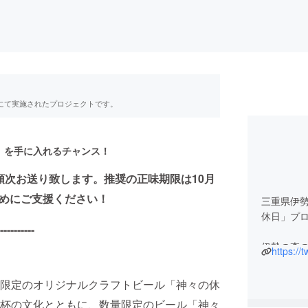
RE」にて実施されたプロジェクトです。
」を手に入れるチャンス！
次お送り致します。推奨の正味期限は10月
めにご支援ください！
三重県伊
休日」プ
----------
伊勢の森
https://
シェアす
限定のオリジナルクラフトビール「神々の休
杯の文化とともに、数量限定のビール「神々