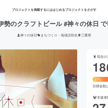
プロジェクトを掲載するには
はじめる
プロジェクトをさがす
！伊勢のクラフトビール #神々の休日 
神々の休日
まちづくり・地域活性化
三重県
注目のリターン
注目の新着プロジェクト
募集終了が近いプロジェクト
も
現在の
音楽
舞台・パフォーマンス
18
ゲーム・サービス開発
フード・飲食店
37%
書籍・雑誌出版
アニメ・漫画
目標金額は5
支援者
チャレンジ
ビューティー・ヘルスケ
27