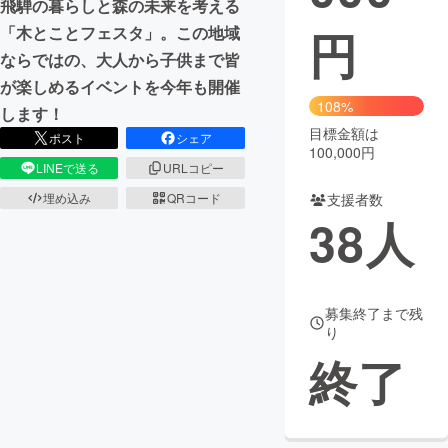
飛騨の暮らしと森の未来を考える
円
「木とことフェスタ」。この地域
まちづくり・地域活性化
ならではの、大人から子供まで皆
が楽しめるイベントを今年も開催
CAMPFIRE for Social Good
CAMPFIRE Creation
108%
します！
CAMPFIREふるさと納税
machi-ya
コミュニティ
目標金額は
ポスト
シェア
100,000円
LINEで送る
URLコピー
埋め込み
QRコード
支援者数
38
人
募集終了まで残
り
終了