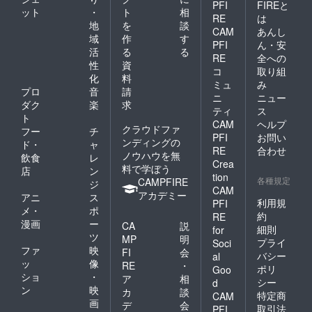
PFI
FIREと
ット
・
ト
相
RE
は
地
を
談
CAM
あんし
域
作
す
PFI
ん・安
活
る
る
RE
全への
性
資
コ
取り組
化
料
ミュ
み
プロ
音
請
ニ
ニュー
ダク
楽
求
ティ
ス
ト
CAM
ヘルプ
クラウドファ
フー
チ
PFI
お問い
ンディングの
ド・
ャ
RE
合わせ
ノウハウを無
飲食
レ
Crea
料で学ぼう
店
ン
tion
各種規定
CAMPFIRE
ジ
CAM
アカデミー
アニ
ス
利用規
PFI
メ・
ポ
約
RE
漫画
ー
CA
説
細則
for
ツ
MP
明
プライ
Soci
ファ
映
FI
会
バシー
al
ッ
像
RE
・
ポリ
Goo
ショ
・
ア
相
シー
d
ン
映
カ
談
特定商
CAM
画
デ
会
取引法
PFI