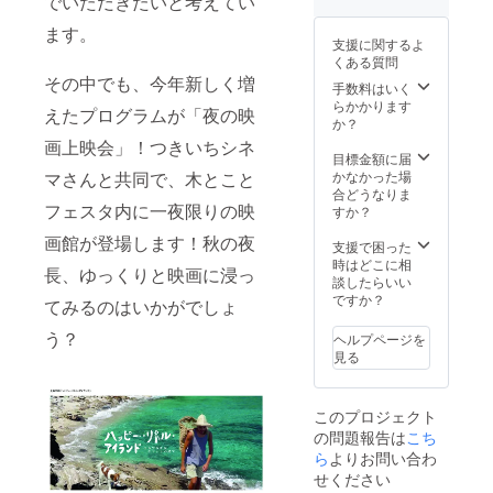
でいただきたいと考えてい
た、森
ます。
の香り
支援に関するよ
パック1
くある質問
袋をお
その中でも、今年新しく増
届けし
手数料はいく
ます。
らかかります
えたプログラムが「夜の映
・オリ
か？
ジナル
画上映会」！つきいちシネ
の木製
目標金額に届
バッジ
マさんと共同で、木とこと
かなかった場
を1つお
合どうなりま
フェスタ内に一夜限りの映
届けし
すか？
ます。
画館が登場します！秋の夜
色や形
支援で困った
は、届
時はどこに相
長、ゆっくりと映画に浸っ
いてか
談したらいい
らのお
ですか？
てみるのはいかがでしょ
楽し
み！
う？
ヘルプページを
見る
このプロジェクト
の問題報告は
こち
ら
よりお問い合わ
せください