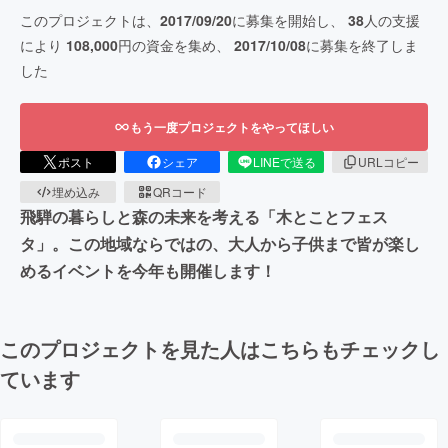
このプロジェクトは、
2017/09/20
に募集を開始し、
38
人の支援
により
108,000
円の資金を集め、
2017/10/08
に募集を終了しま
した
もう一度プロジェクトをやってほしい
ポスト
シェア
LINEで送る
URLコピー
埋め込み
QRコード
飛騨の暮らしと森の未来を考える「木とことフェス
タ」。この地域ならではの、大人から子供まで皆が楽し
めるイベントを今年も開催します！
このプロジェクトを見た人はこちらもチェックし
ています