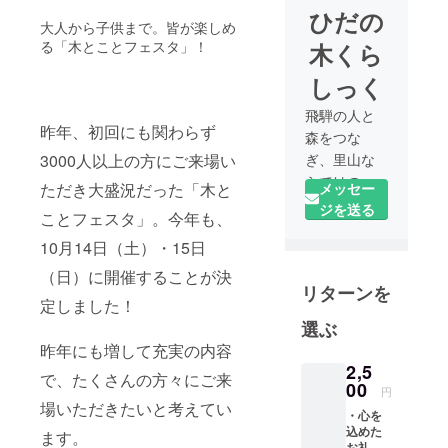
ひだの
大人から子供まで。皆が楽しめ
る「木とことフェスタ」！
木くら
しっく
飛騨の人と
昨年、初回にも関わらず
森をつな
3000人以上の方にご来場い
ぎ、里山な
らではの暮
ただき大盛況だった「木と
メッセー
らしを提案
ジを送る
ことフェスタ」。今年も、
する地域コ
10月14日（土）・15日
ミュニティ
です。飛騨
（日）に開催することが決
リターンを
で活動す
定しました！
る、木にま
選ぶ
つわる様々
昨年にも増して充実の内容
な職種の皆
2,5
で、たくさんの方々にご来
さんと一緒
00
円
に、木にま
場いただきたいと考えてい
・心を
つわる様々
込めた
ます。
なイベント
お礼状