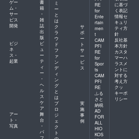
ゲー
書
ミ
に基づ
RE
ム・
籍
ー
く表記
for
サー
・
と
情報セ
Ente
ビス
雑
は
キュリ
rtain
開発
誌
ク
サ
ティ方
men
出
ラ
ポ
針
t
版
ウ
ー
反社基
CAM
ビジ
ビ
ド
ト
本方針
PFI
ネ
ュ
フ
サ
カスタ
RE
ス・
ー
ァ
ー
マーハ
for
起業
テ
ン
ビ
ラスメ
Spor
ィ
デ
ス
ントに
ts
ー
ィ
対する
CAM
・
ン
考え方
PFI
ヘ
グ
クッ
RE
ル
と
キーポ
ふる
ス
は
リシー
さと
ケ
プ
実
納税
ア
ロ
施
AD
アー
舞
ジ
事
FOR
ト・
台
ェ
例
ALL
写真
・
ク
HIO
パ
ト
KOS
フ
の