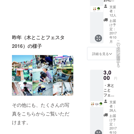
をお届
を楽しく開
支援
けしま
者：
催していき
す。 ・
12人
ます！
飛騨の
お届
木の端
け予
材を
定：
＝３つの理
使っ
2017
昨年（木とことフェスタ
年10
た、森
念・目的＝
こ
月
の香り
の
①飛騨高山
2016）の様子
リ
パック1
タ
ー
らしい里山
袋をお
ン
詳細を見る
を
届けし
ライフスタ
選
択
ます。
す
イルを提案
る
・オリ
し、森林と
3,0
ジナル
の木製
00
人がつなが
円
バッジ
る取り組み
・木と
を1つお
こと
届けし
を行いま
フェス
ます。
す！
タ2017
色や形
支援
②広大な森
その他にも、たくさんの写
の入場
は、届
者：
券（1日
いてか
26人
林面積を持
真をこちらからご覧いただ
分）を2
らのお
お届
つ飛騨地方
枚をお
楽し
け予
けます。
届けし
の森林資源
み！
定：
ます。
2017
を使用しま
年10
※14日