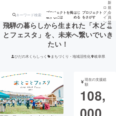
新
ロ
規
グ
会
プロジェクトを掲
はじ
プロジェクト
/
載するには
める
をさがす
イ
員
ン
登
飛騨の暮らしから生まれた「木とこ
録
とフェスタ」を、未来へ繋いでいき
たい！
人気のプロ
注目のリ
注目の新着プロ
募集終了が近いプ
もうすぐ公開
ジェクト
ターン
ジェクト
ロジェクト
されます
ひだの木くらしっく
まちづくり・地域活性化
岐阜県
アート・写真
音楽
現在の支援総
テクノロジー・ガジェット
ゲーム・サ
額
108,
映像・映画
書籍・雑誌
000
ビジネス・起業
チャレンジ