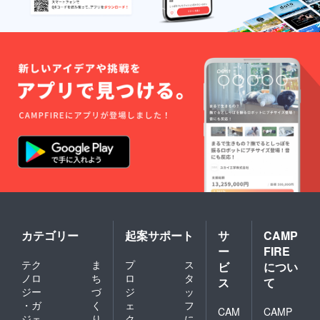
カテゴリー
起案サポート
サ
CAMP
ー
FIRE
テク
ま
プ
ス
ビ
につい
ノロ
ち
ロ
タ
ス
て
ジー
づ
ジ
ッ
・ガ
く
ェ
フ
CAM
CAMP
ジェ
り
ク
に