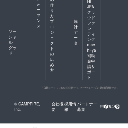
HI
ォ
作
JFA
ー
り
クラ
マ
方
ウド
ン
プ
統
ファ
ス
ロ
計
ン
ソー
ジ
デ
ディ
シャ
ェ
ー
ング
ル
ク
タ
mac
グッ
ト
hi-ya
ド
の
補助
広
金申
め
請サ
方
ポー
ト
「QRコード」は株式会社デンソーウェーブの登録商標です。
© CAMPFIRE,
会社概
採用情
パートナー
Inc.
要
報
募集