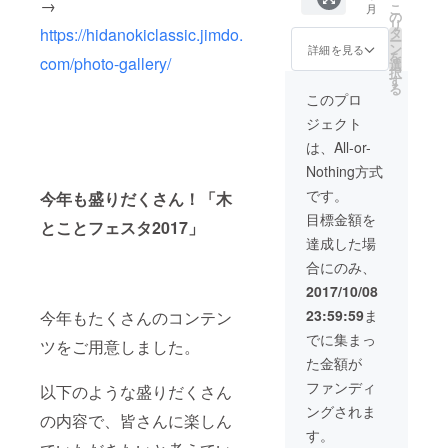
→
こ
月
す！
ご来場
の
リ
の場合
③関わる人
https://hidanokiclassic.jimdo.
タ
ー
は夜の
ン
詳細を見る
たちすべて
を
com/photo-gallery/
部まで
選
択
がワクワク
入場可
す
る
（400円
できる楽し
このプロ
相
い取り組み
ジェクト
当）、
15日ご
を行いま
は、All-or-
来場の
Nothing方式
場合は
昼の部
です。
今年も盛りだくさん！「木
のみ入
目標金額を
場可
とことフェスタ2017」
（300円
達成した場
相当）
合にのみ、
となり
ます。
2017/10/08
・心を
23:59:59
ま
今年もたくさんのコンテン
込めた
お礼状
でに集まっ
ツをご用意しました。
をお届
た金額が
けしま
す。 ・
ファンディ
以下のような盛りだくさん
飛騨の
ングされま
木の端
の内容で、皆さんに楽しん
材を
す。
使っ