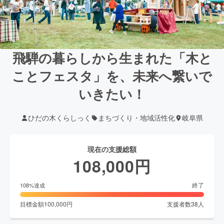
飛騨の暮らしから生まれた「木と
ことフェスタ」を、未来へ繋いで
いきたい！
ひだの木くらしっく
まちづくり・地域活性化
岐阜県
現在の支援総額
108,000
円
終了
108
%達成
目標金額
100,000
円
支援者数
38
人