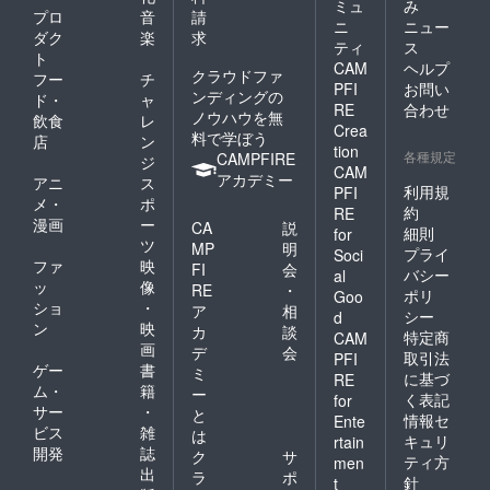
ミュ
み
プロ
音
請
ニ
ニュー
ダク
楽
求
ティ
ス
ト
CAM
ヘルプ
クラウドファ
フー
チ
PFI
お問い
ンディングの
ド・
ャ
RE
合わせ
ノウハウを無
飲食
レ
Crea
料で学ぼう
店
ン
tion
各種規定
CAMPFIRE
ジ
CAM
アカデミー
アニ
ス
利用規
PFI
メ・
ポ
約
RE
漫画
ー
CA
説
細則
for
ツ
MP
明
プライ
Soci
ファ
映
FI
会
バシー
al
ッ
像
RE
・
ポリ
Goo
ショ
・
ア
相
シー
d
ン
映
カ
談
特定商
CAM
画
デ
会
取引法
PFI
ゲー
書
ミ
に基づ
RE
ム・
籍
ー
く表記
for
サー
・
と
情報セ
Ente
ビス
雑
は
キュリ
rtain
開発
誌
ク
サ
ティ方
men
出
ラ
ポ
針
t