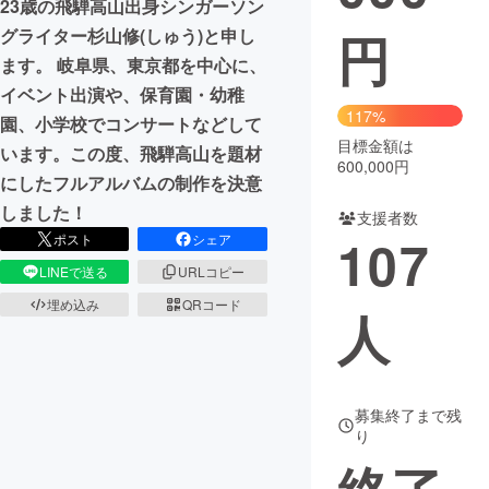
23歳の飛騨高山出身シンガーソン
円
グライター杉山修(しゅう)と申し
まちづくり・地域活性化
ます。 岐阜県、東京都を中心に、
イベント出演や、保育園・幼稚
CAMPFIRE for Social Good
CAMPFIRE Creation
117%
園、小学校でコンサートなどして
CAMPFIREふるさと納税
machi-ya
コミュニティ
目標金額は
います。この度、飛騨高山を題材
600,000円
にしたフルアルバムの制作を決意
しました！
支援者数
107
ポスト
シェア
LINEで送る
URLコピー
埋め込み
QRコード
人
募集終了まで残
り