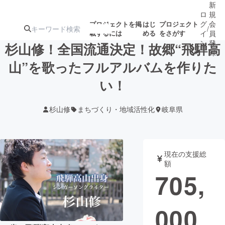
新
ロ
規
グ
会
プロジェクトを掲
はじ
プロジェクト
/
載するには
める
をさがす
イ
員
ン
登
杉山修！全国流通決定！故郷“飛騨高
録
山”を歌ったフルアルバムを作りた
い！
人気のプロ
注目のリ
注目の新着プロ
募集終了が近いプ
もうすぐ公開
ジェクト
ターン
ジェクト
ロジェクト
されます
杉山修
まちづくり・地域活性化
岐阜県
アート・写真
音楽
現在の支援総
テクノロジー・ガジェット
ゲーム・サ
額
705,
映像・映画
書籍・雑誌
000
ビジネス・起業
チャレンジ