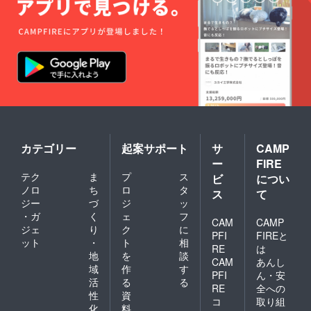
カテゴリー
起案サポート
サ
CAMP
ー
FIRE
テク
ま
プ
ス
ビ
につい
ノロ
ち
ロ
タ
ス
て
ジー
づ
ジ
ッ
・ガ
く
ェ
フ
CAM
CAMP
ジェ
り
ク
に
PFI
FIREと
ット
・
ト
相
RE
は
地
を
談
CAM
あんし
域
作
す
PFI
ん・安
活
る
る
RE
全への
性
資
コ
取り組
化
料