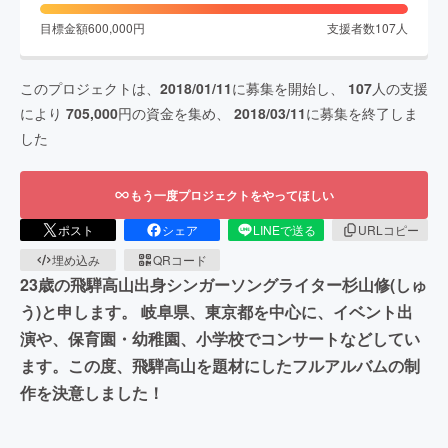
目標金額
600,000
円
支援者数
107
人
このプロジェクトは、
2018/01/11
に募集を開始し、
107
人の支援
により
705,000
円の資金を集め、
2018/03/11
に募集を終了しま
した
もう一度プロジェクトをやってほしい
ポスト
シェア
LINEで送る
URLコピー
埋め込み
QRコード
23歳の飛騨高山出身シンガーソングライター杉山修(しゅ
う)と申します。 岐阜県、東京都を中心に、イベント出
演や、保育園・幼稚園、小学校でコンサートなどしてい
ます。この度、飛騨高山を題材にしたフルアルバムの制
作を決意しました！