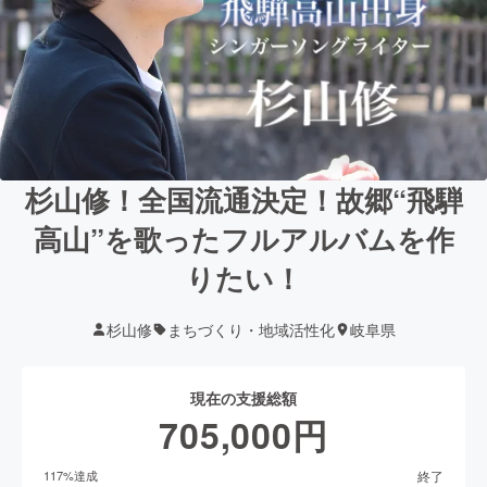
杉山修！全国流通決定！故郷“飛騨
高山”を歌ったフルアルバムを作
りたい！
杉山修
まちづくり・地域活性化
岐阜県
現在の支援総額
705,000
円
終了
117
%達成