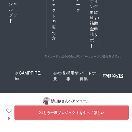
ディ
シャ
ェ
ー
ング
ル
ク
タ
mac
グッ
ト
hi-ya
ド
の
補助
広
金申
め
請サ
方
ポー
ト
「QRコード」は株式会社デンソーウェーブの登録商標です。
© CAMPFIRE,
会社概
採用情
パートナー
Inc.
要
報
募集
杉山修
さんへアンコール
もう一度プロジェクトをやってほしい
0