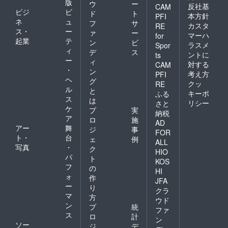
版
ウ
ー
反社基
CAM
ビジ
ビ
ド
ト
本方針
PFI
ネ
ュ
フ
サ
カスタ
RE
ス・
ー
ァ
ー
マーハ
for
起業
テ
ン
ビ
ラスメ
Spor
ィ
デ
ス
ントに
ts
ー
ィ
対する
CAM
・
ン
考え方
PFI
ヘ
グ
クッ
RE
ル
と
キーポ
ふる
ス
は
リシー
さと
ケ
プ
実
納税
ア
ロ
施
AD
アー
舞
ジ
事
FOR
ト・
台
ェ
例
ALL
写真
・
ク
HIO
パ
ト
KOS
フ
の
HI
ォ
作
JFA
ー
り
クラ
マ
方
ウド
ン
プ
統
ファ
ス
ロ
計
ン
ソー
ジ
デ