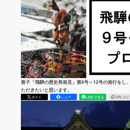
まちづくり・地域活性化
冊子「飛騨の歴史再発見」第9号～12号の発行をし
ただきたいと思います。
ポスト
シェア
LINEで送る
URLコ