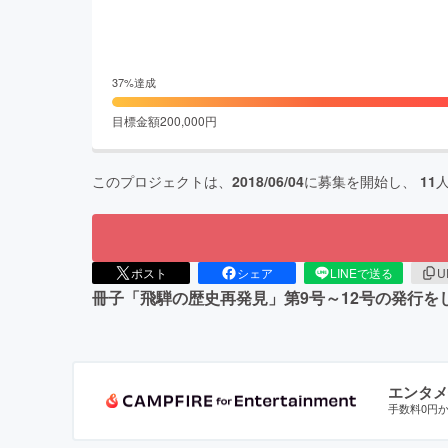
37
%達成
目標金額
200,000
円
このプロジェクトは、
2018/06/04
に募集を開始し、
11
ポスト
シェア
LINEで送る
U
冊子「飛騨の歴史再発見」第9号～12号の発行
エンタメ
手数料0円