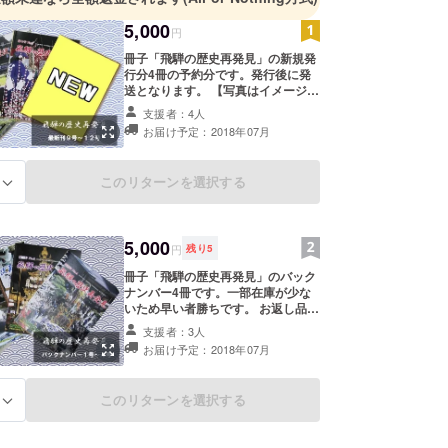
5,000
円
冊子「飛騨の歴史再発見」の新規発
行分4冊の予約分です。発行後に発
送となります。 【写真はイメージで
す】
支援者：4人
お届け予定：2018年07月
このリターンを選択する
る
5,000
円
残り
5
冊子「飛騨の歴史再発見」のバック
ナンバー4冊です。一部在庫が少な
いため早い者勝ちです。 お返し品説
明 冊子「飛騨の歴史再発見」（バッ
支援者：3人
クナンバー4冊（1号～4号）をお届
お届け予定：2018年07月
けします。 【写真はイメージです】
このリターンを選択する
る