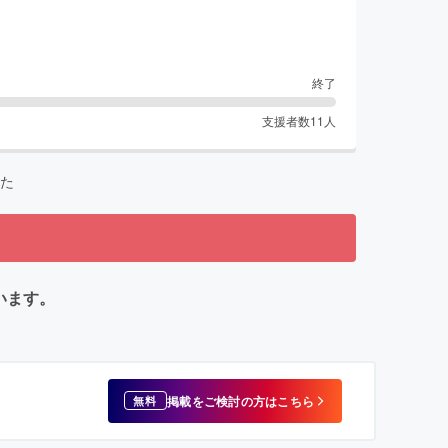
終了
支援者数
11
人
た
います。
掲載をご検討の方はこちら
無料