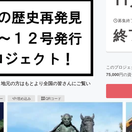
募集終
CAMPFIRE for Social Good
CAMPFIRE Creation
終
CAMPFIREふるさと納税
machi-ya
コミュニティ
このプロジェ
75,000
円の資
、地元の方はもとより全国の皆さんにご覧い
ピー
埋め込み
QRコード