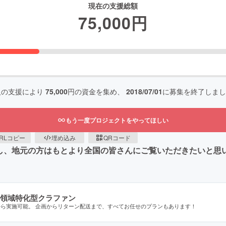
現在の支援総額
75,000
円
人の支援により
75,000
円の資金を集め、
2018/07/01
に募集を終了しまし
もう一度プロジェクトをやってほしい
RLコピー
埋め込み
QRコード
をし、地元の方はもとより全国の皆さんにご覧いただきたいと思
領域特化型クラファン
から実施可能。 企画からリターン配送まで、すべてお任せのプランもあります！