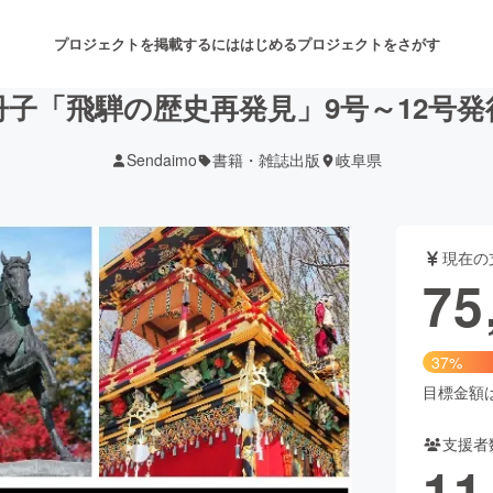
プロジェクトを掲載するには
はじめる
プロジェクトをさがす
冊子「飛騨の歴史再発見」9号～12号発
Sendaimo
書籍・雑誌出版
岐阜県
注目のリターン
注目の新着プロジェクト
募集終了が近いプロジェクト
も
現在の
音楽
舞台・パフォーマンス
75
ゲーム・サービス開発
フード・飲食店
37%
書籍・雑誌出版
アニメ・漫画
目標金額は2
支援者
チャレンジ
ビューティー・ヘルスケ
11