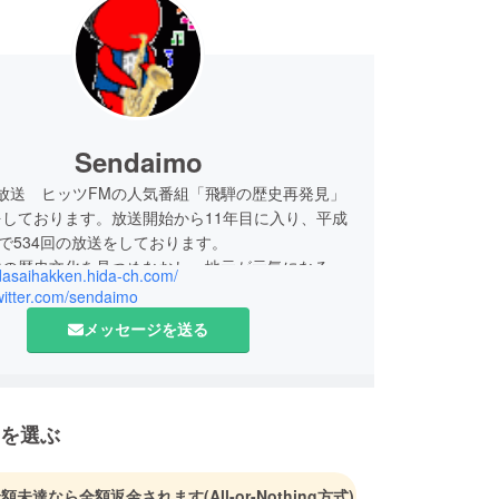
Sendaimo
放送 ヒッツFMの人気番組「飛騨の歴史再発見」
しております。放送開始から11年目に入り、平成
末で534回の放送をしております。
山の歴史文化を見つめなおし、地元が元気になるよ
idasaihakken.hida-ch.com/
っています。
twitter.com/sendaimo
メッセージを送る
を選ぶ
金額未達なら全額返金されます
(All-or-Nothing方式)