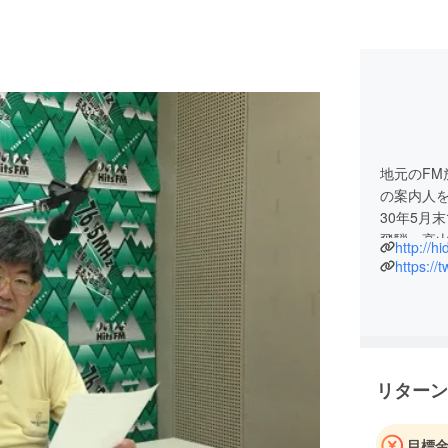
地元のFM
の案内人を
30年5月
飛騨・高
http://h
うに頑張
https://
リターン
目標