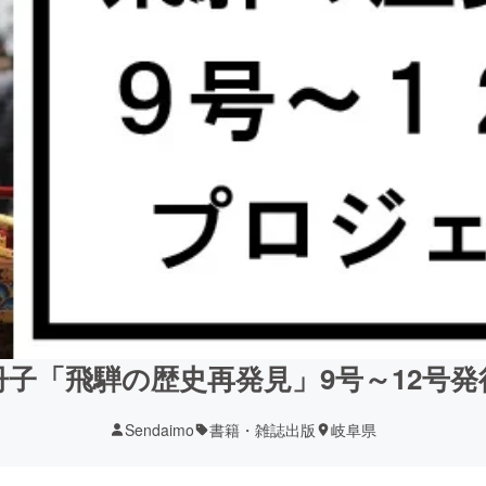
冊子「飛騨の歴史再発見」9号～12号発
Sendaimo
書籍・雑誌出版
岐阜県