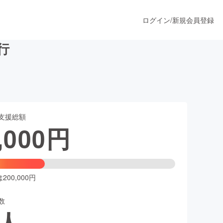
ログイン
/
新規会員登録
行
うすぐ公開されます
支援総額
プロダクト
,000
円
ファッション
スポーツ
00,000円
数
ア
ソーシャルグッド
人