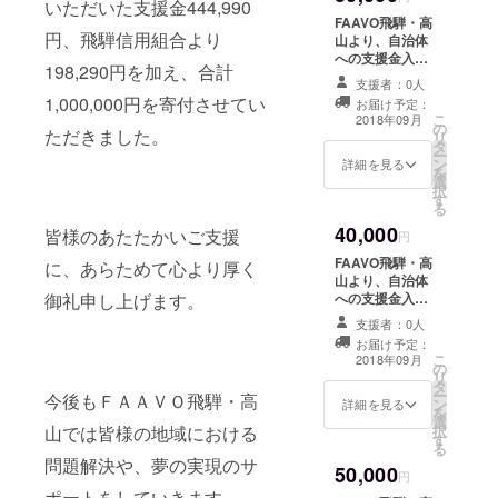
いただいた支援金444,990
FAAVO飛騨・高
円、飛騨信用組合より
山より、自治体
への支援金入金
198,290円を加え、合計
完了後に報告
支援者：0人
メッセージを送
1,000,000円を寄付させてい
お届け予定：
付させていただ
こ
2018年09月
の
きます。
ただきました。
リ
タ
ー
ン
詳細を見る
を
選
択
す
る
40,000
皆様のあたたかいご支援
円
FAAVO飛騨・高
に、あらためて心より厚く
山より、自治体
への支援金入金
御礼申し上げます。
完了後に報告
支援者：0人
メッセージを送
お届け予定：
付させていただ
こ
2018年09月
の
きます。
リ
タ
ー
今後もＦＡＡＶＯ飛騨・高
ン
詳細を見る
を
選
択
山では皆様の地域における
す
る
問題解決や、夢の実現のサ
50,000
円
ポートをしていきます。