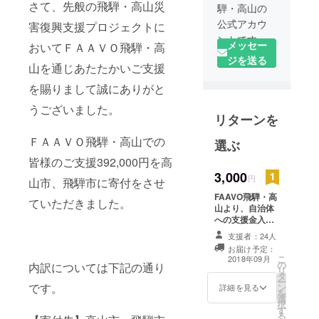
さて、先般の飛騨・高山災
騨・高山の
公式アカウ
害復興支援プロジェクトに
メッセー
おいてＦＡＡＶＯ飛騨・高
ジを送る
山を通じあたたかいご支援
を賜りまして誠にありがと
うございました。
リターンを
ＦＡＡＶＯ飛騨・高山での
選ぶ
皆様のご支援392,000円を高
3,000
円
山市、飛騨市に寄付をさせ
FAAVO飛騨・高
ていただきました。
山より、自治体
への支援金入金
完了後に報告
支援者：24人
メッセージを送
お届け予定：
付させていただ
こ
2018年09月
の
きます。
内訳については下記の通り
リ
タ
ー
です。
ン
詳細を見る
を
選
択
す
る