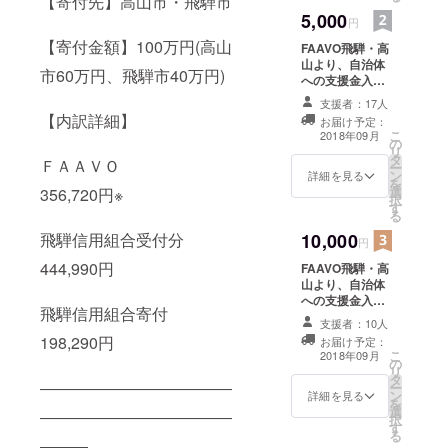
【寄付先】高山市・飛騨市
5,000
円
【寄付金額】100万円(高山
FAAVO飛騨・高
山より、自治体
市60万円、飛騨市40万円)
への支援金入金
完了後に報告
支援者：17人
メッセージを送
【内訳詳細】
お届け予定：
付させていただ
こ
2018年09月
の
きます。
リ
タ
ＦＡＡＶＯ
ー
ン
詳細を見る
を
選
356,720円※
択
す
る
10,000
飛騨信用組合受付分
円
444,990円
FAAVO飛騨・高
山より、自治体
への支援金入金
飛騨信用組合寄付
完了後に報告
支援者：10人
メッセージを送
198,290円
お届け予定：
付させていただ
こ
2018年09月
の
きます。
リ
タ
――――――――――――
ー
ン
詳細を見る
を
選
――――――――――――
択
す
る
―――