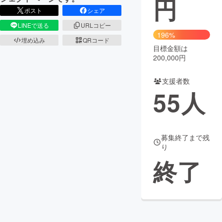
円
ポスト
シェア
まちづくり・地域活性化
LINEで送る
URLコピー
196%
埋め込み
QRコード
目標金額は
CAMPFIRE for Social Good
CAMPFIRE Creation
200,000円
CAMPFIREふるさと納税
machi-ya
コミュニティ
支援者数
55
人
募集終了まで残
り
終了