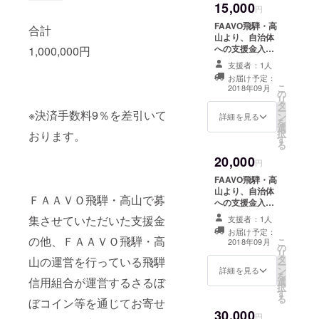
15,000
円
FAAVO飛騨・高
合計
山より、自治体
への支援金入金
1,000,000円
完了後に報告
支援者：1人
メッセージを送
お届け予定：
付させていただ
こ
2018年09月
の
きます。
リ
タ
ー
※決済手数料9％を差引いて
ン
詳細を見る
を
選
択
おります。
す
る
20,000
円
FAAVO飛騨・高
山より、自治体
ＦＡＡＶＯ飛騨・高山で募
への支援金入金
完了後に報告
集させていただいた支援金
支援者：1人
メッセージを送
お届け予定：
付させていただ
の他、ＦＡＡＶＯ飛騨・高
こ
2018年09月
の
きます。
リ
タ
山の運営を行っている飛騨
ー
ン
詳細を見る
を
信用組合が運営するさるぼ
選
択
す
る
ぼコイン等を通じてお寄せ
30,000
円