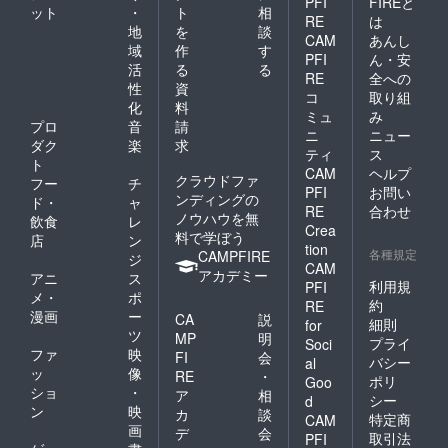
PFI
FIREと
ット
・
ト
相
RE
は
地
を
談
CAM
あんし
域
作
す
PFI
ん・安
活
る
る
RE
全への
性
資
コ
取り組
化
料
ミュ
み
プロ
音
請
ニ
ニュー
ダク
楽
求
ティ
ス
ト
CAM
ヘルプ
クラウドファ
フー
チ
PFI
お問い
ンディングの
ド・
ャ
RE
合わせ
ノウハウを無
飲食
レ
Crea
料で学ぼう
店
ン
tion
各種規定
CAMPFIRE
ジ
CAM
アカデミー
アニ
ス
利用規
PFI
メ・
ポ
約
RE
漫画
ー
CA
説
細則
for
ツ
MP
明
プライ
Soci
ファ
映
FI
会
バシー
al
ッ
像
RE
・
ポリ
Goo
ショ
・
ア
相
シー
d
ン
映
カ
談
特定商
CAM
画
デ
会
取引法
PFI