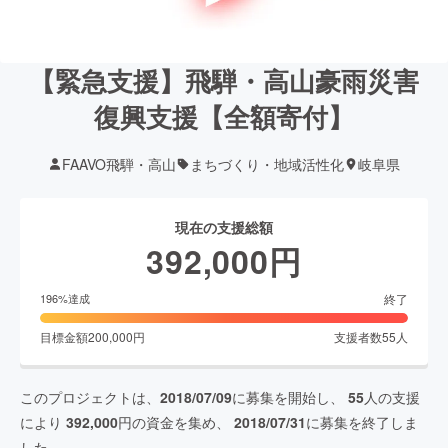
【緊急支援】飛騨・高山豪雨災害
復興支援【全額寄付】
FAAVO飛騨・高山
まちづくり・地域活性化
岐阜県
現在の支援総額
392,000
円
終了
196
%達成
目標金額
200,000
円
支援者数
55
人
このプロジェクトは、
2018/07/09
に募集を開始し、
55
人の支援
により
392,000
円の資金を集め、
2018/07/31
に募集を終了しま
した