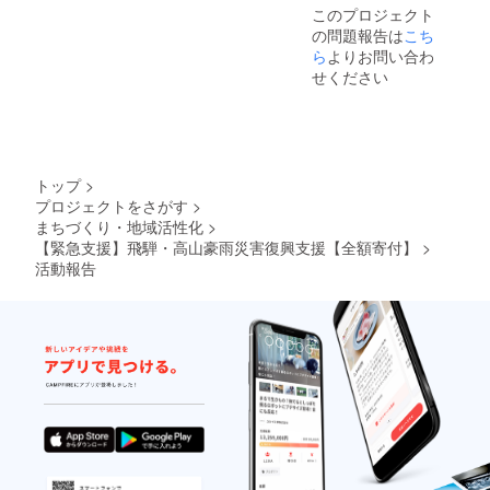
このプロジェクト
の問題報告は
こち
ら
よりお問い合わ
せください
トップ
>
プロジェクトをさがす
>
まちづくり・地域活性化
>
【緊急支援】飛騨・高山豪雨災害復興支援【全額寄付】
>
活動報告