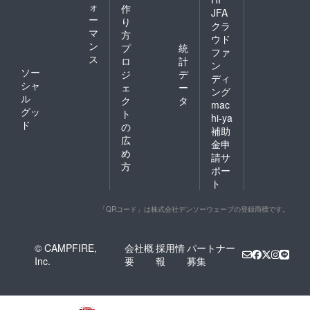
ォ
作
JFA
ー
り
クラ
マ
方
ウド
ン
プ
統
ファ
ス
ロ
計
ン
ソー
ジ
デ
ディ
シャ
ェ
ー
ング
ル
ク
タ
mac
グッ
ト
hi-ya
ド
の
補助
広
金申
め
請サ
方
ポー
ト
「QRコード」は株式会社デンソーウェーブの登録商標です。
© CAMPFIRE,
会社概
採用情
パートナー
Inc.
要
報
募集