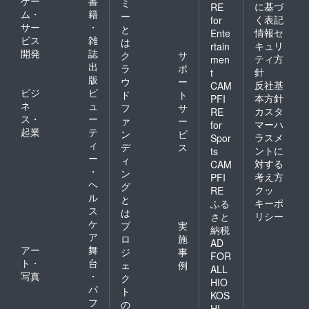
ゲー
書
ミ
に基づ
RE
ム・
籍
ー
く表記
for
サー
・
と
情報セ
Ente
ビス
雑
は
キュリ
rtain
開発
誌
ク
サ
ティ方
men
出
ラ
ポ
針
t
版
ウ
ー
反社基
CAM
ビジ
ビ
ド
ト
本方針
PFI
ネ
ュ
フ
サ
カスタ
RE
ス・
ー
ァ
ー
マーハ
for
起業
テ
ン
ビ
ラスメ
Spor
ィ
デ
ス
ントに
ts
ー
ィ
対する
CAM
・
ン
考え方
PFI
ヘ
グ
クッ
RE
ル
と
キーポ
ふる
ス
は
リシー
さと
ケ
プ
実
納税
ア
ロ
施
AD
アー
舞
ジ
事
FOR
ト・
台
ェ
例
ALL
写真
・
ク
HIO
パ
ト
KOS
フ
の
HI