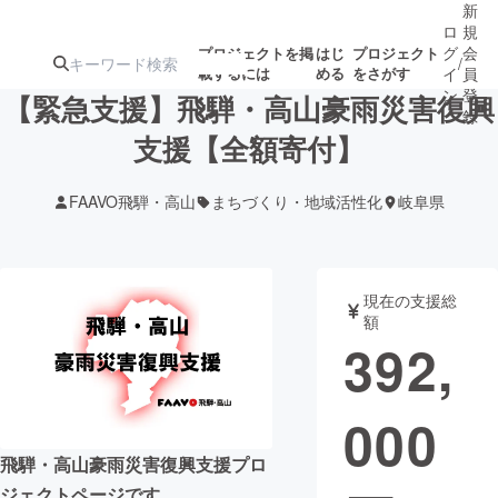
新
ロ
規
グ
会
プロジェクトを掲
はじ
プロジェクト
/
載するには
める
をさがす
イ
員
ン
登
【緊急支援】飛騨・高山豪雨災害復興
録
支援【全額寄付】
人気のプロ
注目のリ
注目の新着プロ
募集終了が近いプ
もうすぐ公開
FAAVO飛騨・高山
まちづくり・地域活性化
岐阜県
ジェクト
ターン
ジェクト
ロジェクト
されます
アート・写真
音楽
現在の支援総
額
392,
テクノロジー・ガジェット
ゲーム・サ
000
映像・映画
書籍・雑誌
飛騨・高山豪雨災害復興支援プロ
ビジネス・起業
チャレンジ
ジェクトページです。