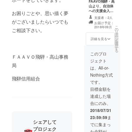
FAAVO飛騨・高
山より、自治体
への支援金入金
お困りごとや、思い描く夢
完了後に報告
支援者：2人
メッセージを送
がございましたらいつでも
お届け予定：
付させていただ
こ
2018年09月
の
きます。
ご相談下さい。
リ
タ
ー
ン
詳細を見る
を
選
択
す
る
このプロ
ＦＡＡＶＯ飛騨・高山事務
ジェクト
局
は、All-or-
Nothing方式
飛騨信用組合
です。
目標金額を
達成した場
合にのみ、
2018/07/31
23:59:59
ま
シェアして
でに集まっ
プロジェク
た金額が