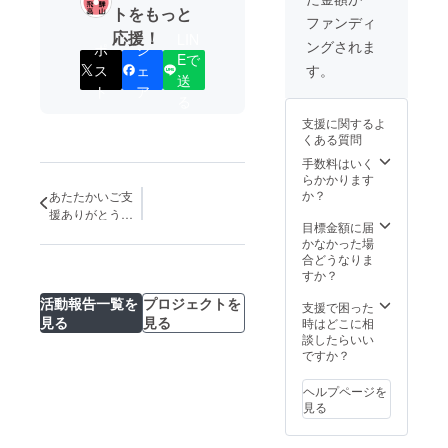
トをもっと
ファンディ
応援！
LIN
ングされま
ポ
シ
Eで
ス
ェ
す。
送
ト
ア
る
支援に関するよ
くある質問
手数料はいく
らかかります
か？
あたたかいご支
援ありがとうご
目標金額に届
ざいました！
かなかった場
合どうなりま
すか？
活動報告一覧を
プロジェクトを
支援で困った
見る
見る
時はどこに相
談したらいい
ですか？
ヘルプページを
見る