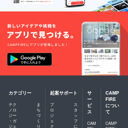
カテゴリー
起案サポート
サ
CAMP
ー
FIRE
テク
ま
プ
ス
ビ
につい
ノロ
ち
ロ
タ
ス
て
ジー
づ
ジ
ッ
・ガ
く
ェ
フ
CAM
CAMP
ジェ
り
ク
に