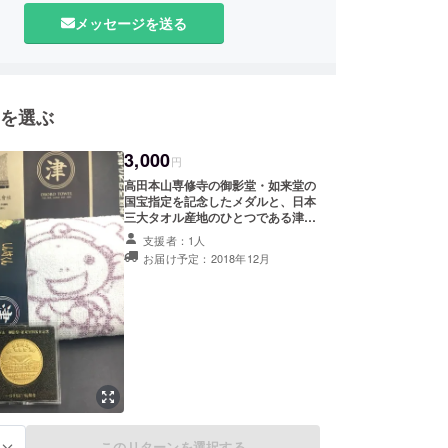
メッセージを送る
を選ぶ
3,000
円
高田本山専修寺の御影堂・如来堂の
国宝指定を記念したメダルと、日本
三大タオル産地のひとつである津の
「おぼろタオル」を使用した、しん
支援者：1人
坊くんおぼろ染めガーゼタオルの
お届け予定：2018年12月
セットです。
このリターンを選択する
る