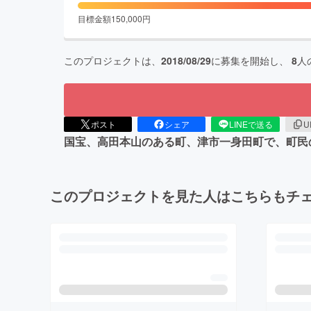
目標金額
150,000
円
このプロジェクトは、
2018/08/29
に募集を開始し、
8
人
ポスト
シェア
LINEで送る
U
国宝、高田本山のある町、津市一身田町で、町民
このプロジェクトを見た人はこちらもチ