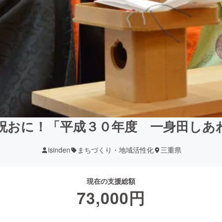
祝おに！「平成３０年度 一身田しあ
isinden
まちづくり・地域活性化
三重県
現在の支援総額
73,000
円