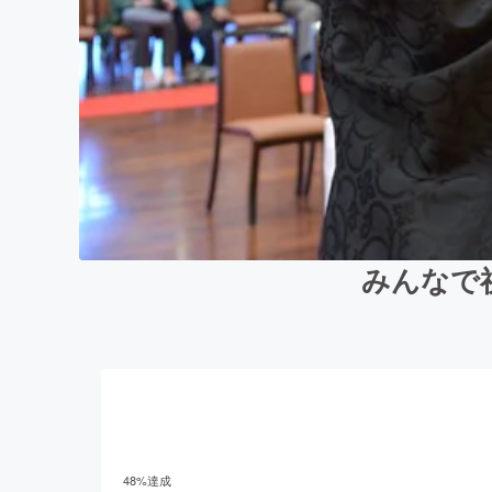
みんなで
48
%達成