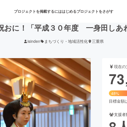
プロジェクトを掲載するには
はじめる
プロジェクトをさがす
祝おに！「平成３０年度 一身田しあ
isinden
まちづくり・地域活性化
三重県
注目のリターン
注目の新着プロジェクト
募集終了が近いプロジェクト
も
現在の
音楽
舞台・パフォーマンス
73
ゲーム・サービス開発
フード・飲食店
48%
書籍・雑誌出版
アニメ・漫画
目標金額は1
支援者
チャレンジ
ビューティー・ヘルスケ
8