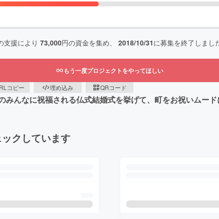
の支援により
73,000
円の資金を集め、
2018/10/31
に募集を終了しまし
もう一度プロジェクトをやってほしい
RLコピー
埋め込み
QRコード
のみんなに祝福される仏式結婚式を挙げて、町をお祝いムード
ェックしています