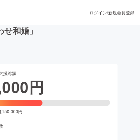
ログイン
/
新規会員登録
わせ和婚」
うすぐ公開されます
支援総額
プロダクト
,000
円
ファッション
スポーツ
50,000円
数
ア
ソーシャルグッド
人