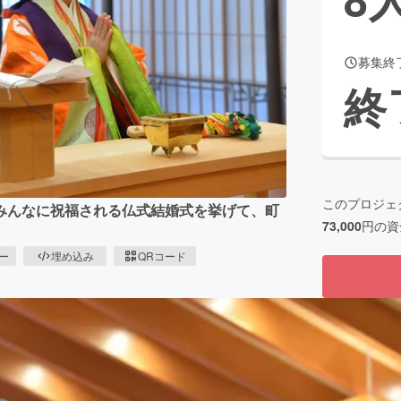
募集終
CAMPFIRE for Social Good
CAMPFIRE Creation
終
CAMPFIREふるさと納税
machi-ya
コミュニティ
このプロジェ
みんなに祝福される仏式結婚式を挙げて、町
73,000
円の資
ピー
埋め込み
QRコード