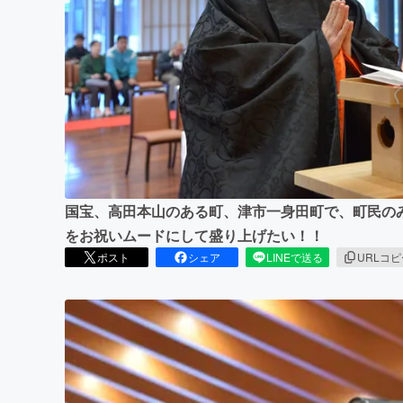
まちづくり・地域活性化
国宝、高田本山のある町、津市一身田町で、町民の
をお祝いムードにして盛り上げたい！！
ポスト
シェア
LINEで送る
URLコ