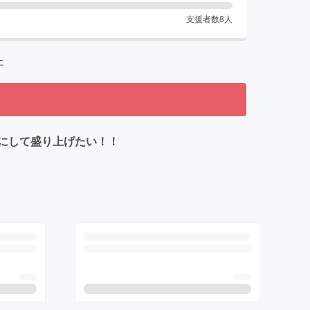
支援者数
8
人
た
にして盛り上げたい！！