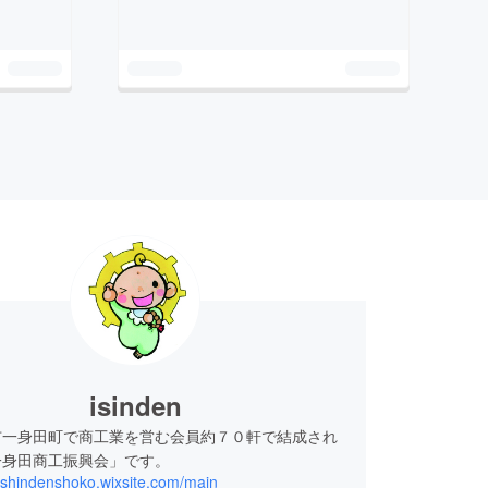
isinden
市一身田町で商工業を営む会員約７０軒で結成され
一身田商工振興会」です。
isshindenshoko.wixsite.com/main