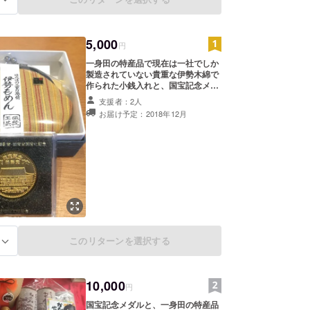
5,000
円
一身田の特産品で現在は一社でしか
製造されていない貴重な伊勢木綿で
作られた小銭入れと、国宝記念メダ
ルのセットです。
支援者：2人
お届け予定：2018年12月
このリターンを選択する
る
10,000
円
国宝記念メダルと、一身田の特産品