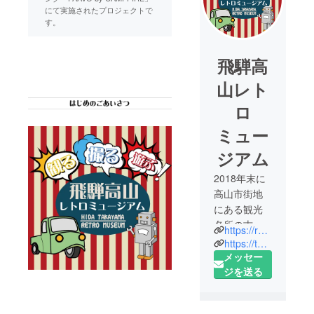
にて実施されたプロジェクトで
す。
飛騨高
山レト
ロ
ミュー
ジアム
2018年末に
高山市街地
にある観光
名所の古い
https://retromuseum.jp/
街並みや中
https://twitter.com/retro_museum
橋から徒歩1
メッセー
分にオープ
ジを送る
ンする飛騨
高山レトロ