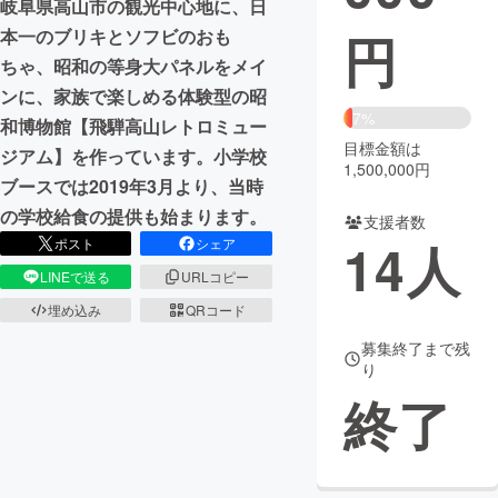
岐阜県高山市の観光中心地に、日
円
本一のブリキとソフビのおも
まちづくり・地域活性化
ちゃ、昭和の等身大パネルをメイ
ンに、家族で楽しめる体験型の昭
CAMPFIRE for Social Good
CAMPFIRE Creation
7%
和博物館【飛騨高山レトロミュー
CAMPFIREふるさと納税
machi-ya
コミュニティ
目標金額は
ジアム】を作っています。小学校
1,500,000円
ブースでは2019年3月より、当時
の学校給食の提供も始まります。
支援者数
14
人
ポスト
シェア
LINEで送る
URLコピー
埋め込み
QRコード
募集終了まで残
り
終了