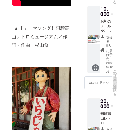
る
体をお
10,
礼とし
てリ
000
円
ターン
お礼の
いたし
メール
ます。※
▲【テーマソング】飛騨高
をご連
カラー
絡させ
はお選
山レトロミュージアム／作
支援
ていた
びでき
者：
詞・作曲 杉山修
だき、
ません
0人
飛騨高
お届
山レト
け予
ロ
定：
ミュー
2018
年12
ジアム
こ
月
無料招
の
リ
待券2枚
タ
ー
と飛騨
ン
詳細を見る
を
高山の
選
択
五平餅
す
る
詰め合
20,
わせ
セット
000
円
をお礼
飛騨高
として
山レト
リター
ロ
ンいた
ミュー
しま
支援