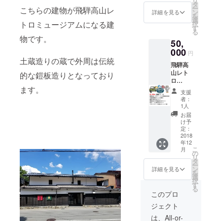
リ
校給食
タ
ー
こちらの建物が飛騨高山レ
の基本
ン
詳細を見る
を
コース
選
トロミュージアムになる建
択
をご利
す
る
用いた
物です。
50,
だけ
る、給
000
円
食無料
土蔵造りの蔵で外周は伝統
飛騨高
チケッ
山レト
トを2名
的な鎧板造りとなっており
ロ
様分、
ミュー
ます。
飛騨牛
支援
ジアム
詰め合
者：
無料招
わせ
1人
待券2枚
セット
お届
と2019
をお礼
け予
年3月よ
として
定：
り開始
2018
リター
年12
予定の
ンいた
こ
月
学校給
しま
の
リ
食の基
す。 招
タ
ー
本コー
待券と
ン
詳細を見る
を
スをご
給食無
選
択
利用い
料チ
す
る
ただけ
ケット
このプロ
る、給
に期限
ジェクト
食無料
はござ
チケッ
いませ
は、All-or-