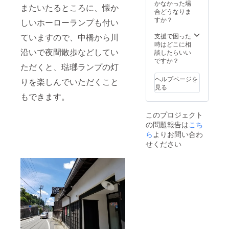
た、ひ
かなかった場
またいたるところに、懐か
だのさ
合どうなりま
るぼぼ
すか？
しいホーローランプも付い
スト
ラップ1
支援で困った
ていますので、中橋から川
体をお
時はどこに相
礼とし
沿いで夜間散歩などしてい
談したらいい
てリ
ですか？
ただくと、琺瑯ランプの灯
ターン
いたし
ヘルプページを
りを楽しんでいただくこと
ます。※
見る
カラー
もできます。
はお選
びでき
このプロジェクト
ませ
の問題報告は
こち
ん。※招
待券と
ら
よりお問い合わ
給食無
せください
料チ
ケット
に期限
はござ
いませ
ん。