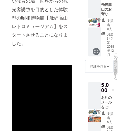
史教育の場、世界からの観
飛騨高
本など貴重
光客誘致を目的とした体験
山のお
な雑誌を手
守り、
型の昭和博物館【飛騨高山
に取って読
ひだの
支援
さるぼ
むこともで
者：
レトロミュージアム】をス
ぼスト
0人
き、今まで
ラップ
タートさせることになりま
お届
をお礼
の昭和館で
け予
として
定：
した。
は体験でき
リター
2018
ない施設と
年12
ンいた
こ
月
しま
してオープ
の
リ
す。 ※
タ
ンいたしま
ー
カラー
ン
詳細を見る
を
す。また
はお選
選
択
びでき
す
2019年3月に
る
ません
は小学校
5,0
ブースで当
00
円
時の学校給
お礼の
食体験も始
メール
をご連
まります。
絡させ
支援
懐かしい揚
ていた
者：
だき、
げパンやソ
5人
飛騨高
お届
フト麺など
山レト
け予