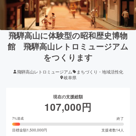
飛騨高山に体験型の昭和歴史博物
館 飛騨高山レトロミュージアム
をつくります
飛騨高山レトロミュージアム
まちづくり・地域活性化
岐阜県
現在の支援総額
107,000
円
終了
7
%達成
目標金額
1,500,000
円
支援者数
14
人