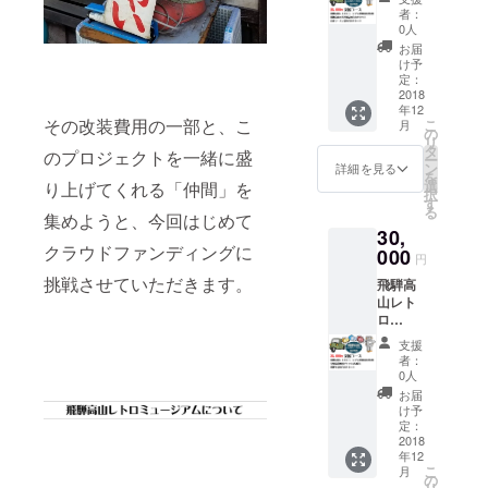
ジアム
す。 招
者：
無料招
待券に
0人
待券2
期限は
お届
枚、飛
ござい
け予
騨高山
ませ
定：
の五平
2018
ん。
年12
餅詰め
その改装費用の一部と、こ
こ
月
合わせ
の
リ
セッ
タ
のプロジェクトを一緒に盛
ー
ト、高
ン
詳細を見る
を
山ラー
選
り上げてくれる「仲間」を
択
メン詰
す
る
め合わ
集めようと、今回はじめて
30,
せセッ
クラウドファンディングに
トをお
000
円
礼とし
挑戦させていただきます。
飛騨高
てリ
山レト
ターン
ロ
いたし
ミュー
ます。
支援
ジアム
招待券
者：
無料招
に期限
0人
待券2
はござ
お届
枚、
いませ
け予
2019年
ん。
定：
3月より
2018
年12
開始予
こ
月
定の学
の