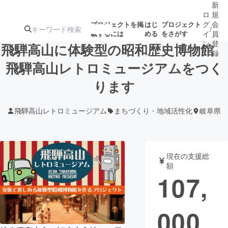
新
ロ
規
グ
会
プロジェクトを掲
はじ
プロジェクト
/
載するには
める
をさがす
イ
員
ン
登
飛騨高山に体験型の昭和歴史博物館
録
飛騨高山レトロミュージアムをつく
ります
人気のプロ
注目のリ
注目の新着プロ
募集終了が近いプ
もうすぐ公開
ジェクト
ターン
ジェクト
ロジェクト
されます
飛騨高山レトロミュージアム
まちづくり・地域活性化
岐阜県
アート・写真
音楽
現在の支援総
テクノロジー・ガジェット
ゲーム・サ
額
107,
映像・映画
書籍・雑誌
000
ビジネス・起業
チャレンジ