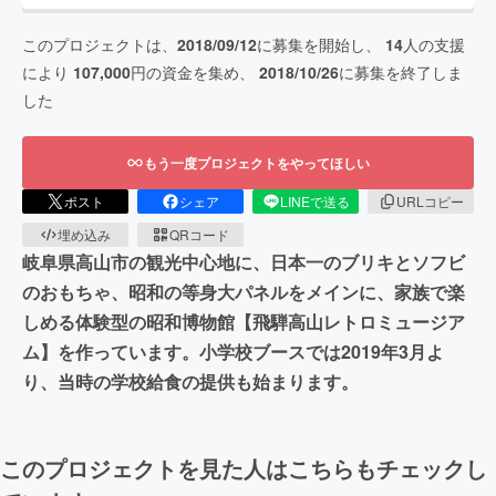
このプロジェクトは、
2018/09/12
に募集を開始し、
14
人の支援
により
107,000
円の資金を集め、
2018/10/26
に募集を終了しま
した
もう一度プロジェクトをやってほしい
ポスト
シェア
LINEで送る
URLコピー
埋め込み
QRコード
岐阜県高山市の観光中心地に、日本一のブリキとソフビ
のおもちゃ、昭和の等身大パネルをメインに、家族で楽
しめる体験型の昭和博物館【飛騨高山レトロミュージア
ム】を作っています。小学校ブースでは2019年3月よ
り、当時の学校給食の提供も始まります。
このプロジェクトを見た人はこちらもチェックし