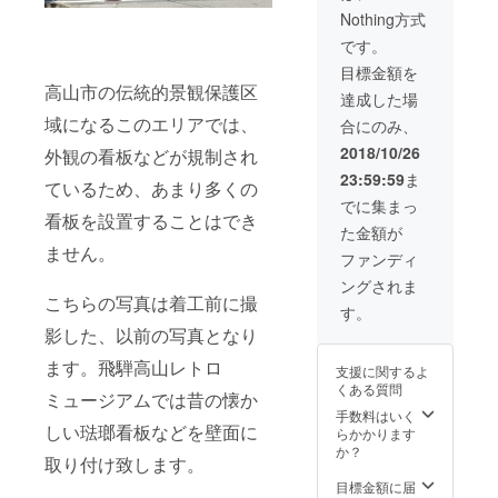
トを2名
ん。
Nothing方式
様分、
飛騨牛
です。
詰め合
目標金額を
わせ
高山市の伝統的景観保護区
セッ
達成した場
ト、飛
域になるこのエリアでは、
合にのみ、
騨高山
の五平
2018/10/26
外観の看板などが規制され
餅詰め
23:59:59
ま
合わせ
ているため、あまり多くの
セッ
でに集まっ
ト、高
看板を設置することはでき
た金額が
山ラー
ません。
メン詰
ファンディ
め合わ
ングされま
せセッ
こちらの写真は着工前に撮
ト、高
す。
山で大
影した、以前の写真となり
人気の
キラキ
ます。飛騨高山レトロ
支援に関するよ
ラかわ
くある質問
いいス
ミュージアムでは昔の懐か
ワロフ
手数料はいく
しい琺瑯看板などを壁面に
スキー
らかかります
クリス
か？
取り付け致します。
タルを
使用し
目標金額に届