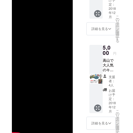
あの頃の給
ロ
定：
ミュー
2018
食を食べて
年12
ジアム
いただけま
こ
月
無料招
の
リ
す。
待券2枚
タ
ー
をお礼
ン
詳細を見る
を
として
選
択
リター
す
る
ンいた
5,0
しま
す。 招
00
円
待券に
高山で
期限は
大人気
ござい
のキラ
ませ
キラか
ん。
支援
わいい
者：
スワロ
4人
フス
お届
キーク
け予
リスタ
定：
ルを使
2018
年12
用し
こ
月
た、ひ
の
リ
だのさ
タ
ー
るぼぼ
ン
詳細を見る
を
スト
選
択
ラップ1
す