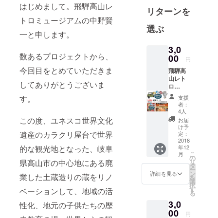
ミュージア
はじめまして。飛騨高山レ
リターンを
ム。全国屈
トロミュージアムの中野賢
指の価値の
選ぶ
一と申します。
ある昭和の
品々が展示
3,0
数あるプロジェクトから、
され、館内
00
円
各ブースで
今回目をとめていただきま
飛騨高
はさまざま
山レト
してありがとうございま
ロ
な体験もで
ミュー
す。
支援
きます。リ
ジアム
者：
アルに再現
無料招
4人
待券1枚
この度、ユネスコ世界文化
された昭和
お届
をお礼
け予
の街並みを
として
遺産のカラクリ屋台で世界
定：
リター
2018
歩いて体験
年12
的な観光地となった、岐阜
ンいた
できる昭和
こ
月
しま
の
リ
県高山市の中心地にある廃
歴史博物
す。 招
タ
ー
待券に
館。昭和20
ン
詳細を見る
業した土蔵造りの蔵をリノ
を
期限は
選
年代から50
択
ござい
す
ベーションして、地域の活
る
年代にかけ
ませ
3,0
ん。
性化、地元の子供たちの歴
ての、アニ
00
円
メ雑誌単行