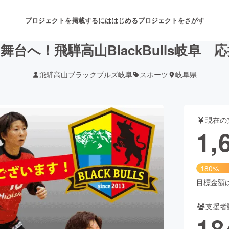
プロジェクトを掲載するには
はじめる
プロジェクトをさがす
台へ！飛騨高山BlackBulls岐阜
飛騨高山ブラックブルズ岐阜
スポーツ
岐阜県
注目のリターン
注目の新着プロジェクト
募集終了が近いプロジェクト
も
現在の
音楽
舞台・パフォーマンス
1,
ゲーム・サービス開発
フード・飲食店
180%
書籍・雑誌出版
アニメ・漫画
目標金額は9
支援者
チャレンジ
ビューティー・ヘルスケ
18