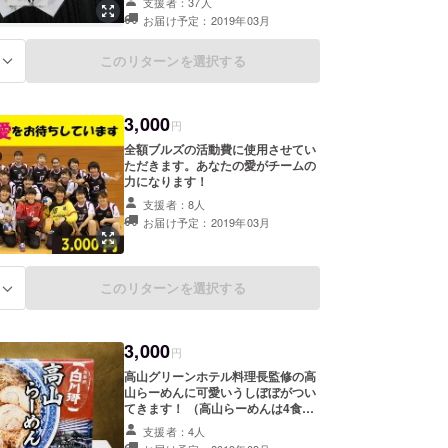
支援者：37人
お届け予定：2019年03月
このリターンを選択する
る
3,000
円
全額ブルズの活動費に使用させてい
ただきます。あなたの愛がチームの
力になります！
支援者：8人
お届け予定：2019年03月
このリターンを選択する
る
3,000
円
高山グリーンホテル料理長監修の高
山らーめんに可愛いうしぼぼがつい
てきます！ （高山らーめんは4食入
り、しょうゆ味）
支援者：4人