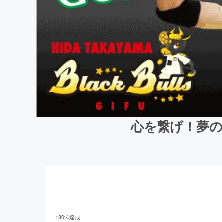
心を繋げ！夢の舞
180
%達成