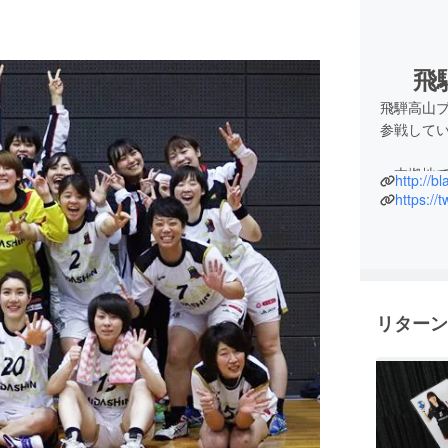
飛
飛騨高山
参戦して
本拠地で
http://bl
ています
https://
ルを通じ
ます。
選手全員
楽しんで
リターン
創部6年目
スローガ
れる人の
ハンドボ
て岐阜か