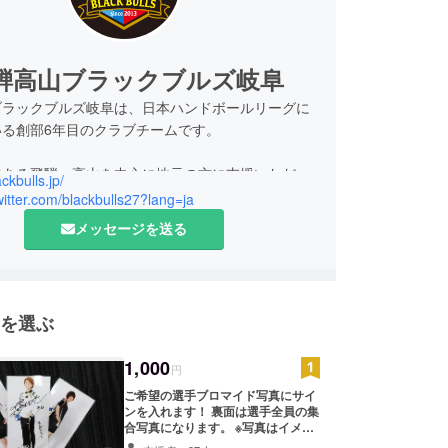
騨高山ブラックブルズ岐阜
ブラックブルズ岐阜は、日本ハンドボールリーグに
いる創部6年目のクラブチームです。
ある飛騨・高山を中心に地元の方に支援いただい
ackbulls.jp/
。国体を一過性のものにすることなく、ハンドボー
twitter.com/blackbulls27?lang=ja
て飛騨・高山地方、そして岐阜県の活性化を目指し
メッセージを送る
が一つになれるチーム力、ひとつひとつのプレーを
戦う姿が魅力です。
を選ぶ
、悲願のプレーオフ進出を目標に、『Connect』の
ンのもと、歴史を未来へ・仲間と意志を・支えてく
1,000
心を繋いでいきます。
円
ールを通して、スポーツの魅力を飛騨・高山、そし
ご希望の選手ブロマイド写真にサイ
ンを入れます！ 裏面は選手全員の集
ら発信します！
合写真になります。 ※写真はイメー
ジです。