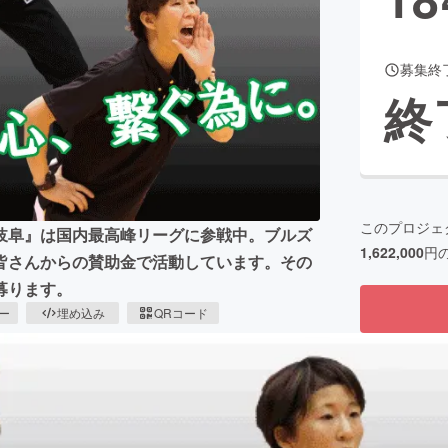
募集終
CAMPFIRE for Social Good
CAMPFIRE Creation
終
CAMPFIREふるさと納税
machi-ya
コミュニティ
このプロジェ
岐阜』は国内最高峰リーグに参戦中。ブルズ
1,622,000
円
皆さんからの賛助金で活動しています。その
募ります。
ピー
埋め込み
QRコード