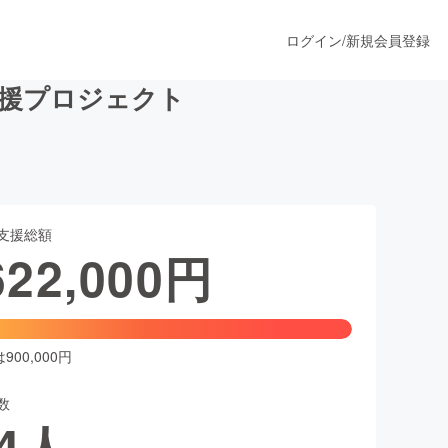
ログイン
/
新規会員登録
 応援プロジェクト
うすぐ公開されます
支援総額
プロダクト
622,000
円
ファッション
スポーツ
00,000円
数
ア
ソーシャルグッド
4
人