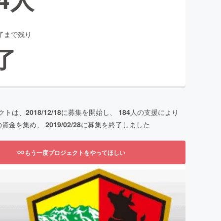
了まで残り
了
クトは、
2018/12/18
に募集を開始し、
184
人の支援により
の資金を集め、
2019/02/28
に募集を終了しました
もう一度プロジェクトをやってほしい