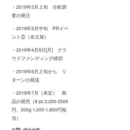
・
2019
年
3
月上旬 分析調
査の発注
・
2019
年
3
月中旬
PR
イベ
ント②（名古屋）
・
2019
年
4
月
8
日
[月
]
クラ
ウドファンディング締切
・
2019
年
6
月上旬から リ
ターンの発送
・
2019
年
7
月（未定） 商
品の発売（
8 pc 2,000-2500
円、
200g 1,500-1,800
円相
当）
お問い合わせ先