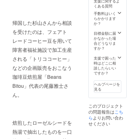
支援に関するよ
れ喫茶店育
コルポによる、
くある質問
フィナンシェは
ち。９年前
手数料はいく
なんとグルテン
に家業の喫
らかかります
フリーです。
帰国した杉山さんから相談
か？
ジャムをつけて
茶ポピーを
食べてみてくだ
継ぎさらに
を受けたのは、フェアト
目標金額に届
さい。 開封後は
専門性を高
かなかった場
できるだけ早め
レードコーヒー豆を用いて
合どうなりま
にご利用くださ
めるために
すか？
い。お申し込み
障害者福祉施設で加工生産
株式会社
時に、カップの
支援で困った
される「トリココーヒー」
BEANS
カラーをホワイ
時はどこに相
ト・グレーから
BITOUを設
などの企画販売をおこなう
談したらいい
お選びくださ
立、喫茶神
ですか？
い。キャンドル
珈琲豆焙煎屋「Beans
Kinariによる
戸館をオー
ローゼルをイ
ヘルプページを
Bitou」代表の尾藤雅士さ
プン。名古
メージした特製
見る
屋市内、東
キャンドル
ん。
（5x5x5 cm）
京、広島な
です。
このプロジェクト
どなど全国
の問題報告は
こち
約５０店に
ら
よりお問い合わ
焙煎豆を卸
焙煎したローゼルシードを
せください
している。
熱湯で抽出したものを一口
産地として