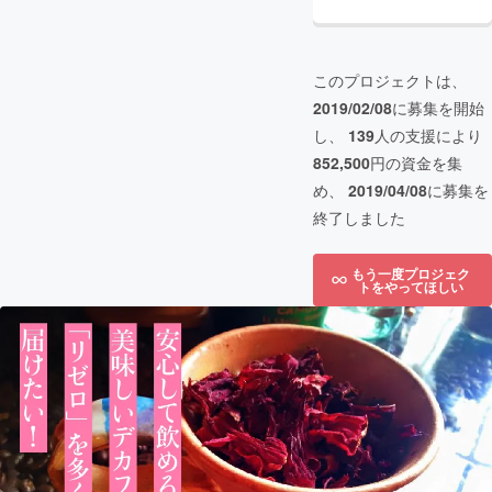
このプロジェクトは、
2019/02/08
に募集を開始
し、
139
人の支援により
852,500
円の資金を集
め、
2019/04/08
に募集を
終了しました
もう一度プロジェク
トをやってほしい