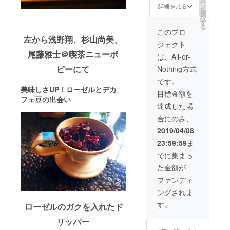
ー
ン
（ホワイト・グ
詳細を見る
てできたコー
さい。 キャンド
を
農家を目指
選
レー）、野田琺
ヒーです。開封
ル Kinariによる
択
していま
す
瑯 ポーチカ ミル
後はできるだけ
ローゼルをイ
る
クパン 12cm ホ
このプロ
早めにご利用く
す。そし
メージした特製
左から浅野翔、杉山尚美、
ワイトを同封し
ださい。お申し
キャンドル
ジェクト
て、エンド
ます。 ベジタリ
込み時に、カッ
（5x5x5 cm）
尾藤雅士＠喫茶ニューポ
ユーザーで
菜が育てたロー
は、All-or-
プのカラーをホ
です。
ゼルをたっぷり
ワイト・グレー
もある女性
ピーにて
Nothing方式
とつかったジャ
からお選びくだ
からみた農
ムは、酸味と甘
です。
さい。キャンド
味のバランスが
美味しさ
UP
！ローゼルとデカ
産物をつ
ル Kinariによる
目標金額を
良いです。ロー
ローゼルをイ
フェ豆の出会い
くっていき
ゼルジャムと柑
達成した場
メージした特製
たいです。
橘系をミックス
キャンドル
合にのみ、
したジャムの2瓶
（5x5x5 cm）
https://www.f
を同封します。
2019/04/08
です。
acebook.co
Beans Bitouが
23:59:59
ま
m/vegetarina
手がけるトリコ
コーヒーは、
でに集まっ
/
フェアトレード
た金額が
──
で仕入れた珈琲
豆を焙煎し、福
ファンディ
尾藤雅士
祉施設で丁寧に
びとうまさ
ングされま
不純物をハンド
し
ピックしてでき
す。
ローゼルのガクを入れたド
たコーヒーで
─
す。やさしいス
リッパー
喫茶店生ま
イーツ・カフェ