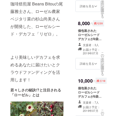
スイーツ・
タ
ホワイトを同封
ご利用くださ
珈琲焙煎屋 Beans Bitouの尾
ー
カフェ コル
ン
します。 開封後
詳細を見る
い。
を
選
はできるだけ早
藤雅士さん、ローゼル農家
ポ」では、
択
す
めにご利用くだ
る
障害のある
ベジタリ菜の杉山尚美さん
さい。
8,000
ひとの働き
円
残り20
が開発した、ローゼルシー
方のリサー
個包装された
ド・デカフェ「リゼロ」。
チから、カ
ローゼルシード
デカフェが8袋を
フェのブラ
2セットお送りい
支援者：3人
ンディング
たします。 1616
お届け予定：
〈ロゴ、広
/ Arita Japanの
こ
2019年07月
の
ハンドル付き
より美味しいデカフェを求
報物など〉
リ
タ
コーヒーカップ
ー
をおこなっ
ン
（ホワイト・グ
詳細を見る
めるあなたに届けたいとク
を
選
レー）を同封し
た。
択
ラウドファンディングを活
す
ます。 開封後は
る
http://kakeru
できるだけ早め
用します！
asano.com
10,000
にご利用くださ
円
残り10
い。お申し込み
──
個包装された
時に、カップの
若々しさの秘訣
!?
と注目される
杉山尚美
ローゼルシード
カラーをホワイ
「ローゼル」とは
デカフェが8袋を
すぎやまな
ト・グレーから
2セットお送りい
お選びくださ
おみ
支援者：7人
たします。 1616
い。 キャンドル
お届け予定：
─
/ Arita Japanの
Kinariによる
こ
2019年07月
の
ハンドル付き
ローゼルをイ
農業全般を
リ