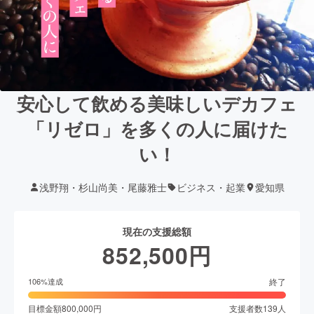
安心して飲める美味しいデカフェ
「リゼロ」を多くの人に届けた
い！
浅野翔・杉山尚美・尾藤雅士
ビジネス・起業
愛知県
現在の支援総額
852,500
円
終了
106
%達成
目標金額
800,000
円
支援者数
139
人