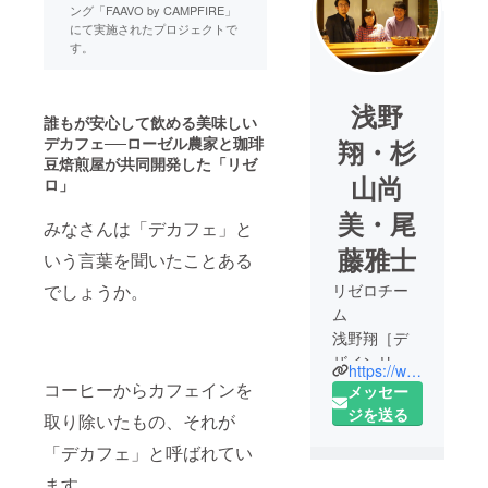
ング「FAAVO by CAMPFIRE」
にて実施されたプロジェクトで
す。
浅野
誰もが安心して飲める美味しい
デカフェ
──
ローゼル農家と珈琲
翔・杉
豆焙煎屋が共同開発した「リゼ
山尚
ロ」
美・尾
みなさんは「デカフェ」と
藤雅士
いう言葉を聞いたことある
でしょうか。
リゼロチー
ム
浅野翔［デ
ザインリ
https://www.facebook.com/%E5%96%AB%E8%8C%B6%E3%83%8B%E3%83%A5%E3%83%BC%E3%83%9D%E3%83%94%E3%83%BC-377954889413242/
サー
コーヒーからカフェインを
メッセー
チャー］、
ジを送る
取り除いたもの、それが
杉山尚美
「デカフェ」と呼ばれてい
［ベジタリ
菜代表］、
ます。