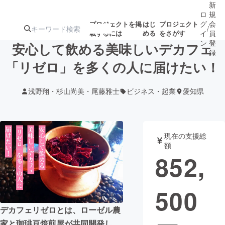
新
ロ
規
グ
会
プロジェクトを掲
はじ
プロジェクト
/
載するには
める
をさがす
イ
員
ン
登
安心して飲める美味しいデカフェ
録
「リゼロ」を多くの人に届けたい！
人気のプロ
注目のリ
注目の新着プロ
募集終了が近いプ
もうすぐ公開
浅野翔・杉山尚美・尾藤雅士
ビジネス・起業
愛知県
ジェクト
ターン
ジェクト
ロジェクト
されます
アート・写真
音楽
現在の支援総
額
852,
テクノロジー・ガジェット
ゲーム・サ
500
映像・映画
書籍・雑誌
デカフェリゼロとは、ローゼル農
ビジネス・起業
チャレンジ
家と珈琲豆焙煎屋が共同開発し