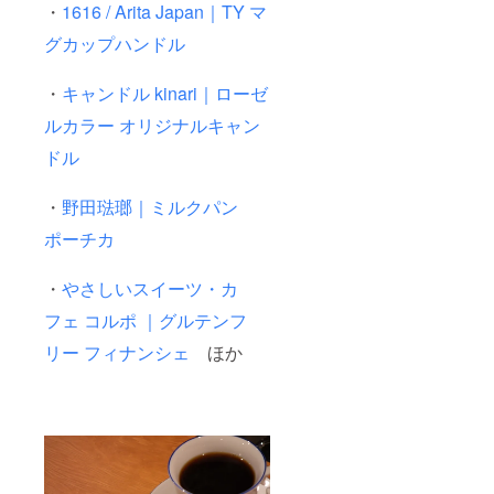
・
1616 / Arita Japan
｜
TY
マ
グカップハンドル
・
キャンドル
kinari
｜ローゼ
ルカラー
オリジナルキャン
ドル
・
野田琺瑯｜ミルクパン
ポーチカ
・
やさしいスイーツ・カ
フェ
コルポ
｜グルテンフ
リー
フィナンシェ
ほか