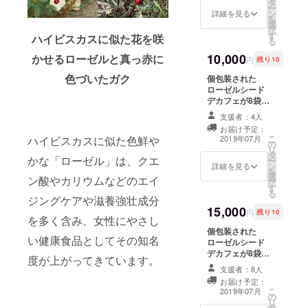
タ
コーヒーカップ
メージした特製
ー
15年ほど経
ン
（ホワイト・グ
詳細を見る
キャンドル
を
選
験。その
レー）、野田琺
（5x5x5 cm）
択
す
瑯 ポーチカ ミル
です。
ハイビスカスに似た花を咲
後、福祉の
る
クパン 12cm ホ
世界に入り3
10,000
かせるローゼルと真っ赤に
ワイトを同封し
円
残り10
ます。 開封後は
年間、福祉
色づいたガク
個包装された
できるだけ早め
分野におけ
ローゼルシード
にご利用くださ
る農業の必
デカフェが8袋は
い。お申し込み
いっています。
時に、カップの
要性を感じ
支援者：4人
ベジタリ菜が育
カラーをホワイ
お届け予定：
アグリジョ
てたローゼルを
ト・グレーから
こ
2019年07月
ハイビスカスに似た色鮮や
の
たっぷりとつ
ブコーチと
お選びくださ
リ
タ
かったジャム
い。 キャンドル
かな「ローゼル」は、クエ
ー
いう資格を
ン
は、酸味と甘味
詳細を見る
Kinariによる
を
取ること
選
のバランスが良
ローゼルをイ
ン酸やカリウムなどのエイ
択
す
いです。Beans
メージしたキャ
に。そし
る
ジングケアや滋養強壮成分
Bitouが手がける
ンドル（5x5x5
て、農業分
15,000
トリココーヒー
cm）です。
円
残り10
を多く含み、女性にやさし
野と福祉分
は、フェアト
個包装された
レードで仕入れ
野での連携
い健康食品としてその知名
ローゼルシード
た珈琲豆を焙煎
の可能性を
デカフェが8袋入
し、福祉施設で
度が上がってきています。
を4セットお送り
丁寧に不純物を
信じ、自ら
支援者：8人
いたします。
ハンドピックし
農業をする
お届け予定：
1616 / Arita
てできたコー
こ
2019年07月
の
ことでそこ
Japanのハンド
ヒーです。やさ
リ
タ
ル付きコーヒー