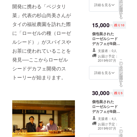
しいスイーツ・
に工賃を発
ー
ン
カップ（ホワイ
詳細を見る
カフェ コルポに
開発に携わる「ベジタリ
を
生させたり
選
ト・グレー）、
よる、フィナン
択
す
菜」代表の杉山尚美さんが
野田琺瑯 ポーチ
仕事の切り
シェはなんとグ
る
カ ミルクパン
ルテンフリーで
出しをした
タイの福祉農園を訪れた際
15,000
12cm ホワイト
す。ジャムをつ
円
残り10
りして提案
を同封します。
けて食べてみて
に「ローゼルの種（ローゼ
個包装された
ベジタリ菜が育
ください。 開封
をしたりす
ローゼルシード
てたローゼルを
後はできるだけ
ルシード）」がスパイスや
る分業制を
デカフェが8袋が
たっぷりとつ
早めにご利用く
4セットはいって
とる農家に
かったジャム
ださい。お申し
お茶に使われていることを
支援者：0人
います。 1616 /
は、酸味と甘味
込み時に、カッ
なろうとひ
お届け予定：
Arita Japanのハ
のバランスが良
発見──ここからローゼル
プのカラーをホ
こ
2019年07月
とりで就農
の
ンドル付きコー
いです。やさし
ワイト・グレー
リ
タ
シードデカフェ開発のス
ヒーカップ（ホ
いスイーツ・カ
しました。
からお選びくだ
ー
ン
ワイト・グ
詳細を見る
フェ コルポによ
さい。 キャンド
を
障害者の方
トーリーが始まります。
選
レー）、野田琺
る、フィナン
ル Kinariによる
択
す
たちや社会
瑯 ポーチカ ミル
シェはなんとグ
ローゼルをイ
る
クパン 12cm ホ
ルテンフリーで
メージした特製
的弱者と呼
30,000
ワイトを同封し
す。ジャムをつ
キャンドル
円
残り5
ばれる方た
ます。 Beans
けて食べてみて
（5x5x5 cm）
個包装された
Bitouが手がける
ちへの就労
ください。 開封
です。
ローゼルシード
トリココーヒー
後はできるだけ
の場の提供
デカフェが8袋が
は、フェアト
早めにご利用く
や、リハビ
10セットはいっ
レードで仕入れ
ださい。お申し
支援者：4人
ています。 1616
た珈琲豆を焙煎
込み時に、カッ
リやリクリ
お届け予定：
/ Arita Japanの
し、福祉施設で
プのカラーをホ
こ
2019年07月
エーション
の
ハンドル付き
丁寧に不純物を
ワイト・グレー
リ
タ
コーヒーカップ
の場になる
ハンドピックし
からお選びくだ