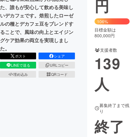
円
た、誰もが安心して飲める美味し
まちづくり・地域活性化
いデカフェです。焙煎したローゼ
106%
ルの種とデカフェ豆をブレンドす
目標金額は
CAMPFIRE for Social Good
CAMPFIRE Creation
ることで、風味の向上とエイジン
800,000円
CAMPFIREふるさと納税
machi-ya
コミュニティ
グケア効果の両立を実現しまし
た。
支援者数
139
ポスト
シェア
LINEで送る
URLコピー
埋め込み
QRコード
人
募集終了まで残
り
終了