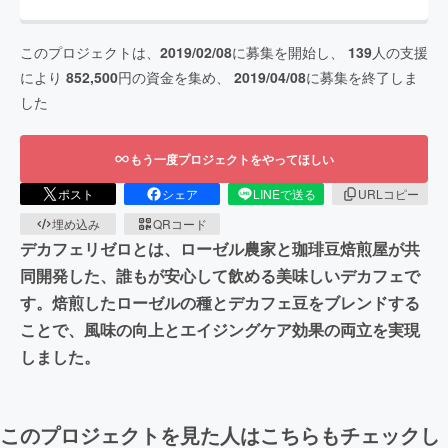
このプロジェクトは、
2019/02/08
に募集を開始し、
139
人の支援
により
852,500
円の資金を集め、
2019/04/08
に募集を終了しま
した
もう一度プロジェクトをやってほしい
ポスト
シェア
LINEで送る
URLコピー
埋め込み
QRコード
デカフェリゼロとは、ローゼル農家と珈琲豆焙煎屋が共
同開発した、誰もが安心して飲める美味しいデカフェで
す。焙煎したローゼルの種とデカフェ豆をブレンドする
ことで、風味の向上とエイジングケア効果の両立を実現
しました。
このプロジェクトを見た人はこちらもチェックし