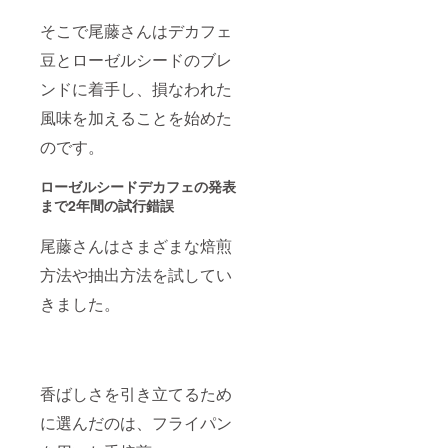
コーヒーよ
そこで尾藤さんはデカフェ
りも相撲を
豆とローゼルシードのブレ
熱く語る。
http://b-
ンドに着手し、損なわれた
bitou.com/
風味を加えることを始めた
のです。
ローゼルシードデカフェの発表
まで
2
年間の試行錯誤
尾藤さんはさまざまな焙煎
方法や抽出方法を試してい
きました。
香ばしさを引き立てるため
に選んだのは、フライパン