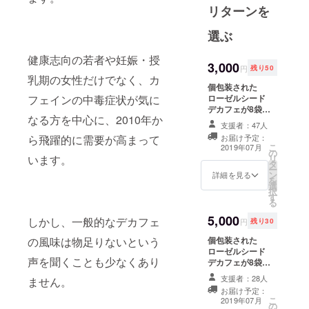
リターンを
尾藤雅士
［Beans
選ぶ
Bitou］
──
健康志向の若者や妊娠・授
3,000
円
残り50
浅野翔 あ
乳期の女性だけでなく、カ
さのかける
個包装された
ローゼルシード
フェインの中毒症状が気に
─
デカフェが8袋入
1987年、兵
なる方を中心に、2010年か
を2セットお送り
支援者：47人
いたします。開
庫県生まれ
お届け予定：
ら飛躍的に需要が高まって
封後はなるべく
こ
名古屋市育
2019年07月
の
早めにご利用く
リ
います。
ち。2014年
タ
ださい。
ー
ン
詳細を見る
京都工芸繊
を
選
択
維大学大学
す
る
院デザイン
5,000
しかし、一般的なデカフェ
円
残り30
経営工学専
攻修了。同
個包装された
の風味は物足りないという
ローゼルシード
年から、名
声を聞くことも少なくあり
デカフェが8袋を
古屋を拠点
2セットお送りい
支援者：28人
ません。
にデザイン
たします。 ベジ
お届け予定：
タリ菜が育てた
リサー
こ
2019年07月
の
ローゼルをたっ