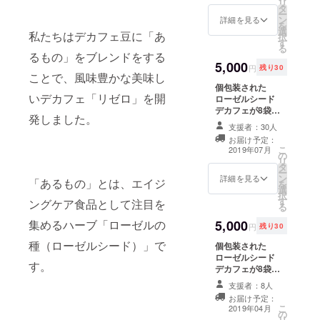
リ
チャーとし
タ
ぷりとつかった
ー
ン
ジャムは、酸味
詳細を見る
て活動を始
を
選
と甘味のバラン
私たちはデカフェ豆に「あ
択
める。
す
スが良いです。
る
「デザイン
Beans Bitouが
るもの」をブレンドをする
5,000
手がけるトリコ
リサーチに
円
残り30
ことで、風味豊かな美味し
コーヒーは、
よる社会包
個包装された
フェアトレード
いデカフェ「リゼロ」を開
ローゼルシード
摂の実現」
で仕入れた珈琲
デカフェが8袋を
豆を焙煎し、福
を理念に掲
発しました。
2セットお送りい
祉施設で丁寧に
支援者：30人
げ、調査設
たします。 ベジ
不純物をハンド
お届け予定：
タリ菜が育てた
ピックしてでき
計、ブラン
こ
2019年07月
の
ローゼルをたっ
たコーヒーで
リ
ド・商品開
タ
ぷりとつかった
す。 開封後はで
ー
ン
発、経営戦
ジャムは、酸味
詳細を見る
きるだけ早めに
「あるもの」とは、エイジ
を
選
と甘味のバラン
ご利用くださ
略の立案ま
択
す
スが良いです。
ングケア食品として注目を
い。
る
で、幅広い
やさしいスイー
5,000
集めるハーブ「ローゼルの
ツ・カフェ コル
ジャンルで
円
残り30
ポによる、フィ
一貫したデ
種（ローゼルシード）」で
個包装された
ナンシェはなん
ザイン活動
ローゼルシード
とグルテンフ
す。
デカフェが8袋を
リーです。ジャ
を行ってい
2セットお送りい
ムをつけて食べ
支援者：8人
る。
たします。 野田
てみてくださ
お届け予定：
琺瑯 ポーチカ ミ
「やさしい
い。 開封後はで
こ
2019年04月
の
ルクパン 12cm
きるだけ早めに
リ