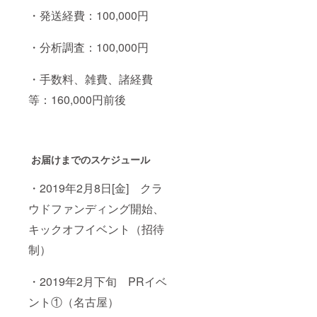
・発送経費：
100,000
円
・分析調査：10
0,000
円
・手数料、雑費、諸経費
等：160,000円前後
お届けまでのスケジュール
・
2019
年
2
月
8
日
[
金
]
クラ
ウドファンディング開始、
キックオフイベント（招待
制）
・
2019
年
2
月下旬
PR
イベ
ント①（名古屋）