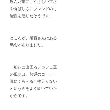
飲んだ際に、やさしい甘さ
注目度の低
いミャン
や香ばしさにブレンドの可
マーの少数
能性を感じたそうです。
民族との
コーヒー作
り、障がい
者施設と
ところが、尾藤さんはある
フェアト
レードを掛
懸念がありました。
け合わせた
トリココー
ヒーなど
コーヒーの
一般的に出回るデカフェ豆
未だ見ぬ可
の風味は、普通のコーヒー
能性を形に
豆にくらべると物足りない
している。
幼少期から
という声をよく聞いていた
相撲をテレ
からです。
ビ観戦して
相撲ファン
歴30年。