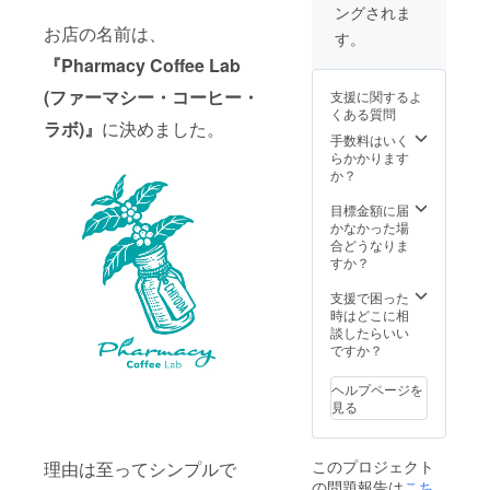
ングされま
オープ
い。 ※
降は返
す。）
お店の名前は、
二ング3
ご希望
金など
万が
す。
日目の
ない場
の対応
一、閉
『
Pharmacy Coffee Lab
最終
合は、
はなし
店や移
日！新
こちら
とさせ
転が
(ファーマシー・コーヒー・
支援に関するよ
たな始
で決め
ていた
あった
くある質問
まりを
させて
だきま
際の対
ラボ)』
に決めました。
予感さ
いただ
す。
応と致
手数料はいく
せるイ
きま
しまし
らかかります
ベント
す。 ※
ては、
か？
に是非
ご希望
２０２
足をお
される
１年１
目標金額に届
運びく
期間
２月末
かなかった場
ださ
が、他
以前ま
合どうなりま
い！ 7
の方と
でに使
すか？
月28日
重なっ
えなく
（日）
てし
なった
支援で困った
、15時
まった
ら、１
時はどこに相
スター
場合、
０％返
談したらいい
ト！
先着順
金、以
ですか？
とさせ
降は返
ていた
金など
ヘルプページを
だきま
の対応
見る
すの
はなし
で、ご
とさせ
了承く
ていた
このプロジェクト
理由は至ってシンプルで
ださ
だきま
の問題報告は
こち
い。先
す。