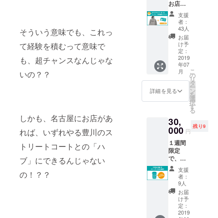
お店に
ラウド
前も決
Pharma
コー
ファン
めちゃ
cy
支援
ヒーを
ディン
おう！
Coffee
者：
飲みに
グにご
＠
43人
Labの上
そういう意味でも、これっ
来られ
協力い
Pharma
の階、
お届
た時に
ただい
cy
け予
て経験を積むって意味で
（株）
お渡し
た方限
定：
Coffee
TDXの
しま
2019
定のも
も、超チャンスなんじゃな
Labの上
新しい
年07
す。 今
のとな
の階、
オフィ
こ
月
いの？？
後も
りま
の
（株）
スにて
リ
グッズ
す。 ヘ
タ
TDXの
２０１
ー
として
ビー
ン
新しい
詳細を見る
９年７
を
パー
ウェイ
選
オフィ
月２９
択
カーの
トの
す
スにて
日
る
展開は
しっか
７月１
（月）
しかも、名古屋にお店があ
30,
してい
りした
日
１９時~
残り9
きます
000
生地な
（月）
２０時
れば、いずれやる豊川のス
円
が、今
ので、
１９
３０
１週間
回は、
長くご
トリートコートとの「ハ
時ス
分。
限定
このク
愛用い
ター
で、提
ラウド
ブ」にできるんじゃない
ただけ
ト。
供する
ファン
ます。
支援
の！？？
持ち帰
ディン
色は、
者：
り用
グにご
白色で
9人
カップ
協力い
す。 ご
お届
のス
ただい
希望の
け予
リーブ
た方限
定：
サイズ
にあな
2019
定のも
をお選