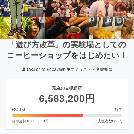
「遊び方改革」の実験場としての
コーヒーショップをはじめたい！
Takuichiro Kobayashi
コミュニティ
愛知県
現在の支援総額
6,583,200
円
終了
65
%達成
目標金額
10,000,000
円
支援者数
885
人