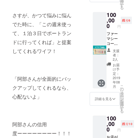
選
択
ねてか
そして
す
る
ら親交
40歳を
100
がある
迎える
さすが、かつて悩みに悩ん
二人だ
,00
二人の
残り6
でた時に、「この週末使っ
からこ
人生観
0
円
そ話せ
とは。
て、１泊３日でポートラン
ること
ファー
MASH
があ
マシー
のミニ
ドに行ってくれば」と提案
る。 普
コー
ライブ
段ラジ
ヒーラ
も予定
してくれるワイフ！
支援
オやメ
ボの
してい
者：
ディア
テーマ
ます。
2人
では決
は「遊
Pharma
お届
して聴
び方改
cy
け予
くこと
革」！
Coffee
定：
の出来
店内5坪
2019
「阿部さんが全面的にバッ
Labの上
年08
ない血
と小さ
の階、
こ
月
クアップしてくれるなら、
の通っ
なお店
（株）
の
リ
た会
ではあ
TDXの
タ
心配ないよ」
ー
話、そ
ります
ニュー
ン
詳細を見る
を
して言
が、お
オフィ
選
択
葉の
好きな
スに
す
る
キャッ
期間
て！ ６
100
チボー
中、あ
月２3日
ル。 直
なた色
,00
（日）
阿部さんの信用
残り10
前まで
に染め
、１８
0
円
オレゴ
ていた
度ーーーーーーーー！！！
時ス
ン州
だき、
お店が
ター