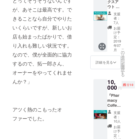
とってそうそうないんです
クスア
月２５
ズをお
インは
ウェッ
ウト ～
日、お
選びい
検討中
が、あそこは最高です。で
トの受
押し出
店の
ただ
のもの
け取り
支援
し～』
オープ
き、備
きることなら自分でやりた
で
者：
もオー
バス
ン前日
考欄に
7人
す。）
プン
ケット
いくらいですが、新しいお
の夜に
ご記入
コー
お届
後、２
ボール
撮影す
くださ
け予
ヒー無
０１９
店も始まったばかりで、借
元日本
るので
定：
い。
料チ
年末ま
代表セ
2019
すが、
S M
ケット
でとさ
り入れも難しい状況です。
年07
ン
その撮
L XL
の使用
せてい
こ
月
ター、
影現場
の
クラウ
期限は
ただき
なので、僕が全面的に協力
リ
関口聡
を美味
タ
ドファ
２０１
ます。
ー
史氏を
しい
ン
ウン
詳細を見る
するので、拓一郎さん、
９年末
送付ご
を
お迎え
コー
選
ディン
までと
希望の
択
しての
ヒーを
オーナーをやってくれませ
す
グ限定
させて
場合、
る
スペ
飲みな
「1st
いただ
備考欄
10,
んか？」
シャル
がら体
edition
きま
にお書
残り10
対談！
000
験し
」のプ
す。 ス
円
きくだ
今、日
ちゃい
リント
ウェッ
さい。
『Phar
本で盛
ません
が入り
トの受
macy
り上が
か！？
ます。
け取り
Coffee
りを見
プロカ
（※デザ
もオー
アツく熱のこもったオ
Lab』オ
せるバ
メラマ
インは
プン
支援
リジナ
スケッ
ンはど
検討中
者：
後、２
ファーでした。
ルのT
トボー
のよう
10人
のもの
０１９
シャツ
ル！改
に撮影
で
お届
年末ま
を、一
めて９
を進め
け予
す。）
でとさ
緒に刷
０年代
定：
るの
コー
せてい