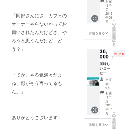
保管さ
手に入
日 ⑦９
お届
させて
くださ
Days」
せてい
らないT
け予
月〜９
いただ
い。
！ かね
ただき
定：
シャツ
月１５
きま
てから
2019
ます。
や
「阿部さんにさ、カフェの
日 ⑧９
す。
年06
親交が
どうぞ
キャッ
月１６
パー
こ
月
ある二
オーナーやらないかってお
特別な
の
プなど
日〜９
カーの
リ
人だか
ひと時
タ
のアパ
月２２
受け取
ー
願いされたんだけどさ、や
らこそ
を。
ン
レル、
詳細を見る
日 ⑨９
りも
を
話せる
選
ステッ
月２３
オープ
択
ろうと思うんだけど、ど
ことが
す
カー、
日〜９
ン後、
る
ある。
マグ
月２９
２０１
う？」
30,
普段ラ
カップ
日 注：
９年末
残り10
ジオや
000
などの
どの期
円
までと
メディ
雑貨類
間で言
させて
美味し
アでは
を予定
葉を入
いただ
いコー
決して
してお
れるか
きま
ヒーを
聴くこ
「てか、やる気満々だよ
りま
はこち
す。 送
飲みな
との出
す。
らで判
支援
付ご希
がら、
ね、顔がそう言ってるも
来ない
者：
断させ
望の場
コバタ
血の
9人
ていた
合、備
ん。」
クと
通った
お届
だきま
考欄に
MASH
会話、
け予
す。
お書き
の対談
そして
定：
くださ
企画
2019
言葉の
い。
年07
「Beau
キャッ
こ
月
tiful
チボー
の
ありがとうございます！
リ
Days」
ル。 映
タ
ー
第２
画から
ン
詳細を見る
を
弾！ か
音楽、