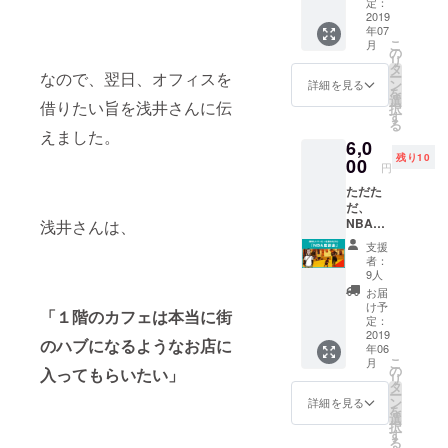
しま
定のも
定：
ウド
ン後、
す。 今
2019
のとな
ファン
２０１
年07
後も
りま
ディン
９年末
こ
月
グッズ
す。 色
の
グにご
までと
リ
としてT
は白色
タ
協力い
させて
ー
なので、翌日、オフィスを
シャツ
です。
ン
ただい
詳細を見る
いただ
を
の展開
ご希望
選
た方限
きま
借りたい旨を浅井さんに伝
択
はして
のサイ
す
定のも
す。 送
る
いきま
ズをお
のとな
えました。
付ご希
6,0
すが、
選びい
りま
望の場
残り10
今回
00
ただ
す。 ク
合、備
円
は、こ
き、備
ラウド
考欄に
ただた
のクラ
考欄に
ファウ
お書き
だ、
ウド
ご記入
ンディ
くださ
NBAの
浅井さんは、
ファン
くださ
ング限
い。
話をみ
ディン
い。
定 「1st
支援
んなで
グにご
S M
edition
者：
楽しく
協力い
L XL
9人
」のプ
しま
ただい
クラウ
リント
お届
しょ
た方限
ドファ
け予
が入り
「１階のカフェは本当に街
う！
定のも
定：
ウン
ます。
コー
2019
のとな
ディン
（※デザ
のハブになるようなお店に
年06
ヒーを
りま
グ限定
イン検
こ
月
飲みな
す。 色
の
「1st
入ってもらいたい」
討中の
リ
がら自
はアク
タ
edition
ため写
ー
分の推
アブ
ン
」のプ
詳細を見る
真はイ
を
しチー
ルーで
選
リント
メージ
択
ムだっ
す。 ご
す
が入り
で
る
たり、