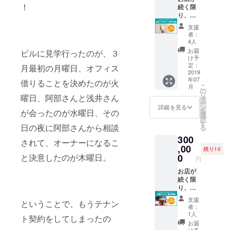
！
ポート
思いっ
続く限
ト！
ランド
きり遊
り、こ
を訪問
んでも
のパス
支援
した二
らえた
を見せ
者：
人。彼
らなと
ていた
4人
らが現
思いま
だけれ
お届
ビルに見学行ったのが、３
地で見
す！す
ば、ご
け予
た、聞
ごい遊
本人様
定：
月最初の月曜日、オフィス
いた、
び方の
に限
2019
年07
体験し
ご提案
り、生
借りることを決めたのが火
こ
月
た出来
をお待
涯お店
の
リ
曜日、阿部さんと浅井さん
事を中
ちして
でソフ
タ
ー
心にお
おりま
トク
ン
詳細を見る
を
が会ったのが水曜日、その
話しし
す！
リーム
選
択
ていき
（ただ
食べ放
す
日の夜に阿部さんから相談
る
ます。
し、公
題とさ
300
もちろ
序良俗
せてい
されて、オーナーになるこ
ん現地
に反す
ただき
,00
残り10
ポート
るもの
ます。
0
と決意したのが木曜日。
円
ランド
の展示
（ただ
での
はお断
し、イ
お店が
MASH
りさせ
ベント
続く限
初の海
ていた
などの
り、こ
外ライ
だきま
出店時
のパス
支援
ということで、もうテナン
ブも二
す） ※
にはパ
を見せ
者：
人の目
プロ
スの利
ていた
1人
ト契約をしてしまったの
線から
ジェク
用は不
だけれ
お届
じっく
ト終了
可とさ
ば、ご
け予