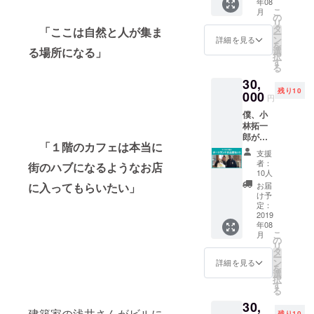
年08
たの
のとな
びいた
こ
月
「好き
りま
の
だき、
リ
な言
す。 ヘ
タ
備考欄
「ここは自然と人が集ま
ー
葉」を
ビー
ン
にご記
詳細を見る
を
入れま
ウェイ
選
る場所になる」
入くだ
択
す。 公
トの
す
さい。
る
序良俗
しっか
S M
30,
に反す
りした
L XL
残り10
るもの
000
生地な
クラウ
円
でなけ
ので、
ドファ
僕、小
れば、
長くご
ウン
林拓一
なんで
愛用い
ディン
郎が毎
も結
ただけ
グ限定
「１階のカフェは本当に
年、実
構！ 大
ます。
「1st
支援
家に帰
好きな
色は、
edition
者：
街のハブになるようなお店
省する
あの
ヘザー
10人
」のプ
ように
チーム
グレー
リント
お届
に入ってもらいたい」
帰るオ
の応援
です。
け予
が入り
レゴン
スロー
定：
ご希望
ます。
州ポー
2019
ガン
のサイ
（※デザ
年08
トラン
だった
ズをお
インは
こ
月
ド。
り、あ
の
選びい
検討中
リ
ファー
の人へ
タ
ただ
のもの
ー
マシー
の
ン
き、備
詳細を見る
で
を
コー
「ハッ
選
考欄に
す。）
択
ヒーラ
ピー
す
ご記入
コー
る
ボの
バース
くださ
ヒー無
30,
「遊び
デー」
い。
料チ
建築家の浅井さんがビルに
残り10