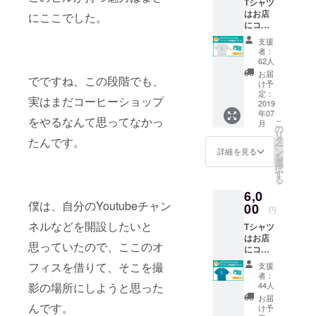
Tシャツ
さんに
」のプ
いただ
い。
はお店
ご協力
にここでした。
リント
きま
にコー
いただ
が入り
す。
ヒーを
き、オ
ます。
キーホ
支援
飲みに
リジナ
（※デザ
ルダー
者：
来られ
ルのロ
インは
62人
の受け
た時に
ゴ入り
検討中
取りも
お届
でですね、この段階でも、
お渡し
オリジ
のもの
け予
オープ
しま
ナル
定：
で
ン後、
実はまだコーヒーショップ
す。 今
2019
コーヒ
す。）
２０１
年07
後も
カップ
コー
９年末
をやるなんて思ってなかっ
こ
月
グッズ
を制作
の
ヒー無
までと
リ
としてT
します
タ
料チ
たんです。
させて
ー
シャツ
（ミン
ン
ケット
詳細を見る
いただ
を
の展開
トグ
選
の使用
きま
択
はして
リー
す
期限
す。 送
る
いきま
ン）。
は、２
付ご希
6,0
すが、
今後も
０１９
望の場
僕は、自分の
Youtube
チャン
今回
00
グッズ
年末ま
合、備
円
は、こ
として
でとさ
考欄に
ネルなどを開設したいと
Tシャツ
のクラ
カップ
せてい
お書き
はお店
ウド
の展開
ただき
くださ
思っていたので、ここのオ
にコー
ファン
はして
ます。
い。
ヒーを
ディン
いきま
トート
フィスを借りて、そこを撮
支援
飲みに
グにご
すが、
バッグ
者：
来られ
協力い
今回
44人
影の場所にしようと思った
の受け
た時に
ただい
は、こ
取りも
お届
お渡し
んです。
た方限
のクラ
け予
オープ