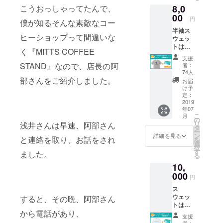
希望の
ます。
す。）
8,0
こうおっしゃってたんで、
ちょう
サイズ
（※デザ
コー
ど開催
00
をお選
インは
ヒー無
円
僕が知るそんな素敵なコー
されて
びいた
検討中
料チ
半袖ス
いる
だき、
のもの
ケット
ヒーショップって間違いな
ウェッ
NBAの
備考欄
で
の使用
トはお
ファイ
にご記
す。）
期限
く『
MITTS COFFEE
店に
ナルの
入くだ
コー
は、２
支援
コー
話題な
さい。
STAND
』なので、店長の阿
ヒー無
者：
０１９
ヒーを
どで盛
S M
74人
料チ
年末ま
飲みに
り上が
部さんをご紹介しました。
L XL
ケット
お届
でとさ
来られ
る会。
クラウ
け予
の使用
せてい
た時に
＠
定：
ドファ
期限は
ただき
お渡し
2019
Pharma
ウン
２０１
ます。
年07
しま
cy
ディン
９年末
コー
こ
月
す。 今
Coffee
の
グ限定
までと
ヒー
リ
浅井さんは早速、阿部さん
後も
Labの上
タ
「1st
させて
カップ
ー
グッズ
の階、
ン
edition
詳細を見る
いただ
の受け
と連絡を取り、お話をされ
を
として
（株）
選
」のプ
きま
取りも
択
半袖ス
TDXの
す
リント
す。 T
ました。
オープ
る
ウェッ
新しい
が入り
シャツ
ン後、
10,
トの展
オフィ
ます。
の受け
２０１
開はし
000
スにて
（※デザ
取りも
円
９年末
ていき
６月２
インは
オープ
までと
ス
ます
４日
検討中
ン後、
させて
ウェッ
が、今
すると、その晩、阿部さん
（月）
のもの
２０１
いただ
トはお
回は、
１９
で
９年末
きま
から電話があり、
店に
このク
時ス
す。）
までと
支援
す。 送
コー
ラウド
ター
者：