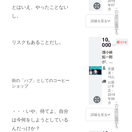
ろう！
2019
のバス
か？ ど
ヒー無
ただき
年07
（もち
ケット
とはいえ、やったことない
のよう
料チ
ます。
こ
月
ろん、T
ボール
の
に被写
ケット
送付ご
リ
し。
シャツ
日本代
タ
体とな
の使用
希望の
ー
も持ち
表や当
ン
る人物
詳細を見る
期限は
場合、
を
帰って
時の
選
に声を
２０１
備考欄
択
いただ
トップ
す
かける
９年末
にお書
る
けま
リー
のか？
までと
きくだ
10,
す） 僕
グ、高
大人の
させて
さい。
リスクもあることだし。
残り10
らのオ
000
校バス
ための
いただ
円
リジナ
ケット
社会見
きま
僕小林
ルのT
ボール
学！ 人
す。 ス
拓一郎
シャツ
界を振
物の撮
ウェッ
が、
を刷る
り返
影とイ
トの受
「伝え
ところ
り、こ
ンテリ
け取り
支援
るため
から体
れから
アの撮
者：
もオー
に必要
験して
の日本
10人
影のヒ
プン
街の「ハブ」としてのコーヒー
な３つ
もらえ
バス
ントに
お届
後、２
のこ
ショップ
ます。
ケット
け予
なるこ
０１９
と」を
通常は
定：
ボール
とが
年末ま
テーマ
2019
フロン
界につ
きっと
でとさ
年06
に、１
トプリ
いての
ありま
せてい
こ
月
時間半
ントだ
の
話をし
す！ カ
ただき
リ
のアナ
けれ
タ
よう！
・・・いや、待てよ、自分
メラ好
ます。
ー
ウンス
ど、
ン
これか
詳細を見る
き、必
送付ご
を
スクー
バック
は今何をしようとしている
選
ら定期
見で
希望の
択
ルをし
プリン
す
的に開
す！ ７
場合、
る
んだっけか？
ます。
トにし
催する
月２５
備考欄