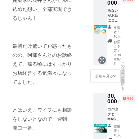
方改
000
や、熱
S M
ケット
円
革」の
い想い
L XL
の使用
込めた想い、全部実現でき
あなた
根底に
だった
クラウ
期限は
がお店
はポー
り。 ス
ドファ
るじゃん！
２０１
にコー
トラン
リーブ
ウン
９年末
ヒー飲
ドの
に言葉
ディン
までと
支援
みにい
「遊び
を入れ
グ限定
者：
させて
らっ
心」が
る期限
10人
「1st
いただ
しゃっ
ありま
①８月
edition
お届
きま
た時
最初だけ驚いて戸惑ったも
す。そ
５日〜
け予
」のプ
す。
に、あ
んな僕
定：
１１日
リント
パー
のの、阿部さんとのお話終
なたの
2019
が選
②８月
が入り
カーの
年07
「マイ
ぶ、
６日〜
ます。
受け取
えて、帰る頃にはすっかり
こ
月
カッ
ポート
の
１８日
（※デザ
りも
リ
プ」で
ランド
タ
③８月
インは
お店経営する気満々になっ
オープ
ー
コー
でしか
ン
１２
詳細を見る
検討中
ン後、
を
ヒーを
買えな
選
日〜１
てました。
のもの
２０１
択
提供さ
いお土
す
８日 ④
で
９年末
る
せてい
産セッ
８月１
す。）
までと
30,
ただき
トで
９日〜
コー
させて
残り10
ます。
000
す。 中
２５日
ヒー無
円
いただ
そし
身の内
⑤８月
料チ
きま
コバタ
とはいえ、ワイフにも相談
て、そ
容とし
２６
ケット
す。 送
クと
の「マ
ては、
日〜９
の使用
付ご希
をしないとなので、翌朝、
MASH
イカッ
現地
月１日
期限は
望の場
の対談
プ」は
ポート
⑥９月
２０１
支援
合、備
開口一番、
企画
お店で
ランド
２日〜
者：
９年末
考欄に
「Beau
大切に
でしか
10人
９月８
までと
お書き
tiful