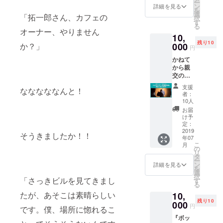
考欄に
ー
グッズ
りま
ン
ディン
詳細を見る
お書き
を
として
す。 色
選
グ限定
「拓一郎さん、カフェの
くださ
択
ス
は白色
す
「1st
い。
る
ウェッ
です。
edition
オーナー、やりません
10,
トの展
ご希望
」のプ
残り10
開はし
000
か？」
のサイ
リント
円
ていき
ズをお
が入り
かねて
ます
選びい
ます。
から親
が、今
ただ
（※デザ
交のあ
回は、
き、備
インは
るプロ
このク
考欄に
検討中
支援
なななななんと！
カメラ
ラウド
ご記入
のもの
者：
マン、
ファン
くださ
10人
で
秦義之
ディン
い。
す。）
お届
氏にお
グにご
S M
け予
コー
願いし
協力い
定：
L XL
ヒー無
た
2019
ただい
クラウ
料チ
そうきましたか！！
年07
『Phar
た方限
ドファ
ケット
こ
月
macy
定のも
の
ウン
の使用
リ
Coffee
のとな
タ
ディン
期限は
ー
Lab』と
りま
ン
グ限定
詳細を見る
２０１
を
僕、小
す。 色
選
「1st
９年末
択
林拓一
「さっきビルを見てきまし
はター
す
edition
までと
る
郎のプ
コイズ
」のプ
させて
たが、あそこは素晴らしい
10,
ロ
ブルー
リント
いただ
残り10
フィー
000
です。
が入り
きま
円
です。僕、場所に惚れるこ
ル写
ご希望
ます。
す。 半
『ボッ
真。７
のサイ
（※デザ
袖ス