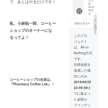
で、あとはやるだけです！
りと振
後、打
せてい
本人様
定：
り返り
ち合わ
ただき
に限
2019
年07
ます。
せにて
ま
り、生
こ
月
そし
内容を
す。）
涯お店
の
リ
て、
決めさ
（パス
でコー
タ
ー
トーク
せてい
の使用
ヒー飲
私、小林拓一郎、コーヒー
ン
詳細を見る
を
の流れ
ただき
は本店
み放題
選
択
ショップのオーナーにな
から突
ます。
のみで
とさせ
す
る
発的に
※店舗を
す。）
ていた
このプロ
るってよ！
始まる
どのく
万が
だきま
ジェクト
MASH
らい自
一、閉
す。
のミニ
由に使
店や移
（ただ
は、All-or-
ライブ
用でき
転が
し、イ
Nothing方式
も予定
るかは
あった
ベント
してい
要相談
際の対
などの
です。
ます。
となり
応と致
出店時
目標金額を
Pharma
ます。
しまし
にはパ
cy
※以下の
ては、
スの利
達成した場
Coffee
期間か
２０２
用は不
合にのみ、
Labの上
らご希
１年１
可とさ
コーヒーショップの名前は、
の階、
望の日
２月末
せてい
2019/06/20
『Pharmacy Coffee Lab』！
（株）
程をお
以前ま
ただき
23:59:59
ま
TDXの
選びい
でに使
ま
ニュー
ただ
えなく
す。）
でに集まっ
オフィ
き、備
なった
（パス
た金額が
スに
考欄に
ら、１
の使用
て！ 当
ご記入
０％返
は本店
ファンディ
日は
くださ
金、以
のみで