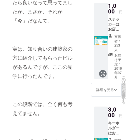
たら良いなって思ってまし
月まで朝の
1,0
番組
00
たが、まさか、それが
円
『MORNING
ステッ
「今」だなんて。
CHARGE』
カーは
お店に
を担当。
コー
支援
現在、平日
ヒーを
者：
（月〜木）
飲みに
253
実は、知り合いの建築家の
来られ
人
の午後の番
た時に
お届
方に紹介してもらったビル
組『tTime』
お渡し
け予
しま
定：
を担当。
があるんですが、ここの見
2019
す。 今
年07
後も
学に行ったんです。
こ
月
B１リーグ所
グッズ
の
リ
として
タ
属 シー
ー
ステッ
ン
詳細を見る
ホース三河
を
カーの
選
択
のホーム
展開は
す
る
この段階では、全く何も考
してい
コートMCも
3,0
きます
えてません。
務める。
00
が、今
円
回は、
キーホ
このク
その他に
ルダー
ラウド
はお店
も、２０１
ファン
にコー
ディン
支援