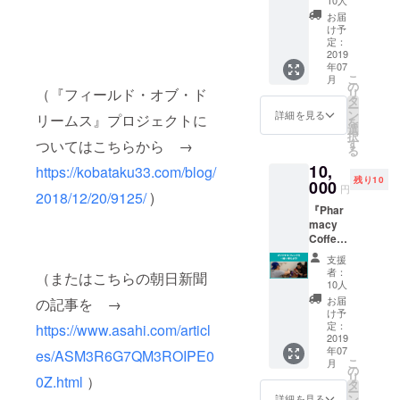
Labの上
ト。
だきま
と」を
の階、
お届
す！ 第
テーマ
（株）
け予
3回、美
に、１
定：
TDXの
味しい
2019
時間半
新しい
年07
コー
のアナ
オフィ
こ
月
ヒーを
ウンス
の
スにて
（『フィールド・オブ・ド
リ
飲みな
スクー
タ
６月２
ー
がら、
ルをし
ン
６日
詳細を見る
リームス』プロジェクトに
を
「アナ
ます。
選
（水）
択
ウンス
人前で
す
１９
ついてはこちらから
→
る
スクー
喋ると
時~２０
10,
ル」受
https://kobataku33.com/blog/
きに気
時３０
残り10
講！ 僕
000
をつけ
分。
円
2018/12/20/9125/
)
小林拓
るべき
『Phar
一郎
ことと
macy
が、
は？ 対
Coffee
「伝え
話相手
Lab』で
るため
から話
支援
提供す
に必要
を上手
者：
（またはこちらの朝日新聞
る期間
な３つ
に引き
10人
限定の
のこ
出すに
お届
の記事を →
スペ
と」を
は？ 喋
け予
シャル
テーマ
定：
りの
https://www.asahi.com/articl
ブレン
2019
に、１
「間」
年07
ドを一
es/ASM3R6G7QM3ROIPE0
時間半
とは？
こ
月
緒に
のアナ
の
などな
リ
0Z.html
）
カッピ
ウンス
タ
ど、
ー
ングし
スクー
ン
「喋
詳細を見る