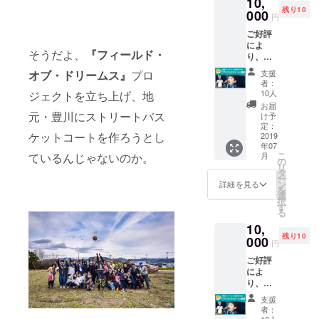
10,
人前で
たりの
対談
日
にお書
残り10
喋ると
000
アレン
の、記
（木）
円
きくだ
きに気
ジも可
念すべ
、１８
さい。
ご好評
をつけ
能。 あ
き第一
時３０
によ
るべき
なただ
回目に
分～２
そうだよ、
『フィールド・
り、追
ことと
けの特
参加し
０時ま
加させ
は？ 対
別な１
ません
で 指定
支援
オブ・ドリームス』
プロ
ていた
話相手
枚を一
か！？
者：
の日時
だきま
から話
緒に作
10人
ジェクトを立ち上げ、地
日時
に、
す！ 第
を上手
りま
2019年
お届
『Phar
2回、美
に引き
元・豊川にストリートバス
しょ
け予
8月2日
macy
味しい
出すに
定：
う！ ＠
（金）
Coffee
ケットコートを作ろうとし
コー
2019
は？ 喋
Pharma
19時
Lab』に
年07
ヒーを
りの
cy
~20時
お集ま
こ
月
ているんじゃないのか。
飲みな
「間」
の
Coffee
30分 ＠
りくだ
リ
がら、
とは？
タ
Labの上
Pharma
さい。
ー
「アナ
などな
ン
の階、
詳細を見る
cy
を
ウンス
ど、
選
（株）
Coffee
択
スクー
「喋
す
TDXの
Labの上
る
ル」受
り」に
新しい
の階、
10,
講！ 僕
関する
オフィ
（株）
残り10
小林拓
000
基礎を
スにて
TDXの
円
一郎
お伝え
７月３
新しい
ご好評
が、
しま
日
オフィ
によ
「伝え
す。 ＠
（水）
スにて
り、さ
るため
Pharma
１９
らに追
に必要
cy
時ス
支援
加させ
な３つ
Coffee
ター
者：
ていた
のこ
10人