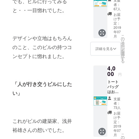
４年より
でも、ビルに行ってみる
ヒーを
グにご
者：
『Love It,
飲みに
協力い
67人
と・・一目惚れでした。
来られ
Portland』ツ
ただい
お届
た時に
た方限
け予
アーを毎年
お渡し
定：
定のも
開催し、２
しま
2019
のとな
年07
す。 今
りま
０１８年、
こ
月
デザインや立地はもちろん
後も
の
す。 ク
ポートラン
リ
グッズ
タ
ラウド
ー
のこと、このビルの持つコ
として
ドにて街に
ン
ファウ
詳細を見る
を
キーホ
選
ンディ
貢献した人
ンセプトに惚れました。
択
ルダー
す
ング限
る
物や企業に
の展開
定 「1st
4,0
はして
贈られる
edition
いきま
00
」のプ
円
『Rose City
すが、
リント
トート
Award』を受
今回
「人が行き交うビルにした
が入り
バッグ
は、こ
ます。
賞。
はお店
のクラ
い」
（※デザ
にコー
ウド
インは
支援
ヒーを
ファン
ポートラン
検討中
者：
飲みに
ディン
73人
のもの
ドのイズム
来られ
グにご
で
お届
を踏襲した
た時に
協力い
け予
す。）
これがビルの建築家、浅井
お渡し
ただい
定：
ファーマー
コー
しま
2019
た方限
ヒー無
裕雄さんの想いでした。
ズマーケッ
年07
す。 今
定のも
料チ
こ
月
後も
ト『ポート
のとな
の
ケット