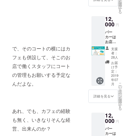
を
ながら
ルをし
選
り」に
択
考えま
ます。
す
関する
る
しょ
・人前
基礎を
12,
う。
で喋る
お伝え
『Phar
000
ときに
しま
円
macy
気をつ
す。 ＠
パー
Coffee
けるべ
Pharma
カーは
Lab』に
きこと
cy
お店に
て、期
とは？
Coffee
コー
間限定
・対話
で、そのコートの横にはカ
Labの上
支援
ヒーを
で提供
相手か
の階、
者：
飲みに
フェも併設して、そこのお
するオ
ら話を
28人
（株）
来られ
リジナ
上手に
TDXの
お届
店で働くスタッフにコート
た時に
ルブレ
引き出
け予
新しい
お渡し
ンドを
定：
すに
オフィ
の管理もお願いする予定な
しま
2019
一緒に
は？ ・
スにて
年07
す。 今
カッピ
喋りの
２０１
んだよな。
こ
月
後も
ングし
の
「間」
９年７
リ
グッズ
ながら
タ
とは？
月８日
ー
として
みんな
ン
などな
詳細を見る
（月）
を
パー
で決め
選
ど、
１９時~
択
カーの
る会。
す
「喋
２０時
る
展開は
せっか
あれ、でも、カフェの経験
り」に
３０
12,
してい
くなの
関する
分。
も無く、いきなりそんな経
きます
000
で、味
基礎を
円
が、今
だけ
お伝え
営、出来んのか？
パー
回は、
じゃな
しま
カーは
このク
く、名
す。 ＠