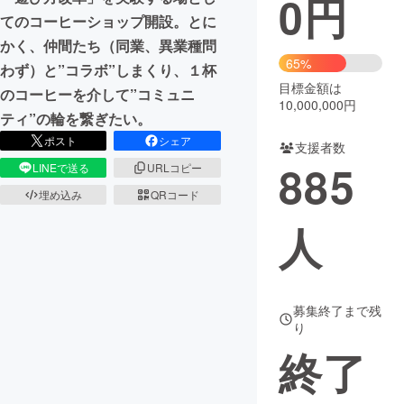
0
円
てのコーヒーショップ開設。とに
まちづくり・地域活性化
かく、仲間たち（同業、異業種問
65%
わず）と”コラボ”しまくり、１杯
目標金額は
CAMPFIRE for Social Good
CAMPFIRE Creation
のコーヒーを介して”コミュニ
10,000,000円
CAMPFIREふるさと納税
machi-ya
コミュニティ
ティ”の輪を繋ぎたい。
ポスト
シェア
支援者数
885
LINEで送る
URLコピー
埋め込み
QRコード
人
募集終了まで残
り
終了