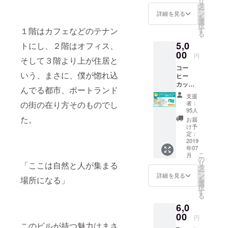
リ
グッズ
りま
タ
の使用
ランドリビ
ー
として
す。 ク
ン
詳細を見る
期限は
を
ング』も２
トート
ラウド
選
２０１
択
バッグ
ファウ
０１４年よ
す
１階はカフェなどのテナン
９年末
る
の展開
ンディ
までと
り、年に４
5,0
はして
トにし、２階はオフィス、
ング限
させて
回ほど開
いきま
00
定 「1st
いただ
円
そして３階より上が住居と
すが、
edition
きま
コー
今回
」のプ
す。 ス
いう、まさに、僕が惚れ込
ヒー
は、こ
リント
テッ
カップ
のクラ
が入り
カーの
んでる都市、ポートランド
はお店
ウド
ます。
受け取
支援
にコー
ファン
（※デザ
者：
の街の在り方そのものでし
りも
ヒーを
ディン
インは
95人
オープ
飲みに
グにご
た。
検討中
お届
ン後、
来られ
協力い
のもの
け予
２０１
た時に
ただい
定：
で
９年末
お渡し
2019
た方限
す。）
までと
年07
しま
定のも
コー
させて
こ
月
す。 国
のとな
の
ヒー無
いただ
リ
「ここは自然と人が集まる
内外か
りま
タ
料チ
きま
ー
ら高い
す。 ク
ン
ケット
詳細を見る
す。 送
場所になる」
を
評価を
ラウド
選
の使用
付ご希
択
得てい
ファウ
す
期限は
望の場
る
る、
ンディ
２０１
合、備
6,0
TOKON
ング限
９年末
考欄に
AME
00
定 「1st
までと
円
お書き
STORE
edition
させて
このビルが持つ魅力はまさ
くださ