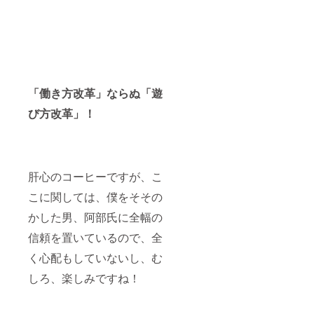
２０１
９年９
月２日
～９月
８日 ④
２０１
９年９
月９日
「働き方改革」ならぬ「遊
～９月
１５日
び方改革」！
⑤２０
１９年
９月１
６日～
９月２
肝心のコーヒーですが、こ
２日 ⑥
２０１
こに関しては、僕をそその
９年９
月２３
かした男、阿部氏に全幅の
日～９
月２９
信頼を置いているので、全
日
く心配もしていないし、む
しろ、楽しみですね！