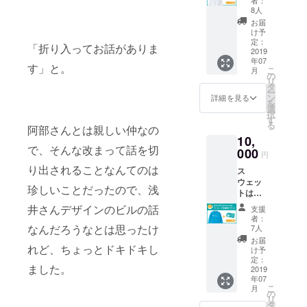
コー
させて
付ご希
ヒーを
ファン
ト。
8人
ヒー無
いただ
望の場
飲みに
ディン
料チ
お届
きま
合、備
来られ
グにご
け予
ケット
す。 送
考欄に
た時に
協力い
定：
の使用
付ご希
「折り入ってお話がありま
お書き
お渡し
2019
ただい
期限は
望の場
くださ
年07
しま
た方限
２０１
す」と。
合、備
い。
こ
月
す。 今
定のも
の
９年末
考欄に
リ
後も
のとな
タ
までと
お書き
ー
グッズ
りま
ン
詳細を見る
させて
くださ
を
として
す。 色
選
いただ
い。
択
ス
はヘ
す
きま
る
ウェッ
阿部さんとは親しい仲なの
ザーグ
す。 T
10,
トの展
レーで
シャツ
で、そんな改まって話を切
開はし
000
す。 ご
の受け
円
ていき
希望の
取りも
り出されることなんてのは
ス
ます
サイズ
オープ
ウェッ
が、今
をお選
ン後、
珍しいことだったので、浅
トはお
回は、
びいた
２０１
店に
このク
だき、
井さんデザインのビルの話
９年末
支援
コー
ラウド
備考欄
者：
までと
ヒーを
ファン
なんだろうなとは思ったけ
にご記
7人
させて
飲みに
ディン
入くだ
お届
いただ
来られ
れど、ちょっとドキドキし
グにご
さい。
け予
きま
た時に
協力い
定：
S M
す。 送
ました。
お渡し
2019
ただい
L XL
付ご希
年07
しま
た方限
クラウ
望の場
こ
月
す。 今
定のも
の
ドファ
合、備
リ
後も
のとな
タ
ウン