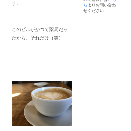
す。
着から
ら
よりお問い合わ
漏れて
せください
しまっ
た場
合、こ
ちらか
このビルがかつて薬局だっ
らポッ
プアッ
たから、それだけ（笑）
プ期間
候補日
を決め
て、ご
連絡さ
せてい
ただき
ます。
期間 ①
２０１
９年８
月１９
日～８
月２５
日 ②２
０１９
年８月
２６日
～９月
１日 ③