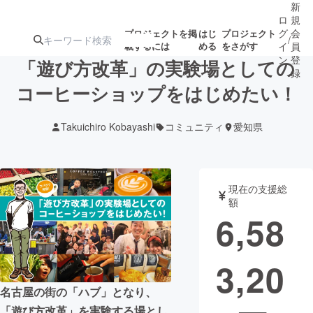
新
ロ
規
グ
会
プロジェクトを掲
はじ
プロジェクト
/
載するには
める
をさがす
イ
員
ン
登
「遊び方改革」の実験場としての
録
コーヒーショップをはじめたい！
人気のプロ
注目のリ
注目の新着プロ
募集終了が近いプ
もうすぐ公開
Takuichiro Kobayashi
コミュニティ
愛知県
ジェクト
ターン
ジェクト
ロジェクト
されます
アート・写真
音楽
現在の支援総
額
6,58
テクノロジー・ガジェット
ゲーム・サ
3,20
映像・映画
書籍・雑誌
名古屋の街の「ハブ」となり、
ビジネス・起業
チャレンジ
「遊び方改革」を実験する場とし