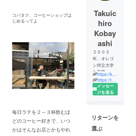
Takuic
コバタク、コーヒーショップは
じめるってよ
hiro
Kobay
ashi
２００３
年、オレゴ
ン州立大学
を卒業。
https://kobataku33.com/
https://twitter.com/kobataku33
２００５年
メッセー
より ZIP-
ジを送る
FMでナビ
ゲーターデ
毎日ラテを２～３杯飲むほ
ビュー。
リターンを
２００９年
どのコーヒー好きで、いつ
４月から２
選ぶ
かはそんなお店とかもやれ
０１８年３