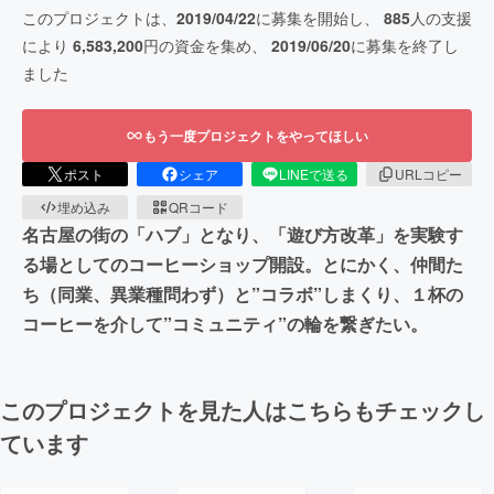
このプロジェクトは、
2019/04/22
に募集を開始し、
885
人の支援
により
6,583,200
円の資金を集め、
2019/06/20
に募集を終了し
ました
もう一度プロジェクトをやってほしい
ポスト
シェア
LINEで送る
URLコピー
埋め込み
QRコード
名古屋の街の「ハブ」となり、「遊び方改革」を実験す
る場としてのコーヒーショップ開設。とにかく、仲間た
ち（同業、異業種問わず）と”コラボ”しまくり、１杯の
コーヒーを介して”コミュニティ”の輪を繋ぎたい。
このプロジェクトを見た人はこちらもチェックし
ています