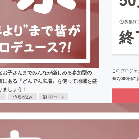
募集終
CAMPFIRE for Social Good
CAMPFIRE Creation
終
CAMPFIREふるさと納税
machi-ya
コミュニティ
このプロジェ
なお子さんまでみんなが楽しめる参加型の
467,000
円の
前にある『どんでん広場』を使って地域を盛
りましょう！
ピー
埋め込み
QRコード