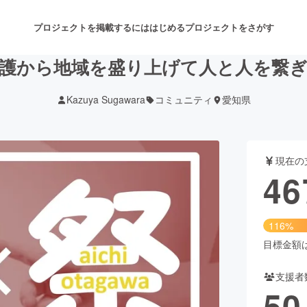
プロジェクトを掲載するには
はじめる
プロジェクトをさがす
護から地域を盛り上げて人と人を繋
Kazuya Sugawara
コミュニティ
愛知県
注目のリターン
注目の新着プロジェクト
募集終了が近いプロジェクト
も
現在の
音楽
舞台・パフォーマンス
46
ゲーム・サービス開発
フード・飲食店
116%
書籍・雑誌出版
アニメ・漫画
目標金額は4
支援者
チャレンジ
ビューティー・ヘルスケ
50