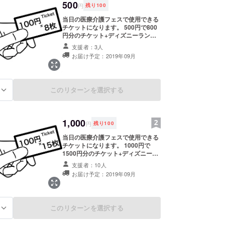
500
円
残り
100
当日の医療介護フェスで使用できる
チケットになります。 500円で800
円分のチケット+ディズニーランド
ペアチケット抽選券 ※ディズニーラ
支援者：3人
ンドペアチケットの抽選券について
お届け予定：2019年09月
医療介護フェス終了後にSNSで抽選
会を行います。 その抽選会に無条件
でエントリーされます。
このリターンを選択する
る
1,000
円
残り
100
当日の医療介護フェスで使用できる
チケットになります。 1000円で
1500円分のチケット+ディズニーラ
ンドペアチケット抽選券 ※ディズ
支援者：10人
ニーランドペアチケットの抽選券に
お届け予定：2019年09月
ついて 医療介護フェス終了後にSNS
で抽選会を行います。 その抽選会に
無条件でエントリーされます。
このリターンを選択する
る