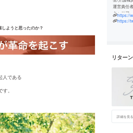
運営責任者
キャリア・
https:/
https://
催しようと思ったのか？
リターン
起人である
です。
詳細を見