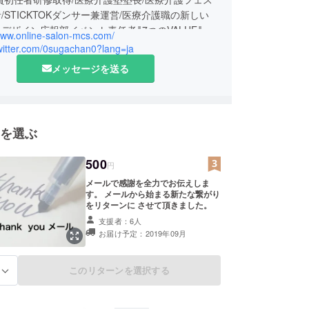
/STICKTOKダンサー兼運営/医療介護職の新しい
デザイン広報部イベント責任者‖7つのVALUE‖
/www.online-salon-mcs.com/
twitter.com/0sugachan0?lang=ja
メッセージを送る
を選ぶ
500
円
メールで感謝を全力でお伝えしま
す。 メールから始まる新たな繋がり
をリターンに させて頂きました。
支援者：6人
お届け予定：2019年09月
このリターンを選択する
る