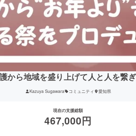
護から地域を盛り上げて人と人を繋
Kazuya Sugawara
コミュニティ
愛知県
現在の支援総額
467,000
円