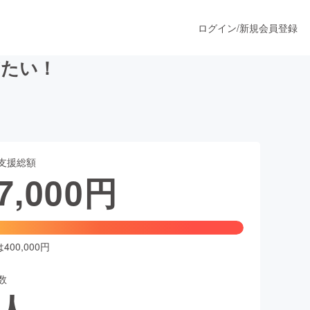
ログイン
/
新規会員登録
ぎたい！
うすぐ公開されます
支援総額
プロダクト
7,000
円
ファッション
スポーツ
00,000円
数
ア
ソーシャルグッド
人