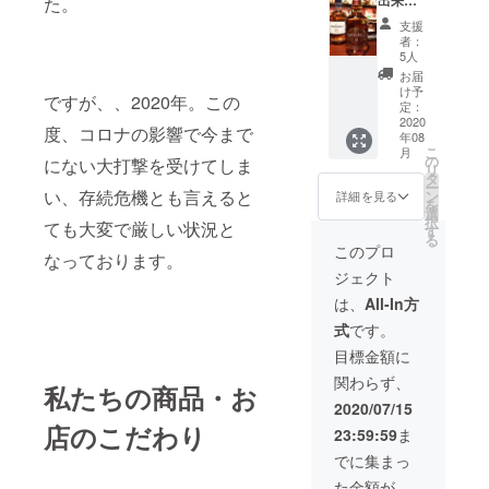
た。
※【プラ
ツーマ
110000
支援
ス】代
ンで、
円分の
者：
表の山
コンサ
ご飲食
5人
田から
ルティ
チケッ
お届
お礼の
ングを
ト 使用
け予
ですが、、2020年。この
メール
させて
期間 チ
定：
【ご注
頂きま
ケット
2020
度、コロナの影響で今まで
年08
意】 リ
す。物
が届い
こ
月
ターン
件の選
た日(8
の
にない大打撃を受けてしま
リ
はご登
び方や
月中)〜
タ
ー
録頂い
チラシ
2021年
い、存続危機とも言えると
ン
詳細を見る
を
ている
の作成
12月31
選
択
ても大変で厳しい状況と
メール
の仕方
日
す
る
アドレ
から、
※【プラ
このプロ
なっております。
スから
メ
ス】隠
ジェクト
お届け
ニュー
れ家
しま
開発、
バーの
は、
All-In方
す。
マ－ケ
ウイス
式
です。
メール
ティン
キーボ
アドレ
グまで
トルキ
目標金額に
スのお
しっか
－プ1本
関わらず、
間違え
りとご
(バー
私たちの商品・お
が無い
相談に
デュー
2020/07/15
よう
のっ
ス、も
店のこだわり
23:59:59
ま
に、ど
て、お
しくは
うぞお
手伝い
バー
でに集まっ
気を付
を致し
デュー
た金額が
けくだ
ます。
ス別館