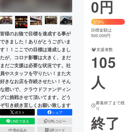
0
円
まちづくり・地域活性化
379%
CAMPFIRE for Social Good
CAMPFIRE Creation
目標金額は
皆様のお陰で目標を達成する事が
500,000円
CAMPFIREふるさと納税
machi-ya
コミュニティ
できました！ありがとうございま
す！！ここでの目標は達成しまし
支援者数
105
たが、コロナ影響は大きく、まだ
まだご支援は必要な状況です。社
員やスタッフを守りたい！また大
人
好きなお店を存続させたい！そん
な想いで、クラウドファンディン
グに挑戦させて頂いてます。どう
募集終了まで残
ぞ引き続き宜しくお願い致します
り
ポスト
シェア
終了
LINEで送る
URLコピー
埋め込み
QRコード