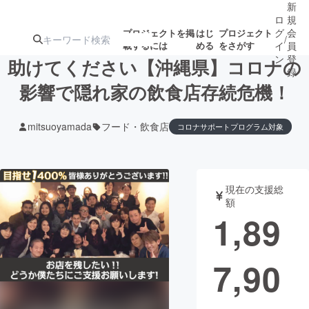
新
ロ
規
グ
会
プロジェクトを掲
はじ
プロジェクト
/
載するには
める
をさがす
イ
員
ン
登
助けてください【沖縄県】コロナの
録
影響で隠れ家の飲食店存続危機！
人気のプロ
注目のリ
注目の新着プロ
募集終了が近いプ
もうすぐ公開
mitsuoyamada
フード・飲食店
コロナサポートプログラム対象
ジェクト
ターン
ジェクト
ロジェクト
されます
アート・写真
音楽
現在の支援総
額
1,89
テクノロジー・ガジェット
ゲーム・サ
映像・映画
書籍・雑誌
7,90
ビジネス・起業
チャレンジ