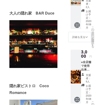
支援
分のご
か？
者：
飲食チ
【開催
2人
ケット
時期】
お届
大人の隠れ家 BAR Duce
使用期
8月〜10
け予
間 チ
月くら
定：
ケット
2020
いの開
年08
が届い
催で、
こ
月
た日(8
夜19時
の
リ
月中)〜
から、1
タ
ー
2021年
時間~1
ン
詳細を見る
を
12月31
時間30
選
択
日 【ご
分程度
す
る
注意】
の予定
3,0
リター
(確実な
ンはご
00
日程は
円
登録頂
購入者
※全店舗
いてい
さま
で使用
るメー
に、後
出来る
ルアド
日お知
3300円
レスか
らせ) ※
支援
分のご
らお届
日程が
者：
飲食チ
けしま
合わず
9人
ケット
す。
隠れ家ビストロ Coco
参加で
お届
使用期
メール
きない
け予
間 チ
Romance
アドレ
定：
人に
ケット
2020
スのお
は、収
年08
が届い
間違え
録した
こ
月
た日(8
が無い
の
動画を