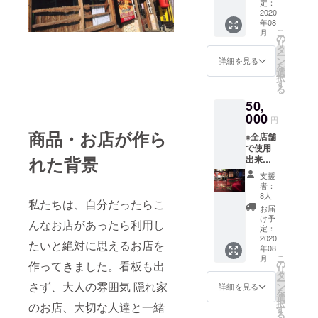
期間 チ
アドレ
定：
けくだ
ケット
2020
スのお
さい。
年08
が届い
間違え
こ
月
た日(8
が無い
の
リ
月中)〜
よう
タ
ー
2021年
に、ど
ン
詳細を見る
を
12月31
うぞお
選
択
日 【ご
気を付
す
る
注意】
けくだ
50,
リター
さい。
ンはご
000
円
登録頂
商品・お店が作ら
※全店舗
いてい
で使用
るメー
れた背景
出来る
ルアド
55000
レスか
支援
円分の
らお届
者：
ご飲食
けしま
8人
私たちは、自分だったらこ
チケッ
す。
お届
ト 使用
メール
け予
んなお店があったら利用し
期間 チ
アドレ
定：
ケット
2020
スのお
たいと絶対に思えるお店を
年08
が届い
間違え
こ
月
た日(8
が無い
の
作ってきました。看板も出
リ
月中)〜
よう
タ
ー
2021年
さず、大人の雰囲気 隠れ家
に、ど
ン
詳細を見る
を
12月31
うぞお
選
択
のお店、大切な人達と一緒
日
気を付
す
る
※【プラ