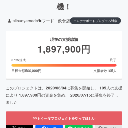
機！
mitsuoyamada
フード・飲食店
コロナサポートプログラム対象
現在の支援総額
1,897,900
円
終了
379
%達成
目標金額
500,000
円
支援者数
105
人
このプロジェクトは、
2020/06/04
に募集を開始し、
105
人の支援
により
1,897,900
円の資金を集め、
2020/07/15
に募集を終了し
ました
もう一度プロジェクトをやってほしい