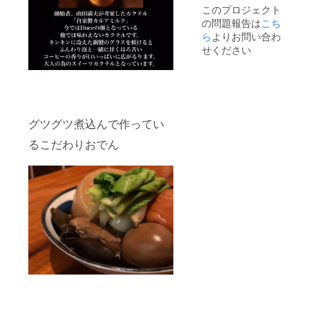
このプロジェクト
よう
す^ ^
の問題報告は
こち
に、ど
【ご注
うぞお
意】 リ
ら
よりお問い合わ
気を付
ターン
せください
けくだ
はご登
さい。
録頂い
ている
メール
アドレ
スから
グツグツ煮込んで作ってい
お届け
しま
るこだわりおでん
す。
メール
アドレ
スのお
間違え
が無い
よう
に、ど
うぞお
気を付
けくだ
さい。