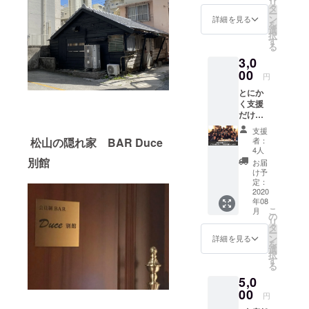
リ
月中)〜
よう
タ
期間限
ー
2021年
に、ど
ン
定で後
詳細を見る
を
12月31
うぞお
選
日ご案
択
日 【ご
気を付
す
内いた
る
注意】
けくだ
しま
3,0
リター
さい。
す。
ンはご
00
【ご注
円
登録頂
意】 リ
とにか
いてい
ターン
く支援
るメー
はご登
だけし
ルアド
録頂い
てあげ
レスか
ている
支援
たい。
らお届
メール
者：
松山の隠れ家 BAR Duce
という
けしま
4人
アドレ
暖かい
す。
別館
スから
お届
声を頂
メール
け予
お届け
き、リ
アドレ
定：
しま
ターン
2020
スのお
す。
年08
の追加
間違え
メール
こ
月
をさせ
が無い
の
アドレ
リ
て頂き
よう
タ
スのお
ー
ます。
に、ど
ン
詳細を見る
間違え
を
こちら
うぞお
選
が無い
択
のリ
気を付
す
よう
る
ターン
けくだ
に、ど
5,0
は、山
さい。
うぞお
田から
00
気を付
円
直接お
けくだ