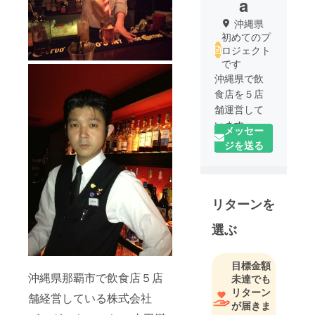
a
沖縄県
初めてのプ
ロジェクト
です
沖縄県で飲
食店を５店
舗運営して
います。
メッセー
ジを送る
リターンを
選ぶ
目標金額
沖縄県那覇市で飲食店５店
未達でも
リターン
舗経営している株式会社
が届きま