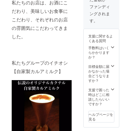
私たちのお店は、お酒にこ
さい。
(この価
にて、
ファンディ
格は、
おすす
だわり、美味しいお食事に
ングされま
今回の
めウイ
みの提
スキー
こだわり、それぞれのお店
す。
供とさ
を1本を
の雰囲気にこだわってきま
せて頂
キ－プ
きます)
させて
した。
支援に関するよ
使用期
頂きま
くある質問
限 2021
す)キ－
年12月
プ期限
手数料はいく
31日
は最初
らかかります
【ご注
に飲ま
か？
意】 リ
れた日
私たちグループのイチオシ
ターン
から1年
目標金額に届
はご登
※【プラ
【自家製カルアミルク】
かなかった場
録頂い
ス】代
合どうなりま
ている
表の山
すか？
メール
田が一
アドレ
度、ど
支援で困った
スから
ちらか
時はどこに相
お届け
の飲食
談したらいい
しま
店で、
ですか？
す。
マン
メール
ツーマ
ヘルプページを
アドレ
ンでお
見る
スのお
食事を
間違え
ご馳走
が無い
致しま