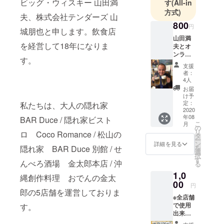
ビッグ・ウィスキー 山田満
す
(All-in
方式)
夫、株式会社テンダーズ 山
800
円
城朋也と申します。飲食店
山田満
を経営して18年になりま
夫とオ
ンライ
す。
ン飲み
支援
会 ビジ
者：
ネスの
4人
話から
お届
恋愛の
け予
話、人
定：
私たちは、大人の隠れ家
間関係
2020
年08
の作り
BAR Duce / 隠れ家ビスト
こ
月
方な
の
リ
ロ Coco Romance / 松山の
ど、私
タ
ー
の情報
ン
詳細を見る
を
隠れ家 BAR Duce 別館 / せ
を出来
選
択
る限り
す
んべろ酒場 金太郎本店 / 沖
る
提供し
1,0
ますの
縄創作料理 おでんの金太
で、私
00
円
と一緒
郎の5店舗を運営しておりま
※全店舗
にオン
で使用
す。
ライン
出来る
で飲み
1100円
ません