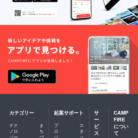
カテゴリー
起案サポート
サ
CAMP
ー
FIRE
テク
ま
プ
ス
ビ
につい
ノロ
ち
ロ
タ
ス
て
ジー
づ
ジ
ッ