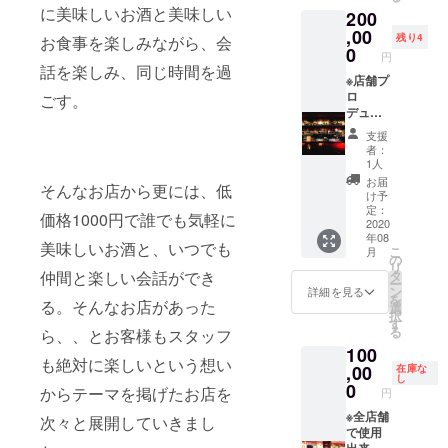
けくだ
に美味しいお酒と美味しい
200
ス】隠
さい。
れ家
,00
残り4
お食事を楽しみながら、会
バーの
0
円
ウイス
話を楽しみ、同じ時間を過
キーボ
※店舗プ
トルキ
ロ
ごす。
－プ1本
デュー
(バー
ス、店
支援
デュー
舗再
者：
ス、も
生、弊
1人
しくは
社のモ
お届
そんなお店から更には、低
バー
デル提
け予
デュー
供な
定：
価格1000円で誰でも気軽に
ス別館
ど、山
2020
年08
にて、
田が貴
美味しいお酒と、いつでも
こ
月
おすす
方の現
の
リ
めウイ
在のお
タ
仲間と楽しい会話ができ
ー
スキー
店のブ
ン
詳細を見る
を
を1本を
ラッ
る。そんなお店があった
選
択
キ－プ
シュ
す
る
ら、、とお客様もスタッフ
させて
アッ
100
頂きま
プ、も
も絶対に楽しいという想い
す)キ－
しくは
,00
在庫な
し
プ期限
飲食店
0
からテーマを掲げたお店を
円
は最初
やバー
に飲ま
の開業
※全店舗
次々と展開していきまし
れた日
を完全
で使用
から1年
にマン
出来る