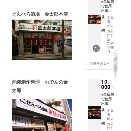
※全店舗
礼の
さい。
で使用
メッ
出来る
セージ
せんべろ酒場 金太郎本店
5500円
を送ら
支援
分のご
させて
者：
飲食チ
頂きま
23人
ケット
す！
お届
使用期
【ご注
け予
間 チ
意】 リ
定：
ケット
2020
ターン
年08
が届い
はご登
こ
月
た日(8
録頂い
の
リ
月中)〜
ている
タ
ー
2021年
メール
ン
詳細を見る
を
12月31
アドレ
選
択
日 【ご
スから
す
る
注意】
お届け
10,
リター
沖縄創作料理 おでんの金
しま
ンはご
000
す。
円
太郎
登録頂
メール
※全店舗
いてい
アドレ
で使用
るメー
スのお
出来る
ルアド
間違え
11000
レスか
が無い
支援
円分の
らお届
よう
者：
ご飲食
けしま
に、ど
53人
チケッ
す。
うぞお
お届
ト 使用
メール
気を付
け予