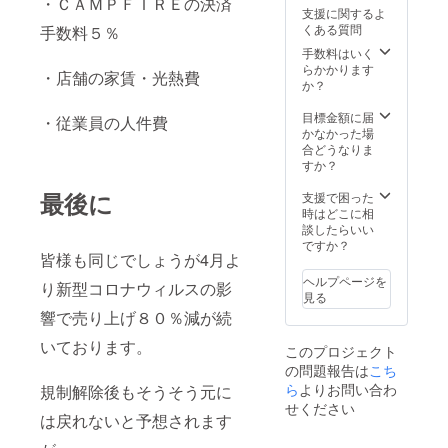
・ＣＡＭＰＦＩＲＥの決済
でご利
ん ・お
支援に関するよ
用いた
食事券
くある質問
手数料５％
だけま
の払い
す ・お
戻し、
手数料はいく
釣りは
換金は
らかかります
・店舗の家賃・光熱費
でませ
できま
か？
ん ・お
せん ・
食事券
郵送に
目標金額に届
・従業員の人件費
の払い
てお送
かなかった場
戻し、
りいた
合どうなりま
換金は
します
すか？
できま
・有効
せん ・
最後に
期限：
支援で困った
郵送に
2020年
時はどこに相
てお送
12月31
談したらいい
りいた
日（コ
ですか？
皆様も同じでしょうが4月よ
します
ロナの
・有効
収束時
ヘルプページを
り新型コロナウィルスの影
期限：
期で延
見る
2020年
長の場
響で売り上げ８０％減が続
12月31
合はＳ
日（コ
ＮＳに
いております。
このプロジェクト
ロナの
てお知
の問題報告は
こち
収束時
らせし
期で延
ら
よりお問い合わ
ます）
規制解除後もそうそう元に
長の場
https://
せください
は戻れないと予想されます
合はＳ
www.fa
ＮＳに
cebook.