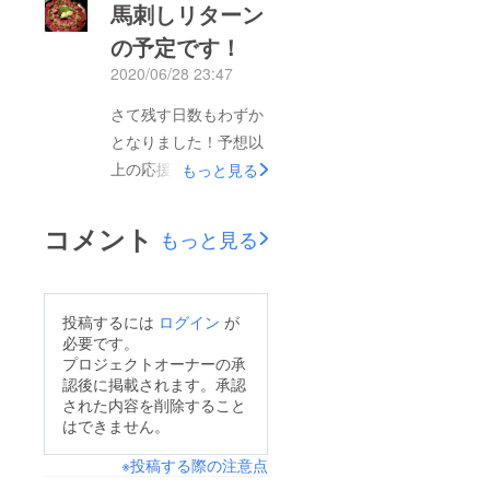
馬刺しリターン
回ないし３回に分けざ
の予定です！
るを得なくなってしま
2020/06/28 23:47
いましたのでご報告い
たします。なんとか７
さて残す日数もわずか
月後半までにはすべて
となりました！予想以
発送させていただきま
上の応援に驚くばかり
もっと見る
すので大変申し訳ない
です！感謝感激ありが
のですがしばらくお待
とうございます！今回
コメント
もっと見る
ちください！よろしく
は馬刺しリターンに関
お願いします！
するご報告です。予想
以上の量になりそうで
投稿するには
ログイン
が
すので少しお時間か
必要です。
かってしまいそうで
プロジェクトオーナーの承
認後に掲載されます。承認
す。
された内容を削除すること
馬刺しリターン予定表
はできません。
６月３０日プロジェク
※投稿する際の注意点
ト終了⇒７月１日支援