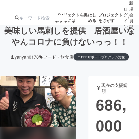
新
ロ
規
グ
会
プロジェクトを掲
はじ
プロジェクト
/
載するには
める
をさがす
イ
員
ン
登
美味しい馬刺しを提供 居酒屋いな
録
やんコロナに負けないっっ！！
人気のプロ
注目のリ
注目の新着プロ
募集終了が近いプ
もうすぐ公開
yanyan0178
フード・飲食店
コロナサポートプログラム対象
ジェクト
ターン
ジェクト
ロジェクト
されます
アート・写真
音楽
現在の支援総
額
686,
テクノロジー・ガジェット
ゲーム・サ
映像・映画
書籍・雑誌
000
ビジネス・起業
チャレンジ