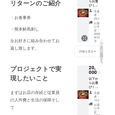
リターンのご紹介
らお選
※冷凍
収束時
びくだ
便 甘
期で延
さい ①
醤油付
長の場
支援
お食事
き 【お
合はＳ
者：
・お食事券
券１０
食事券
ＮＳに
23人
００円×
につい
てお知
お届
１０枚
て】 ・
らせし
け予
・熊本鮮馬刺し
居酒屋
定：
ます）
or
2020
いなや
https://
年07
②お食
ん店内
www.fa
をお好きに組み合わせてお
こ
月
事券５
でご利
の
cebook.
リ
０００
用いた
タ
返し致します。
com/17
ー
円＋熊
だけま
ン
8oizumi
詳細を見る
を
本鮮馬
す ・お
選
択
刺し赤
釣りは
す
る
身１０
でませ
プロジェクトで実
20,
０ｇ霜
ん ・お
降り５
000
食事券
円
０ｇ
の払い
現したいこと
以下か
（カッ
戻し、
らお選
ト済）
換金は
びくだ
冷凍
できま
さい ①
便 甘
まずはお店の存続と従業員
せん ・
支援
お食事
醤油付
郵送に
者：
の人件費と生活の保障そし
券１０
き
てお送
12人
００円×
りいた
お届
て
２０枚
or
します
け予
③熊本
定：
・有効