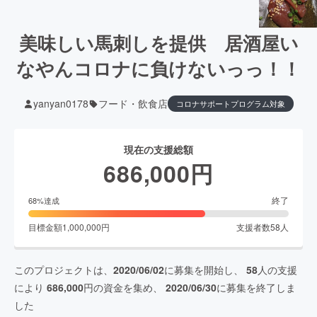
美味しい馬刺しを提供 居酒屋い
なやんコロナに負けないっっ！！
yanyan0178
フード・飲食店
コロナサポートプログラム対象
現在の支援総額
686,000
円
終了
68
%達成
目標金額
1,000,000
円
支援者数
58
人
このプロジェクトは、
2020/06/02
に募集を開始し、
58
人の支援
により
686,000
円の資金を集め、
2020/06/30
に募集を終了しま
した