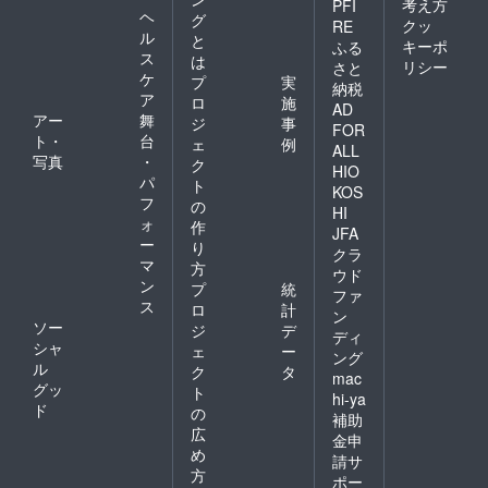
考え方
PFI
ヘ
グ
クッ
RE
ル
と
キーポ
ふる
ス
は
リシー
さと
ケ
プ
実
納税
ア
ロ
施
AD
アー
舞
ジ
事
FOR
ト・
台
ェ
例
ALL
写真
・
ク
HIO
パ
ト
KOS
フ
の
HI
ォ
作
JFA
ー
り
クラ
マ
方
ウド
ン
プ
統
ファ
ス
ロ
計
ン
ソー
ジ
デ
ディ
シャ
ェ
ー
ング
ル
ク
タ
mac
グッ
ト
hi-ya
ド
の
補助
広
金申
め
請サ
方
ポー