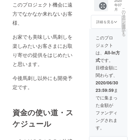
2020
鮮馬刺
期限：
このプロジェクト機会に遠
年07
or ②お
し２０
2020年
こ
月
食事券
０ｇ霜
の
12月31
方でなかなか来れないお客
リ
１００
降り５
タ
日（コ
ー
０円×１
０ｇハ
ン
様、
ロナの
詳細を見る
を
０枚＋
ラミタ
選
収束時
択
熊本鮮
タキ８
す
期で延
る
馬刺し
お家でも美味しい馬刺しを
０ｇコ
長の場
このプロ
赤身２
ウネ５
合はＳ
ジェクト
楽しみたいお客さまにお取
００ｇ
０ｇ
ＮＳに
霜降り
（カッ
てお知
は、
All-In方
り寄せの提供をはじめたい
１００
ト済）
らせし
式
です。
ｇハラ
冷凍
ます）
と思います。
ミタタ
便 甘
https://
目標金額に
キ８０
醤油付
www.fa
関わらず、
ｇ
き 【お
cebook.
今後馬刺し以外にも開発予
（カッ
食事券
com/17
2020/06/30
ト済）
定です。
につい
8oizumi
23:59:59
ま
冷凍
て】 ・
便 甘
居酒屋
でに集まっ
醤油付
いなや
た金額が
き 【お
ん店内
資金の使い道・ス
食事券
でご利
ファンディ
につい
用いた
ングされま
て】 ・
ケジュール
だけま
居酒屋
す ・お
す。
いなや
釣りは
ん店内
でませ