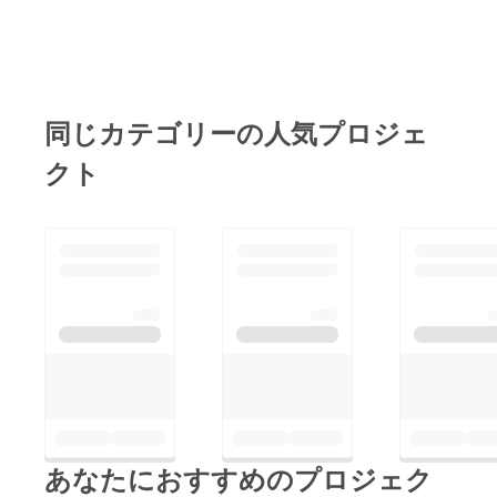
者情報が当方に届きま
す⇒お礼のご連絡とと
もに送付馬刺しの集計
⇒馬刺し発注、到着
（ここまでで７月３・
同じカテゴリーの人気プロジェ
４日予定）⇒カット・
クト
包装（７月４～６日予
定）⇒送付（７月６予
定から順次）送付完了
後にはご連絡させてい
ただきますのでよろし
くお願いします！！賞
味期限は商品により少
し異なりますが加工よ
り約１か月の８月過ぎ
頃となりますのでご自
宅でお楽しみ下さい!
あなたにおすすめのプロジェク
(^^)!