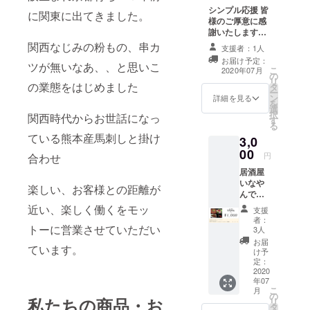
シンプル応援 皆
に関東に出てきました。
様のご厚意に感
謝いたします！
居酒屋いなやん
関西なじみの粉もの、串カ
支援者：1人
存続資金にさせ
お届け予定：
ツが無いなあ、、と思いこ
ていだきます お
こ
2020年07月
の
礼のメールをお
リ
の業態をはじめました
タ
送り致します！
ー
ン
詳細を見る
を
選
択
関西時代からお世話になっ
す
る
ている熊本産馬刺しと掛け
3,0
00
円
合わせ
居酒屋
いなや
楽しい、お客様との距離が
んでご
利用い
近い、楽しく働くをモッ
支援
ただけ
者：
るお食
トーに営業させていただい
3人
事券で
お届
ています。
す ・お
け予
食事券
定：
１００
2020
年07
０円×３
こ
月
枚 【お
の
私たちの商品・お
リ
食事券
タ