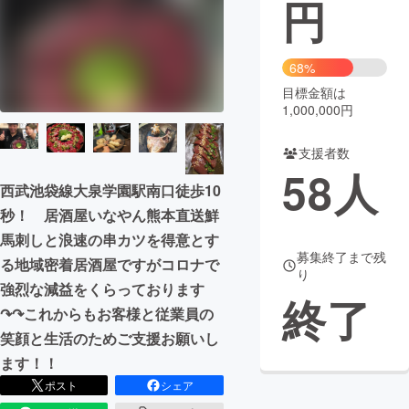
円
まちづくり・地域活性化
68%
CAMPFIRE for Social Good
CAMPFIRE Creation
目標金額は
1,000,000円
CAMPFIREふるさと納税
machi-ya
コミュニティ
支援者数
58
人
西武池袋線大泉学園駅南口徒歩10
秒！ 居酒屋いなやん熊本直送鮮
馬刺しと浪速の串カツを得意とす
募集終了まで残
る地域密着居酒屋ですがコロナで
り
強烈な減益をくらっております
終了
↷↷これからもお客様と従業員の
笑顔と生活のためご支援お願いし
ます！！
ポスト
シェア