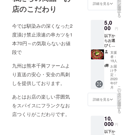
ー
につい
ン
詳細を見る
を
店のこだわり
て】 ・
選
択
居酒屋
す
る
いなや
5,0
ん店内
今では馴染みの深くなった2
でご利
00
円
用いた
度漬け禁止浪速の串カツを1
以下か
だけま
らお選
す ・お
本70円～の気取らないお値
びくだ
釣りは
さい ①
でませ
段で
支援
お食事
ん ・お
者：
券１０
食事券
19人
００円×
九州は熊本千興ファームよ
の払い
お届
５枚
戻し、
け予
り直送の安心・安全の馬刺
換金は
定：
or ②
2020
できま
しを提供しております。
年07
熊本鮮
せん ・
こ
月
馬刺し
郵送に
の
リ
赤身１
てお送
タ
あとはお店の楽しい雰囲気
ー
００
りいた
ン
詳細を見る
を
ｇ、霜
します
選
をスパイスにフランクなお
択
降り５
・有効
す
る
０ｇ、
店つくりがこだわりです。
期限：
10,
コウネ
2020年
５０ｇ
000
12月31
円
（カッ
日（コ
以下か
ト済）
ロナの