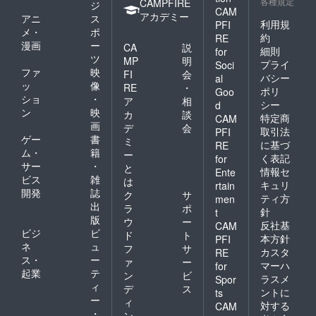
各種規定
CAMPFIRE
ジ
CAM
アカデミー
アニ
ス
利用規
PFI
メ・
ポ
約
RE
漫画
ー
CA
説
細則
for
ツ
MP
明
プライ
Soci
ファ
映
FI
会
バシー
al
ッ
像
RE
・
ポリ
Goo
ショ
・
ア
相
シー
d
ン
映
カ
談
特定商
CAM
画
デ
会
取引法
PFI
ゲー
書
ミ
に基づ
RE
ム・
籍
ー
く表記
for
サー
・
と
情報セ
Ente
ビス
雑
は
キュリ
rtain
開発
誌
ク
サ
ティ方
men
出
ラ
ポ
針
t
版
ウ
ー
反社基
CAM
ビジ
ビ
ド
ト
本方針
PFI
ネ
ュ
フ
サ
カスタ
RE
ス・
ー
ァ
ー
マーハ
for
起業
テ
ン
ビ
ラスメ
Spor
ィ
デ
ス
ントに
ts
ー
ィ
対する
CAM
・
ン