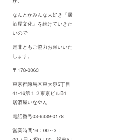
が、
てお知
com/17
らせし
8oizumi
ます）
なんとかみんな大好き『居
https://
www.fa
酒屋文化』を続けていきた
cebook.
com/17
いので
8oizumi
是非ともご協力お願いいた
します。
〒178-0063
東京都練馬区東大泉5丁目
41-16第１２東京ビルB1
居酒屋いなやん
電話番号03-6339-0178
営業時間16：00～3：
00（日・祝0：00、祝前5：