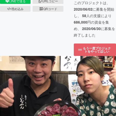
LINEで送る
URLコピー
このプロジェクトは、
2020/06/02
に募集を開始
埋め込み
QRコード
し、
58
人の支援により
686,000
円の資金を集
め、
2020/06/30
に募集を
終了しました
もう一度プロジェク
トをやってほしい