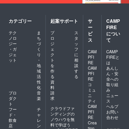
カテゴリー
起案サポート
サ
CAMP
ー
FIRE
テク
ま
プ
ス
ビ
につい
ノロ
ち
ロ
タ
ス
て
ジー
づ
ジ
ッ
・ガ
く
ェ
フ
CAM
CAMP
ジェ
り
ク
に
PFI
FIREと
ット
・
ト
相
RE
は
地
を
談
CAM
あんし
域
作
す
PFI
ん・安
活
る
る
RE
全への
性
資
コ
取り組
化
料
ミュ
み
プロ
音
請
ニ
ニュー
ダク
楽
求
ティ
ス
ト
CAM
ヘルプ
クラウドファ
フー
チ
PFI
お問い
ンディングの
ド・
ャ
RE
合わせ
ノウハウを無
飲食
レ
Crea
料で学ぼう
店
ン
tion