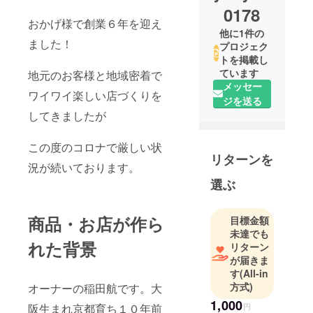
0178
おかげ様で創業６年を迎え
他に1件の
ました！
プロジェク
トを掲載し
ています
地元のお客様と地域密着で
メッセー
ワイワイ楽しい店づくりを
ジを送る
してきましたが
この度のコロナで厳しい状
リターンを
況が続いております。
選ぶ
商品・お店が作ら
目標金額
未達でも
れた背景
リターン
が届きま
す
(All-in
方式)
オーナーの稲田航です。大
1,000
阪生まれ京都育ち１０年前
円