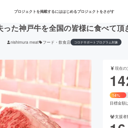
プロジェクトを掲載するには
はじめる
プロジェクトをさがす
失った神戸牛を全国の皆様に食べて頂
nishimura meat
フード・飲食店
コロナサポートプログラム対象
注目のリターン
注目の新着プロジェクト
募集終了が近いプロジェクト
も
現在の
音楽
舞台・パフォーマンス
14
ゲーム・サービス開発
フード・飲食店
14%
書籍・雑誌出版
アニメ・漫画
目標金額は1
支援者
チャレンジ
ビューティー・ヘルスケ