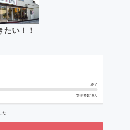
きたい！！
終了
支援者数
16
人
した