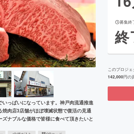
16
募集終
CAMPFIRE for Social Good
CAMPFIRE Creation
終
CAMPFIREふるさと納税
machi-ya
コミュニティ
このプロジェ
142,000
円の
でいっぱいになっています。神戸肉流通推進
る焼肉店3店舗がほぼ壊滅状態で復活の見通
ーズナブルな価格で皆様に食べて頂きたいと
ピー
埋め込み
QRコード