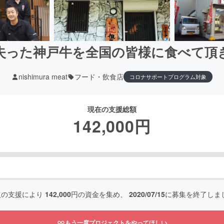
失った神戸牛を全国の皆様に食べて頂
nishimura meat
フード・飲食店
コロナサポートプログラム対象
現在の支援総額
142,000
円
人の支援により
142,000
円の資金を集め、
2020/07/15
に募集を終了しま
もう一度プロジェクトをやってほしい