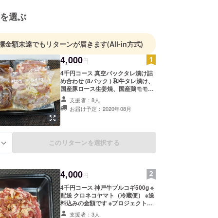
を選ぶ
標金額未達でもリターンが届きます
(All-in方式)
4,000
円
4千円コース 真空パックタレ漬け詰
め合わせ (8パック ) 和牛タレ漬け、
国産豚ロース生姜焼、国産鶏モモバ
ジル ※配送 クロネコヤマト（冷蔵
支援者：8人
便） ※送料込みの金額です ※プロ
お届け予定：2020年08月
ジェクト終了後に順次発送します。
このリターンを選択する
る
4,000
円
4千円コース 神戸牛プルコギ500g ※
配送 クロネコヤマト（冷蔵便） ※送
料込みの金額です ※プロジェクト終
了後に順次発送します。
支援者：3人