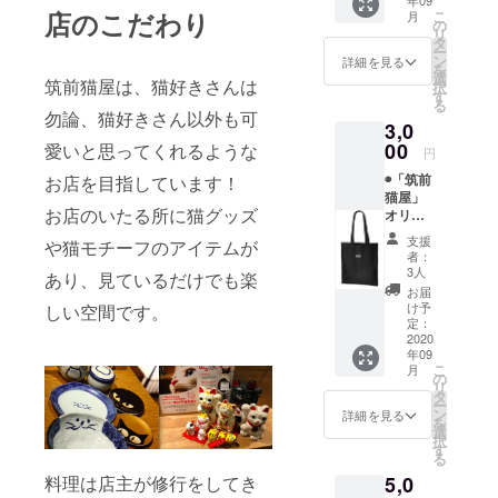
年09
保温・
ポスト
店のこだわり
こ
月
保冷性
カー
の
リ
もバツ
ド）
タ
ー
グン♪
ン
詳細を見る
を
お家で
選
筑前猫屋は、猫好きさんは
択
はもち
す
る
ろん、
勿論、猫好きさん以外も可
3,0
アウト
ドアに
00
愛いと思ってくれるような
円
も✩ ＊
◉「筑前
お店を目指しています！
画像は
猫屋」
サンプ
お店のいたる所に猫グッズ
オリジ
ルとな
ナル
ります
支援
や猫モチーフのアイテムが
トート
ので実
者：
バッグ
際と変
3人
あり、見ているだけでも楽
お買い
わる可
お届
物時の
能性が
け予
しい空間です。
マイ
ありま
定：
バッグ
2020
す ◉心を
年09
や猫
込めた
こ
月
ちゃん
お礼状
の
リ
の通
（ニャ
タ
ー
院・お
ンズの
ン
詳細を見る
を
出掛け
ポスト
選
択
のお供
カー
す
る
に♪ た
ド）
料理は店主が修行をしてき
5,0
たんで