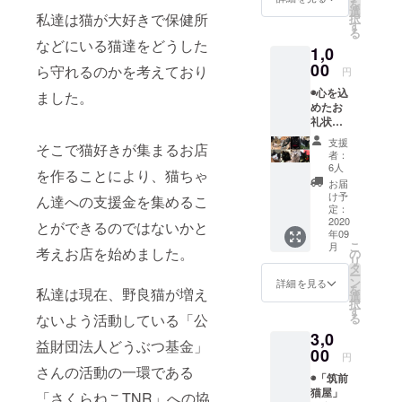
を
猫の集
選
私達は猫が大好きで保健所
択
合画像
す
る
を添付
などにいる猫達をどうした
1,0
自慢の
カワイ
00
ら守れるのかを考えており
円
イ猫の
◉心を込
集合画
ました。
めたお
像を添
礼状
付させ
（ニャ
ていた
支援
そこで猫好きが集まるお店
ンズの
だきま
者：
ポスト
す！！
6人
を作ることにより、猫ちゃ
カー
！
お届
ド） ス
け予
ん達への支援金を集めるこ
タッフ
定：
と、
2020
とができるのではないかと
年09
ニャン
こ
月
ズ（猫
考えお店を始めました。
の
リ
ちゃん
タ
ー
達）か
ン
詳細を見る
を
私達は現在、野良猫が増え
ら、 心
選
択
を込め
す
ないよう活動している「公
る
たお礼
3,0
状
益財団法人どうぶつ基金」
（ニャ
00
円
ンズの
さんの活動の一環である
◉「筑前
ポスト
猫屋」
カー
「さくらねこTNR」への協