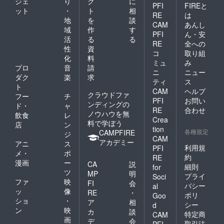
ジェ
り
ク
に
PFI
FIREと
ット
・
ト
相
RE
は
地
を
談
CAM
あんし
域
作
す
PFI
ん・安
活
る
る
RE
全への
性
資
コ
取り組
化
料
ミュ
み
プロ
音
請
ニ
ニュー
ダク
楽
求
ティ
ス
ト
CAM
ヘルプ
クラウドファ
フー
チ
PFI
お問い
ンディングの
ド・
ャ
RE
合わせ
ノウハウを無
飲食
レ
Crea
料で学ぼう
店
ン
tion
各種規定
CAMPFIRE
ジ
CAM
アカデミー
アニ
ス
利用規
PFI
メ・
ポ
約
RE
漫画
ー
CA
説
細則
for
ツ
MP
明
プライ
Soci
ファ
映
FI
会
バシー
al
ッ
像
RE
・
ポリ
Goo
ショ
・
ア
相
シー
d
ン
映
カ
談
特定商
CAM
画
デ
会
取引法
PFI