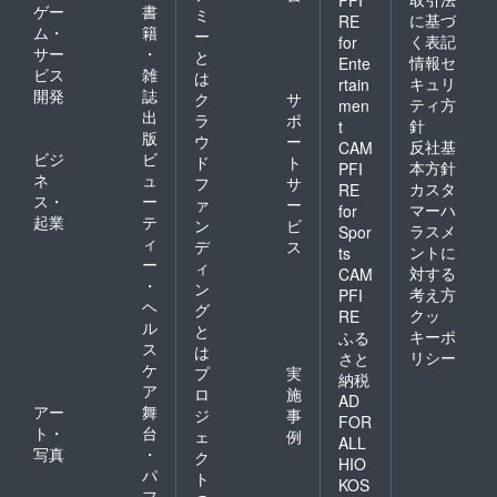
ゲー
書
ミ
に基づ
RE
ム・
籍
ー
く表記
for
サー
・
と
情報セ
Ente
ビス
雑
は
キュリ
rtain
開発
誌
ク
サ
ティ方
men
出
ラ
ポ
針
t
版
ウ
ー
反社基
CAM
ビジ
ビ
ド
ト
本方針
PFI
ネ
ュ
フ
サ
カスタ
RE
ス・
ー
ァ
ー
マーハ
for
起業
テ
ン
ビ
ラスメ
Spor
ィ
デ
ス
ントに
ts
ー
ィ
対する
CAM
・
ン
考え方
PFI
ヘ
グ
クッ
RE
ル
と
キーポ
ふる
ス
は
リシー
さと
ケ
プ
実
納税
ア
ロ
施
AD
アー
舞
ジ
事
FOR
ト・
台
ェ
例
ALL
写真
・
ク
HIO
パ
ト
KOS
フ