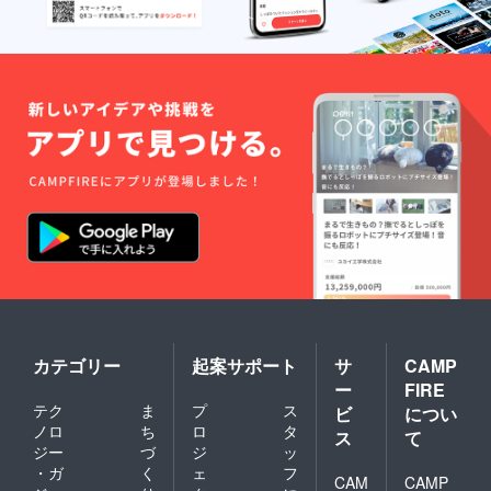
カテゴリー
起案サポート
サ
CAMP
ー
FIRE
テク
ま
プ
ス
ビ
につい
ノロ
ち
ロ
タ
ス
て
ジー
づ
ジ
ッ
・ガ
く
ェ
フ
CAM
CAMP