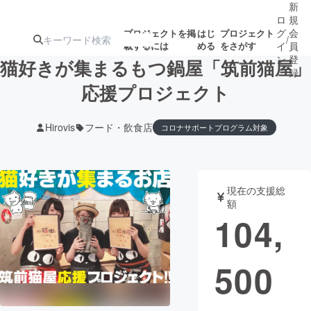
新
ロ
規
グ
会
プロジェクトを掲
はじ
プロジェクト
/
載するには
める
をさがす
イ
員
ン
登
猫好きが集まるもつ鍋屋「筑前猫屋」
録
応援プロジェクト
人気のプロ
注目のリ
注目の新着プロ
募集終了が近いプ
もうすぐ公開
Hirovis
フード・飲食店
コロナサポートプログラム対象
ジェクト
ターン
ジェクト
ロジェクト
されます
アート・写真
音楽
現在の支援総
額
104,
テクノロジー・ガジェット
ゲーム・サ
映像・映画
書籍・雑誌
500
ビジネス・起業
チャレンジ