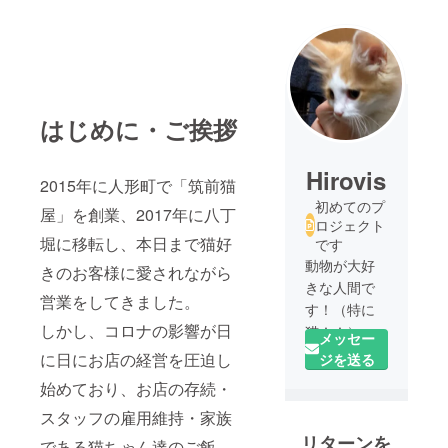
はじめに・ご挨拶
Hirovis
2015年に人形町で「筑前猫
初めてのプ
屋」を創業、2017年に八丁
ロジェクト
堀に移転し、本日まで猫好
です
動物が大好
きのお客様に愛されながら
きな人間で
営業をしてきました。
す！（特に
しかし、コロナの影響が日
猫＾＾）
メッセー
動物や自然
に日にお店の経営を圧迫し
ジを送る
を大切にし
始めており、お店の存続・
ましょう！
スタッフの雇用維持・家族
保護活動に
リターンを
力を入れて
である猫ちゃん達のご飯