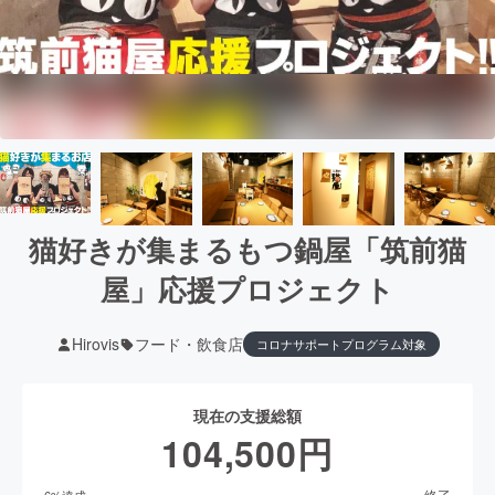
猫好きが集まるもつ鍋屋「筑前猫
屋」応援プロジェクト
Hirovis
フード・飲食店
コロナサポートプログラム対象
現在の支援総額
104,500
円
終了
6
%達成