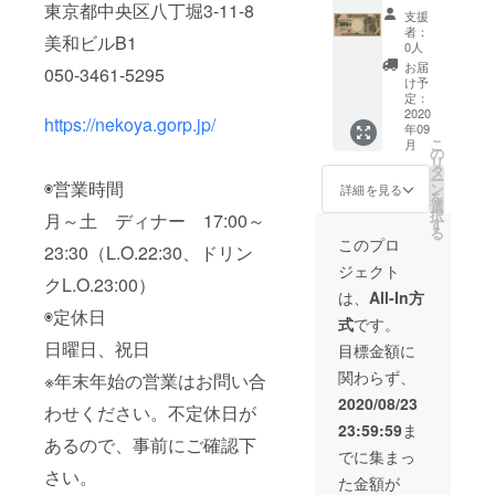
東京都中央区八丁堀3-11-8
券
となり
支援
75000
ます ◉心
者：
美和ビルB1
円分
を込め
0人
（1,000
たお礼
お届
050-3461-5295
円券75
状
け予
枚） 資
（ニャ
定：
金決済
2020
ンズの
https://nekoya.gorp.jp/
年09
法に基
ポスト
こ
月
づき 有
カー
の
リ
効期
ド）
タ
ー
限：
◉営業時間
ン
詳細を見る
を
2020年
選
択
月～土 ディナー 17:00～
10月〜
す
る
2021年
このプロ
23:30（L.O.22:30、ドリン
3月（土
ジェクト
日祝を
クL.O.23:00）
除く）
は、
All-In方
6ヶ月以
◉定休日
式
です。
内の有
効期限
日曜日、祝日
目標金額に
となり
関わらず、
※年末年始の営業はお問い合
ます ◉心
を込め
2020/08/23
わせください。不定休日が
たお礼
23:59:59
ま
状
あるので、事前にご確認下
（ニャ
でに集まっ
ンズの
さい。
た金額が
ポスト