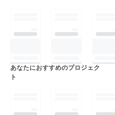
が、
引き続き皆さまのよう
な素敵な支援者様が現
れるのを待ちたいと思
います！
何か「他にこんなリ
ターンあればいいと思
うよ」などあればコメ
ント頂けますと幸いで
す！
あなたにおすすめのプロジェク
ト