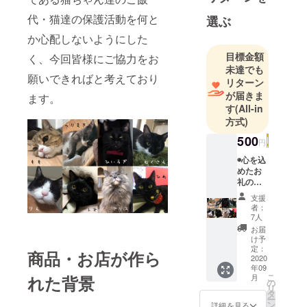
います！
代・猫達の保護活動を何と
選ぶ
か心配しないようにした
目標金額
く、今回皆様にご協力をお
未達でも
願いできればと考えており
リターン
が届きま
ます。
す
(All-in
方式)
500
円
◉心を込
めたお
礼の
メール
支援
筑前猫
者：
屋staff
7人
から心
お届
を込め
け予
てお礼
定：
商品・お店が作ら
のメー
2020
年09
ルをお
こ
れた背景
月
送りし
の
リ
ます！ ◉
タ
ー
８匹の
ン
詳細を見る