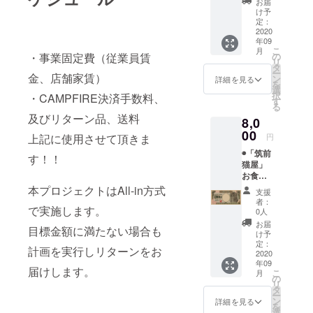
ンズの
お届
も猫屋
状
ポスト
け予
のメン
（ニャ
定：
カー
バー！
2020
ンズの
ド）
年09
＊S,M,L
ポスト
こ
月
の３
カー
・事業固定費（従業員賃
の
リ
種、黒,
ド）
タ
ー
金、店舗家賃）
白,紺,ラ
ン
詳細を見る
を
イトブ
選
択
・CAMPFIRE決済手数料、
ルーの4
す
る
色から
及びリターン品、送料
8,0
選べま
す ＊モ
00
上記に使用させて頂きま
円
デル写
◉「筑前
真
す！！
猫屋」
（160c
お食事
m,Sサ
券
イズ,カ
本プロジェクトはAll-in方式
支援
12000
ラー
者：
で実施します。
円分
黒） ＊
0人
（1,000
背面に
お届
目標金額に満たない場合も
円券12
は猫の
け予
枚） 資
尻尾と
定：
計画を実行しリターンをお
金決済
2020
LOGO
年09
法に基
マーク ◉
届けします。
こ
月
づき 有
心を込
の
リ
効期
めたお
タ
ー
限：
礼状
ン
詳細を見る
を
2020年
（ニャ
選