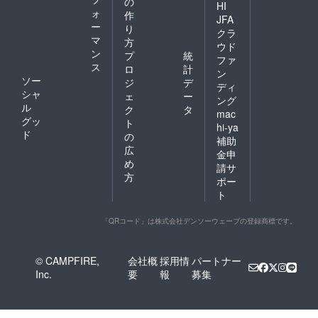
の
HI
ォ
作
JFA
ー
り
クラ
マ
方
ウド
ン
プ
統
ファ
ス
ロ
計
ン
ソー
ジ
デ
ディ
シャ
ェ
ー
ング
ル
ク
タ
mac
グッ
ト
hi-ya
ド
の
補助
広
金申
め
請サ
方
ポー
ト
「QRコード」は株式会社デンソーウェーブの登録商標です。
© CAMPFIRE,
会社概
採用情
パートナー
Inc.
要
報
募集