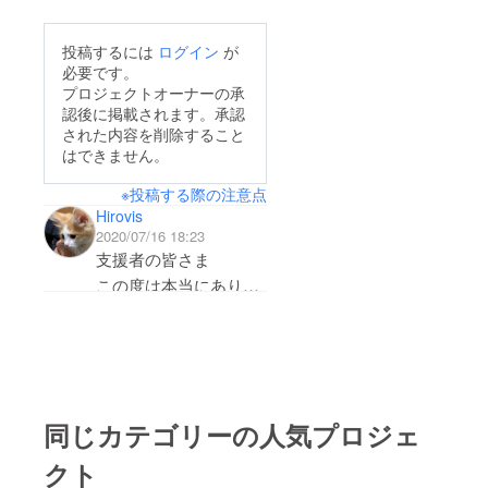
皆様の情報が開示され
います。今後とも筑前
ない為、こちらにて先
猫屋をご愛顧賜ります
投稿するには
ログイン
が
に御礼申し上げます。
必要です。
ようよろしくお願い致
感染者数も増加し営業
プロジェクトオーナーの承
します。筑前猫屋ス
認後に掲載されます。承認
時間短縮要請も決ま
タッフ＆ニャンコ一同
された内容を削除すること
り、猫屋を取り巻く状
はできません。
況も厳しさを増してお
※投稿する際の注意点
りますが皆様の暖かい
Hirovis
ご支援を励みにスタッ
2020/07/16 18:23
フ一同頑張ってコロナ
支援者の皆さま
を乗り越えて行けるよ
この度は本当にありが
う努めてまいりますの
とうございます！！
で、今後とも何卒よろ
皆さまの応援により私
しくお願い致します。
達も頑張っていけま
す！
このプロジェクトも１
同じカテゴリーの人気プロジェ
週間経ちますが目標に
クト
はまだ依然遠いです