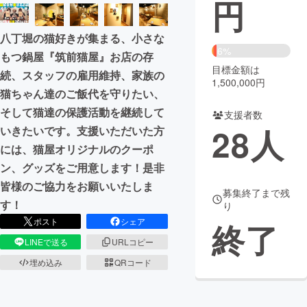
円
まちづくり・地域活性化
八丁堀の猫好きが集まる、小さな
6%
もつ鍋屋『筑前猫屋』お店の存
CAMPFIRE for Social Good
CAMPFIRE Creation
目標金額は
続、スタッフの雇用維持、家族の
1,500,000円
CAMPFIREふるさと納税
machi-ya
コミュニティ
猫ちゃん達のご飯代を守りたい、
そして猫達の保護活動を継続して
支援者数
28
人
いきたいです。支援いただいた方
には、猫屋オリジナルのクーポ
ン、グッズをご用意します！是非
皆様のご協力をお願いいたしま
募集終了まで残
す！
り
ポスト
シェア
終了
LINEで送る
URLコピー
埋め込み
QRコード