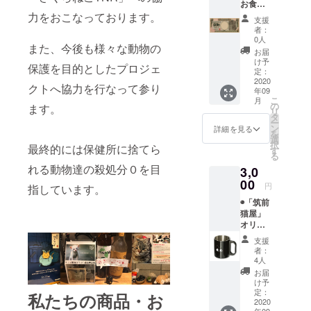
お食事
ド）を
券4500
力をおこなっております。
お送り
支援
円分
いたし
者：
（1,000
ま
0人
また、今後も様々な動物の
円券4枚
す！！
お届
と500円
け予
保護を目的としたプロジェ
券1枚）
定：
資金決
2020
クトへ協力を行なって参り
年09
済法に
こ
月
基づき
の
ます。
リ
有効期
タ
ー
限：
ン
詳細を見る
を
2020年
選
択
最終的には保健所に捨てら
10月〜
す
る
2021年
れる動物達の殺処分０を目
3,0
3月（土
日祝を
00
円
指しています。
除く）
◉「筑前
6ヶ月以
猫屋」
内の有
オリジ
効期限
ナルス
となり
支援
テンレ
ます ◉心
者：
スマグ
を込め
4人
カップ
たお礼
お届
ステン
状
け予
レス製
（ニャ
定：
私たちの商品・お
なので
2020
ンズの