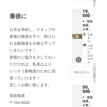
択
10月〜
ンズの
す
る
2021年
ポスト
10,
3月（土
カー
最後に
日祝を
000
ド）
円
除く）
◉「筑前
6ヶ月以
猫屋」
内の有
お店を存続し、スタッフや
お食事
効期限
券
となり
支援
家族の猫達を守り、助けら
15000
ます ◉心
者：
円分
を込め
3人
れる動物達を今後も守って
（1,000
たお礼
お届
円券15
状
け予
いきたいです！
枚） 資
（ニャ
定：
金決済
2020
ンズの
皆様のご協力を少しでもい
年09
法に基
ポスト
こ
月
ただければ、私達はより
づき 有
カー
の
リ
効期
ド）
タ
ー
いっそう動物達のために頑
限：
ン
詳細を見る
を
2020年
選
張っていけます！
択
10月〜
す
る
2021年
宜しくお願い致します。
50,
3月（土
日祝を
000
円
除く）
筑前猫屋
◉「筑前
6ヶ月以
猫屋」
内の有
〒104-0032
お食事
効期限