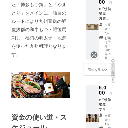
鞄に忍
00
円
た「博多もつ鍋」と「やき
ばせて
◉「筑前
おくも
とり」をメインに、独自の
猫屋」
ヨシ！
お食事
肩掛け
ルートにより九州直送の鮮
券7500
でも使
支援
円分
える使
度抜群の和牛もつ・肥後馬
者：
（1,000
いやす
5人
円券7枚
刺し・福岡の明太子・地鶏
いサイ
お届
と500円
ズ感♪
け予
を使った九州料理となりま
券1枚）
トート
定：
資金決
2020
サイズ
す。
年09
済法に
W300×
こ
月
基づき
H350m
の
リ
有効期
m ＊画
タ
ー
限：
像はサ
ン
詳細を見る
を
2020年
ンプル
選
択
10月〜
となり
す
る
2021年
ますの
5,0
3月（土
で実際
日祝を
00
と変わ
円
除く）
る可能
◉「筑前
6ヶ月以
性があ
猫屋」
内の有
ります ◉
オリジ
効期限
心を込
ナルT
となり
資金の使い道・ス
めたお
支援
シャツ
ます ◉心
礼状
者：
これで
を込め
（ニャ
1人
ケジュール
あなた
たお礼