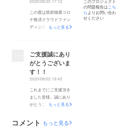
2020/08/25 17:12
このプロジェクト
が、ぜひ皆様にグッズ
の問題報告は
こち
を見て頂きたいと思い
この度は筑前猫屋コロ
ら
よりお問い合わ
ましてお写真を載せて
せください
ナ救済クラウドファン
見ました！今後、アイ
ディングへのご支援誠
もっと見る
テムごとにまた詳細を
にありがとうございま
載せていきたく思いま
す！皆様におかれまし
す！引き続き宜しくお
ても大変な情勢化の
ご支援誠にあり
願いいたします！！
中、ご協力頂きました
がとうございま
こと感謝感激！本当に
す！！
胸が熱くなる想いでご
ざいます。まだまだ先
2020/08/02 19:43
が見えない状況ではご
これまでにご支援頂き
ざいますが心強い援軍
ました皆様、誠にあり
を得る事が出来、この
がとうございます！本
もっと見る
ご支援を励みにこの先
来であればすぐにでも
もスタッフ、ニャンコ
お礼を直接申し上げた
コメント
一丸となって立ち向
もっと見る
いのですが掲載終了迄
かっていく所存でござ