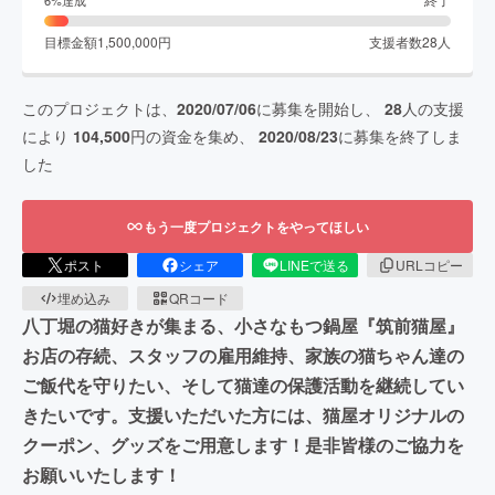
目標金額
1,500,000
円
支援者数
28
人
このプロジェクトは、
2020/07/06
に募集を開始し、
28
人の支援
により
104,500
円の資金を集め、
2020/08/23
に募集を終了しま
した
もう一度プロジェクトをやってほしい
ポスト
シェア
LINEで送る
URLコピー
埋め込み
QRコード
八丁堀の猫好きが集まる、小さなもつ鍋屋『筑前猫屋』
お店の存続、スタッフの雇用維持、家族の猫ちゃん達の
ご飯代を守りたい、そして猫達の保護活動を継続してい
きたいです。支援いただいた方には、猫屋オリジナルの
クーポン、グッズをご用意します！是非皆様のご協力を
お願いいたします！