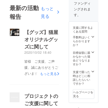
カー
ファンディ
ド） ◉オ
最新の活動
もっと
ングされま
リジナ
ルTシャ
報告
す。
見る
ツ（１
枚） ◉オ
リジナ
支援に関するよ
ルトー
【グッズ】猫屋
くある質問
ト ◉オリ
ジナル
手数料はいく
オリジナルグッ
ステン
らかかります
レスマ
か？
ズに関して
グ
2020/10/02 18:40
目標金額に届
かなかった場
合どうなりま
皆様 ご支援、ご声
すか？
援、誠にありがとうご
支援で困った
ざいます！筑前猫屋の
もっと見る
時はどこに相
オリジナルグッズをご
談したらいい
ですか？
紹介をさせて頂きま
す！！今回リターンの
ヘルプページを
プロジェクトの
見る
お品物としても使用さ
ご支援に関して
せて頂いているのです