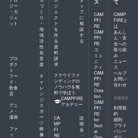
ス
て
ジー
づ
ジ
ッ
・ガ
く
ェ
フ
CAM
CAMP
ジェ
り
ク
に
PFI
FIREと
ット
・
ト
相
RE
は
地
を
談
CAM
あんし
域
作
す
PFI
ん・安
活
る
る
RE
全への
性
資
コ
取り組
化
料
ミュ
み
プロ
音
請
ニ
ニュー
ダク
楽
求
ティ
ス
ト
CAM
ヘルプ
クラウドファ
フー
チ
PFI
お問い
ンディングの
ド・
ャ
RE
合わせ
ノウハウを無
飲食
レ
Crea
料で学ぼう
店
ン
tion
各種規定
CAMPFIRE
ジ
CAM
アカデミー
アニ
ス
利用規
PFI
メ・
ポ
約
RE
漫画
ー
CA
説
細則
for
ツ
MP
明
プライ
Soci
ファ
映
FI
会
バシー
al
ッ
像
RE
・
ポリ
Goo