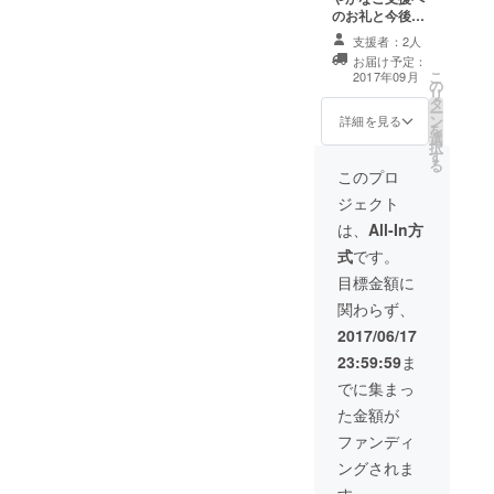
掲載します！
執筆スケジュー
のお礼と今後の
（プラチナ枠）
ルはライター・
LFCラボの展望
・スペシャルコ
支援者：2人
管理人の判断に
を綴ったメール
ンテンツ内に、
お届け予定：
よる旨予めご了
をお送りさせて
こ
LFCラボの支援
2017年09月
の
承ください） ＜
いただきます。
リ
者としてあなた
タ
ご支援いただく
・スペシャルコ
ー
の「応援コメン
ン
際のお願い＞
ンテンツに、
詳細を見る
を
ト」を掲載しま
選
※「応援コメン
LFCラボの支援
択
す！ ・あなたの
す
ト」の最後に、
者としてあなた
る
リクエストで
掲載OKな
の『Twitterアカ
このプロ
LFCラボ内で記
『Twitterのアカ
ウント』もしく
事を作成いたし
ジェクト
ウント名
は『Facebook
ます！（実際に
（@〜）』もし
アカウント』を
は、
All-In方
執筆できるか、
くは
掲載します！
執筆スケジュー
式
です。
『Facebookの
（プラチナ枠）
ルはライター・
URL』をご記入
・スペシャルコ
目標金額に
管理人の判断に
ください。
ンテンツ内に、
よる旨予めご了
関わらず、
※「応援コメン
LFCラボの支援
承ください） ・
ト」掲載不可な
者としてあなた
2017/06/17
「LFCラボ中長
場合はその旨を
の「応援コメン
期プロジェクト
23:59:59
ま
応援コメント内
ト」を掲載しま
計画書」の”サマ
でご連絡くださ
す！ ・あなたの
でに集まっ
リーページ”を
い。
リクエストで
データでご共有
た金額が
LFCラボ内で記
いたします。 ＜
事を作成いたし
ファンディ
ご支援いただく
ます！（実際に
際のお願い＞
ングされま
執筆できるか、
※「応援コメン
執筆スケジュー
す。