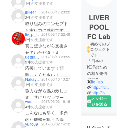
1件
の支援者です
iii4444
2017/06/17 23:22
LIVER
2件
の支援者です
取り組みのコンセプト
POOL
と実行力に感動です！
liv_p_lvej
2017/06/17 22:48
FC Lab
引き続きよろしくお願
2件
の支援者です
いします
初めてのプ
真に些少ながら支援さ
ロジェクト
せていただきます。
です
uetti0221
2017/06/10 23:55
このサイトを通じて少
「日本の
2件
の支援者です
しでも多くの人にリバ
KOPのため
応援しています！頑
プールの魅力が伝わっ
の相互発信
張ってください！
NakayaAya
2017/06/10 13:27
型プラット
てほしいですね。
lfc_lab
1件
の支援者です
フォーム」
これからも良質な記事
http://lfclab.jp/
微力ながら協力致しま
リバプール
http://liverpoolsc.jp/info/liverpoolfc_lab_introduction/
を期待しています!
す。共にリヴァプール
メッセー
FCラボの管
wao
2017/06/03 16:16
ジを送る
を盛り上げていきたい
理人です。
4件
の支援者です
です。
こんなにも早く、多角
共に頑張っていきま
的な情報が集まる場所
yulfc09
2017/06/02 14:12
しょう！
は他にありません。
リターンを