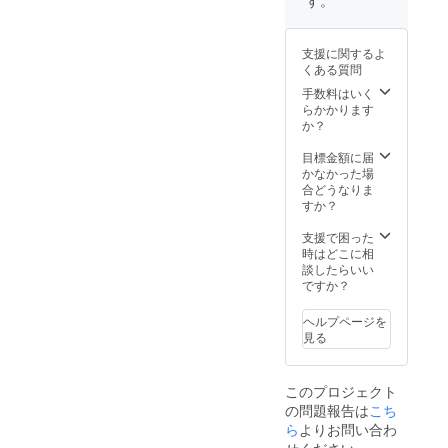
ト」の最後に、
ルはライター・
掲載OKな
管理人の判断に
『Twitterのアカ
よる旨予めご了
支援に関するよ
ウント名
承ください） ・
くある質問
（@〜）』もし
「LFCラボ中長
くは
手数料はいく
期プロジェクト
『Facebookの
らかかります
計画書」の”全
URL』をご記入
か？
ページ”をデータ
ください。
でご共有いたし
※「応援コメン
目標金額に届
ます。 ＜ご支援
ト」掲載不可な
かなかった場
いただく際のお
場合はその旨を
合どうなりま
願い＞ ※「応援
応援コメント内
すか？
コメント」の最
でご連絡くださ
後に、掲載OKな
い。
支援で困った
『Twitterのアカ
時はどこに相
ウント名
談したらいい
（@〜）』もし
ですか？
くは
『Facebookの
URL』をご記入
ヘルプページを
ください。
見る
※「応援コメン
ト」掲載不可な
場合はその旨を
このプロジェクト
応援コメント内
の問題報告は
こち
でご連絡くださ
ら
よりお問い合わ
い。
せください