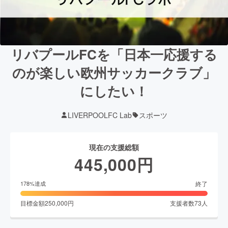
リバプールFCを「日本一応援する
のが楽しい欧州サッカークラブ」
にしたい！
LIVERPOOLFC Lab
スポーツ
現在の支援総額
445,000
円
終了
178
%達成
目標金額
250,000
円
支援者数
73
人