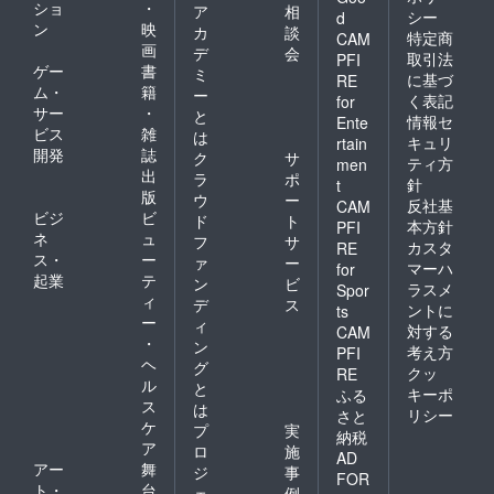
ショ
・
ア
相
シー
d
ン
映
カ
談
特定商
CAM
画
デ
会
取引法
PFI
ゲー
書
ミ
に基づ
RE
ム・
籍
ー
く表記
for
サー
・
と
情報セ
Ente
ビス
雑
は
キュリ
rtain
開発
誌
ク
サ
ティ方
men
出
ラ
ポ
針
t
版
ウ
ー
反社基
CAM
ビジ
ビ
ド
ト
本方針
PFI
ネ
ュ
フ
サ
カスタ
RE
ス・
ー
ァ
ー
マーハ
for
起業
テ
ン
ビ
ラスメ
Spor
ィ
デ
ス
ントに
ts
ー
ィ
対する
CAM
・
ン
考え方
PFI
ヘ
グ
クッ
RE
ル
と
キーポ
ふる
ス
は
リシー
さと
ケ
プ
実
納税
ア
ロ
施
AD
アー
舞
ジ
事
FOR
ト・
台
ェ
例