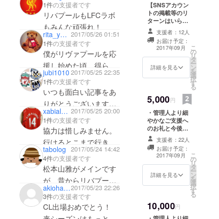
張っください！
1件
の支援者です
【SNSアカウン
アカウント』を
トの掲載等のリ
リバプールもLFCラボ
掲載します！
ターンはいらな
（ブロンズ枠）
もみんな頑張れ！
い！という方向
＜ご支援いただ
支援者：12人
rita_ynwa
2017/05/26 01:51
け】 管理人より
く際のお願い＞
お届け予定：
1件
の支援者です
細やかなご支援
※「応援コメン
こ
2017年09月
の
へのお礼と今後
僕がリヴァプールを応
ト」の最後に、
リ
タ
のLFCラボの展
掲載OKな
ー
援し始めた頃、得られ
ン
望を綴ったメー
詳細を見る
『Twitterのアカ
を
jubi1010
2017/05/25 22:35
選
ルをお送りさせ
る情報は雑誌の特集や
ウント名
択
1件
の支援者です
す
ていただきま
（@〜）』もし
る
深夜のサッカー番組の
す。ご自由に金
いつも面白い記事をあ
くは
5,000
額をご設定いた
ミニコーナーくらい
円
『Facebookの
りがとうございます！
だけます！
URL』をご記入
xabialonso1125
2017/05/25 20:00
で、当時の僕にとって
・管理人より細
微力ながら応援させて
ください。
1件
の支援者です
やかなご支援へ
はそれが全てだった。
いただきます。
のお礼と今後の
協力は惜しみません。
でも、今はこんなにも
LFCラボの展望
@jubi1010
支援者：22人
行けるとこまで行きま
を綴ったメール
近くでリヴァプールの
お届け予定：
tabolog
2017/05/24 14:42
をお送りさせて
しょう。
こ
2017年09月
4件
の支援者です
情報を得られるように
の
いただきます。
リ
タ
・スペシャルコ
松本山雅がメインです
なった。こんなにも幸
ー
ン
ンテンツに、
詳細を見る
を
が、昔からリバプール
せで嬉しいことはな
選
LFCラボの支援
択
akiohashi
2017/05/23 22:26
す
者としてあなた
が好きで応援していま
い。ラボに携わるすべ
る
3件
の支援者です
の『Twitterアカ
す！
10,000
ての人々に感謝しま
CL出場おめでとう！
ウント』もしく
円
は『Facebook
ジェラードがきっかけ
す。
来シーズンはもっと楽
・管理人より細