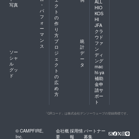
ALL
写真
・
ク
HIO
パ
ト
KOS
フ
の
HI
ォ
作
JFA
ー
り
クラ
マ
方
ウド
ン
プ
統
ファ
ス
ロ
計
ン
ソー
ジ
デ
ディ
シャ
ェ
ー
ング
ル
ク
タ
mac
グッ
ト
hi-ya
ド
の
補助
広
金申
め
請サ
方
ポー
ト
「QRコード」は株式会社デンソーウェーブの登録商標です。
© CAMPFIRE,
会社概
採用情
パートナー
Inc.
要
報
募集