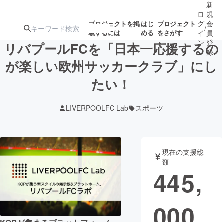
新
ロ
規
グ
会
プロジェクトを掲
はじ
プロジェクト
/
載するには
める
をさがす
イ
員
ン
登
リバプールFCを「日本一応援するの
録
が楽しい欧州サッカークラブ」にし
たい！
人気のプロ
注目のリ
注目の新着プロ
募集終了が近いプ
もうすぐ公開
ジェクト
ターン
ジェクト
ロジェクト
されます
LIVERPOOLFC Lab
スポーツ
アート・写真
音楽
現在の支援総
テクノロジー・ガジェット
ゲーム・サ
額
445,
映像・映画
書籍・雑誌
000
ビジネス・起業
チャレンジ