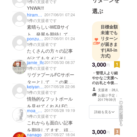
1件
の支援者です
共に歩ませてくださ
YNWA!!!
選ぶ
い。YNWA.
hiramatsudaichi
2017/06/01 07:24
1件
の支援者です
素晴らしいWEBサイ
目標金額
@i__wao
未達でも
ト。発展を期待してい
リターン
ponzu_wccf
2017/06/01 01:24
ます！
が届きま
1件
の支援者です
す
(All-in
たくさんの方々の記事
方式)
がとてもタメにそして
jamie_lfc
2017/05/30 08:37
3,000
楽しく拝見させていた
円
1件
の支援者です
だいています。運営頑
・管理人より細
リヴァプールFCサポー
やかなご支援へ
張って下さい。
ターとして、この素晴
のお礼と今後の
keiyan38YNWA
2017/05/28 22:06
LFCラボの展望
らしいプロジェクトに
支援者：28人
1件
の支援者です
を綴ったメール
お届け予定：
お力添えが出来る事を
をお送りさせて
情熱的なフットボール
こ
2017年09月
の
いただきます。
光栄に思います。
リ
を見せてくれるLFCが
タ
・スペシャルコ
ー
moa_gon95
2017/05/28 19:19
ン
ンテンツに、
詳細を見る
愛し過ぎる✨頑張れ
を
1件
の支援者です
選
LFCラボの支援
http://www.facebook.co
択
YNWA
す
者としてあなた
これからも面白い記事
る
m/ariken0117
の『Twitterアカ
を期待してます。頑
3,000
ウント』もしく
円
nanago
2017/05/27 18:04
は『Facebook