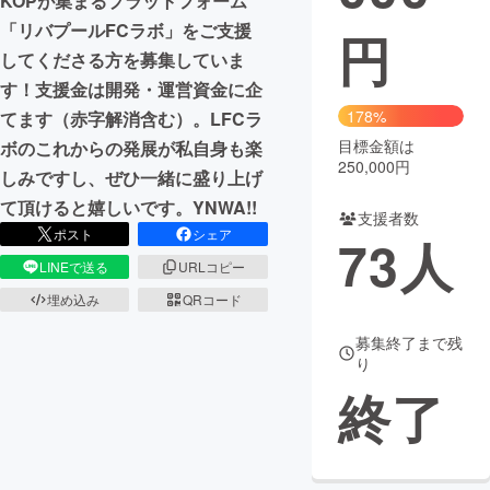
KOPが集まるプラットフォーム
「リバプールFCラボ」をご支援
円
まちづくり・地域活性化
してくださる方を募集していま
す！支援金は開発・運営資金に企
CAMPFIRE for Social Good
CAMPFIRE Creation
178%
てます（赤字解消含む）。LFCラ
CAMPFIREふるさと納税
machi-ya
コミュニティ
目標金額は
ボのこれからの発展が私自身も楽
250,000円
しみですし、ぜひ一緒に盛り上げ
て頂けると嬉しいです。YNWA!!
支援者数
ポスト
シェア
73
人
LINEで送る
URLコピー
埋め込み
QRコード
募集終了まで残
り
終了