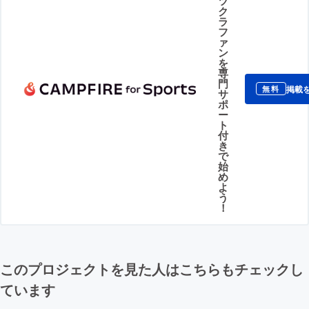
ツ
ク
ラ
フ
ァ
ン
を
専
門
掲載
無料
サ
ポ
ー
ト
付
き
で
始
め
よ
う
！
このプロジェクトを見た人はこちらもチェックし
ています