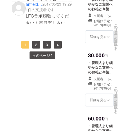
アカウント』を
anfield8redskop
2017/05/23 19:29
やかなご支援へ
で好きになりました
@rita_ynwa
しみにしています。
掲載します！
のお礼と今後の
1件
の支援者です
（シルバー枠）
が、いまも継続して応
LFCラボの展望
LFCラボ頑張ってくだ
・スペシャルコ
支援者：9人
を綴ったメール
援しています。
ンテンツ内に、
お届け予定：
さい！毎日楽しみにし
をお送りさせて
こ
LFCラボの支援
2017年09月
日本にリバプールファ
の
いただきます。
ています！
リ
者としてあなた
タ
・スペシャルコ
ンがもっと増えるよ
ー
の「応援コメン
Twitterアカウント
ン
ンテンツに、
詳細を見る
を
ト」を掲載しま
う、頑張って下さい！
選
LFCラボの支援
→@yosougai8reds
択
す！ ＜ご支援い
1
2
3
4
す
者としてあなた
応援しています。
る
ただく際のお願
の『Twitterアカ
い＞ ※「応援コ
30,000
次のページ
ウント』もしく
円
メント」の最後
は『Facebook
Twitterアカウント
に、掲載OKな
・管理人より細
アカウント』を
『Twitterのアカ
やかなご支援へ
@YamagaTabolog
掲載します！
ウント名
のお礼と今後の
（ゴールド枠）
（@〜）』もし
LFCラボの展望
・スペシャルコ
支援者：0人
くは
を綴ったメール
ンテンツ内に、
お届け予定：
『Facebookの
をお送りさせて
こ
LFCラボの支援
2017年09月
の
URL』をご記入
いただきます。
リ
者としてあなた
タ
ください。
・スペシャルコ
ー
の「応援コメン
ン
※「応援コメン
ンテンツに、
詳細を見る
を
ト」を掲載しま
選
ト」掲載不可な
LFCラボの支援
択
す！ ・あなたの
す
場合はその旨を
者としてあなた
る
リクエストで
応援コメント内
の『Twitterアカ
LFCラボ内で記
50,000
でご連絡くださ
ウント』もしく
円
事を作成いたし
い。
は『Facebook
ます！（実際に
・管理人より細
アカウント』を
執筆できるか、
やかなご支援へ