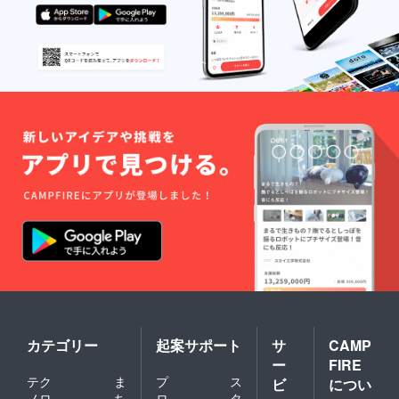
カテゴリー
起案サポート
サ
CAMP
ー
FIRE
テク
ま
プ
ス
ビ
につい
ノロ
ち
ロ
タ