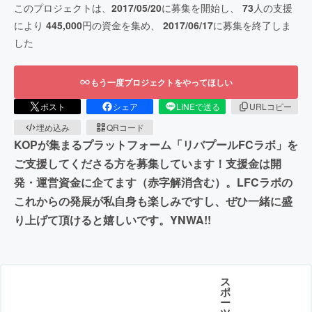
このプロジェクトは、
2017/05/20
に募集を開始し、
73
人の支援
により
445,000
円の資金を集め、
2017/06/17
に募集を終了しま
した
もう一度プロジェクトをやってほしい
ポスト
シェア
LINEで送る
URLコピー
埋め込み
QRコード
KOPが集まるプラットフォーム「リバプールFCラボ」を
ご支援してくださる方を募集しています！支援金は開
発・運営資金に企てます（赤字解消含む）。LFCラボの
これからの発展が私自身も楽しみですし、ぜひ一緒に盛
り上げて頂けると嬉しいです。YNWA!!
ス
ポ
ー