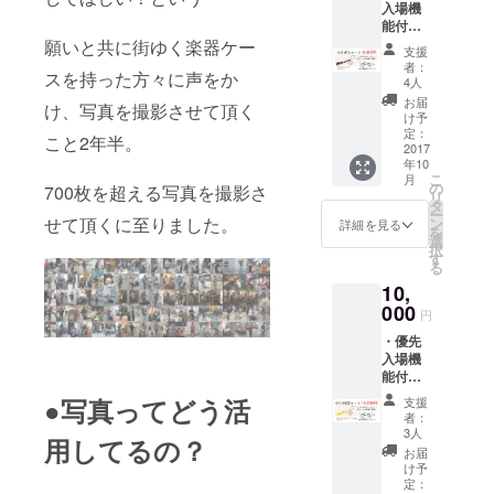
入場機
メール
能付
・優先
き ド
願いと共に街ゆく楽器ケー
入場機
支援
リンク
能付
者：
スを持った方々に声をか
引換
き ド
4人
券 2枚
リンク
お届
け、写真を撮影させて頂く
・オリ
引換
け予
ジナル
券 1枚
定：
こと2年半。
キーホ
2017
年10
ル
こ
月
ダー
の
700枚を超える写真を撮影さ
リ
with え
タ
ー
らべる!
せて頂くに至りました。
ン
詳細を見る
を
楽器型
選
択
キーホ
す
る
ル
10,
ダー 1
個
000
円
・優先
入場機
能付
き ド
●写真ってどう活
支援
リンク
者：
引換
3人
用してるの？
券 2枚
お届
・オリ
け予
ジナル
定：