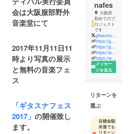
ティバル実行委員
nafes
会は大阪服部野外
大阪府
初めてのプ
音楽堂にて
ロジェクト
です
gitasunafes
https://guitarsnaps.jimdo.com/
2017年11月11日11
https://guitarsnapsfestival.wixsite.com/gsfes
https://www.facebook.com/Guitarsnaps/
時より写真の展示
https://www.facebook.com/guitarsnapsfestival/
メッセー
と無料の音楽フェ
ジを送る
ス
リターンを
「ギタスナフェス
選ぶ
2017」
の開催致し
目標金額
ます。
未達でも
リターン