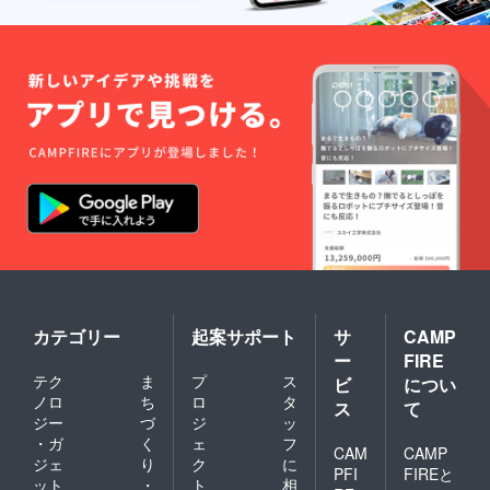
カテゴリー
起案サポート
サ
CAMP
ー
FIRE
テク
ま
プ
ス
ビ
につい
ノロ
ち
ロ
タ
ス
て
ジー
づ
ジ
ッ
・ガ
く
ェ
フ
CAM
CAMP
ジェ
り
ク
に
PFI
FIREと
ット
・
ト
相