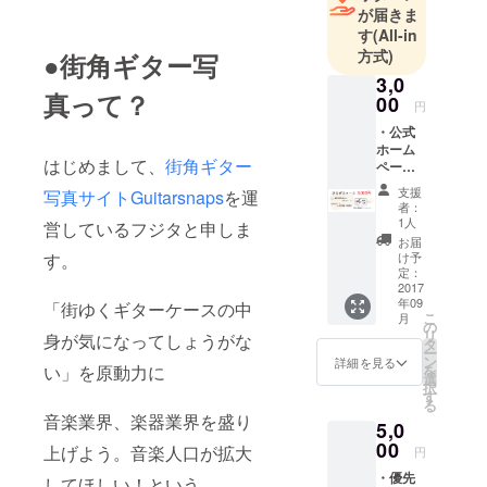
が届きま
す
(All-in
方式)
●街角ギター写
3,0
真って？
00
円
・公式
ホーム
はじめまして、
街角ギター
ページ
にサ
支援
写真サイトGuitarsnaps
を運
ポー
者：
ターと
1人
営しているフジタと申しま
してあ
お届
なたの
す。
け予
お名前
定：
を掲
2017
年09
載。
「街ゆくギターケースの中
こ
月
（公演
の
リ
身が気になってしょうがな
特設
タ
ー
ページ
ン
詳細を見る
い」を原動力に
を
にて
選
択
2017/12
す
る
/31まで
音楽業界、楽器業界を盛り
5,0
掲載）
・お礼
00
上げよう。音楽人口が拡大
円
のメッ
・優先
セージ
してほしい！という