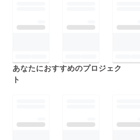
ス。でも目標である入
よろしくお願いしま
場者1111人にはとど
す。 ギタスナキャラ
かず・・・。つぎこそ
バンvol.1 内容
は！ ということで今
【ワークショップ】
後ともよろしくお願い
モザイクキャンドル作
いたします。
り：bono candle オリ
ジナルフラワーブレス
レット作り：＆kei 写
あなたにおすすめのプロジェク
真撮影：shiina
photo〜しぃなふぉ
ト
と〜 お名前ソングを
つくろう、ダンボール
でギターをつくろう：
MusiKa 【ライブ】 ひ
ろちゃん。 with藤田
MusiKa with藤田 川
口裕 with藤田 あり
がとうございました！