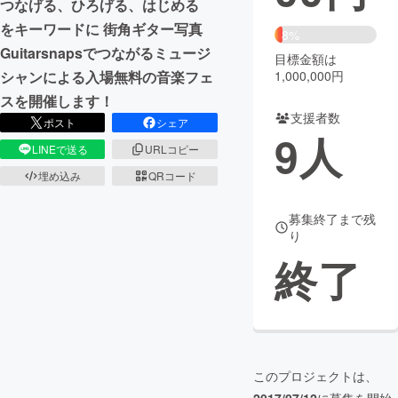
つなげる、ひろげる、はじめる
をキーワードに 街角ギター写真
まちづくり・地域活性化
8%
Guitarsnapsでつながるミュージ
目標金額は
1,000,000円
シャンによる入場無料の音楽フェ
CAMPFIRE for Social Good
CAMPFIRE Creation
スを開催します！
CAMPFIREふるさと納税
machi-ya
コミュニティ
支援者数
ポスト
シェア
9
人
LINEで送る
URLコピー
埋め込み
QRコード
募集終了まで残
り
終了
このプロジェクトは、