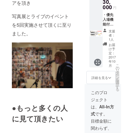
30,
アを頂き
000
円
・優先
写真展とライブのイベント
入場機
を5回実施させて頂くに至り
能付
き ド
支援
ました。
リンク
者：
引換
1人
券 2枚
お届
・オリ
け予
ジナル
定：
キーホ
2017
年10
ル
こ
月
ダー
の
リ
金 1個
タ
ー
・バッ
ン
詳細を見る
を
クス
選
択
テージ
す
る
入場権
このプロ
※お届け
ジェクト
は9月予
定です
●もっと多くの人
は、
All-In方
が、
式
です。
バック
に見て頂きたい
ステー
目標金額に
ジ入場
関わらず、
は当日