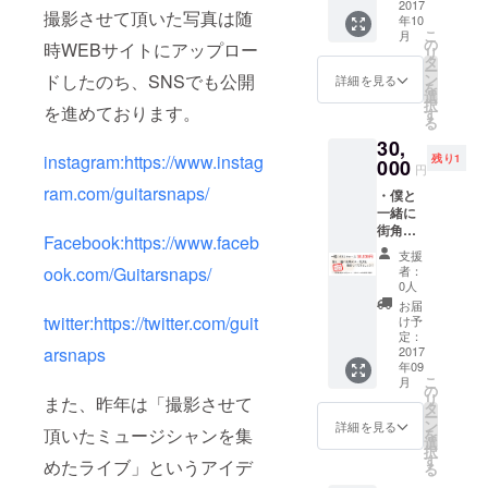
キーホ
2017
撮影させて頂いた写真は随
年10
ル
こ
月
ダー
の
時WEBサイトにアップロー
リ
金 1個
タ
ー
ドしたのち、SNSでも公開
ン
詳細を見る
を
選
択
を進めております。
す
る
30,
instagram:https://www.instag
残り1
000
円
ram.com/guitarsnaps/
・僕と
一緒に
街角ギ
Facebook:https://www.faceb
ター写
支援
真を撮
ook.com/Guitarsnaps/
者：
りに行
0人
きま
お届
しょ
twitter:https://twitter.com/guit
け予
う！
定：
arsnaps
2017
年09
こ
月
の
リ
また、昨年は「撮影させて
タ
ー
ン
詳細を見る
頂いたミュージシャンを集
を
選
択
す
めたライブ」というアイデ
る