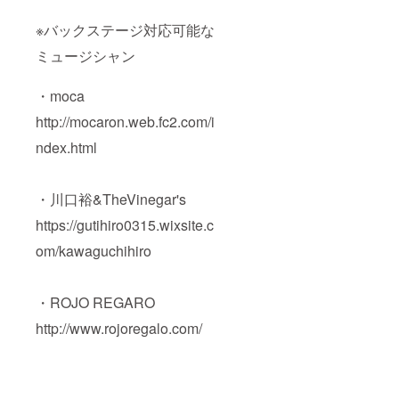
※バックステージ対応可能な
ミュージシャン
・moca
http://mocaron.web.fc2.com/i
ndex.html
・川口裕&TheVinegar's
https://gutihiro0315.wixsite.c
om/kawaguchihiro
・ROJO REGARO
http://www.rojoregalo.com/