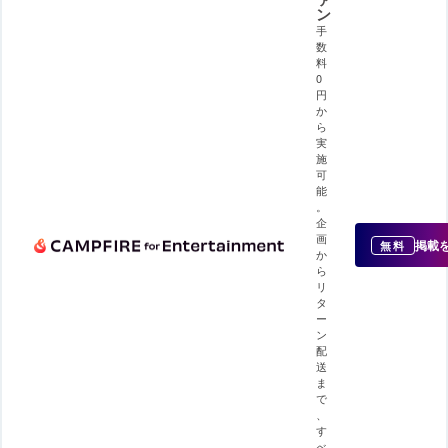
ン
手
数
料
0
円
か
ら
実
施
可
能
。
企
画
掲載
無料
か
ら
リ
タ
ー
ン
配
送
ま
で
、
す
べ