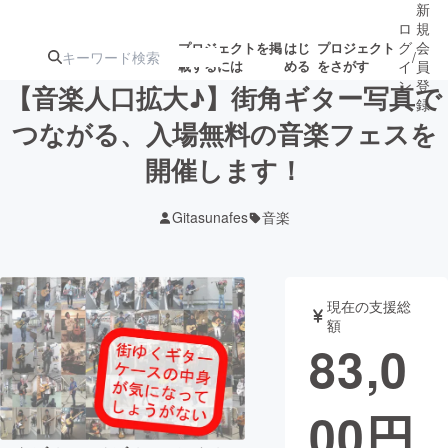
新
ロ
規
グ
会
プロジェクトを掲
はじ
プロジェクト
/
載するには
める
をさがす
イ
員
ン
登
【音楽人口拡大♪】街角ギター写真で
録
つながる、入場無料の音楽フェスを
開催します！
人気のプロ
注目のリ
注目の新着プロ
募集終了が近いプ
もうすぐ公開
ジェクト
ターン
ジェクト
ロジェクト
されます
Gitasunafes
音楽
アート・写真
音楽
現在の支援総
テクノロジー・ガジェット
ゲーム・サ
額
83,0
映像・映画
書籍・雑誌
00
円
ビジネス・起業
チャレンジ