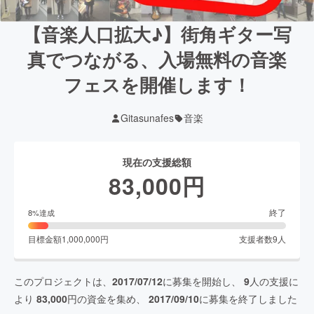
【音楽人口拡大♪】街角ギター写
真でつながる、入場無料の音楽
フェスを開催します！
Gitasunafes
音楽
現在の支援総額
83,000
円
終了
8
%達成
目標金額
1,000,000
円
支援者数
9
人
このプロジェクトは、
2017/07/12
に募集を開始し、
9
人の支援に
より
83,000
円の資金を集め、
2017/09/10
に募集を終了しました