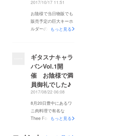
2017/10/17 11:51
お陰で当日は晴れ。
前日の雨に備えた設営
お陰様で当日物販でも
も活きて比較的スムー
販売予定の巨大キーホ
ズな開催となりまし
ルダーの製作が完了！
もっと見る
た。 結果、イベント
優先入場チケットと共
通じて515名のお客様
に発送準備に入りまし
にご来場いただきまし
た♪ 準備でき次第順次
ギタスナキャラ
た！ Campfireでご支
発送させていただきま
援いただいた部分も
バンVol.1開
すー！
がっちり会の運営に活
催 お陰様で満
用させて頂きました♪
員御礼でした♪
皆さんの応援があった
2017/08/22 06:08
から、すこしでも応援
してください方がいて
8月20日豊中にあるワ
くれるということが
ニ肉料理で有名な
あったから無事に開催
Thee Food Rest
もっと見る
することができまし
Garageさん （フェス
た。 本当にありがと
当日も飲食ブースでご