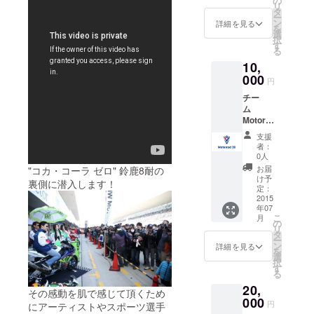
の
リ
ませ
タ
ー
ん。
ン
詳細を見る
を
選
択
す
る
10,
000
円
チー
ム
Motorra
d#39
支援
オリジ
者：
ナルT
0人
シャツ
お届
"コカ・コーラ ゼロ" 鈴鹿8耐の
※観戦チ
け予
裏側に潜入します！
ケット
定：
や撮影
2015
年07
会は付
こ
月
いてい
の
リ
ませ
タ
ー
ん。
ン
詳細を見る
を
選
択
す
る
20,
その感動を肌で感じて頂くため
000
円
にアーティストやスポーツ選手