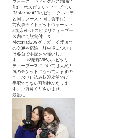
ウォーク、パドックパス(撮影可
能) ・ホスピタリティーブース
(Motorrad#39のピットクルー等
と同じブース・同じ食事付) ・
前夜祭ナイトピットウォーク ・
2階席VIPホスピタリティーブー
ス内にて飲食付 ＆
Motorrad#39グッズ （会場まで
の交通や宿泊、駐車場について
は各自で手配をお願いしま
す。） ※2階席VIPホスビタリ
ティーブースについては大変人
気のチケットになっていますの
で、お申し込み状況次第では、
手配できない可能性がありま
す。ご容赦くださいませ。
最後に