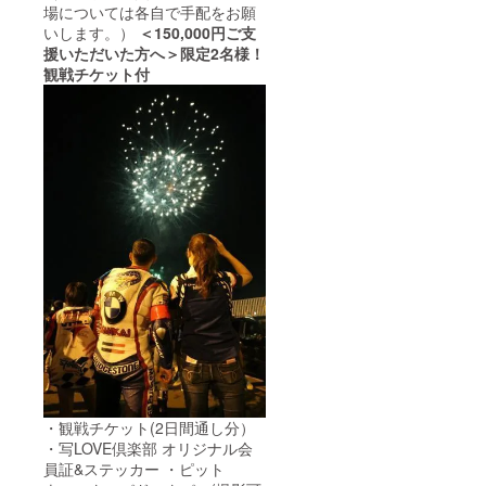
場については各自で手配をお願
いします。）
＜150,000円ご支
援いただいた方へ＞限定2名様！
観戦チケット付
・観戦チケット(2日間通し分）
・写LOVE倶楽部 オリジナル会
員証&ステッカー ・ピット