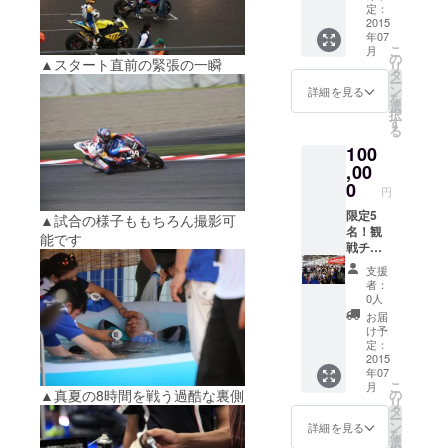
LOVE倶
定：
楽部 オ
2015
年07
リジナ
こ
月
ル会員
の
▲スタート直前の緊張の一瞬
リ
証&ス
タ
ー
テッ
ン
詳細を見る
を
カー ・
選
択
ピット
す
る
ウォー
100
ク、パ
ドック
,00
パス(撮
0
円
影可
能) ・
限定5
▲試合の様子ももちろん撮影可
前夜祭
名！観
能です
ナイト
戦チ
ピット
ケット
支援
ウォー
付 ・観
者：
ク ・
戦チ
0人
Motorra
ケット
お届
d#39
・写
け予
グッズ
LOVE倶
定：
（会場
楽部 オ
2015
年07
までの
リジナ
こ
月
交通や
ル会員
▲真夏の8時間を戦う過酷な裏側
の
リ
宿泊、
証&ス
タ
ー
駐車場
テッ
ン
詳細を見る
を
につい
カー ・
選