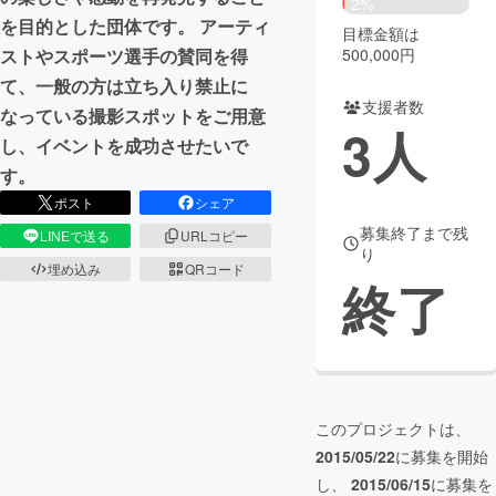
2%
を目的とした団体です。 アーティ
目標金額は
まちづくり・地域活性化
500,000円
ストやスポーツ選手の賛同を得
て、一般の方は立ち入り禁止に
支援者数
CAMPFIRE for Social Good
CAMPFIRE Creation
なっている撮影スポットをご用意
3
人
CAMPFIREふるさと納税
machi-ya
コミュニティ
し、イベントを成功させたいで
す。
ポスト
シェア
募集終了まで残
LINEで送る
URLコピー
り
埋め込み
QRコード
終了
このプロジェクトは、
2015/05/22
に募集を開始
し、
2015/06/15
に募集を