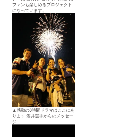
申し込
ファンも楽しめるプロジェクト
み状況
になっています。
次第で
は、手
配でき
ない可
能性が
ありま
す。ご
容赦く
ださい
ませ。
▲感動の8時間ドラマはここにあ
ります 酒井選手からのメッセー
ジ