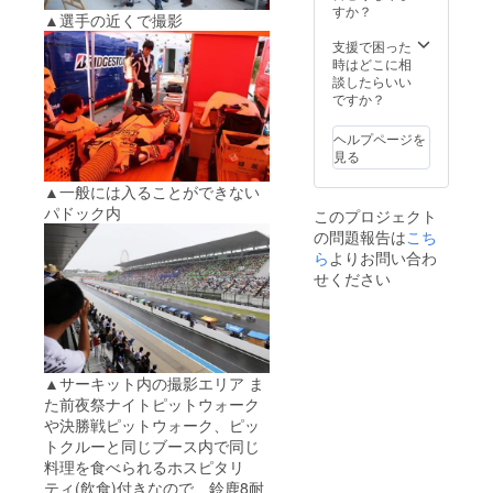
d#39
すか？
▲選手の近くで撮影
グッズ
（会場
支援で困った
までの
時はどこに相
交通や
談したらいい
宿泊、
ですか？
駐車場
につい
ヘルプページを
ては各
見る
自で手
配をお
▲一般には入ることができない
願いし
パドック内
このプロジェクト
ま
の問題報告は
こち
す。）
※2階席
ら
よりお問い合わ
VIPホス
せください
ビタリ
ティー
ブース
につい
ては大
変人気
▲サーキット内の撮影エリア ま
のチ
た前夜祭ナイトピットウォーク
ケット
や決勝戦ピットウォーク、ピッ
になっ
トクルーと同じブース内で同じ
ていま
料理を食べられるホスピタリ
すの
で、お
ティ(飲食)付きなので、鈴鹿8耐