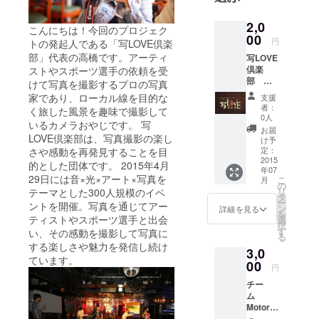
2,0
こんにちは！今回のプロジェク
00
円
トの発起人である「写LOVE倶楽
部」代表の高橋です。アーティ
写LOVE
倶楽
ストやスポーツ選手の依頼を受
部 オ
けて写真を撮影するプロの写真
リジナ
家であり、ローカル線を目的な
支援
ル会員
者：
く旅した風景を趣味で撮影して
証＆ス
0人
いるカメラおやじです。 写
テッ
お届
LOVE倶楽部は、写真撮影の楽し
カー ※
け予
観戦チ
定：
さや感動を再発見することを目
ケット
2015
的とした団体です。 2015年4月
年07
や撮影
29日には音×光×アート×写真を
こ
月
会は付
の
リ
テーマとした300人規模のイベ
いてい
タ
ー
ントを開催。写真を通じてアー
ませ
ン
詳細を見る
を
ん。
ティストやスポーツ選手と出会
選
択
す
い、その感動を撮影して写真に
る
する楽しさや魅力を発信し続け
3,0
ています。
00
円
チー
ム
Motorra
d#39