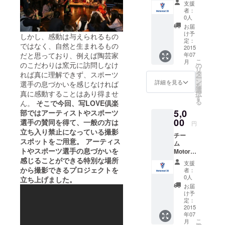
支援
オリジ
者：
ナルス
0人
テッ
お届
カー ※
け予
しかし、感動は与えられるもの
観戦チ
定：
ではなく、自然と生まれるもの
ケット
2015
年07
だと思っており、例えば陶芸家
や撮影
こ
月
会は付
のこだわりは窯元に訪問しなけ
の
リ
いてい
タ
れば真に理解できず、スポーツ
ー
ませ
ン
詳細を見る
選手の息づかいを感じなければ
を
ん。
選
真に感動することはあり得ませ
択
す
る
ん。
そこで今回、写LOVE倶楽
5,0
部ではアーティストやスポーツ
00
選手の賛同を得て、一般の方は
円
立ち入り禁止になっている撮影
チー
スポットをご用意。 アーティス
ム
トやスポーツ選手の息づかいを
Motorra
d#39
感じることができる特別な場所
支援
オリジ
から撮影できるプロジェクトを
者：
ナルタ
0人
立ち上げました。
オル ※
お届
観戦チ
け予
ケット
定：
や撮影
2015
年07
会は付
こ
月
いてい