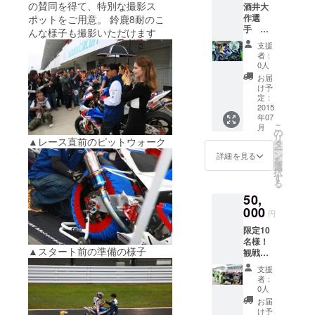
の賛同を得て、特別な撮影ス
酒井大
作選
ポットをご用意。 鈴鹿8耐のこ
手 サ
んな様子も撮影いただけます
イン色
支援
紙
者：
＆
0人
Motorra
お届
d#39
け予
グッズ
定：
※観戦チ
2015
年07
ケット
こ
月
や撮影
の
リ
▲レース直前のピットウォーク
会は付
タ
ー
いてい
ン
詳細を見る
を
ませ
選
択
ん。
す
る
50,
000
円
限定10
名様！
▲スタート前の準備の様子
観戦チ
ケット
支援
付 ・観
者：
戦チ
0人
ケット
お届
・写
け予