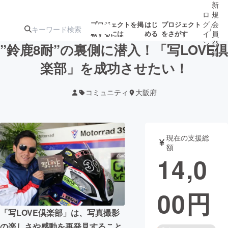
新
ロ
規
グ
会
プロジェクトを掲
はじ
プロジェクト
/
載するには
める
をさがす
イ
員
ン
登
”鈴鹿8耐”の裏側に潜入！「写LOVE倶
録
楽部」を成功させたい！
人気のプロ
注目のリ
注目の新着プロ
募集終了が近いプ
もうすぐ公開
コミュニティ
大阪府
ジェクト
ターン
ジェクト
ロジェクト
されます
アート・写真
音楽
現在の支援総
額
14,0
テクノロジー・ガジェット
ゲーム・サ
00
円
映像・映画
書籍・雑誌
「写LOVE倶楽部」は、写真撮影
ビジネス・起業
チャレンジ
の楽しさや感動を再発見すること