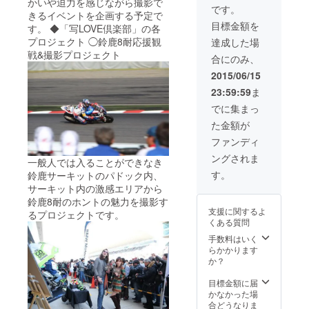
かいや迫力を感じながら撮影で
（会場
ピタリ
です。
きるイベントを企画する予定で
までの
ティー
目標金額を
交通や
ブース
す。 ◆「写LOVE倶楽部」の各
宿泊、
(Motorr
プロジェクト ◯鈴鹿8耐応援観
達成した場
駐車場
ad#39
戦&撮影プロジェクト
合にのみ、
につい
のピッ
ては各
トク
2015/06/15
自で手
ルー等
23:59:59
ま
配をお
と同じ
願いし
ブー
でに集まっ
ま
ス・同
た金額が
す。）
じ食事
付) ・前
ファンディ
夜祭ナ
ングされま
イト
一般人では入ることができなき
ピット
す。
鈴鹿サーキットのパドック内、
ウォー
サーキット内の激感エリアから
ク ・2
鈴鹿8耐のホントの魅力を撮影す
階席VIP
支援に関するよ
るプロジェクトです。
ホスピ
くある質問
タリ
ティー
手数料はいく
ブース
らかかります
内にて
か？
飲食
付
目標金額に届
＆
かなかった場
Motorra
合どうなりま