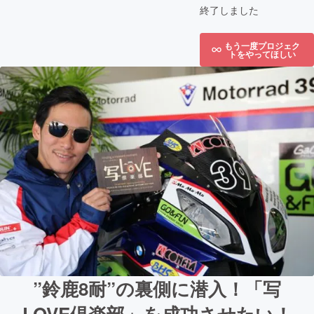
終了しました
もう一度プロジェク
トをやってほしい
”鈴鹿8耐”の裏側に潜入！「写
LOVE倶楽部」を成功させたい！