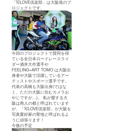
「写LOVE倶楽部」は大阪発のプ
ロジェクトです。
今回のプロジェクトで賛同を得
ている全日本ロードレースライ
ダー酒井大作選手や
FEELING=ART TOMO は大阪出
身者や大阪で活躍しているアー
ティストやスポーツ選手です。
代表の高橋も大阪出身(ではな
く、ただの大阪に住むカメラお
やじですが…)。 私が愛する大
阪は商人の都と呼ばれています
が、「写LOVE倶楽部」が大阪を
写真愛好家の聖地と呼ばれるよ
うに頑張ります！
今後の予定