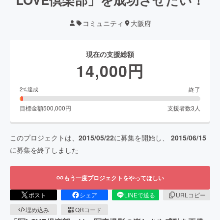
コミュニティ
大阪府
現在の支援総額
14,000
円
終了
2
%達成
目標金額
500,000
円
支援者数
3
人
このプロジェクトは、
2015/05/22
に募集を開始し、
2015/06/15
に募集を終了しました
もう一度プロジェクトをやってほしい
ポスト
シェア
LINEで送る
URLコピー
埋め込み
QRコード