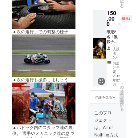
択
ては各
ピット
す
る
自で手
ウォー
150
配をお
ク、パ
願いし
ドック
,00
残り2
ま
パス(撮
0
円
す。）
影可能)
▲次の走行までの調整の様子
・ホス
限定2
ピタリ
名！観
ティー
戦チ
ブース
ケット
支援
(Motorr
付 ・観
者：
ad#39
戦チ
0人
のピッ
ケット
お届
トク
・写
け予
ルー等
LOVE倶
定：
と同じ
楽部 オ
2015
▲次の走行も撮影しましょう
年07
ブー
リジナ
こ
月
ス・同
ル会員
の
リ
じ食事
証&ス
タ
ー
付) ・
テッ
ン
詳細を見る
を
前夜祭
カー ・
選
択
ナイト
ピット
す
る
ピット
ウォー
このプロ
ウォー
ク、パ
ジェクト
ク ・
ドック
Motorra
パス(撮
▲パドック内のスタッフ達の裏
は、All-or-
d#39
影可能)
側。 選手やメカニック達の息づ
Nothing方式
グッズ
・ホス