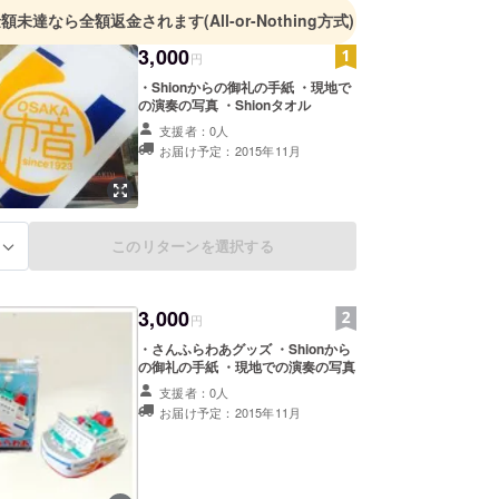
金額未達なら全額返金されます
(All-or-Nothing方式)
3,000
円
・Shionからの御礼の手紙 ・現地で
の演奏の写真 ・Shionタオル
支援者：0人
お届け予定：2015年11月
このリターンを選択する
る
3,000
円
・さんふらわあグッズ ・Shionから
の御礼の手紙 ・現地での演奏の写真
支援者：0人
お届け予定：2015年11月