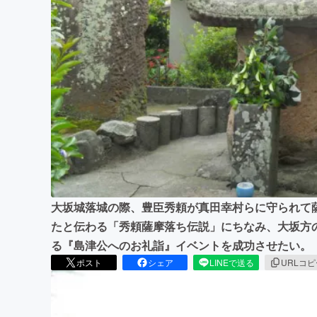
まちづくり・地域活性化
大坂城落城の際、豊臣秀頼が真田幸村らに守られて
たと伝わる「秀頼薩摩落ち伝説」にちなみ、大坂方
る『島津公へのお礼詣』イベントを成功させたい。
ポスト
シェア
LINEで送る
URLコ