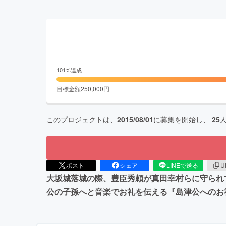
101
%達成
目標金額
250,000
円
このプロジェクトは、
2015/08/01
に募集を開始し、
25
ポスト
シェア
LINEで送る
U
大坂城落城の際、豊臣秀頼が真田幸村らに守られ
公の子孫へと音楽でお礼を伝える『島津公へのお