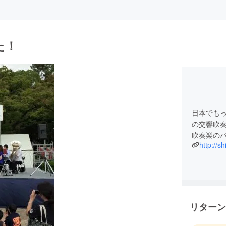
た！
日本でも
の交響吹奏楽団
http://sh
リターン