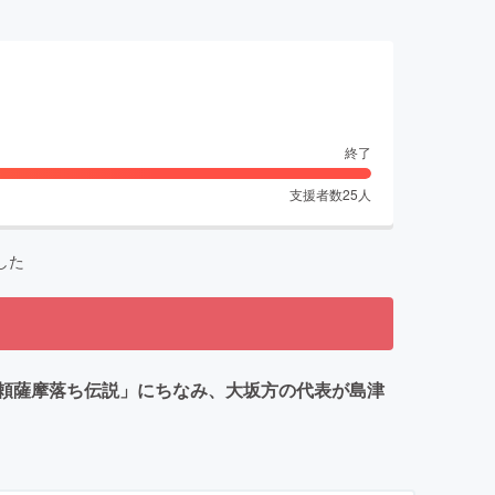
終了
支援者数
25
人
した
頼薩摩落ち伝説」にちなみ、大坂方の代表が島津