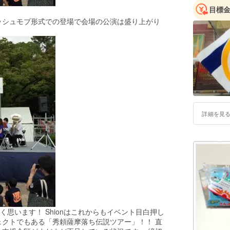
目標
ッシュモブ形式での登場で会場の公演は盛り上がり
詳細を見
思います！ Shionはこれからもイベント目白押し
ェクトでもある「秀頼薩摩落ち伝説ツアー」！！ 直