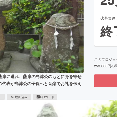
募集終
CAMPFIRE for Social Good
CAMPFIRE Creation
終
CAMPFIREふるさと納税
machi-ya
コミュニティ
このプロジェ
253,000
円の
薩摩に逃れ、薩摩の島津公のもとに身を寄せ
の代表が島津公の子孫へと音楽でお礼を伝え
ピー
埋め込み
QRコード