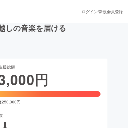
ログイン
/
新規会員登録
年越しの音楽を届ける
うすぐ公開されます
支援総額
プロダクト
3,000
円
ファッション
スポーツ
50,000円
数
ア
ソーシャルグッド
人