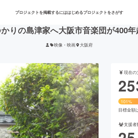
プロジェクトを掲載するには
はじめる
プロジェクトをさがす
かりの島津家へ大阪市音楽団が400
映像・映画
大阪府
注目のリターン
注目の新着プロジェクト
募集終了が近いプロジェクト
も
現在の
音楽
舞台・パフォーマンス
25
ゲーム・サービス開発
フード・飲食店
101%
書籍・雑誌出版
アニメ・漫画
目標金額は2
支援者
チャレンジ
ビューティー・ヘルスケ
25