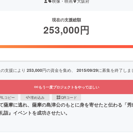
映像・映画
大阪府
現在の支援総額
253,000
円
人の支援により
253,000
円の資金を集め、
2015/09/29
に募集を終了しま
もう一度プロジェクトをやってほしい
RLコピー
埋め込み
QRコード
て薩摩に逃れ、薩摩の島津公のもとに身を寄せたと伝わる「秀
礼詣』イベントを成功させたい。