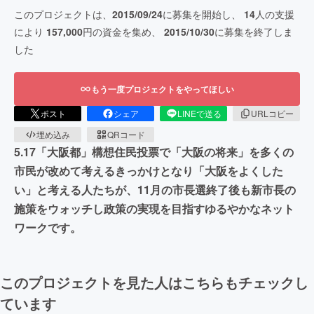
このプロジェクトは、
2015/09/24
に募集を開始し、
14
人の支援
により
157,000
円の資金を集め、
2015/10/30
に募集を終了しま
した
もう一度プロジェクトをやってほしい
ポスト
シェア
LINEで送る
URLコピー
埋め込み
QRコード
5.17「大阪都」構想住民投票で「大阪の将来」を多くの
市民が改めて考えるきっかけとなり「大阪をよくした
い」と考える人たちが、11月の市長選終了後も新市長の
施策をウォッチし政策の実現を目指すゆるやかなネット
ワークです。
このプロジェクトを見た人はこちらもチェックし
ています