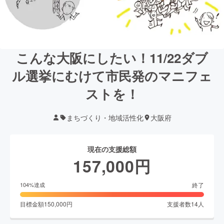
こんな大阪にしたい！11/22ダブ
ル選挙にむけて市民発のマニフェ
ストを！
まちづくり・地域活性化
大阪府
現在の支援総額
157,000
円
終了
104
%達成
目標金額
150,000
円
支援者数
14
人