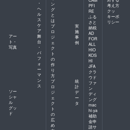
・
ン
考え方
PFI
ヘ
グ
クッ
RE
ル
と
キーポ
ふる
ス
は
リシー
さと
ケ
プ
実
納税
ア
ロ
施
AD
アー
舞
ジ
事
FOR
ト・
台
ェ
例
ALL
写真
・
ク
HIO
パ
ト
KOS
フ
の
HI
ォ
作
JFA
ー
り
クラ
マ
方
ウド
ン
プ
統
ファ
ス
ロ
計
ン
ソー
ジ
デ
ディ
シャ
ェ
ー
ング
ル
ク
タ
mac
グッ
ト
hi-ya
ド
の
補助
広
金申
め
請サ