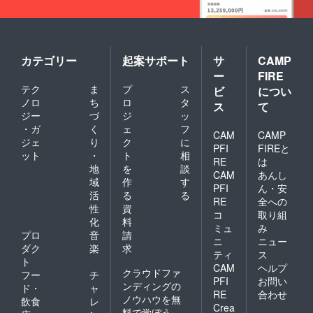
カテゴリー
起案サポート
サ
CAMP
ー
FIRE
テク
ま
プ
ス
ビ
につい
ノロ
ち
ロ
タ
ス
て
ジー
づ
ジ
ッ
・ガ
く
ェ
フ
CAM
CAMP
ジェ
り
ク
に
PFI
FIREと
ット
・
ト
相
RE
は
地
を
談
CAM
あんし
域
作
す
PFI
ん・安
活
る
る
RE
全への
性
資
コ
取り組
化
料
ミュ
み
プロ
音
請
ニ
ニュー
ダク
楽
求
ティ
ス
ト
CAM
ヘルプ
クラウドファ
フー
チ
PFI
お問い
ンディングの
ド・
ャ
RE
合わせ
ノウハウを無
飲食
レ
Crea
料で学ぼう