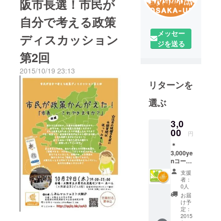
阪市長選！市民が
自分で考える政策
メッセー
ディスカッション
ジを送る
第2回
2015/10/19 23:13
リターンを
選ぶ
3,0
00
円
＊
3,000ye
nコース
大阪も
支援
あなた
者：
の運気
0人
も上が
お届
る！ 大
け予
阪
定：
Upper
2015