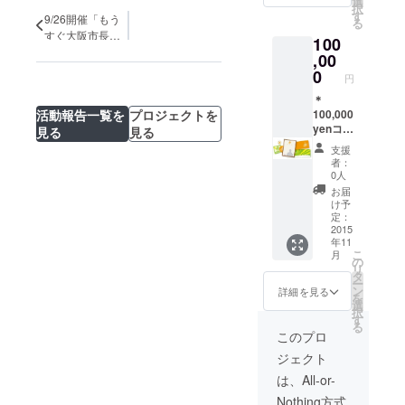
選
択
教育、
す
9/26開催「もう
る
など各
すぐ大阪市長
100
分野に
選！市民が自分
合わせ
,00
で考える政策
て）
0
円
ディスカッショ
【3時間
利用権
＊
ン」は盛況のう
活動報告一覧を
プロジェクトを
の例】
100,000
ちに終了しまし
・西澤
yenコー
見る
見る
た。
マキコ
ス すべ
支援
自然史
ての運
者：
系博物
気の上
0人
館での
がる
お届
経験を
グッズ
け予
活かし
＋大阪
定：
た、標
UP！メ
2015
年11
本の作
ンバー
こ
月
り方講
３時間
の
リ
座また
利用券
タ
ー
は、標
＋ 大阪
ン
詳細を見る
を
本作り
Upper
選
択
ワーク
名誉大
す
る
ショッ
臣とし
このプロ
プの講
て【似
ジェクト
演等 ・
顔絵入
武田 か
り感謝
は、All-or-
おり
状】贈
Nothing方式
「TTP
呈！ ご