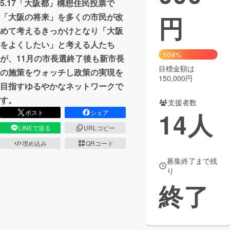
5.17「大阪都」構想住民投票で
円
「大阪の将来」を多くの市民が改
まちづくり・地域活性化
めて考えるきっかけとなり「大阪
をよくしたい」と考える人たち
CAMPFIRE for Social Good
CAMPFIRE Creation
104%
が、11月の市長選終了後も新市長
CAMPFIREふるさと納税
machi-ya
コミュニティ
目標金額は
の施策をウォッチし政策の実現を
150,000円
目指すゆるやかなネットワークで
す。
支援者数
14
人
ポスト
シェア
LINEで送る
URLコピー
埋め込み
QRコード
募集終了まで残
り
終了