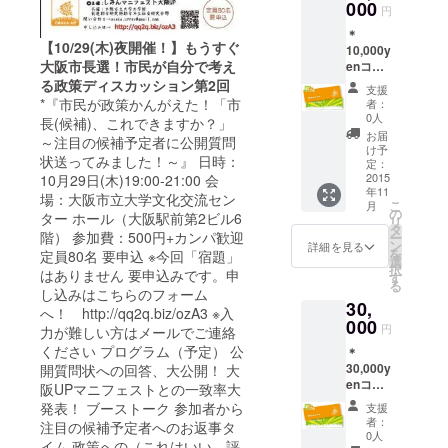
員証
000
円
＊
【10/29(木)夜開催！】もうすぐ
10,000y
大阪市長選！市民が自分で考え
enコー
ス 大阪
る政策ディスカッション第2回
支援
もあな
*『市民が政策かんがえた！「市
者：
たの運
0人
長(候補)、これできますか？」
気も上
お届
～注目の候補予定者に公開質問
がる！
け予
状送ってみました！～』 日時：
大阪
定：
Upper
2015
10月29日(木)19:00-21:00 会
年11
&おみこ
場：大阪市立大学文化交流セン
こ
月
しス
の
ター ホール（大阪駅前第2ビル6
リ
テッ
タ
階） 参加費：500円+カンパ歓迎
ー
カー＋
ン
詳細を見る
を
定員80名 要申込 ※今回「宿題」
おおき
選
択
はありません 要申込みです。申
にカー
す
る
ド+ 縁
し込みはこちらのフォーム
30,
起のよ
へ！ http://qq2q.biz/ozA3 ※入
い大阪
000
円
力が難しい方はメールでご連絡
Up！て
ください プログラム（予定） 公
＊
ぬぐい
30,000y
開質問状への回答、大公開！ 大
(２色ど
enコー
ちらか)
阪UPマニフェストとの一致率大
ス 大阪
発表！ ブーストーク 参加者から
支援
もあな
者：
注目の候補予定者へのお返事タ
たの運
0人
イム 政策への（これはいい、評