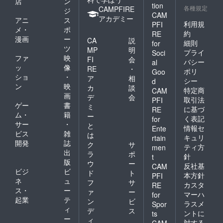
店
ン
tion
各種規定
CAMPFIRE
ジ
CAM
アカデミー
アニ
ス
利用規
PFI
メ・
ポ
約
RE
漫画
ー
CA
説
細則
for
ツ
MP
明
プライ
Soci
ファ
映
FI
会
バシー
al
ッ
像
RE
・
ポリ
Goo
ショ
・
ア
相
シー
d
ン
映
カ
談
特定商
CAM
画
デ
会
取引法
PFI
ゲー
書
ミ
に基づ
RE
ム・
籍
ー
く表記
for
サー
・
と
情報セ
Ente
ビス
雑
は
キュリ
rtain
開発
誌
ク
サ
ティ方
men
出
ラ
ポ
針
t
版
ウ
ー
反社基
CAM
ビジ
ビ
ド
ト
本方針
PFI
ネ
ュ
フ
サ
カスタ
RE
ス・
ー
ァ
ー
マーハ
for
起業
テ
ン
ビ
ラスメ
Spor
ィ
デ
ス
ントに
ts
ー
ィ
対する
CAM