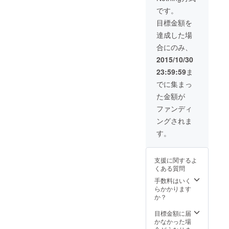
やグ
本人の
です。
ローバ
顔、ま
目標金額を
ル化、
たは会
オルタ
社のロ
達成した場
ナティ
ゴなど
合にのみ、
ブを考
を 楽し
える」
いイラ
2015/10/30
をテー
ストで
23:59:59
ま
マにし
描きお
た講演
ろしま
でに集まっ
等 ★メ
す！ ※
た金額が
ン
好きな
バー、
植物や
ファンディ
内容は
動物、
ングされま
ご相談
ペット
いただ
などと
す。
けま
の組み
す。
合わせ
もOK。
支援に関するよ
事務局
くある質問
までお
写真を
手数料はいく
お送り
らかかります
くださ
か？
い
目標金額に届
かなかった場