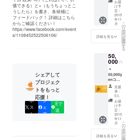
気も上
お届
価できる）と×（もうちょっとこ
がる！
け予
大阪
定：
うしたら）を書き、各候補に
Upper
2015
フィードバック！ 詳細はこちら
年11
&おみこ
からご確認ください！
こ
月
しバッ
の
リ
https://www.facebook.com/event
ジ＋お
タ
ー
s/1108452522506106/
おきに
ン
詳細を見る
を
カード+
選
択
縁起の
す
る
よい大
50,
阪Up！
てぬぐ
000
円
い(２色
＊
セット)
シェアして
50,000y
enコー
プロジェク
ス すべ
支援
トをもっと
ての運
者：
気の上
0人
応援！
LIN
がる
ポ
シ
お届
Eで
グッズ
け予
ス
ェ
＋ 大阪
送
定：
ト
ア
UP！メ
2015
る
年11
ンバー
こ
月
３時間
の
リ
利用券
タ
ー
（労働
ン
詳細を見る
を
相談、