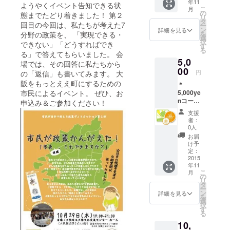
年11
&おみこ
ようやくイベント告知できる状
こ
月
しス
の
態までたどり着きました！ 第２
リ
テッ
タ
回目の今回は、私たちが考えた7
ー
カー＋
ン
詳細を見る
を
分野の政策を、 「実現できる・
おおき
選
択
できない」「どうすればでき
にカー
す
る
ド+名誉
る」で答えてもらいました。 会
5,0
大阪
場では、その回答に私たちから
アッ
00
円
の「返信」も書いてみます。 大
パー会
阪をもっとええ町にするための
＊
員証
市民によるイベント。 ぜひ、お
5,000ye
nコース
申込み＆ご参加ください！
大阪も
支援
あなた
者：
の運気
0人
も上が
お届
る！ 大
け予
阪
定：
Upper
2015
年11
&おみこ
こ
月
しバッ
の
リ
ジ＋お
タ
ー
おきに
ン
詳細を見る
を
カード
選
択
+名誉大
す
る
阪アッ
10,
パー会