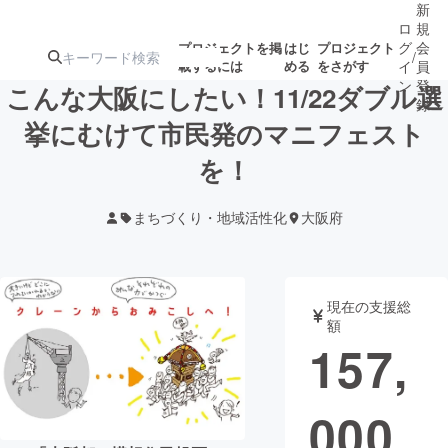
新
ロ
規
グ
会
プロジェクトを掲
はじ
プロジェクト
/
載するには
める
をさがす
イ
員
ン
登
こんな大阪にしたい！11/22ダブル選
録
挙にむけて市民発のマニフェスト
を！
人気のプロ
注目のリ
注目の新着プロ
募集終了が近いプ
もうすぐ公開
ジェクト
ターン
ジェクト
ロジェクト
されます
まちづくり・地域活性化
大阪府
アート・写真
音楽
現在の支援総
テクノロジー・ガジェット
ゲーム・サ
額
157,
映像・映画
書籍・雑誌
000
ビジネス・起業
チャレンジ