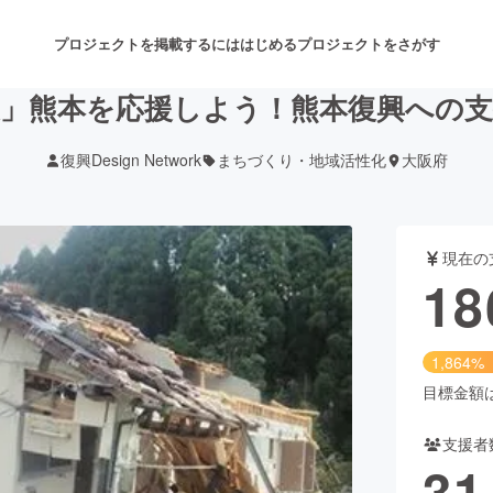
プロジェクトを掲載するには
はじめる
プロジェクトをさがす
援」熊本を応援しよう！熊本復興への支
復興Design Network
まちづくり・地域活性化
大阪府
注目のリターン
注目の新着プロジェクト
募集終了が近いプロジェクト
も
現在の
音楽
舞台・パフォーマンス
18
ゲーム・サービス開発
フード・飲食店
1,864%
書籍・雑誌出版
アニメ・漫画
目標金額は1
支援者
チャレンジ
ビューティー・ヘルスケ
31