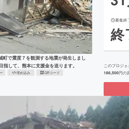
募集終
CAMPFIRE for Social Good
CAMPFIRE Creation
終
CAMPFIREふるさと納税
machi-ya
コミュニティ
益城町で震度７を観測する地震が発生しまし
を目指して、熊本に支援金を送ります。
このプロジェ
186,500
円の
ピー
埋め込み
QRコード