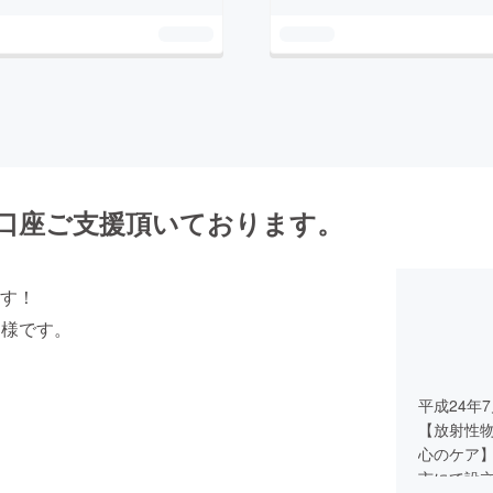
work口座ご支援頂いております。
す！
た皆様です。
平成24年
【放射性
心のケア】
市にて設