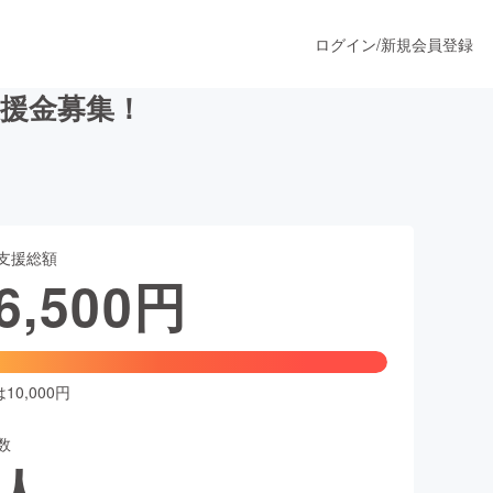
ログイン
/
新規会員登録
援金募集！
うすぐ公開されます
支援総額
プロダクト
6,500
円
ファッション
スポーツ
0,000円
数
ア
ソーシャルグッド
人