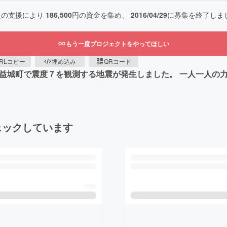
人の支援により
186,500
円の資金を集め、
2016/04/29
に募集を終了しま
もう一度プロジェクトをやってほしい
RLコピー
埋め込み
QRコード
県益城町で震度７を観測する地震が発生しました。 一人一人の
ェックしています