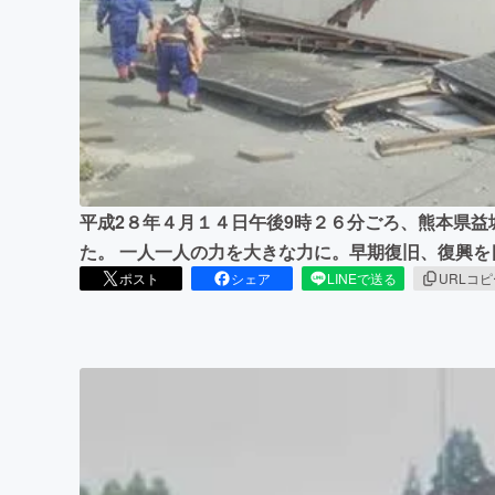
まちづくり・地域活性化
平成2８年４月１４日午後9時２６分ごろ、熊本県
た。 一人一人の力を大きな力に。早期復旧、復興
ポスト
シェア
LINEで送る
URLコ