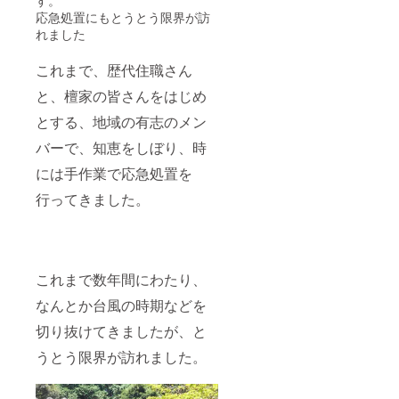
す
応急処置にもとうとう限界が訪
「JAPA
れました
N
GIVING
これまで、歴代住職さん
（ジャ
パンギ
と、檀家の皆さんをはじめ
ビン
グ）」
とする、地域の有志のメン
におけ
る寄付
バーで、知恵をしぼり、時
者への
ギフト
には手作業で応急処置を
として
行ってきました。
も５名
様限定
でご提
供中で
すの
で、
これまで数年間にわたり、
「落慶
記念行
なんとか台風の時期などを
事特別
参加
切り抜けてきましたが、と
券」を
うとう限界が訪れました。
お求め
の方が
いらっ
しゃい