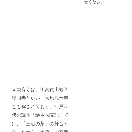
田三成
の「備
せください
は、石
が唱え
考」欄
田三成
たとさ
に、必
が唱え
れる
ずご入
たとさ
「大
力いた
れる
一・大
だきま
「大
万・大
すよう
一・大
吉」が
お願い
万・大
刻印さ
いたし
吉」が
れてい
ます。
刻印さ
ます。
れてい
【瓦に
ます。
書かせ
さら
ていた
に、修
だく内
復工事
容につ
が完成
いて】
した際
ご支援
（平成
をお申
▲観音寺は、伊富貴山観音
30年7月
し込み
頃）に
いただ
護国寺といい、大原観音寺
開催さ
く際に
れる
は、瓦
とも称されており、江戸時
「落慶
に書か
記念行
せてい
代の読本「絵本太閤記」で
事」へ
ただく
特別に
は、「三献の茶」の舞台と
２名様
ご招待
分の、
なった寺を「大原」の観音
させて