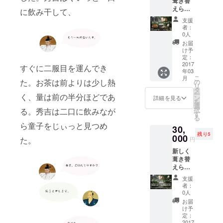
葺き替
真をお
納めさ
えられ
皆様のご支
届けさ
せてい
に飲み干して、
る瓦２
せてい
ただき
援を何卒よ
支援
枚に、
ただき
ます。
者：
ろしくお願
２名様
ます。
また、
0人
の「お
これら
いいたしま
観音寺
お届
名
の瓦
の御守
け予
す。
前」、
は、平
定：
り１個
「ご住
2017
成29年
をお届
すぐに二服目を運んでき
年03
所」、
12月か
けいた
こ
月
「お願
ら平成
た。お茶は前よりは少し熱
の
しま
リ
い事」
30年7月
タ
す。
ー
く、量は前の半分ほどであ
を、観
に実施
ン
【瓦に
詳細を見る
を
音寺の
されま
選
書かせ
択
る。秀吉は二口に飲みなが
林住職
す工事
す
ていた
る
により
におい
だく内
ら童子をじぃっと見つめ
30,
書かせ
て、薬
容につ
残り5
ていた
000
師堂の
いて】
た。
円
だき、
屋根に
ご支援
新しく
その写
納めさ
をお申
葺き替
真をお
せてい
し込み
えられ
届けさ
ただき
いただ
る瓦２
せてい
ます。
く際に
支援
枚に、
ただき
また、
は、瓦
者：
２名様
ます。
修復工
0人
に書か
の「お
これら
事の際
せてい
お届
名
の瓦
に取り
け予
ただく
前」、
は、平
定：
外され
「お名
「ご住
2017