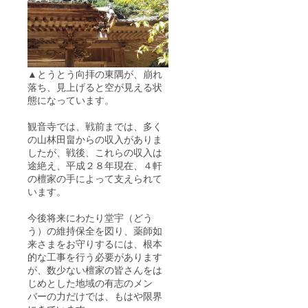
ました
ら、以
下の
JAPAN
GIVING
のサイ
▲とうとう向拝の東隅が、崩れ
トURL
落ち、見上げると空が見える状
からお
申込み
態になっています。
くださ
い。
観音寺では、戦前までは、多く
JAPAN
の山林田畠からの収入がありま
GIVING
したが、戦後、これらの収入は
（ジャ
途絶え、平成２８年現在、４軒
パンギ
ビン
の檀家の手によって支えられて
グ）
います。
http://ja
pangivi
今後将来にわたり堂宇（どう
ng.jp/p/
う）の維持保全を図り、薬師如
4897
【瓦に
来さまをお守りするには、根本
書かせ
的な工事を行う必要があります
ていた
が、数少ない檀家の皆さんをは
だく内
じめとした地域の有志のメン
容につ
バーの力だけでは、もはや限界
いて】
ご支援