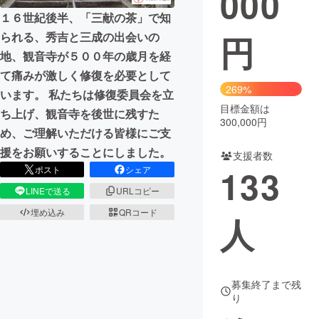
000
１６世紀後半、「三献の茶」で知
まちづくり・地域活性化
円
られる、秀吉と三成の出会いの
地、観音寺が５００年の歳月を経
CAMPFIRE for Social Good
CAMPFIRE Creation
て痛みが激しく修復を必要として
269%
CAMPFIREふるさと納税
machi-ya
コミュニティ
います。 私たちは修復委員会を立
目標金額は
ち上げ、観音寺を後世に残すた
300,000円
め、ご理解いただける皆様にご支
援をお願いすることにしました。
支援者数
133
ポスト
シェア
LINEで送る
URLコピー
埋め込み
QRコード
人
募集終了まで残
り