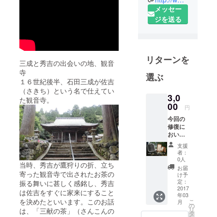
えていた観
メッセー
音寺。 当
ジを送る
時、秀吉が
鷹狩りの
折、立ち
リターンを
寄った観音
三成と秀吉の出会いの地、観音
寺で出され
寺
選ぶ
たお茶の振
１６世紀後半、石田三成が佐吉
（さきち）という名で仕えてい
る舞いにい
3,0
た観音寺。
たく感銘
00
円
（三献の
今回の
茶）、秀吉
修復に
は佐吉をす
おいて
葺き替
ぐに家来に
支援
えられ
者：
することを
る新し
0人
当時、秀吉が鷹狩りの折、立ち
い瓦
決めたとい
お届
に、
寄った観音寺で出されたお茶の
け予
います。 こ
「お名
定：
振る舞いに甚しく感銘し、秀吉
の秀吉と三
前」、
2017
は佐吉をすぐに家来にすること
年03
「ご住
成の出会い
を決めたといいます。このお話
こ
月
所」、
の
の地、観音
リ
は、「三献の茶」（さんこんの
そして
タ