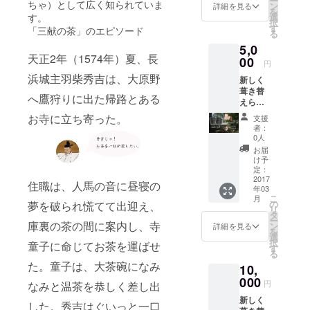
ー
寺が５００
「お願
ちゃ）として広く知られていま
ン
詳細を見る
を
い事」
選
す。
年の歳月を
択
を、観
す
「三献の茶」のエピソード
る
経て傷みが
音寺の
5,0
林住職
ひどく修復
天正
2
年（
1574
年）夏、長
により
00
円
を必要とし
書かせ
浜城主羽柴秀吉は、大原野
ています。
新しく
ていた
葺き替
だき、
これまで住
へ鷹狩りに出た帰路とある
えられ
その写
職や檀家の
る瓦２
真をお
お寺に立ち寄った。
支援
枚に、
皆さんをは
届けさ
者：
２名様
せてい
0人
じめとした
の「お
ただき
お届
地域の有志
名
ます。
け予
前」、
この瓦
定：
のメンバー
「ご住
2017
は、平
住職は、人馬の音に昼寝の
の手により
年03
所」、
成29年
こ
月
維持してき
「お願
12月か
の
夢を破られ慌てて出迎え、
リ
い事」
ら平成
タ
ましたが、
ー
を、観
庫裏の茶の間に案内し、寺
30年7月
ン
詳細を見る
を
それも限界
音寺の
に実施
選
択
童子に命じてお茶を運ばせ
林住職
が訪れてい
されま
す
る
により
す工事
ます。 この
た。童子は、大茶碗になみ
10,
書かせ
におい
歴史あるお
ていた
000
て、薬
円
なみと温茶を恭しく差し出
だき、
師堂の
寺を後世に
新しく
その写
屋根に
した。秀吉はぐいっと一口
残すため、