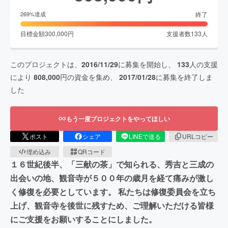
終了
269
%達成
目標金額
300,000
円
支援者数
133
人
このプロジェクトは、
2016/11/29
に募集を開始し、
133
人の支援
により
808,000
円の資金を集め、
2017/01/28
に募集を終了しま
した
もう一度プロジェクトをやってほしい
ポスト
シェア
LINEで送る
URLコピー
埋め込み
QRコード
１６世紀後半、「三献の茶」で知られる、秀吉と三成の
出会いの地、観音寺が５００年の歳月を経て痛みが激し
く修復を必要としています。 私たちは修復委員会を立ち
上げ、観音寺を後世に残すため、ご理解いただける皆様
にご支援をお願いすることにしました。