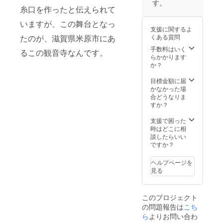
壇店に
いて】
す。
師堂の
糸口を作ったと伝えられて
よる手
ご支援
屋根に
作りの
をお申
いますが、この舞台となっ
納めさ
国産木
し込み
支援に関するよ
せてい
曾ヒノ
いただ
くある質問
たのが、滋賀県米原市にあ
ただき
キ製の
く際に
ます。
名刺入
手数料はいく
は、瓦
るこの観音寺なんです。
また、
れ１
らかかります
に書か
修復工
個、そ
か？
せてい
事の際
して革
ただく
に取り
製キー
目標金額に届
２名様
外され
ホル
かなかった場
分の、
た古材
ダー１
合どうなりま
「お名
を入れ
個をお
すか？
前」、
た、観
届けい
「ご住
音寺の
たしま
支援で困った
所」、
御守り
す。こ
時はどこに相
「お願
１個 、
の国産
談したらいい
い事」
革製
木曾ヒ
ですか？
を、お
キーホ
ノキ製
申し込
ルダー
の名刺
み画面
ヘルプページを
１個を
入れと
（１．
見る
お届け
革製
支援
いたし
キーホ
コース
ます。
ルダー
を選ぶ
このプロジェクト
この革
のそれ
画面
の問題報告は
こち
製キー
ぞれに
（STEP
ホル
ら
よりお問い合わ
は、石
1/5））
ダーに