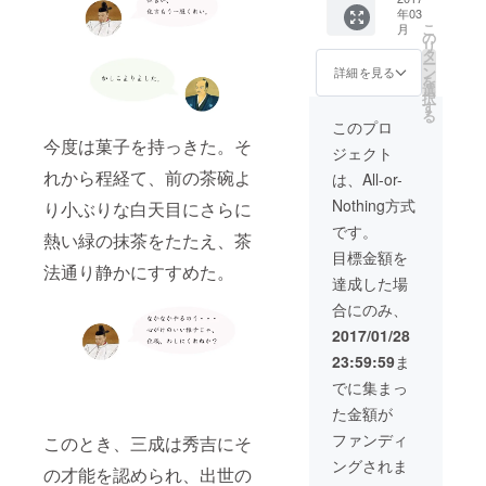
成29年
た古材
前」、
年03
所」、
12月か
を入れ
「ご住
こ
月
「お願
ら平成
の
た、観
所」、
リ
い事」
30年7月
タ
音寺の
「お願
ー
を、観
に実施
ン
御守り
詳細を見る
い事」
を
音寺の
されま
選
１個
を、お
択
林住職
す工事
す
と、石
申し込
る
により
におい
田三成
このプロ
み画面
書かせ
て、薬
が唱え
今度は菓子を持っきた。そ
（１．
ジェクト
ていた
師堂の
たとさ
支援
だき、
屋根に
れから程経て、前の茶碗よ
れる
は、All-or-
コース
その写
納めさ
「大
を選ぶ
Nothing方式
り小ぶりな白天目にさらに
真をお
せてい
一・大
画面
届けさ
ただき
万・大
です。
（STEP
熱い緑の抹茶をたたえ、茶
せてい
ます。
吉」を
1/5））
目標金額を
ただき
また、
記した
の「備
法通り静かにすすめた。
ます。
修復工
アクリ
達成した場
考」欄
これら
事の際
ルスト
に、必
合にのみ、
の瓦
に取り
ラップ
ずご入
は、平
外され
１個を
2017/01/28
力いた
成29年
た古材
お届け
だきま
23:59:59
ま
12月か
を入れ
いたし
すよう
ら平成
た、観
ます。
でに集まっ
お願い
30年7月
音寺の
【瓦に
いたし
た金額が
に実施
御守り
書かせ
ます。
されま
１個 、
ていた
ファンディ
このとき、三成は秀吉にそ
す工事
地元の
だく内
ングされま
におい
石久仏
容につ
の才能を認められ、出世の
て、薬