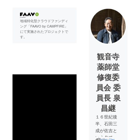
地域特化型クラウドファンディ
ング「FAAVO by CAMPFIRE」
にて実施されたプロジェクトで
す。
観音寺
薬師堂
修復委
員会 委
員長 泉
昌継
１６世紀後
半、石田三
成が佐吉と
いう名で仕
http://www.zc.ztv.ne.jp/kannonzi/