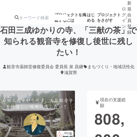
新
ロ
規
グ
会
プロジェクトを掲
はじ
プロジェクト
/
載するには
める
をさがす
イ
員
ン
登
石田三成ゆかりの寺、「三献の茶」で
録
知られる観音寺を修復し後世に残し
たい！
人気のプロ
注目のリ
注目の新着プロ
募集終了が近いプ
もうすぐ公開
ジェクト
ターン
ジェクト
ロジェクト
されます
観音寺薬師堂修復委員会 委員長 泉 昌継
まちづくり・地域活性化
滋賀県
アート・写真
音楽
テクノロジー・ガジェット
ゲーム・サ
現在の支援総
額
808,
映像・映画
書籍・雑誌
ビジネス・起業
チャレンジ