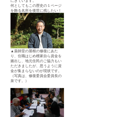
にきています。
をお申
何としてもこの歴史の１ページ
し込み
を飾る名所を後世に残したい！
いただ
く際に
は、瓦
に書か
せてい
ただく
２名様
分の、
「お名
前」、
▲薬師堂の屋根の修復にあた
「ご住
り、住職はじめ檀家自ら資金を
所」、
拠出し、地元住民のご協力もい
「お願
ただきましたが、思うように資
い
金が集まらないのが現状です。
事」、
お申し
（写真は、修復委員会委員長の
込み画
泉です。）
面
（１．
支援
コース
を選ぶ
画面
（STEP
1/5））
の「備