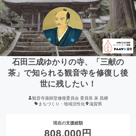
石田三成ゆかりの寺、「三献の
茶」で知られる観音寺を修復し後
世に残したい！
観音寺薬師堂修復委員会 委員長 泉 昌継
まちづくり・地域活性化
滋賀県
現在の支援総額
808,000
円