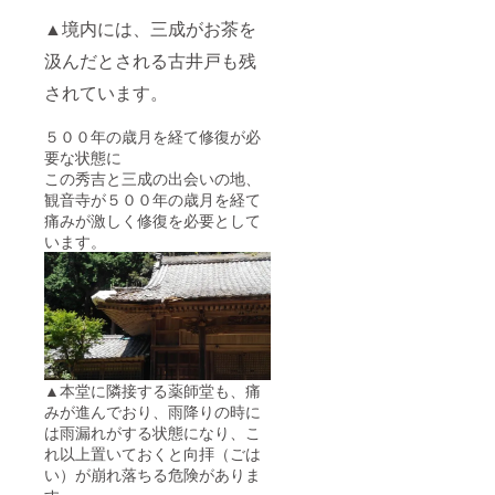
は、５
▲境内には、三成がお茶を
名様ま
での限
汲んだとされる古井戸も残
定コー
スにな
されています。
りま
す。
５００年の歳月を経て修復が必
2016年
要な状態に
12月7日
追記 こ
この秀吉と三成の出会いの地、
の「落
観音寺が５００年の歳月を経て
慶記念
痛みが激しく修復を必要として
行事特
います。
別参加
券」
は、
FAAVO
滋賀で
は限定
数が無
くなっ
てしま
▲本堂に隣接する薬師堂も、痛
いまし
みが進んでおり、雨降りの時に
たが、
は雨漏れがする状態になり、こ
同時進
れ以上置いておくと向拝（ごは
行で募
い）が崩れ落ちる危険がありま
集して
す。
おりま