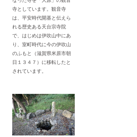
「お名
いただ
前」、
寺としています。観音寺
きま
「ご住
す。
所」、
は、平安時代開基と伝えら
（リ
「お願
ターン
い
れる歴史ある天台宗寺院
品とし
事」、
て、
お申し
で、はじめは伊吹山中にあ
「落慶
込み画
り、室町時代に今の伊吹山
記念行
面
事特別
（１．
のふもと（滋賀県米原市朝
参加
支援
券」を
コース
日１３４７）に移転したと
お届け
を選ぶ
いたし
画面
されています。
ま
（STEP
す。）
1/5））
この
の「備
「落慶
考」欄
記念行
に、必
事特別
ずご入
参加
力いた
券」が
だきま
付い
すよう
た、こ
お願い
の３
いたし
０，０
ます。
００円
コース