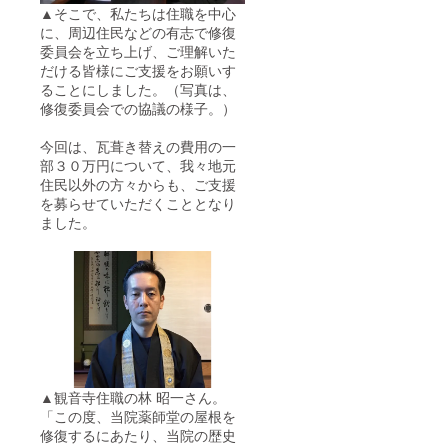
▲そこで、私たちは住職を中心
考」欄
に、必
に、周辺住民などの有志で修復
ずご入
委員会を立ち上げ、ご理解いた
力いた
だける皆様にご支援をお願いす
だきま
ることにしました。（写真は、
すよう
修復委員会での協議の様子。）
お願い
いたし
ます。
今回は、瓦葺き替えの費用の一
部３０万円について、我々地元
住民以外の方々からも、ご支援
を募らせていただくこととなり
ました。
▲観音寺住職の林 昭一さん。
「この度、当院薬師堂の屋根を
修復するにあたり、当院の歴史