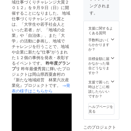
づくりのリ
域仕事づくりチャレンジ大賞２
ングされま
アルストー
０１２』を９月９日（日）に開
す。
催することになりました。 地域
リー」１２
仕事づくりチャレンジ大賞と
事例を共有
は、「大学生や若手社会人と
する晴れの
支援に関するよ
いった若者」が、「地域の企
舞台です。
くある質問
業」や「自治体」、また「大
手数料はいく
学」の活動に参画し、地域で
らかかります
共に地域の
チャレンジを行うことで、地域
か？
や企業に新たな"仕事"がうまれ
未来を創り
た１２個の事例を発表・表彰す
だす為の学
目標金額に届
るイベントです。
昨年度グラン
かなかった場
びとアク
合どうなりま
プリ
昨年最優秀賞に輝いたプロ
ションの場
すか？
ジェクトは岡山県西粟倉村の
に是非いら
『新たな地域経営 林業六次産
支援で困った
してくださ
業化』プロジェクトです。
→発
時はどこに相
い。
表の様子はこちらから
談したらいい
ですか？
ヘルプページを
見る
このプロジェクト