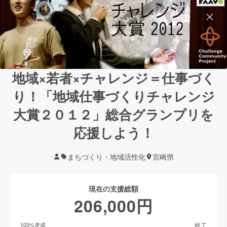
地域×若者×チャレンジ＝仕事づく
り！「地域仕事づくりチャレンジ
大賞２０１２」総合グランプリを
応援しよう！
まちづくり・地域活性化
宮崎県
現在の支援総額
206,000
円
終了
103
%達成