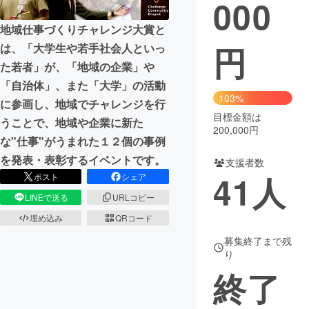
000
まちづくり・地域活性化
地域仕事づくりチャレンジ大賞と
円
は、「大学生や若手社会人といっ
た若者」が、「地域の企業」や
CAMPFIRE for Social Good
CAMPFIRE Creation
「自治体」、また「大学」の活動
CAMPFIREふるさと納税
machi-ya
コミュニティ
103%
に参画し、地域でチャレンジを行
目標金額は
うことで、地域や企業に新た
200,000円
な"仕事"がうまれた１２個の事例
を発表・表彰するイベントです。
支援者数
41
人
ポスト
シェア
LINEで送る
URLコピー
埋め込み
QRコード
募集終了まで残
り
終了