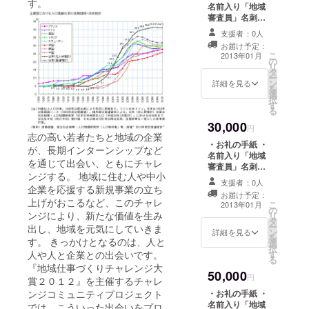
す。
名前入り「地域
す。
審査員」名刺 1
枚 ・「地域仕事
支援者：0人
づくりチャレン
最初は小さ
お届け予定：
ジ大賞２０１
こ
2013年01月
な挑戦かも
の
２」事例集 1部
リ
タ
知れません
ー
ン
詳細を見る
が、それが
を
選
択
いつのまに
す
る
か地域の大
30,000
円
人たちを本
志の高い若者たちと地域の企業
・お礼の手紙 ・
気にさせ、
が、長期インターンシップなど
名前入り「地域
を通じて出会い、ともにチャレ
大きな動き
審査員」名刺
ンジする。 地域に住む人や中小
１枚 ・当日パン
になってい
支援者：0人
企業を応援する新規事業の立ち
フレット １部
く。そんな
お届け予定：
・「地域仕事づ
上げがおこるなど、このチャレ
こ
2013年01月
ストーリー
の
くりチャレンジ
ンジにより、新たな価値を生み
リ
タ
大賞２０１２」
もたくさん
ー
出し、地域を元気にしていきま
ン
事例集 1部 ・
詳細を見る
を
生まれてき
す。 きっかけとなるのは、人と
選
総合グランプリ
択
人や人と企業との出会いです。
す
ました。
事例プレゼン
る
テーションの映
『地域仕事づくりチャレンジ大
50,000
像
円
賞２０１２』を主催するチャレ
この度、開
ンジコミュニティプロジェクト
・お礼の手紙 ・
催する『地
名前入り「地域
では、こういった出会いをプロ