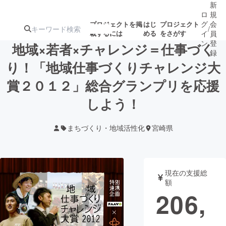
新
ロ
規
グ
会
プロジェクトを掲
はじ
プロジェクト
/
載するには
める
をさがす
イ
員
ン
登
地域×若者×チャレンジ＝仕事づく
録
り！「地域仕事づくりチャレンジ大
賞２０１２」総合グランプリを応援
人気のプロ
注目のリ
注目の新着プロ
募集終了が近いプ
もうすぐ公開
ジェクト
ターン
ジェクト
ロジェクト
されます
しよう！
まちづくり・地域活性化
宮崎県
アート・写真
音楽
テクノロジー・ガジェット
ゲーム・サ
現在の支援総
額
映像・映画
書籍・雑誌
206,
ビジネス・起業
チャレンジ