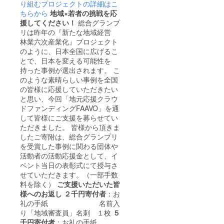
り組むプロジェクトの詳細はこ
ちらから
地域×若者の挑戦を応
援してください！
総合グランプ
リは昨年の『新たな地域経営
林業六次産業化』プロジェクト
のように、日本全国に広げるこ
とで、日本を変える可能性を
持った事例が選出されます。 こ
のような素晴らしい事例を全国
の皆様に応援していただきたい
と思い、今回「地元応援クラウ
ドファンディングFAAVO」を通
して皆様にご支援を募らせてい
ただきました。 皆様から頂きま
したご寄附は、総合グランプリ
を受賞した事例に関わる団体や
活動者の活動応援金として、イ
ベント当日の表彰式にて授与さ
せていただきます。（一部手数
料を除く）
ご支援いただいた皆
様へのお返し
２千円寄付者
：お
礼の手紙 名前入
り「地域審査員」名刺 １枚
５
千円寄付者
：お礼の手紙