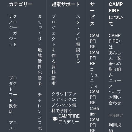
北信越ブロック代
カテゴリー
起案サポート
サ
CAMP
表 企業×若者の事例
ー
FIRE
テク
ま
プ
ス
新潟県新潟市「小さ
ビ
につい
ノロ
ち
ロ
タ
ス
て
な八百屋が結ぶ、地域
ジー
づ
ジ
ッ
の役割再生」プロジェ
・ガ
く
ェ
フ
CAM
CAMP
クト 関東ブロック
ジェ
り
ク
に
PFI
FIREと
ット
・
ト
相
代表 企業×若者の事
RE
は
地
を
談
CAM
あんし
例 神奈川県横浜市
域
作
す
PFI
ん・安
「まちを故郷にする
活
る
る
RE
全への
性
資
力」プロジェクト
コ
取り組
化
料
ミュ
み
関東ブロック代表 大
プロ
音
請
ニ
ニュー
学×若者の事例 首都
ダク
楽
求
ティ
ス
ト
圏×高知県「本気と覚
CAM
ヘルプ
クラウドファ
フー
チ
PFI
お問い
悟で信頼コミュニティ
ンディングの
ド・
ャ
RE
合わせ
創造」プロジェクト
ノウハウを無
飲食
レ
Crea
料で学ぼう
店
ン
東海ブロック代表
tion
各種規定
CAMPFIRE
ジ
企業×若者の事例 岐
CAM
アカデミー
アニ
ス
利用規
PFI
阜県岐阜市「”たまり
メ・
ポ
約
RE