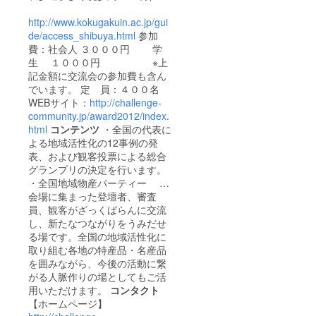
http://www.kokugakuin.ac.jp/gui
de/access_shibuya.html
参加
費：社会人 ３０００円 学
生 １０００円 ※上
記金額に交流会の参加費も含ん
でいます。 定 員：４００名
WEBサイト：
http://challenge-
community.jp/award2012/index.
html
コンテンツ
・全国の代表に
よる地域活性化の12事例の発
表、および観客投票による総合
グランプリの決定を行います。
・全国地域物産パーティー …
会場に集まった登壇者、審査
員、観客がざっくばらんに交流
し、新たなつながりをうみだせ
る場です。全国の地域活性化に
取り組む各地の特産品・名産品
を囲みながら、今後の活動に繋
がる人脈作りの場としてもご活
用いただけます。
コンタクト
【ホームページ】