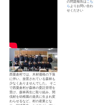
の問題報告は
こち
ら
よりお問い合わ
せください
西粟倉村では、木材価格の下落
に伴い、放置されている森林も
少なくありませんでした。 そこ
で西粟倉村が森林の委託管理を
受け、森林再生に取り組み、間
伐材を幼稚園の遊具に生まれ変
わらせるなど、村の産業とな