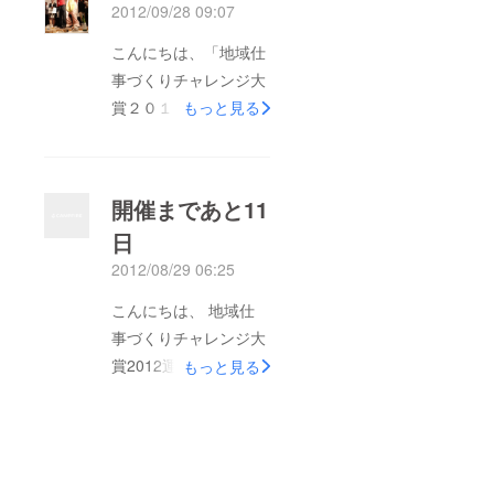
2012/09/28 09:07
こんにちは、「地域仕
事づくりチャレンジ大
賞２０１２」運営事務
もっと見る
局です。 皆さま、ご
寄付のご協力、誠にあ
りがとうございまし
開催まであと11
た！ 「地域仕事づく
日
りチャレンジ大賞２０
2012/08/29 06:25
１２」は９月９日
（日）の当日を無事迎
こんにちは、 地域仕
えることができ、 当
事づくりチャレンジ大
日は３００名以上の
賞2012運営事務局、
もっと見る
方々に会場へお越しい
インターン生の釜石で
ただきました。 ま
す。 現在、大会当日
た、プロジェクト自体
に向けスタッフ一同奮
も事後処理を終え、９
闘中です！ 今日は北
月末日をもって締めさ