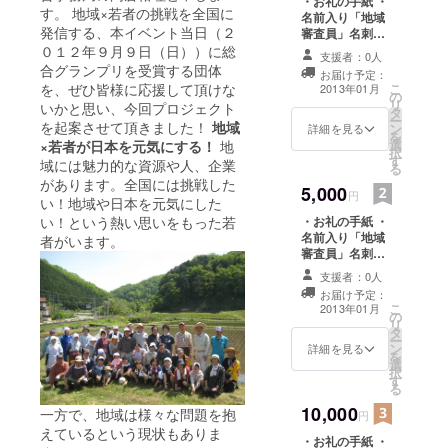
・お礼の手紙 ・
でいます。
す。 地域×若者の挑戦を全国に
名前入り「地域
発信する、本イベント当日（２
審査員」名刺
このプロ
１枚
０１２年９月９日（日））に総
支援者：0人
ジェクトが
合グランプリを受賞する団体
お届け予定：
こ
を、ぜひ皆様に応援して頂けな
2013年01月
スタートし
の
リ
いかと思い、今回プロジェクト
タ
てから、こ
ー
を起案させて頂きました！
地域
ン
詳細を見る
れまでに１
を
選
×若者が日本を元気にする！
地
択
８００名を
す
域には魅力的な資源や人、企業
る
超える若者
があります。全国には挑戦した
5,000
円
たちが、ベ
い！地域や日本を元気にした
・お礼の手紙 ・
い！という熱い思いをもった若
ンチャー企
名前入り「地域
者がいます。
業・地場産
審査員」名刺
業・中山間
１枚 ・当日パン
支援者：0人
フレット １部
地域・商店
お届け予定：
こ
2013年01月
街・伝統工
の
リ
タ
芸の町・離
ー
ン
詳細を見る
島など、日
を
選
択
本の様々な
す
る
フィールド
10,000
一方で、地域は様々な問題を抱
円
で挑戦をは
えているという現状もありま
・お礼の手紙 ・
じめていま