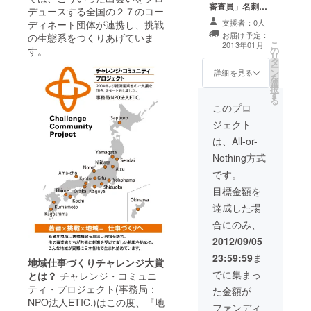
域仕事づく
審査員」名刺
デュースする全国の２７のコー
１枚 ・当日パン
りチャレン
支援者：0人
ディネート団体が連携し、挑戦
フレット １部
お届け予定：
ジ大賞２０
の生態系をつくりあげていま
・「地域仕事づ
こ
2013年01月
す。
の
くりチャレンジ
１２』で
リ
タ
大賞２０１２」
ー
は、全国か
ン
事例集 1部 ・
詳細を見る
を
ら若者（大
選
総合グランプリ
択
す
事例プレゼン
学生、ＵＩ
る
テーションの映
このプロ
ターンを考
像 ・日本各地の
ジェクト
えている若
名産品を詰めた
豪華福袋
は、All-or-
手社会人）
Nothing方式
や仕掛人
です。
（企業経営
者・自治
目標金額を
体・大学関
達成した場
係者）約４
合にのみ、
００名が集
2012/09/05
い、地域の
23:59:59
ま
地域仕事づくりチャレンジ大賞
挑戦者たち
でに集まっ
とは？
チャレンジ・コミュニ
が生の声で
ティ・プロジェクト(事務局：
た金額が
語る「仕事
NPO法人ETIC.)はこの度、『地
ファンディ