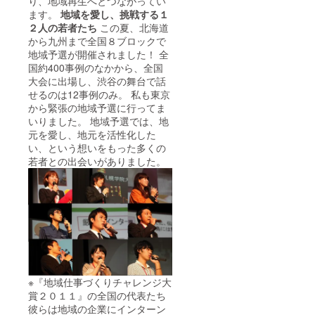
り、地域再生へとつながってい
ます。
地域を愛し、挑戦する１
２人の若者たち
この夏、北海道
から九州まで全国８ブロックで
地域予選が開催されました！ 全
国約400事例のなかから、全国
大会に出場し、渋谷の舞台で話
せるのは12事例のみ。 私も東京
から緊張の地域予選に行ってま
いりました。 地域予選では、地
元を愛し、地元を活性化した
い、という想いをもった多くの
若者との出会いがありました。
※『地域仕事づくりチャレンジ大
賞２０１１』の全国の代表たち
彼らは地域の企業にインターン