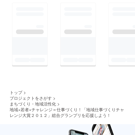
決定される”審査員特
別賞”の ２つの賞が選
ばれました。 また１
２事例それぞれに、こ
れまでの各地での活躍
を称え”地域ブロック
代表賞”が贈られまし
た。 ↑着ぐるみのプロ
ジェクトで”総合グラ
ンプリ”を受賞した山
形県朝日町プレゼン
ターの皆さん 受賞者
は以下の通りです。
トップ
>
プロジェクトをさがす
>
総合グランプリ 東
まちづくり・地域活性化
>
北ブロック代表 自治
地域×若者×チャレンジ＝仕事づくり！「地域仕事づくりチャ
体×若者の事例 山形
レンジ大賞２０１２」総合グランプリを応援しよう！
県朝日町「着ぐるみで
引き出す地域と人の