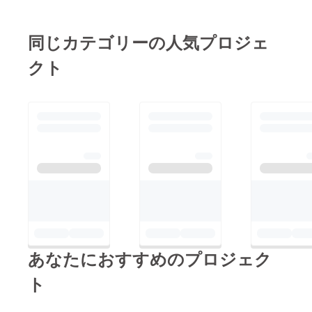
信越ブロック代表か
せていただくこととな
ら、インターンにチャ
りましたので、 この
同じカテゴリーの人気プロジェ
レンジした星田君と受
場をお借りして皆様に
け入れ企業の株式会社
クト
ご報告させていただき
健幸食品の社長、担当
ます。 当日は東京都
コーディネーターの皆
渋谷区の國學院大学百
さんにタイトルコール
周年記念講堂にて、日
を叫んで頂きました。
本全国から選び抜かれ
事例の詳細はこちらか
た１２の地域活性化
ら http://challenge-
先進事例が発表を行
community.jp/award20
い、その中から会場投
12/youth/288 当日は全
票、及び約１２００名
国から選りすぐりの事
による事前ネット投票
例が集結します！ ご
の総合得票数１位の
期待ください。
あなたにおすすめのプロジェク
”総合グランプリ”、ま
た、６名の審査員によ
ト
る厳正なる審査の上で