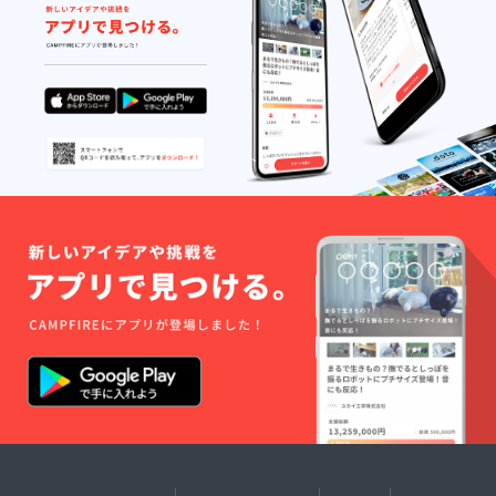
力」プロジェクト 審
査員特別賞 中四国
ブロック代表 自治体
×若者の事例 島根県
邑南町「「耕すシェ
フ」！？雇用創出事
業」プロジェクト 地
域ブロック代表賞
北海道ブロック代表
自治体×若者の事例
北海道岩見沢市「なま
ら開拓魂！革新に挑む
大人達」プロジェクト
東北ブロック代表
自治体×若者の事例
山形県朝日町「着ぐる
みで引き出す地域と人
の力」プロジェクト