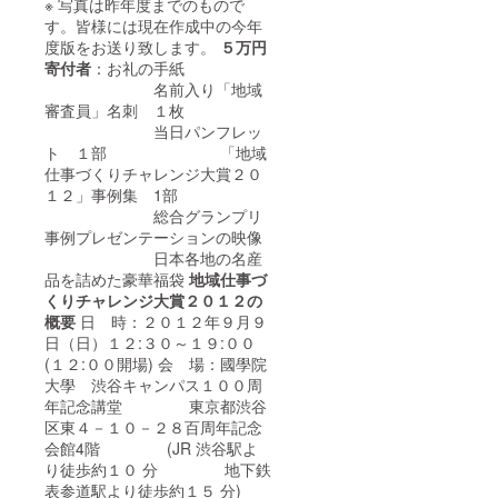
※ 写真は昨年度までのもので
す。皆様には現在作成中の今年
度版をお送り致します。
５万円
寄付者
：お礼の手紙
名前入り「地域
審査員」名刺 １枚
当日パンフレッ
ト １部 「地域
仕事づくりチャレンジ大賞２０
１２」事例集 1部
総合グランプリ
事例プレゼンテーションの映像
日本各地の名産
品を詰めた豪華福袋
地域仕事づ
くりチャレンジ大賞２０１２の
概要
日 時：２０１２年９月９
日（日）１２:３０～１９:００
(１２:００開場) 会 場：國學院
大學 渋谷キャンパス１００周
年記念講堂 東京都渋谷
区東４－１０－２８百周年記念
会館4階 (JR 渋谷駅よ
り徒歩約１０ 分 地下鉄
表参道駅より徒歩約１５ 分)