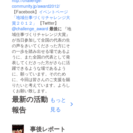
http://challenge-
community.jp/award2012/
【Facebook】
イベントページ
「地域仕事づくりチャレンジ大
賞２０１２」
【Twitter】
@challenge_award
最後に
『地
域仕事づくりチャレンジ大賞』
が当日参加して全国の代表の生
の声をきいてくださった方にそ
の一歩を踏み出せる場であるよ
うに、また全国の代表として発
表してくださった方がさらに活
躍できるような場であるよう
に、願っています。そのため
に、今回は皆さんのご支援を賜
りたいと考えています。よろし
くお願い致します。
最新の活動
もっと
報告
見る
事後レポート