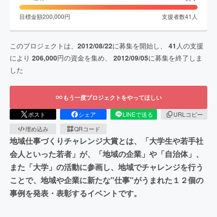
目標金額
200,000
円
支援者数
41
人
このプロジェクトは、
2012/08/22
に募集を開始し、
41
人の支援
により
206,000
円の資金を集め、
2012/09/05
に募集を終了しま
した
もう一度プロジェクトをやってほしい
ポスト
シェア
LINEで送る
URLコピー
埋め込み
QRコード
地域仕事づくりチャレンジ大賞とは、「大学生や若手社
会人といった若者」が、「地域の企業」や「自治体」、
また「大学」の活動に参画し、地域でチャレンジを行う
ことで、地域や企業に新たな"仕事"がうまれた１２個の
事例を発表・表彰するイベントです。