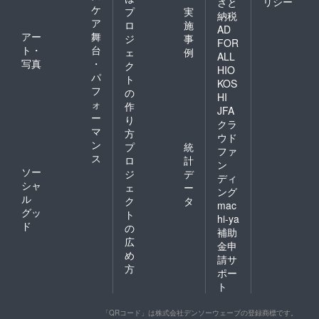
リシー
さと
される球団を目指
ケ
プ
実
納税
ア
す！」プロジェクト
ロ
施
AD
アー
舞
ジ
事
中四国ブロック代
FOR
ト・
台
ェ
例
ALL
表 自治体×若者の事
写真
・
ク
HIO
パ
例 島根県邑南町
ト
KOS
フ
の
「「耕すシェフ」！？
HI
ォ
作
JFA
雇用創出事業」プロ
ー
り
クラ
ジェクト 九州ブ
マ
方
ウド
ン
プ
統
ロック代表 企業×若
ファ
ス
ロ
計
ン
者の事例 長崎県長
ソー
ジ
デ
ディ
崎市「企業の海外展開
シャ
ェ
ー
ング
ル
ク
タ
を留学生と切り拓く」
mac
グッ
ト
hi-ya
プロジェクト この場
ド
の
補助
で生まれた出会いや繋
広
金申
め
がりが、地域を元気に
請サ
方
ポー
する力となり、やがて
ト
は日本の未来を切り拓
くカギと なること
「QRコード」は株式会社デンソーウェーブの登録商標です。