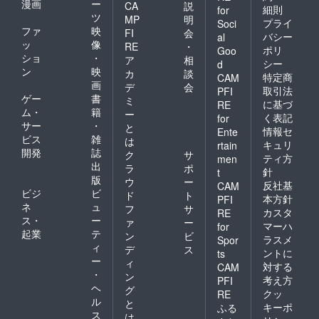
漫画
ー
醤油”ファン拡大への
CA
説
細則
for
ツ
MP
明
道」プロジェクト
プライ
Soci
ファ
映
FI
会
バシー
al
東海ブロック代表 大
ッ
像
RE
・
ポリ
Goo
ショ
・
学×若者の事例 岐阜
ア
相
シー
d
ン
映
カ
談
県岐阜市「大学×地域
特定商
CAM
画
デ
会
取引法
PFI
の重層的チャレンジ支
ゲー
書
ミ
に基づ
RE
援」プロジェクト
ム・
籍
ー
く表記
for
サー
・
と
関西ブロック代表 企
情報セ
Ente
ビス
雑
は
キュリ
rtain
業×若者の事例 大阪
開発
誌
ク
サ
ティ方
men
府大阪市「元気だ
出
ラ
ポ
針
t
版
ウ
ー
状！！」プロジェクト
反社基
CAM
ビジ
ビ
ド
ト
本方針
PFI
関西ブロック代表
ネ
ュ
フ
サ
カスタ
RE
企業×若者の事例 大
ス・
ー
ァ
ー
マーハ
for
起業
テ
ン
ビ
阪府大阪市「学生記
ラスメ
Spor
ィ
デ
ス
ントに
ts
者」プロジェクト
ー
ィ
対する
CAM
中四国ブロック代表
・
ン
考え方
PFI
ヘ
企業×若者の事例 愛
グ
クッ
RE
ル
と
キーポ
媛県松山市「地域に愛
ふる
ス
は