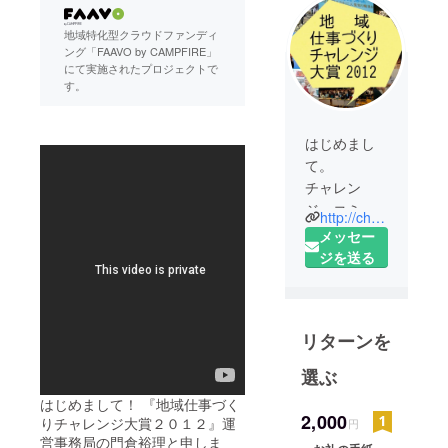
地域特化型クラウドファンディ
ング「FAAVO by CAMPFIRE」
にて実施されたプロジェクトで
す。
はじめまし
て。
チャレン
ジ・コミュ
http://challenge-community.jp/award2012/
ニティ・プ
メッセー
ロジェクト
ジを送る
です。
私たちはい
リターンを
ま、若者た
ちが成長・
選ぶ
挑戦できる
はじめまして！ 『地域仕事づく
舞台づくり
2,000
りチャレンジ大賞２０１２』運
円
に取り組ん
営事務局の門倉裕理と申しま