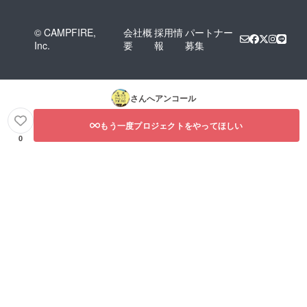
を、運営事務局スタッ
フ一同願っておりま
© CAMPFIRE,
会社概
採用情
パートナー
す。 この度はご協
Inc.
要
報
募集
力、また心温かい応援
をいただき、誠にあり
がとうございました。
さんへアンコール
「地域仕事づくりチャ
もう一度プロジェクトをやってほしい
レンジ大賞２０１２」
0
運営事務局スタッフ一
同