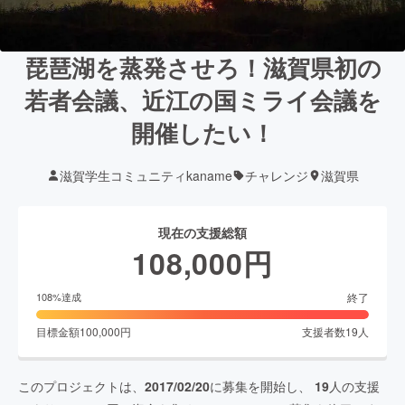
琵琶湖を蒸発させろ！滋賀県初の
若者会議、近江の国ミライ会議を
開催したい！
滋賀学生コミュニティkaname
チャレンジ
滋賀県
現在の支援総額
108,000
円
終了
108
%達成
目標金額
100,000
円
支援者数
19
人
このプロジェクトは、
2017/02/20
に募集を開始し、
19
人の支援