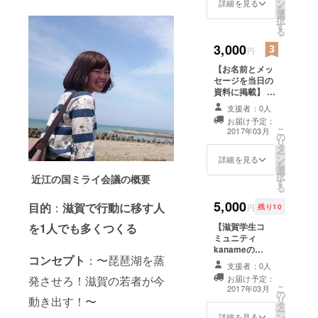
ン
入いただいた方
詳細を見る
からプロ
を
選
のみへの限定公
択
ジェクトを
す
開品となりま
る
す。 【お礼の
立ち上げる
3,000
メッセージ】 ス
円
こともあれ
タッフからのお
【お名前とメッ
ば、県内の
礼のメッセージ
セージを当日の
をメールで差し
大学サーク
資料に掲載】 支
上げます。
ルやNPOな
援者のお名前と
支援者：0人
メッセージを当
どと協力し
お届け予定：
日の資料に掲載
こ
2017年03月
て一緒にプ
の
させて頂きま
リ
タ
す。内容は自由
ロジェクト
ー
ン
です。 【報告
詳細を見る
を進めるこ
を
選
書】 「近江の国
択
近江の国ミライ会議の概要
ともありま
す
ミライ会議」を
る
通して与えたも
す。今後、
5,000
のや参加者の感
目的
：
滋賀で行動に移す人
円
残り10
新たにプロ
想、企画の振り
【滋賀学生コ
を1人でも多くつくる
ジェクトを
返りを載せた報
ミュニティ
告書を差し上げ
進めて滋賀
kanameの
ます。 購入いた
県の活性化
コンセプト
：〜琵琶湖を蒸
Facebookペー
だいた方のみへ
支援者：0人
ジに記事掲載】
の限定公開品と
に繋げてい
お届け予定：
発させろ！滋賀の若者が今
購入者の方に直
なります。 【お
こ
2017年03月
きたいと考
の
接インタビュー
礼のメッセー
リ
動き出す！〜
えていま
タ
させていただい
ジ】 スタッフか
ー
ン
て、滋賀学生コ
詳細を見る