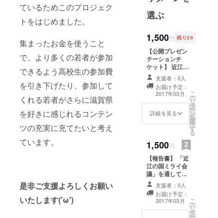
ているためこのプロジェク
かりの学生
選ぶ
トをはじめました。
の繋がりを
基盤とし
1,500
円
残り20
て、学生主
集まったお金を使うこと
【公開プレゼン
体の新たな
で、より多くの若者が参加
テーションチ
地域貢献を
ケット】 近江の
できるよう高校生の参加費
目指す学生
国ミライ会議の
支援者：0人
二日目の公開プ
を引き下げたり、参加して
団体です。
お届け予定：
レゼンテーショ
こ
2017年03月
現在、
の
ンのチケットで
くれる若者がさらに滋賀県
リ
タ
す！ 学生たちの
Facebookの
ー
を好きに感じれるコンテン
ン
熱いプレゼン
詳細を見る
グループ
を
選
テーションを聞
択
ツの充実に充てたいと考え
ページで400
す
くことができま
る
す！ 因みに本来
人近い大学
ています。
1,500
は2000円のとこ
円
生と高校生
ろが1500円！ チ
【報告書】 「近
が集まって
ケットはメール
江の国ミライ会
で送らせて頂き
おり、さら
議」を通して与
ます。 【お礼の
なる母集団
えたものや参加
メッセージ】 ス
是非ご支援よろしくお願い
支援者：0人
者の感想、企画
タッフからのお
形成を行い
お届け予定：
の振り返りを載
いたします('ω')
礼のメッセージ
こ
2017年03月
ながら、コ
の
せた報告書を差
をメールで差し
リ
タ
し上げます。 購
ミュニティ
上げます。
ー