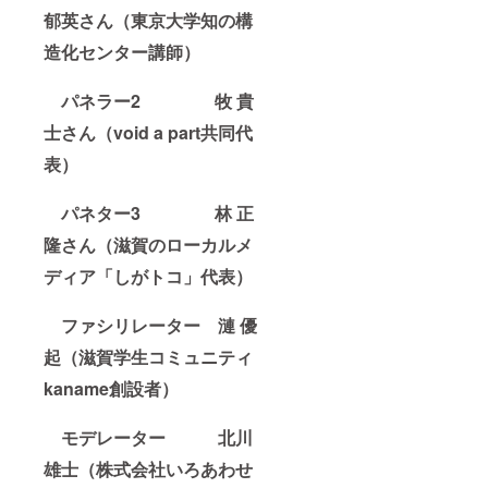
郁英さん（
東京大学知の構
造化センター
講師）
パネラー2 牧 貴
士さん（void a part共同代
表）
パネター3 林 正
隆さん（滋賀のローカルメ
ディア「しがトコ」代表）
ファシリレーター 漣 優
起（滋賀学生コミュニティ
kaname創設者）
モデレーター 北川
雄士（株式会社いろあわせ