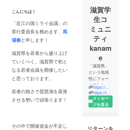
滋賀学
こんにちは！
生コ
「近江の国ミライ会議」の
ミュニ
実行委員長を務めます、
馬
ティ
場奏
と申します！
kanam
滋賀県を若者から盛り上げ
e
ていくべく、滋賀県で初と
「滋賀県」
なる若者会議を開催したい
という地域
と思っております。
性にフォー
カスした学
https://m.facebook.com/ssc.kaname
若者の熱さで琵琶湖を蒸発
生コミュニ
https://twitter.com/ssc_kaname
ティです。1
メッセー
させる勢いで頑張ります！
人ではでき
ジを送る
ないことも
仲間ができ
れば形にな
その中で開催資金が不足し
リターンを
る。滋賀ゆ