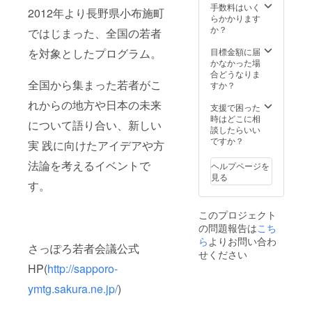
手数料はいく
2012年より長野県小布施町
らかかります
か？
ではじまった、全国の若者
目標金額に届
を対象としたプログラム。
かなかった場
合どうなりま
全国から集まった若者がこ
すか？
れからの地方や日本の未来
支援で困った
時はどこに相
について語り合い、新しい
談したらいい
ですか？
実 践に向けたアイデアや方
法論を考えるイベントで
ヘルプページを
見る
す。
このプロジェクト
の問題報告は
こち
ら
よりお問い合わ
さっぽろ若者会議公式
せください
HP(
http://sapporo-
ymtg.sakura.ne.jp/
)