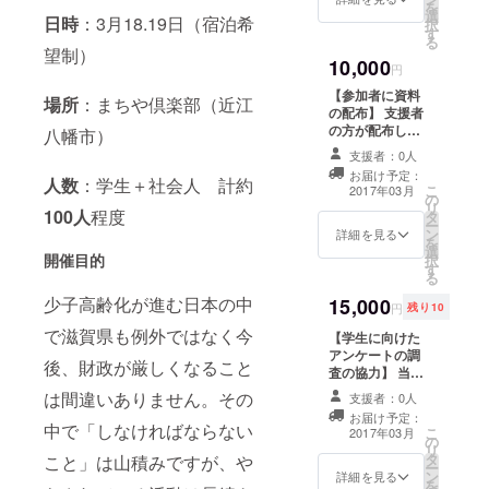
らのお礼のメッ
す。
を
選
ミュニティ
セージをメール
日時
：3月18.19日（宿泊希
択
す
kanameの
で差し上げま
る
Facebookペー
望制）
す。 ※イベント
10,000
ジに記事を掲載
円
の進行に支障を
いたします。イ
きたすものや法
【参加者に資料
場所
：まちや倶楽部（近江
ンタビュー内容
律に抵触するも
の配布】 支援者
は自由になりま
の等お取り扱い
の方が配布した
八幡市）
す。今活動して
頂けない内容も
い資料をイベン
いることをお伝
支援者：0人
ございますので
ト当日にお配り
えいただいて
ご了承ください
お届け予定：
いたします。
人数
：学生＋社会人 計約
こ
も、広告を載せ
2017年03月
ませ。
の
【報告書】 「近
リ
ていただいても
100人
程度
タ
江の国ミライ会
ー
大丈夫です。
ン
議」を通して与
詳細を見る
を
【報告書】 「近
選
えたものや参加
開催目的
択
江の国ミライ会
す
者の感想、企画
る
議」を通して与
の振り返りを載
えたものや参加
少子高齢化が進む日本の中
15,000
せた報告書を差
円
残り10
者の感想、企画
し上げます。 購
の振り返りを載
で滋賀県も例外ではなく今
【学生に向けた
入いただいた方
せた報告書を差
アンケートの調
のみへの限定公
後、財政が厳しくなること
し上げます。 購
査の協力】 当日
開品となりま
入いただいた方
参加する約60名
す。 【お礼の
は間違いありません。
その
支援者：0人
のみへの限定公
の滋賀にゆかり
メッセージ】 ス
開品となりま
お届け予定：
のある学生に対
タッフからのお
中で「しなければならない
こ
2017年03月
す。 【お礼の
の
しアンケートを
礼のメッセージ
リ
メッセージ】 ス
タ
お取りいただく
こと」は山積みですが、や
をメールで差し
ー
タッフからのお
ン
ことが出来ま
詳細を見る
上げます。 ※イ
を
礼のメッセージ