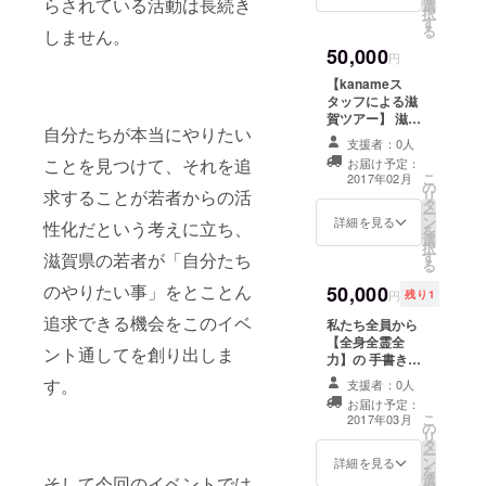
らされている活動は長続き
選
す。お好きなこ
ベントの進行に
択
をメールで差し
す
とをお聞きくだ
支障をきたすも
る
上げます。 ※イ
しません。
さいませ！ 【報
のや法律に抵触
ベントの進行に
50,000
告書】 「近江の
円
するもの等お取
支障をきたすも
国ミライ会議」
り扱い頂けない
【kanameス
のや法律に抵触
を通して与えた
内容もございま
タッフによる滋
するもの等お取
ものや参加者の
すのでご了承く
賀ツアー】 滋賀
り扱い頂けない
感想、企画の振
ださいませ。
自分たちが本当にやりたい
が大好きなス
内容もございま
り返りを載せた
支援者：0人
タッフによる滋
すのでご了承く
報告書を差し上
ことを見つけて、それを追
お届け予定：
賀を満喫しまく
ださいませ。
こ
げます。 購入い
2017年02月
の
れるツアーを行
求することが若者からの活
リ
ただいた方のみ
タ
います。 支援者
ー
への限定公開品
ン
の方のご要望に
詳細を見る
性化だという考えに立ち、
を
となります。
選
お応えして完全
択
【お礼のメッ
す
オリジナルなツ
滋賀県の若者が「自分たち
る
セージ】 スタッ
アーを行いま
フからのお礼の
のやりたい事」をとことん
50,000
す。 尚、費用等
円
残り1
メッセージを
はご自身でご負
メールで差し上
追求できる機会をこのイベ
私たち全員から
担いただきま
げます。 ※イベ
【全身全霊全
す。 【kaname
ント通してを創り出しま
ントの進行に支
力】の 手書き
スタッフとの交
障をきたすもの
メッセージをお
流】 滋賀を盛り
す。
支援者：0人
や法律に抵触す
送り致しま
上げたい熱い想
るもの等お取り
お届け予定：
す！！！！！！
いを持つスタッ
こ
2017年03月
扱い頂けない内
の
！！！！！！！
フと交流できま
リ
容もございます
タ
！！！！！！！
す。 日時は要相
ー
のでご了承くだ
ン
！！！！！！！
詳細を見る
談。 【報告書】
を
さいませ。
選
！！！！！！！
そして今回のイベントでは
「近江の国ミラ