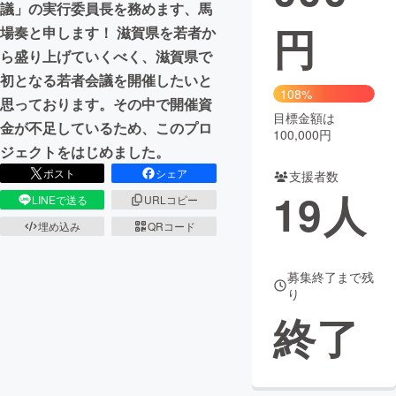
議」の実行委員長を務めます、馬
円
場奏と申します！ 滋賀県を若者か
まちづくり・地域活性化
ら盛り上げていくべく、滋賀県で
初となる若者会議を開催したいと
CAMPFIRE for Social Good
CAMPFIRE Creation
108%
思っております。その中で開催資
CAMPFIREふるさと納税
machi-ya
コミュニティ
目標金額は
金が不足しているため、このプロ
100,000円
ジェクトをはじめました。
ポスト
シェア
支援者数
19
人
LINEで送る
URLコピー
埋め込み
QRコード
募集終了まで残
り
終了