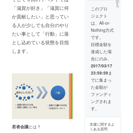
択
す
！！！！！！！
イ会議」を通し
る
「滋賀が好き」「滋賀に何
！！！！！！！
このプロ
て与えたものや
！！！！！！！
参加者の感想、
ジェクト
か貢献したい」と思ってい
！！！！！！！
企画の振り返り
！！！！！！！
は、All-or-
を載せた報告書
る人が少しでも自分のやり
を差し上げま
Nothing方式
す。 購入いただ
たい事として「行動」に落
です。
いた方のみへの
とし込めている状態を目指
限定公開品とな
目標金額を
ります。 【お礼
します。
達成した場
のメッセージ】
スタッフからの
合にのみ、
お礼のメッセー
2017/03/17
ジをメールで差
し上げます。 ※
23:59:59
ま
イベントの進行
でに集まっ
に支障をきたす
ものや法律に抵
た金額が
触するもの等お
ファンディ
取り扱い頂けな
い内容もござい
ングされま
ますのでご了承
す。
くださいませ。
支援に関するよ
若者会議
とは？
くある質問