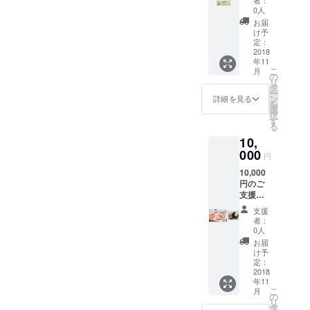
皆様に
0人
くりにチャ
げます。
は、感
お届
レンジしま
謝状
け予
と、最
す、応援を
定：
高級
2018
よろしくお
年11
品・霊
こ
月
願いいたし
峰と通
の
リ
常のひ
ます！
タ
ー
らたね
ン
詳細を見る
を
なし柿
選
択
の食べ
す
る
比べ２
10,
個入り
（無地
000
円
の箱詰
10,000
め）、
円のご
そして
支援を
伊吹薬
いただ
草の里
支援
きまし
文化セ
者：
た皆様
ンター
0人
には、
いぶき
お届
感謝状
薬草湯
け予
と、最
の入浴
定：
高級
2018
券２枚
年11
品・霊
をお届
こ
月
峰６個
けさせ
の
リ
入りギ
ていた
タ