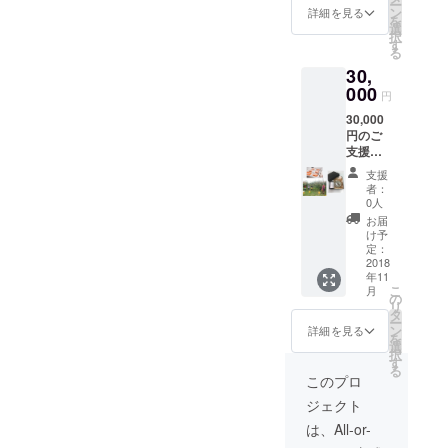
ー
フト、
だきま
ン
詳細を見る
を
そして
す。
選
択
伊吹薬
す
る
草の里
30,
文化セ
ンター
000
円
のワッ
30,000
クス
円のご
バーを
支援を
お届け
いただ
させて
支援
きまし
いただ
者：
た皆様
きま
0人
には、
す。 伊
お届
感謝状
吹薬草
け予
と、最
の里文
定：
高級
2018
化セン
年11
品・霊
ターの
こ
月
峰６個
アロマ
の
リ
入りギ
ワック
タ
ー
フト２
スバー
ン
詳細を見る
を
セット
は、私
選
択
（本人
たちの
す
る
様用と
地元の
このプロ
先様用
仲間で
ジェクト
贈答
ある伊
品）、
吹薬草
は、All-or-
伊吹薬
の里文