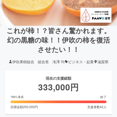
これが柿！？皆さん驚かれます。
幻の黒糖の味！！伊吹の柿を復活
させたい！！
伊吹果樹組合 組合長 滝澤 均
ビジネス・起業
滋賀県
現在の支援総額
333,000
円
終了
166
%達成
目標金額
200,000
円
支援者数
42
人