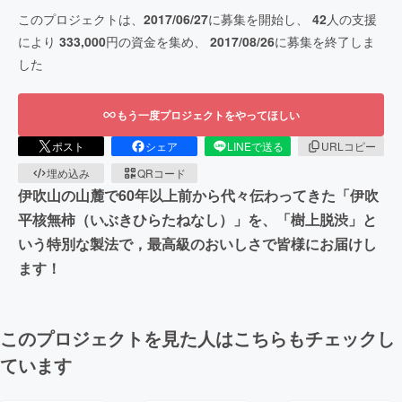
このプロジェクトは、
2017/06/27
に募集を開始し、
42
人の支援
により
333,000
円の資金を集め、
2017/08/26
に募集を終了しま
した
もう一度プロジェクトをやってほしい
ポスト
シェア
LINEで送る
URLコピー
埋め込み
QRコード
伊吹山の山麓で60年以上前から代々伝わってきた「伊吹
平核無柿（いぶきひらたねなし）」を、「樹上脱渋」と
いう特別な製法で，最高級のおいしさで皆様にお届けし
ます！
このプロジェクトを見た人はこちらもチェックし
ています