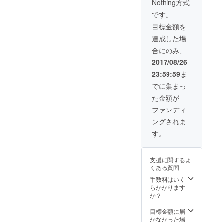
Nothing方式
草の里
化セン
文化セ
ターが
です。
ンター
商品化
目標金額を
のギフ
のクラ
トセッ
ウド
達成した場
ト
ファン
合にのみ、
（ワッ
ディン
クス
グを立
2017/08/26
バーと
ち上げ
23:59:59
ま
ルーム
ていま
スプ
すアロ
でに集まっ
レーの
マ商品
た金額が
詰め合
です。
わ
ファンディ
せ）、
ングされま
そして
収穫体
す。
験参加
権利
（通常
支援に関するよ
のひら
くある質問
たねな
し柿）
手数料はいく
をお届
らかかります
けさせ
か？
ていた
だきま
目標金額に届
す。 伊
かなかった場