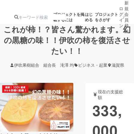
新
ロ
規
グ
会
プロジェクトを掲
はじ
プロジェクト
/
載するには
める
をさがす
イ
員
ン
登
これが柿！？皆さん驚かれます。幻
録
の黒糖の味！！伊吹の柿を復活させ
たい！！
人気のプロ
注目のリ
注目の新着プロ
募集終了が近いプ
もうすぐ公開
ジェクト
ターン
ジェクト
ロジェクト
されます
伊吹果樹組合 組合長 滝澤 均
ビジネス・起業
滋賀県
アート・写真
音楽
現在の支援総
テクノロジー・ガジェット
ゲーム・サ
額
333,
映像・映画
書籍・雑誌
000
ビジネス・起業
チャレンジ