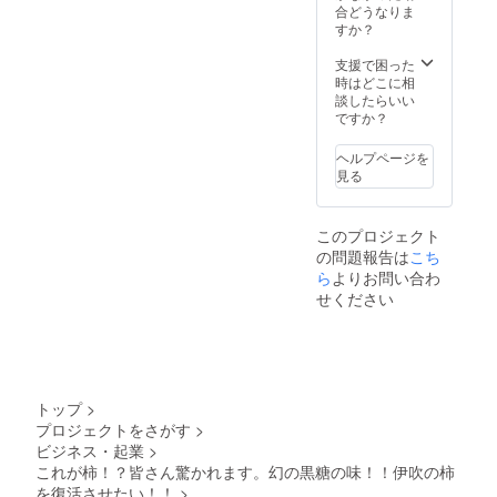
吹薬草
合どうなりま
の里文
すか？
化セン
ターの
支援で困った
ギフト
時はどこに相
セット
談したらいい
は、私
ですか？
たちの
地元の
ヘルプページを
仲間で
見る
ある伊
吹薬草
の里文
このプロジェクト
化セン
の問題報告は
こち
ターが
商品化
ら
よりお問い合わ
のクラ
せください
ウド
ファン
ディン
グを立
ち上げ
ていま
トップ
>
すアロ
プロジェクトをさがす
>
マ商品
ビジネス・起業
>
です。
収穫体
これが柿！？皆さん驚かれます。幻の黒糖の味！！伊吹の柿
験の開
を復活させたい！！
>