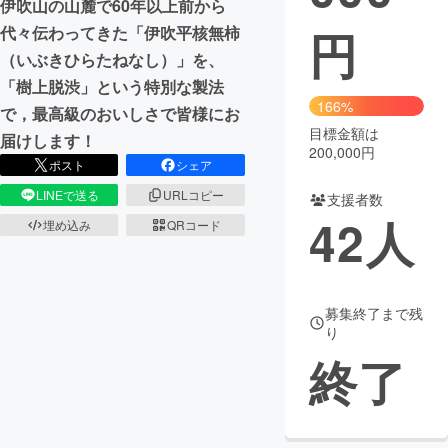
伊吹山の山麓で60年以上前から
円
代々伝わってきた「伊吹平核無柿
まちづくり・地域活性化
（いぶきひらたねなし）」を、
「樹上脱渋」という特別な製法
CAMPFIRE for Social Good
CAMPFIRE Creation
166%
で，最高級のおいしさで皆様にお
CAMPFIREふるさと納税
machi-ya
コミュニティ
目標金額は
届けします！
200,000円
ポスト
シェア
LINEで送る
URLコピー
支援者数
42
人
埋め込み
QRコード
募集終了まで残
り
終了