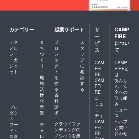
カテゴリー
起案サポート
サ
CAMP
ー
FIRE
テク
ま
プ
ス
ビ
につい
ノロ
ち
ロ
タ
ス
て
ジー
づ
ジ
ッ
・ガ
く
ェ
フ
CAM
CAMP
ジェ
り
ク
に
PFI
FIREと
ット
・
ト
相
RE
は
地
を
談
CAM
あんし
域
作
す
PFI
ん・安
活
る
る
RE
全への
性
資
コ
取り組
化
料
ミュ
み
プロ
音
請
ニ
ニュー
ダク
楽
求
ティ
ス
ト
CAM
ヘルプ
クラウドファ
フー
チ
PFI
お問い
ンディングの
ド・
ャ
RE
合わせ
ノウハウを無
飲食
レ