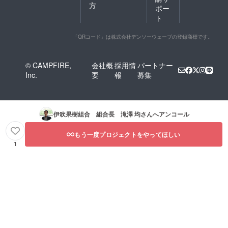
方
ポー
ト
「QRコード」は株式会社デンソーウェーブの登録商標です。
© CAMPFIRE,
会社概
採用情
パートナー
Inc.
要
報
募集
伊吹果樹組合 組合長 滝澤 均
さんへアンコール
もう一度プロジェクトをやってほしい
1