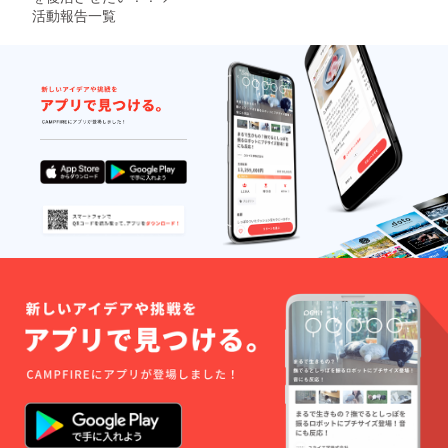
催日
活動報告一覧
は、平
成29年
10月30
日(月)も
しくは
11月4日
(土)の予
定で
す。