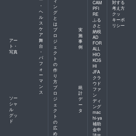
ィ
対する
CAM
・
ン
考え方
PFI
ヘ
グ
クッ
RE
ル
と
キーポ
ふる
ス
は
リシー
さと
ケ
プ
実
納税
ア
ロ
施
AD
アー
舞
ジ
事
FOR
ト・
台
ェ
例
ALL
写真
・
ク
HIO
パ
ト
KOS
フ
の
HI
ォ
作
JFA
ー
り
クラ
マ
方
ウド
ン
プ
統
ファ
ス
ロ
計
ン
ソー
ジ
デ
ディ
シャ
ェ
ー
ング
ル
ク
タ
mac
グッ
ト
hi-ya
ド
の
補助
広
金申
め
請サ