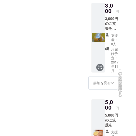
も前からひ
3,0
おいしい柿。この柿を使っ
とつひとつ
00
円
丁寧に柿を
て、新しい何かを生み出し
3,000円
育ててきま
のご支
たい。 新たな盛り上がりを
した。
援をい
起こしたい。 そこで今回、
ただき
私たちが育
支援
ました
者：
てた柿を本
ドライフルーツの「柿チッ
皆様に
0人
当に美味し
は、感
プス作り」にチャレンジし
お届
謝状
け予
い！と言っ
と、最
ます！ プロジェクトの詳細
定：
ていただけ
高級
2017
は、下記URLからご覧くだ
年11
品・霊
る柿をお届
こ
月
峰２個
の
けするた
さい。
リ
入り
タ
ー
め、手間が
（無地
ン
詳細を見る
https://faavo.jp/kitabiwako/pr
を
の箱詰
かかり大変
選
択
め）を
oject/3921 今回のプロジェ
す
な作業とな
る
お届け
クトを通じて、伊吹のおい
る樹上脱渋
5,0
させて
いただ
00
という特別
円
しい柿の普及と地域の活性
きま
な工法で、
5,000円
す。
化に貢献したいと願ってい
のご支
私たちしか
援をい
ます。 皆様の温かいご支
できない美
ただき
支援
味しい柿づ
援、よろしくお願い申し上
ました
者：