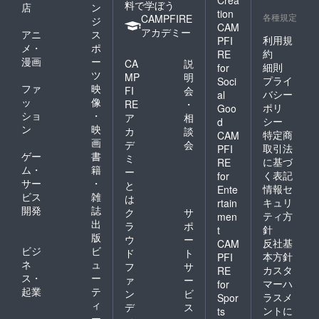
Crea
料で学ぼう
店
ン
tion
各種規定
CAMPFIRE
ジ
CAM
アカデミー
アニ
ス
利用規
PFI
メ・
ポ
約
RE
漫画
ー
CA
説
細則
for
ツ
MP
明
プライ
Soci
ファ
映
FI
会
バシー
al
ッ
像
RE
・
ポリ
Goo
ショ
・
ア
相
シー
d
ン
映
カ
談
特定商
CAM
画
デ
会
取引法
PFI
ゲー
書
ミ
に基づ
RE
ム・
籍
ー
く表記
for
サー
・
と
情報セ
Ente
ビス
雑
は
キュリ
rtain
開発
誌
ク
サ
ティ方
men
出
ラ
ポ
針
t
版
ウ
ー
反社基
CAM
ビジ
ビ
ド
ト
本方針
PFI
ネ
ュ
フ
サ
カスタ
RE
ス・
ー
ァ
ー
マーハ
for
起業
テ
ン
ビ
ラスメ
Spor
ィ
デ
ス
ントに
ts
ー