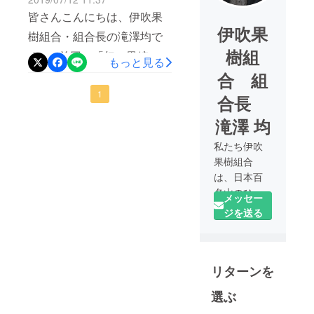
作りに挑戦した
皆さんこんにちは、伊吹果
伊吹果
い！
樹組合・組合長の滝澤均で
樹組
す。 前回の「幻の黒糖の
もっと見る
味！伊吹の柿を復活させた
合 組
い！」プロジェクトに続
1
合長
き、 このたび柿プロジェク
滝澤 均
ト第２弾として、新たにク
私たち伊吹
ラウドファンディングに挑
果樹組合
戦します！ 「伊吹のおいし
は、日本百
名山のひと
い柿でチップス作りにチャ
メッセー
つである伊
レンジしたい！！」 皆さ
ジを送る
吹山のふも
んご存知でしたでしょう
とで、現在
か？ 丁寧に育てたひらたね
２７戸で、
リターンを
約4ヘクター
なし柿の５割は、汚れやキ
ルの果樹園
ズが理由で市場には出ませ
選ぶ
で、約60年
ん。 せっかく丁寧に育てた