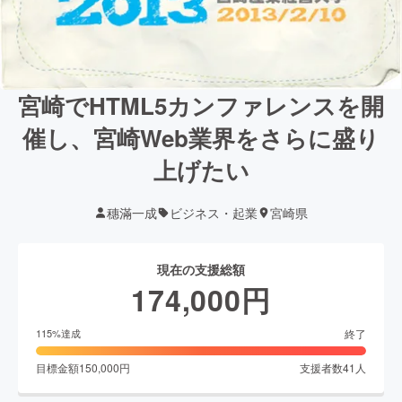
宮崎でHTML5カンファレンスを開
催し、宮崎Web業界をさらに盛り
上げたい
穗滿一成
ビジネス・起業
宮崎県
現在の支援総額
174,000
円
終了
115
%達成
目標金額
150,000
円
支援者数
41
人