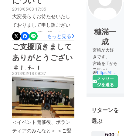
について
2013/05/03 17:35
大変長らくお待たせいたし
ておりまして申し訳ござい
穗滿一
ません。 在庫が既にあるも
もっと見る
成
のに関しては先にお渡しし
ご支援頂きまして
ている方もいらっしゃいま
宮崎が大好
ありがとうござい
きです。
したが、長らくお待ちいた
宮崎をITから
ました！
だいていた方への配送を開
元気にしよ
https://timedesign.jp/
2013/02/18 09:37
始いたしました（地元宮崎
うと思って
メッセー
います。
でお手渡しできる方は別途
ジを送る
直接ご連絡させていただき
ます。） 宮崎以外にお住ま
リターンを
いの方には、クロネコヤマ
トのメール便にてＴシャ
選ぶ
＜イベント開催後、ボラン
ツ、エコバッグ、ステッ
ティアのみんなと＞ ＜ご登
500
カーをお送りしており、関
円