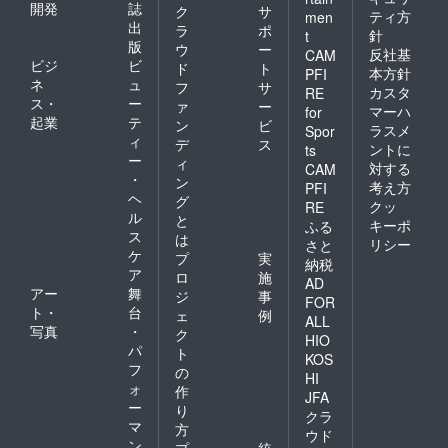
開発
誌
ク
サ
ティ方
men
出
ラ
ポ
針
t
版
ウ
ー
反社基
CAM
ビジ
ビ
ド
ト
本方針
PFI
ネ
ュ
フ
サ
カスタ
RE
ス・
ー
ァ
ー
マーハ
for
起業
テ
ン
ビ
ラスメ
Spor
ィ
デ
ス
ントに
ts
ー
ィ
対する
CAM
・
ン
考え方
PFI
ヘ
グ
クッ
RE
ル
と
キーポ
ふる
ス
は
リシー
さと
ケ
プ
実
納税
ア
ロ
施
AD
アー
舞
ジ
事
FOR
ト・
台
ェ
例
ALL
写真
・
ク
HIO
パ
ト
KOS
フ
の
HI
ォ
作
JFA
ー
り
クラ
マ
方
ウド
ン
プ
統