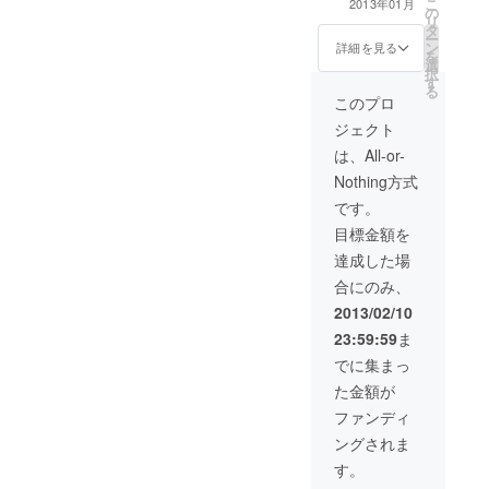
こ
品やお菓子など
2013年01月
の
ジナルエコバッ
リ
を予定していま
タ
グ ・IMOオリジ
ー
す！ホマンオス
ン
ナルTシャツ ・
詳細を見る
を
スメの宮崎名産
選
登壇者サイン入
択
をセレクトしま
す
り書籍2冊 ・ホ
る
す！！
マンが大好きな
このプロ
宮崎のおいしい
ジェクト
もの詰め合わせ
（3000円相当）
は、All-or-
※詰め合わせは食
Nothing方式
品やお菓子など
を予定していま
です。
す！ホマンオス
目標金額を
スメの宮崎名産
をセレクトしま
達成した場
す！！
合にのみ、
2013/02/10
23:59:59
ま
でに集まっ
た金額が
ファンディ
ングされま
す。