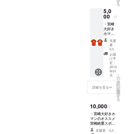
コバッ
イベン
す
在、FAAVOリターンの準備
る
グ ※エ
トを誘
5,0
コバッ
をいたしております。お時
致して
グのサ
00
開催す
円
間いただいて申し訳ありま
イズは
る事を
・宮崎
W260×
目的に
せんが、今しばらくお待ち
大好き
H330m
組織さ
ホマン
m ※画像
れた、
ください。グッズの在庫が
のオス
はイ
任意団
支援
スメ宮
メージ
確保できている物は順次配
体です
者：
崎絶景
です。
（同志
0人
送いたしております。ま
スポッ
色、デ
募集
お届
ト壁紙
ザイン
中！！
け予
た、Tシャツや書籍のリター
・オリ
等は変
定：
）。
ジナル
2013
更する
ンに関しましてはサイズや
年01
ステッ
可能性
こ
月
カー2種
があり
の
書籍の種類をお尋ねする
リ
・IMO
ます
タ
ー
メッセージを送らせていた
オリジ
ン
詳細を見る
を
ナルT
選
択
だいておりますので、ご返
シャツ
す
る
※画像は
信おねがいいたします。 不
10,000
イメー
円
ジで
明点はいつでもメッセージ
・宮崎大好きホ
す。
マンのオススメ
でお送りくださいませ。
色、デ
宮崎絶景スポッ
ザイン
ト壁紙 ・オリジ
等は変
支援者：0人
ナルステッカー2
更する