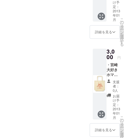
ト壁紙
36名にご協力いただいき、
け予
・オリ
定：
とうございました。今後も
ボランティアも視聴させて
ジナル
2013
年01
宮崎を盛り上げていきたい
ステッ
こ
いただいていたのでそちら
月
カー2種
の
リ
と思いますので、何卒よろ
※IMOオ
タ
も数に入れると、総計参加
ー
リジナ
ン
詳細を見る
しくお願いいたします。 ス
を
ル及び
選
者数は総211名となりまし
択
HTML5
す
タッフ一同
る
た。また、企業スポンサー
宮崎カ
3,0
ンファ
も19社にご支援頂き、その
レンス
00
円
開催記
うち16社は地元のIT企業で
・宮崎
念！
大好き
※「IMO
した。 この規模のイベント
ホマン
」と
のオス
を毎回頻繁に行うのは難し
は、宮
支援
スメ宮
崎で
者：
いと思いますが、大きく背
崎絶景
Web系
0人
スポッ
のイベ
お届
伸びをし過ぎず、無理のな
ト壁紙
ント開
け予
・オリ
催を発
定：
いような形で継続開催を予
ジナル
2013
信した
年01
ステッ
定したいと思っておりま
り、ま
こ
月
カー2種
たは県
の
リ
す。今後とも応援よろしく
・IMO
外など
タ
ー
オリジ
から
ン
詳細を見る
お願いいたします！ ※現
を
ナルエ
Web系
選
択