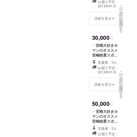
お届け予定：
種 ・登壇者サイ
可能性
こ
2013年01月
の
ン入り書籍1冊 ※
があり
リ
タ
サイン入り書籍
ます
ー
ン
は、以下のどち
詳細を見る
を
選
らかをお選びい
択
す
ただけます。
る
１）白石俊平さ
30,000
ん-O'Reilly
円
Japan - 実践
・宮崎大好きホ
jQuery Mobile
マンのオススメ
２）秋葉秀樹さ
宮崎絶景スポッ
ん-10倍ラクする
ト壁紙 ・IMOオ
Illustrator仕事術
支援者：0人
リジナルステッ
お届け予定：
カー2種 ・IMO
こ
2013年01月
の
オリジナルエコ
リ
タ
バッグ ・IMOオ
ー
ン
リジナルTシャツ
詳細を見る
を
選
・登壇者サイン
択
す
入り書籍2冊 ・
る
ホマンが大好き
50,000
な宮崎のおいし
円
いもの詰め合わ
・宮崎大好きホ
せ（1500円相
マンのオススメ
当） ※サイン入
宮崎絶景スポッ
り書籍は2冊とも
ト壁紙 ・IMOオ
贈呈します！ ※
支援者：0人
リジナルステッ
詰め合わせは食
お届け予定：
カー ・IMOオリ