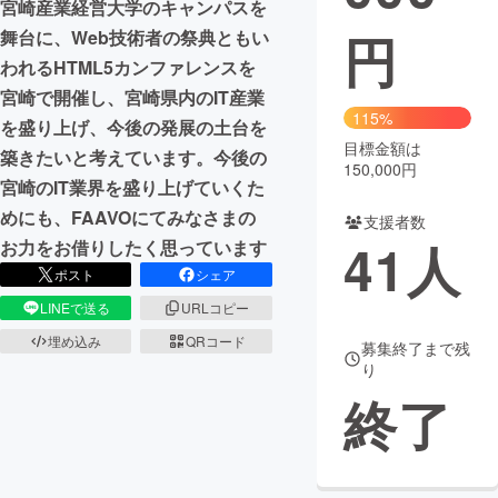
宮崎産業経営大学のキャンパスを
円
舞台に、Web技術者の祭典ともい
まちづくり・地域活性化
われるHTML5カンファレンスを
宮崎で開催し、宮崎県内のIT産業
CAMPFIRE for Social Good
CAMPFIRE Creation
115%
を盛り上げ、今後の発展の土台を
CAMPFIREふるさと納税
machi-ya
コミュニティ
目標金額は
築きたいと考えています。今後の
150,000円
宮崎のIT業界を盛り上げていくた
めにも、FAAVOにてみなさまの
支援者数
41
人
お力をお借りしたく思っています
ポスト
シェア
LINEで送る
URLコピー
埋め込み
QRコード
募集終了まで残
り
終了