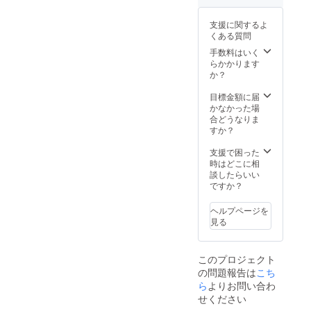
支援に関するよ
くある質問
手数料はいく
らかかります
か？
目標金額に届
かなかった場
合どうなりま
すか？
支援で困った
時はどこに相
談したらいい
ですか？
ヘルプページを
見る
このプロジェクト
の問題報告は
こち
ら
よりお問い合わ
せください