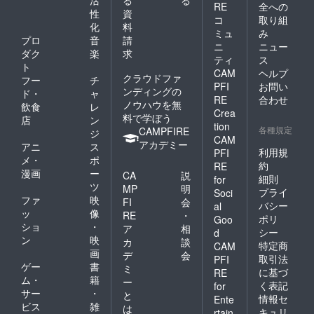
RE
全への
性
資
コ
取り組
化
料
ミュ
み
プロ
音
請
ニ
ニュー
ダク
楽
求
ティ
ス
ト
CAM
ヘルプ
クラウドファ
フー
チ
PFI
お問い
ンディングの
ド・
ャ
RE
合わせ
ノウハウを無
飲食
レ
Crea
料で学ぼう
店
ン
tion
各種規定
CAMPFIRE
ジ
CAM
アカデミー
アニ
ス
利用規
PFI
メ・
ポ
約
RE
漫画
ー
CA
説
細則
for
ツ
MP
明
プライ
Soci
ファ
映
FI
会
バシー
al
ッ
像
RE
・
ポリ
Goo
ショ
・
ア
相
シー
d
ン
映
カ
談
特定商
CAM
画
デ
会
取引法
PFI
ゲー
書
ミ
に基づ
RE
ム・
籍
ー
く表記
for
サー
・
と
情報セ
Ente
ビス
雑
は
キュリ
rtain