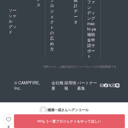
ファ
ス
ロ
計
ン
ソー
ジ
デ
ディ
シャ
ェ
ー
ング
ル
ク
タ
mac
グッ
ト
hi-ya
ド
の
補助
広
金申
め
請サ
方
ポー
ト
「QRコード」は株式会社デンソーウェーブの登録商標です。
© CAMPFIRE,
会社概
採用情
パートナー
Inc.
要
報
募集
穗滿一成
さんへアンコール
もう一度プロジェクトをやってほしい
0