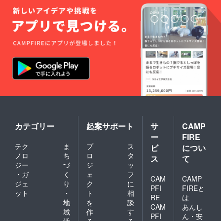
カテゴリー
起案サポート
サ
CAMP
ー
FIRE
テク
ま
プ
ス
ビ
につい
ノロ
ち
ロ
タ
ス
て
ジー
づ
ジ
ッ
・ガ
く
ェ
フ
CAM
CAMP
ジェ
り
ク
に
PFI
FIREと
ット
・
ト
相
RE
は
地
を
談
CAM
あんし
域
作
す
PFI
ん・安
活
る
る