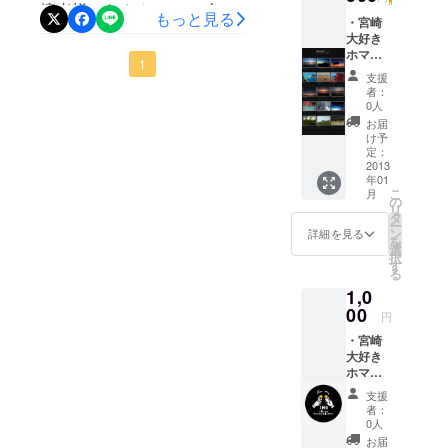
壇者様みなさんと＞ ＜会場
もっと見る
・宮崎
東へは目安として3～4日か
の様子＞ FAAVO宮崎の皆さ
大好き
かりますので、5月7日前後
ホマン
ん、こんにちは。 私はIMO
1
のオス
支援
には届く見込みです。 もし
スメ宮
共同代表の穗滿（ほまん）
者：
崎絶景
0人
5月10日までに届かない方が
スポッ
です。 お礼が大変遅くなり
お届
ト壁紙
いらっしゃったり、住所が
け予
申し訳ございません。 この
定：
変更された方などいらっ
2013
度はご支援頂きありがとう
年01
しゃいましたら、お手数お
こ
月
の
ございました。 お陰様で無
リ
タ
かけいたしますがご連絡お
ー
事開催できたうえに、大き
ン
詳細を見る
を
願いいたします。 また、ま
選
択
な事故もなく次回以降の開
す
る
だお返事をいただいていな
催を期待する声が多数寄せ
1,0
い方もいらっしゃいますの
00
られました。 詳しいレポー
円
で、その方には再度個別に
・宮崎
トはもう少し後にまとめさ
大好き
メッセージさせていただき
せていただきますが、まず
ホマン
ます。ご確認いただけます
のオス
支援
は簡単にご報告させていた
スメ宮
者：
と幸いです。 この度は、ご
崎絶景
0人
だきます。 ボランティアは
スポッ
お届
支援頂きまして誠にありが