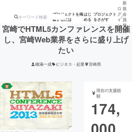
新
ロ
規
グ
会
プロジェクトを掲
はじ
プロジェクト
/
載するには
める
をさがす
イ
員
ン
登
宮崎でHTML5カンファレンスを開催
録
し、宮崎Web業界をさらに盛り上げ
たい
人気のプロ
注目のリ
注目の新着プロ
募集終了が近いプ
もうすぐ公開
ジェクト
ターン
ジェクト
ロジェクト
されます
穗滿一成
ビジネス・起業
宮崎県
アート・写真
音楽
現在の支援総
テクノロジー・ガジェット
ゲーム・サ
額
174,
映像・映画
書籍・雑誌
000
ビジネス・起業
チャレンジ