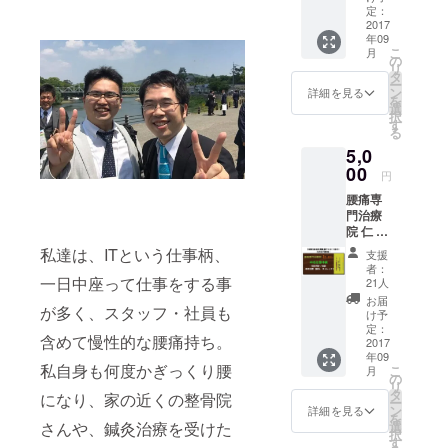
けるチ
定：
ケット
2017
年09
です。
こ
月
きちん
の
リ
とした
タ
ー
問診と
ン
詳細を見る
を
検査の
選
択
上で、
す
る
あなた
5,0
の腰痛
の症
00
円
状・状
腰痛専
態に応
門治療
じたワ
院 仁 -
ンポイ
JIN- の
ント治
私達は、ITという仕事柄、
支援
腰痛専
療を行
者：
門治療
いま
一日中座って仕事をする事
21人
を体験
す。
お届
が多く、スタッフ・社員も
して頂
け予
けるチ
定：
含めて慢性的な腰痛持ち。
ケット
2017
年09
です。
私自身も何度かぎっくり腰
こ
月
きちん
の
リ
とした
タ
になり、家の近くの整骨院
ー
問診と
ン
詳細を見る
を
検査の
選
さんや、鍼灸治療を受けた
択
上で、
す