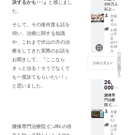
決するかも･･･』
と感じまし
200万人
単なカ
以上の
スタマ
た。
データ
イズも
支援
を基に
OK!
者：
作られ
そして、その後何度も話を
10人
た強み
お届
伺い、治療に関する知識
（才
け予
能）診
定：
や、これまで沢山の方の治
断ツー
2017
年09
ルを使
療をしてきた実際のお話を
こ
月
用し、
の
リ
34の資
タ
お聞きして、『ここなら
ー
質から
ン
詳細を見る
を
あなた
きっと治る！そうでなくて
選
択
の強み
す
る
も一度診てもらいたい！』
（才
26,
能）
と思いました。
トップ5
000
円
を診断
腰痛専
しレ
門治療
ポート
院 仁 -
を作
JIN- の
成。 そ
支援
腰痛専
れに基
者：
門治療
づく感
0人
を本格
動の
腰痛専門治療院 仁-JIN-の存
お届
的にご
フィー
け予
利用頂
ドバッ
定：
在を知って欲しい！ そのた