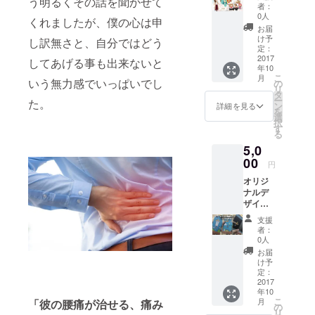
う明るくその話を聞かせて
の似顔
者：
絵アバ
0人
くれましたが、僕の心は申
ターは
お届
いかが
け予
し訳無さと、自分ではどう
です
定：
か？ あ
2017
してあげる事も出来ないと
年10
なたの
こ
月
写真を
いう無力感でいっぱいでし
の
リ
送って
タ
ー
た。
いただ
ン
詳細を見る
を
き、あ
選
択
なたの
す
る
似顔絵
5,0
アバ
ターを
00
円
作成し
オリジ
ます。
ナルデ
ザイン
の携帯
支援
ケース
者：
を作成
0人
しま
お届
す。
け予
（iPhon
定：
e／
2017
年10
Android
こ
月
「彼の腰痛が治せる、痛み
に対応
の
リ