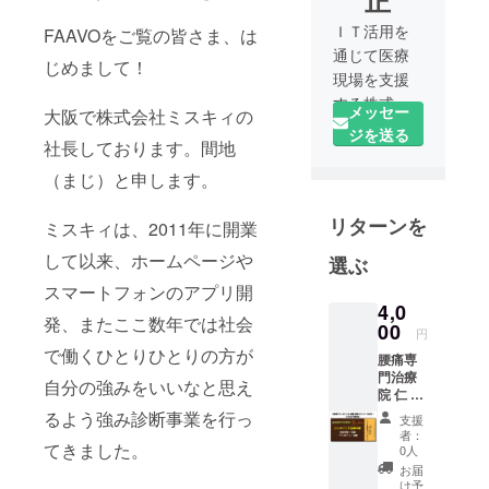
正
ＩＴ活用を
FAAVOをご覧の皆さま、は
通じて医療
じめまして！
現場を支援
する株式会
メッセー
大阪で株式会社ミスキィの
社ミスキィ
ジを送る
社長しております。間地
の代表取締
役
（まじ）と申します。
自社のス
リターンを
タッフが腰
ミスキィは、2011年に開業
痛に悩まさ
して以来、ホームページや
選ぶ
れ、自身の
スマートフォンのアプリ開
無力さを感
4,0
じた事から
発、またここ数年では社会
00
円
腰痛専門治
で働くひとりひとりの方が
腰痛専
療院 仁 -JIN-
門治療
自分の強みをいいなと思え
を立ち上げ
院 仁 -
JIN- の
るお手伝い
るよう強み診断事業を行っ
支援
腰痛専
者：
をしていま
門治療
てきました。
0人
す。
を体験
お届
して頂
け予