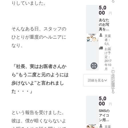
る
あなた
りしていました。
5,0
の腰痛
の症
00
円
状・状
あなた
態に応
のお写
じたス
そんなある日、スタッフの
真を
トレッ
送って
チ、鍼
支援
ひとりが重度のヘルニアに
いただ
灸治療
者：
き、あ
など、
0人
なり、
なたの
本格的
お届
似顔絵
な治療
け予
を作
をさせ
定：
成、動
2017
て頂き
年10
物や自
「社長、実はお医者さんか
ます。
こ
月
分の好
の
リ
ら”もう二度と元のようには
きなも
タ
ー
のをモ
ン
詳細を見る
歩けないよ”と言われまし
を
チーフ
選
択
にリク
す
た・・・」
る
エスト
5,0
をも
らって
00
円
似顔絵
SNSの
を書き
という報告を受けました。
アイコ
ます。
ン用に
彼は、僕が暗くならないよ
あなた
支援