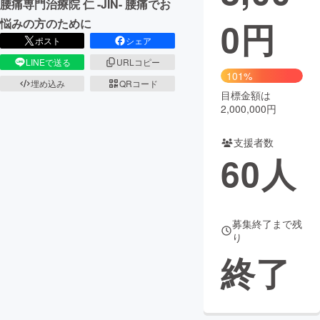
腰痛専門治療院 仁 -JIN- 腰痛でお
0
円
悩みの方のために
まちづくり・地域活性化
ポスト
シェア
LINEで送る
URLコピー
CAMPFIRE for Social Good
CAMPFIRE Creation
101%
埋め込み
QRコード
CAMPFIREふるさと納税
machi-ya
コミュニティ
目標金額は
2,000,000円
支援者数
60
人
募集終了まで残
り
終了