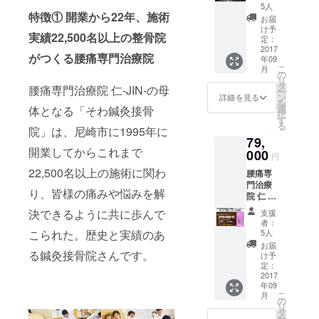
ン店な
スト
トレッ
5人
関する
ど多く
特徴① 開業から22年、施術
レッ
チ
指導
お届
のホー
チ、鍼
骨盤や
け予
③LINE
実績22,500名以上の整骨院
ムペー
灸治
定：
姿勢の
・SMS
ジをリ
2017
療、骨
矯正
メッ
がつくる腰痛専門治療院
年09
ニュー
盤や姿
筋
セージ
こ
月
アル、
勢矯正
の
力ト
での個
リ
アクセ
など、
タ
レーニ
別サ
腰痛専門治療院 仁-JIN-の母
ー
ス数お
本格的
ン
ング
詳細を見る
ポート
を
問合せ
な治療
選
体となる「そわ鍼灸接骨
（週2
択
数アッ
を計画
す
パート
回） ④
る
プを実
院」は、尼崎市に1995年に
的にさ
ナー制
緊急相
79,
現した
せて頂
度（24
談（24
開業してからこれまで
ホーム
000
きま
時間365
時間365
円
ページ
す。 ●
日） ※
日サ
22,500名以上の施術に関わ
腰痛専
解析＆
スペ
パート
ポー
門治療
WEB改
シャル
ナー制
ト）
り、皆様の痛みや悩みを解
院 仁 -
善コン
コース
度とは
JIN- の
サル
治療
①治療
決できるように共に歩んで
支援
腰痛専
ティン
（6,500
計画か
者：
門治療
グを提
円×8回
5人
こられた。歴史と実績のあ
らの進
を本格
供しま
分）
捗管理
お届
的にご
る鍼灸接骨院さんです。
す。
症状・
け予
②生活
利用頂
（120
定：
状態に
習慣に
けるチ
2017
分） 事
応じた
関する
年09
ケット
前に調
下記治
指導
こ
月
です。
査対象
の
療
③LINE
リ
きちん
のホー
タ
・
・SMS
ー