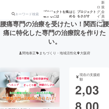
新
ロ
規
グ
会
プロジェクトを掲
はじ
プロジェクト
/
載するには
める
をさがす
イ
員
ン
登
腰痛専門の治療を受けたい！関西に腰
録
痛に特化した専門の治療院を作りた
い。
人気のプロ
注目のリ
注目の新着プロ
募集終了が近いプ
もうすぐ公開
ジェクト
ターン
ジェクト
ロジェクト
されます
間地泰正
まちづくり・地域活性化
大阪府
アート・写真
音楽
現在の支援総
テクノロジー・ガジェット
ゲーム・サ
額
2,03
映像・映画
書籍・雑誌
8,00
ビジネス・起業
チャレンジ