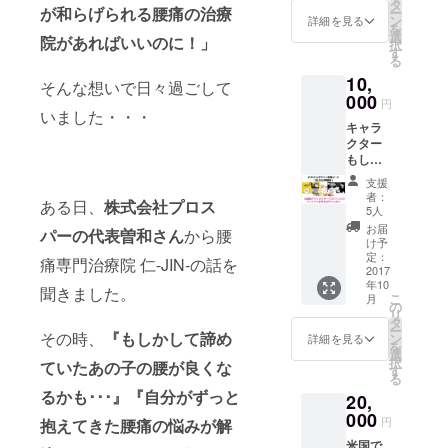
手帳
タ
が和らげられる腰痛の治療
ー
型）
ン
詳細を見る
を
選
院があればいいのに！」
択
す
る
10,
そんな想いで日々過ごして
000
円
いました・・・
キャラ
クター
もしく
はSNS
支援
アイコ
者：
ある日、
株式会社プロス
ンを
5人
使った
お届
パーの代表曽和さん
から腰
オリジ
け予
ナル名
定：
痛専門治療院 仁-JIN-の話を
刺を作
2017
年10
成しま
聞きました。
こ
月
す。 デ
の
リ
ザイン
タ
ー
はいく
その時、
『もしかして諦め
ン
詳細を見る
を
つかの
選
択
ていたあの子の腰が良くな
ものか
す
る
らベー
るかも･･･』『自分がずっと
20,
スを選
んでい
000
円
抱えてきた腰痛の悩みが解
ただ
米国で
き、簡