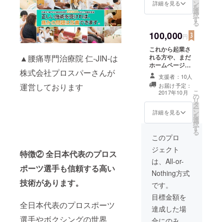
とした
ムペー
ン
特殊電
詳細を見る
メッ
を
問診と
ジおよ
選
気治療
セージ
択
検査の
びアク
す
・
での個
る
上で、
セス解
スト
別サ
あなた
100,000
析方法
レッチ
ポート
円
の腰痛
をヒア
・
（週2
これから起業さ
の症
リング
鍼灸治
回） ④
れる方や、まだ
状・状
▲腰痛専門治療院 仁-JIN-は
の上で
療
緊急相
ホームページを
態に応
勧めさ
・
談（24
株式会社プロスパーさんが
もっていないと
じた特
せて頂
骨盤・
時間365
支援者：10人
いう企業におす
殊電気
きま
姿勢矯
日サ
お届け予定：
運営しております
すめ。大企業か
治療、
す。
正 筋
ポー
こ
2017年10月
の
ら中小企業・個
スト
力ト
ト）
リ
タ
人商店まで様々
レッ
レーニ
ー
ン
なホームページ
チ、鍼
詳細を見る
ング
を
選
を手がけてきた
灸治
パート
択
す
ミスキィがあな
療、骨
ナー制
る
たのホームペー
盤や姿
このプロ
度（24
ジを制作しま
勢矯正
時間365
ジェクト
す。 ・
など、
特徴② 全日本代表のプロス
日） ※
CMS（WordPre
本格的
は、All-or-
パート
ポーツ選手も信頼する高い
ss）構築費用 ・
な治療
ナー制
Nothing方式
デザインテーマ
を計画
度とは
技術があります。
の適用 ・ヒアリ
的にさ
です。
①治療
ングシートに
せて頂
計画か
目標金額を
則ったサイト制
き、体
らの進
全日本代表のプロスポーツ
作 ・ホームペー
質改善
達成した場
捗管理
ジ運用のアドバ
まで行
②生活
選手やボクシングの世界
合にのみ、