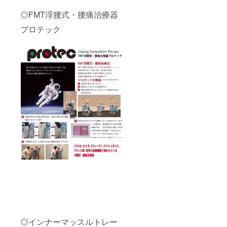
緊急相
談（24
◎FMT浮腰式・腰痛治療器
時間365
日サ
プロテック
ポー
ト）
◎インナーマッスルトレー