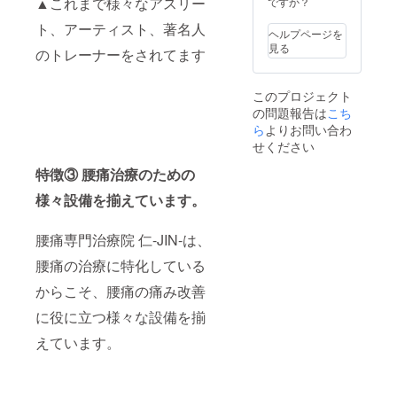
▲これまで様々なアスリー
ですか？
力ト
レーニ
ト、アーティスト、著名人
ング
ヘルプページを
パート
見る
のトレーナーをされてます
ナー制
度（24
時間365
このプロジェクト
日） ※
の問題報告は
こち
パート
ら
よりお問い合わ
ナー制
度とは
せください
①治療
特徴③ 腰痛治療のための
計画か
らの進
様々設備を揃えています。
捗管理
②生活
習慣に
腰痛専門治療院 仁-JIN-は、
関する
指導
腰痛の治療に特化している
③LINE
・SMS
からこそ、腰痛の痛み改善
メッ
セージ
に役に立つ様々な設備を揃
での個
えています。
別サ
ポート
（週2
回） ④