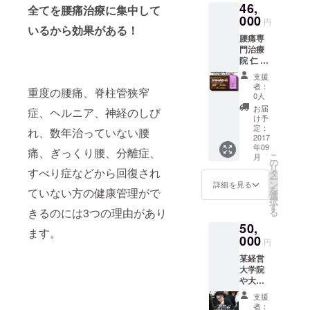
46,
あなた
（3,500
全てを腰痛治療に集中して
の腰痛
000
円×8回
円
の症
いるから効果がある！
分）
腰痛専
状・状
症
門治療
態に応
状・状
院 仁 -
じたス
態に応
JIN- の
トレッ
じたス
支援
腰痛専
チ、骨
トレッ
者：
重度の腰痛、脊柱管狭窄
門治療
盤や姿
チ
0人
を本格
勢矯正
鍼灸治
お届
症、ヘルニア、神経のしび
的にご
など、
療or特
け予
利用頂
本格的
定：
殊電気
れ、数年治っていない腰
けるチ
2017
な治療
治療
年09
ケット
を計画
痛、ぎっくり腰、分離症、
こ
月
です。
的にさ
の
パート
リ
きちん
すべり症などから回復され
せて頂
タ
ナー制
ー
とした
きま
ン
度（24
詳細を見る
を
ていない方の健康管理がで
問診と
す。 ●
選
時間365
択
検査の
腰痛矯
す
日） ※
きるのには3つの理由があり
る
上で、
正プロ
パート
50,
あなた
グラム
ナー制
ます。
の腰痛
000
（5,500
度とは
円
の症
円×8回
①治療
某経営
状・状
分）
計画か
大学院
態に応
症
らの進
や大手
じた特
状・状
捗管理
飲食
殊電気
態に応
②生活
支援
チェー
治療、
じたス
習慣に
者：