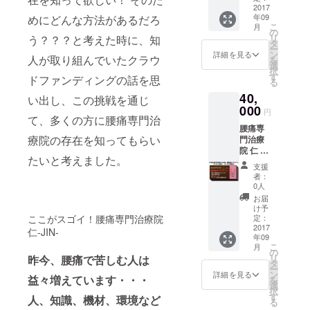
けるチ
2017
クに
年09
めにどんな方法があるだろ
ケット
よって
こ
月
です。
ご自身
の
リ
う？？？と考えた時に、知
きちん
では気
タ
ー
とした
付いて
ン
詳細を見る
人が取り組んでいたクラウ
を
問診と
いない
選
択
検査の
強み
す
ドファンディングの話を思
る
上で、
（才
40,
あなた
能）を
い出し、この挑戦を通じ
の腰痛
000
知って
円
の症
て、多くの方に腰痛専門治
頂きビ
腰痛専
状・状
ジネス
療院の存在を知ってもらい
門治療
態に応
等の向
院 仁 -
じたス
上に効
たいと考えました。
JIN- の
トレッ
果を発
支援
腰痛専
チ、鍼
揮しま
者：
門治療
灸治療
す。
0人
を本格
など、
（約90
お届
的にご
本格的
分）
け予
利用頂
な治療
定：
ここがスゴイ！腰痛専門治療院
けるチ
2017
を計画
仁-JIN-
年09
ケット
的にさ
こ
月
です。
せて頂
の
リ
昨今、腰痛で苦しむ人は
きちん
きま
タ
ー
とした
す。 ●
ン
詳細を見る
益々増えています・・・
を
問診と
腰痛改
選
択
検査の
善プロ
す
人、知識、機材、環境など
る
上で、
グラム