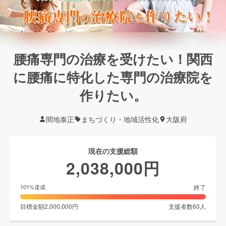
腰痛専門の治療を受けたい！関西
に腰痛に特化した専門の治療院を
作りたい。
間地泰正
まちづくり・地域活性化
大阪府
現在の支援総額
2,038,000
円
終了
101
%達成
目標金額
2,000,000
円
支援者数
60
人