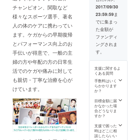
イス ※商品の特
わせて
習慣に
性上お選び頂け
頂きま
2017/09/30
チャンピオン、関取など
関する
るデザインに限
す。 ●
指導
23:59:59
ま
様々なスポーツ選手、著名
りがございま
スペ
③LINE
す。
シャル
でに集まっ
・SMS
人の体のケアに携わってい
コース
メッ
た金額が
治療
セージ
ます。ケガからの早期復帰
（6,500
ファンディ
での個
円×16回
別サ
とパフォーマンス向上のお
ングされま
分）
ポート
症状・
す。
手伝いが得意で、一般の主
（週2
状態に
回） ④
応じた
婦の方や年配の方の日常生
緊急相
下記治
談（24
支援に関するよ
活でのケガや痛みに対して
療
時間365
くある質問
・
日サ
も親切・丁寧な治療を心が
手数料はいく
特殊電
ポー
らかかります
気治療
ト）
けています。
か？
・
スト
目標金額に届
レッチ
かなかった場
・
合どうなりま
鍼灸治
すか？
療
・
支援で困った
骨盤・
時はどこに相
姿勢矯
談したらいい
正 筋