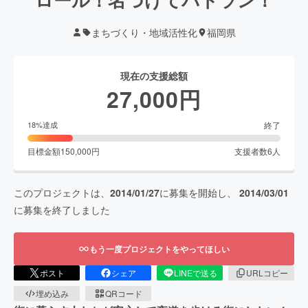
まちづくり・地域活性化
福岡県
現在の支援総額
27,000
円
終了
18
%達成
目標金額
150,000
円
支援者数
6
人
このプロジェクトは、
2014/01/27
に募集を開始し、
2014/03/01
に募集を終了しました
もう一度プロジェクトをやってほしい
ポスト
シェア
LINEで送る
URLコピー
埋め込み
QRコード