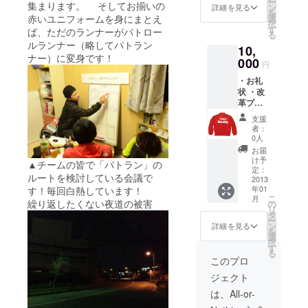
ー
集まります。 そしてお揃いの
ン
詳細を見る
を
赤いユニフォームを身にまとえ
選
択
す
ば、ただのランナーがパトロー
る
ルランナー（略してパトラン
10,
ナー）に変身です！
000
円
・お礼
状 ・改
革プロ
ジェク
支援
トHP内
者：
にお名
0人
前掲載
お届
・パト
け予
▲チームの皆で「パトラン」の
ラン
定：
ルートを検討している会議で
ジャン
2013
年01
す！毎回白熱しています！
パー
こ
月
繰り返したくない夜道の被害
の
リ
タ
ー
ン
詳細を見る
を
選
択
す
る
このプロ
ジェクト
は、All-or-