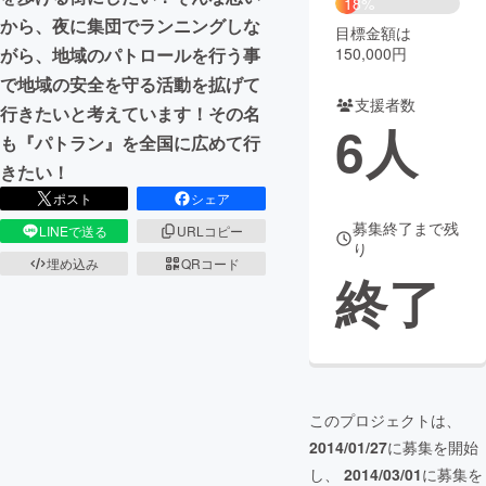
18%
から、夜に集団でランニングしな
目標金額は
まちづくり・地域活性化
150,000円
がら、地域のパトロールを行う事
で地域の安全を守る活動を拡げて
支援者数
CAMPFIRE for Social Good
CAMPFIRE Creation
行きたいと考えています！その名
6
人
CAMPFIREふるさと納税
machi-ya
コミュニティ
も『パトラン』を全国に広めて行
きたい！
ポスト
シェア
募集終了まで残
LINEで送る
URLコピー
り
埋め込み
QRコード
終了
このプロジェクトは、
2014/01/27
に募集を開始
し、
2014/03/01
に募集を