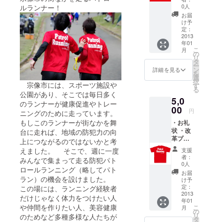
にお名
0人
ルランナー！
前掲載
お届
・パト
け予
ランス
定：
テッ
2013
年01
カー
こ
月
の
リ
タ
ー
ン
詳細を見る
を
選
択
宗像市には、スポーツ施設や
す
る
公園があり、そこでは毎日多く
5,0
のランナーが健康促進やトレー
00
円
ニングのために走っています。
もしこのランナーが街なかを舞
・お礼
状 ・改
台に走れば、地域の防犯力の向
革プロ
上につながるのではないかと考
ジェク
えました。 そこで、週に一度
支援
トHP内
者：
みんなで集まって走る防犯パト
にお名
0人
ロールランニング（略してパト
前掲載
お届
・パト
ラン）の機会を設けました。
け予
ランT
定：
この場には、ランニング経験者
シャツ
2013
だけじゃなく体力をつけたい人
年01
や仲間を作りたい人、美容健康
こ
月
の
リ
のためなど多種多様な人たちが
タ