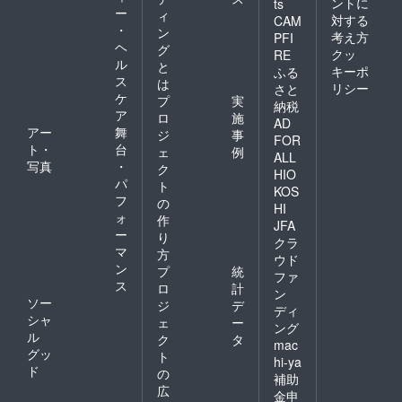
ントに
ts
ー
ィ
対する
CAM
・
ン
考え方
PFI
ヘ
グ
クッ
RE
ル
と
キーポ
ふる
ス
は
リシー
さと
ケ
プ
実
納税
ア
ロ
施
AD
アー
舞
ジ
事
FOR
ト・
台
ェ
例
ALL
写真
・
ク
HIO
パ
ト
KOS
フ
の
HI
ォ
作
JFA
ー
り
クラ
マ
方
ウド
ン
プ
統
ファ
ス
ロ
計
ン
ソー
ジ
デ
ディ
シャ
ェ
ー
ング
ル
ク
タ
mac
グッ
ト
hi-ya
ド
の
補助
広
金申