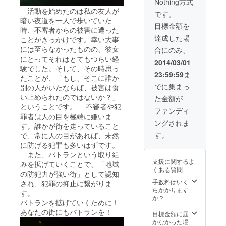
Nothing方式
活動を始めたのは私の友人が
です。
暗い夜道を一人で歩いていた
目標金額を
時、不審者からの被害に遭った
達成した場
ことがきっかけです。幸い大事
には至らなかったものの、彼女
合にのみ、
にとってそれはとてもつらい経
2014/03/01
験でした。そして、その時思っ
23:59:59
ま
たことが、「もし、そこに誰か
でに集まっ
別の人がいたならば、被害は食
い止められたのではないか？」
た金額が
ということです。 不審者や犯
ファンディ
罪者は人の目を極端に嫌いま
ングされま
す。誰かが街を走っていること
す。
で、常に人の目があれば、未然
に防げる犯罪も多いはずです。
また、パトランという取り組
支援に関するよ
みを拡げていくことで、「地域
くある質問
の防犯力が強い街」として認知
手数料はいく
され、犯罪の抑止に繋がりま
らかかります
す。
か？
パトランを拡げていくために！
あなたの街にもパトランを！
目標金額に届
かなかった場