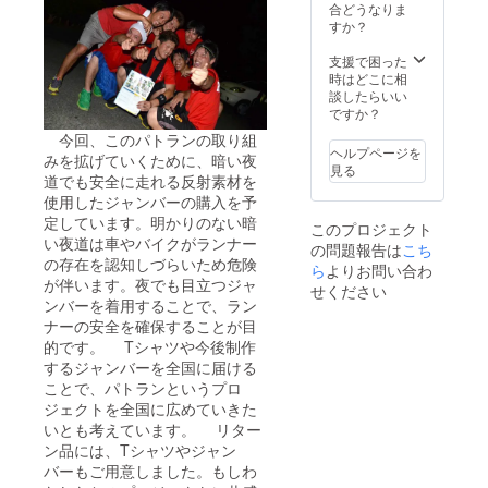
合どうなりま
すか？
支援で困った
時はどこに相
談したらいい
ですか？
今回、このパトランの取り組
ヘルプページを
みを拡げていくために、暗い夜
見る
道でも安全に走れる反射素材を
使用したジャンバーの購入を予
定しています。明かりのない暗
このプロジェクト
い夜道は車やバイクがランナー
の問題報告は
こち
の存在を認知しづらいため危険
ら
よりお問い合わ
が伴います。夜でも目立つジャ
せください
ンバーを着用することで、ラン
ナーの安全を確保することが目
的です。 Tシャツや今後制作
するジャンバーを全国に届ける
ことで、パトランというプロ
ジェクトを全国に広めていきた
いとも考えています。 リター
ン品には、Tシャツやジャン
バーもご用意しました。もしわ