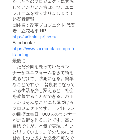
たしたちのプロジェクトに共感
していただいた方はぜひ、ユニ
フォームを着て走りましょう！
起案者情報
団体名：改革プロジェクト 代表
者：立花祐平 HP：
http://kaikaku-prj.com/
Facebook：
https://www.facebook.com/patro
lranning
最後に
ただ公園を走っていたラン
ナーがユニフォームをきて街を
走るだけで、防犯になる。簡単
なことですが、 普段おこなって
いる生活を少し変えると、社会
を改善することができる。パト
ランはそんなことにも気づける
プロジェクトです。 パトラン
の目標は毎日1,000人のランナー
が走る街を作ることです。高い
目標ですが、本気で実現したい
と思っています。そのためには
皆さまのご協力が必要不可欠で