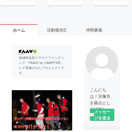
活動報告
仲間募集
ホーム
4
地域特化型クラウドファンディ
ング「FAAVO by CAMPFIRE」
にて実施されたプロジェクトで
す。
こんにち
は！宗像市
を拠点とし
て活動して
メッセー
いる「NPO
ジを送る
法人改革プ
ロジェク