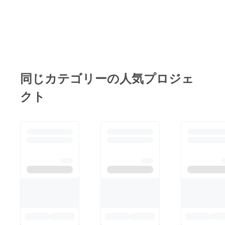
ティセンター出発の三
ナーが存在する街「む
レッツパトラン！
郎丸地区のパトランを
なかた」 レッツパト
実行してきました。
ラン！
小雨も降っていたの
で、ほとんど出歩く人
もおらず問題ナシで
同じカテゴリーの人気プロジェ
す。 今後は体力に自
信がない人のためにス
クト
ロージョギングも導入
していこうと考えてま
すのでふるってパトラ
ンにご参加ください！
レッツパトラン！ -----
---------------今後の予
定---------------------
1/21(火) 22:00～
22:30 赤間コミュニ
ティ 1/28(火) 22:00～