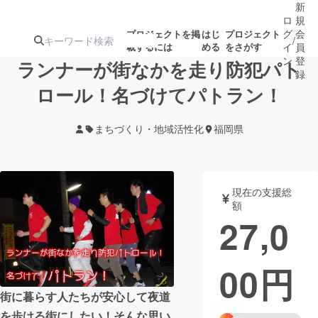
新
ロ
規
グ
会
プロジェクトを掲
はじ
プロジェクト
/
載するには
める
をさがす
イ
員
ン
登
ランナーが街なかを走り防犯パト
録
ロール！名づけてパトラン！
人気のプロ
注目のリ
注目の新着プロ
募集終了が近いプ
もうすぐ公開
まちづくり・地域活性化
福岡県
ジェクト
ターン
ジェクト
ロジェクト
されます
アート・写真
音楽
現在の支援総
額
27,0
テクノロジー・ガジェット
ゲーム・サ
00
円
映像・映画
書籍・雑誌
街に暮らす人たちが安心して夜道
ビジネス・起業
チャレンジ
を歩ける街にしたい！そんな思い