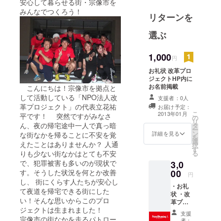
安心して暮らせる街・宗像市を
ト」の代表
みんなでつくろう！
リターンを
立花祐平で
す！
選ぶ
1,000
円
お礼状 改革プロ
ジェクトHP内に
お名前掲載
こんにちは！宗像市を拠点と
して活動している「NPO法人改
支援者：0人
革プロジェクト」の代表立花祐
お届け予定：
こ
2013年01月
平です！ 突然ですがみなさ
の
リ
ん、夜の帰宅途中一人で真っ暗
タ
ー
ン
詳細を見る
な街なかを帰ることに不安を覚
を
選
えたことはありませんか？ 人通
択
す
る
りも少ない街なかはとても不安
で、犯罪被害も多いのが現状で
3,0
00
す。そうした状況を何とか改善
円
し、 街にくらす人たちが安心し
・お礼
て夜道を帰宅できる街にした
状 ・改
い！そんな思いからこのプロ
革プロ
ジェクトは生まれました！
ジェク
支援
トHP内
宗像市の街なかを走るパトロー
者：