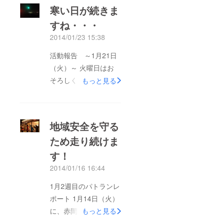
たが、走ると気分爽
寒い日が続きま
快！ ランニングって
すね・・・
いいですね（^0^） 最
2014/01/23 15:38
近はいろんなところか
ら活動に参加したいと
活動報告 ～1月21日
いうありがたい声が増
（火）～ 火曜日はお
えてきました。 来週
そろしく寒い中のパト
もっと見る
も新しいランナーが１
ランとなりました。
人来てくれる予定 楽
パトラン始まって以来
しみです！ １年間続
1番寒かったです(*_*)
地域安全を守る
けてきて少しづつ地域
それでも四人のラン
に浸透してきたかなと
ため走り続けま
ナーが集結！！ 初参
いう印象も受けるよう
す！
加の女性も1人来てい
になりました。 何事
ただきました(^o^) 参
2014/01/16 16:44
もコツコツ積み重ねる
加者の輪が広がること
1月2週目のパトランレ
ことが大事だと思い知
はすごく嬉しいです！
ポート 1月14日（火）
らされます。 目指す
この調子では寒い冬乗
に、赤間西コミュニ
もっと見る
は1,000人のパトラン
り切りますよー！