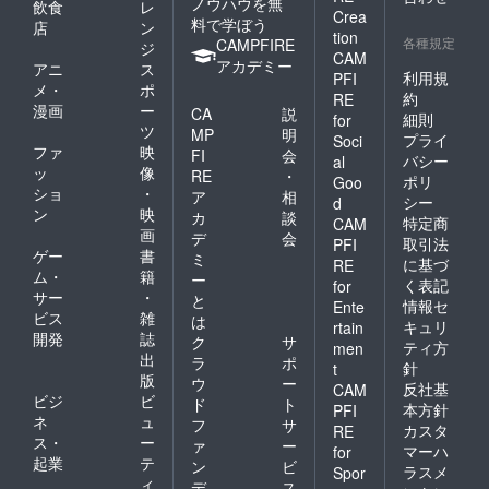
ノウハウを無
飲食
レ
Crea
料で学ぼう
店
ン
tion
各種規定
CAMPFIRE
ジ
CAM
アカデミー
アニ
ス
利用規
PFI
メ・
ポ
約
RE
漫画
ー
CA
説
細則
for
ツ
MP
明
プライ
Soci
ファ
映
FI
会
バシー
al
ッ
像
RE
・
ポリ
Goo
ショ
・
ア
相
シー
d
ン
映
カ
談
特定商
CAM
画
デ
会
取引法
PFI
ゲー
書
ミ
に基づ
RE
ム・
籍
ー
く表記
for
サー
・
と
情報セ
Ente
ビス
雑
は
キュリ
rtain
開発
誌
ク
サ
ティ方
men
出
ラ
ポ
針
t
版
ウ
ー
反社基
CAM
ビジ
ビ
ド
ト
本方針
PFI
ネ
ュ
フ
サ
カスタ
RE
ス・
ー
ァ
ー
マーハ
for
起業
テ
ン
ビ
ラスメ
Spor
ィ
デ
ス