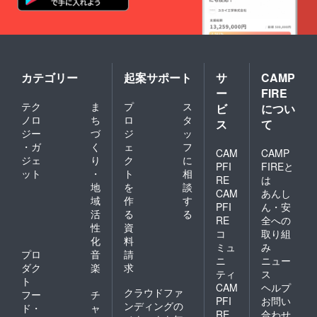
カテゴリー
起案サポート
サ
CAMP
ー
FIRE
テク
ま
プ
ス
ビ
につい
ノロ
ち
ロ
タ
ス
て
ジー
づ
ジ
ッ
・ガ
く
ェ
フ
CAM
CAMP
ジェ
り
ク
に
PFI
FIREと
ット
・
ト
相
RE
は
地
を
談
CAM
あんし
域
作
す
PFI
ん・安
活
る
る
RE
全への
性
資
コ
取り組
化
料
ミュ
み
プロ
音
請
ニ
ニュー
ダク
楽
求
ティ
ス
ト
CAM
ヘルプ
クラウドファ
フー
チ
PFI
お問い
ンディングの
ド・
ャ
RE
合わせ