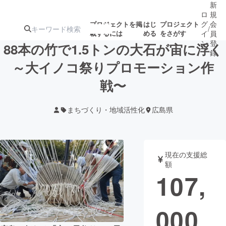
新
ロ
規
グ
会
プロジェクトを掲
はじ
プロジェクト
/
載するには
める
をさがす
イ
員
ン
登
88本の竹で1.5トンの大石が宙に浮く
録
～大イノコ祭りプロモーション作
戦〜
人気のプロ
注目のリ
注目の新着プロ
募集終了が近いプ
もうすぐ公開
ジェクト
ターン
ジェクト
ロジェクト
されます
まちづくり・地域活性化
広島県
アート・写真
音楽
現在の支援総
テクノロジー・ガジェット
ゲーム・サ
額
107,
映像・映画
書籍・雑誌
000
ビジネス・起業
チャレンジ