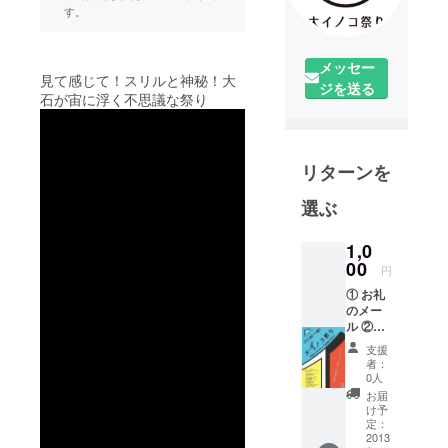
す。
メッセー
見て感じて！スリルと神秘！大
ジを送る
石が宙に浮く不思議な祭り
リターンを
選ぶ
1,0
00
円
① お礼
のメー
ル ②プ
ロモー
支援
ション
者：
ビデオ
0人
エンド
お届
ロール
け予
にお名
定：
前記載
2013