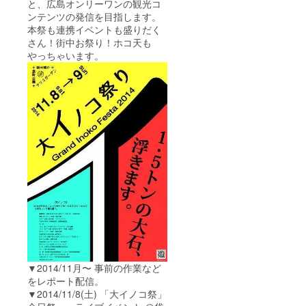
と、広島オンリーワンの観光コ
ンテンツの発信を目指します。
本祭も連携イベントも盛りだく
さん！街中お祭り！ホコ天も
やっちゃいます。
▼2014/11月〜 事前の作業など
をレポート配信。
▼2014/11/8(土) 「大イノコ祭」