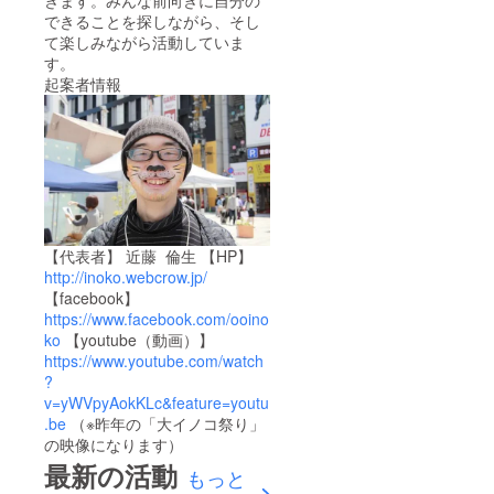
きます。みんな前向きに自分の
できることを探しながら、そし
て楽しみながら活動していま
す。
起案者情報
【代表者】 近藤 倫生 【HP】
http://inoko.webcrow.jp/
【facebook】
https://www.facebook.com/ooino
ko
【youtube（動画）】
https://www.youtube.com/watch
?
v=yWVpyAokKLc&feature=youtu
.be
（※昨年の「大イノコ祭り」
の映像になります）
最新の活動
もっと