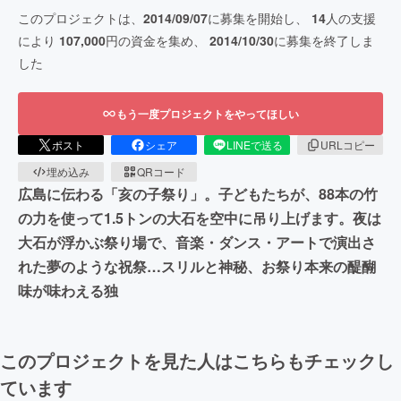
このプロジェクトは、
2014/09/07
に募集を開始し、
14
人の支援
により
107,000
円の資金を集め、
2014/10/30
に募集を終了しま
した
もう一度プロジェクトをやってほしい
ポスト
シェア
LINEで送る
URLコピー
埋め込み
QRコード
広島に伝わる「亥の子祭り」。子どもたちが、88本の竹
の力を使って1.5トンの大石を空中に吊り上げます。夜は
大石が浮かぶ祭り場で、音楽・ダンス・アートで演出さ
れた夢のような祝祭…スリルと神秘、お祭り本来の醍醐
味が味わえる独
このプロジェクトを見た人はこちらもチェックし
ています