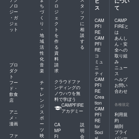
ビ
につい
ノロ
ち
ロ
タ
ス
て
ジー
づ
ジ
ッ
・ガ
く
ェ
フ
CAM
CAMP
ジェ
り
ク
に
PFI
FIREと
ット
・
ト
相
RE
は
地
を
談
CAM
あんし
域
作
す
PFI
ん・安
活
る
る
RE
全への
性
資
コ
取り組
化
料
ミュ
み
プロ
音
請
ニ
ニュー
ダク
楽
求
ティ
ス
ト
CAM
ヘルプ
クラウドファ
フー
チ
PFI
お問い
ンディングの
ド・
ャ
RE
合わせ
ノウハウを無
飲食
レ
Crea
料で学ぼう
店
ン
tion
各種規定
CAMPFIRE
ジ
CAM
アカデミー
アニ
ス
利用規
PFI
メ・
ポ
約
RE
漫画
ー
CA
説
細則
for
ツ
MP
明
プライ
Soci
ファ
映
FI
会
バシー
al