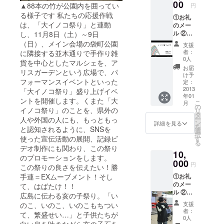
日）メ
00
▲88本の竹が公園内を囲ってい
円
イン会
る様子です 私たちの応援作戦
①お礼
場グル
は、「大イノコ祭り」と連動
のメー
メ屋台
ル ②プ
し、11月8日（土）～9日
食券1枚
ロモー
（500円
（日）、メイン会場の袋町公園
支援
ション
相当）
者：
に隣接する並木通りで手作り雑
ビデオ
or オリ
0人
貨を中心としたマルシェを、ア
エンド
ジナル
お届
リスガーデンという広場で、パ
ロール
ステッ
け予
フォーマンスイベントといった
にお名
カー
定：
前記載
2013
（※画像
「大イノコ祭り」盛り上げイベ
年01
（※中文
はイ
ントを開催します。くまた「大
こ
月
字での
メージ
の
イノコ祭り」のことを、県外の
リ
記載に
です）
タ
ー
人や外国の人にも、もっともっ
なりま
ン
詳細を見る
を
と認知されるように、SNSを
す） ③
選
択
祭り当
使った宣伝活動の展開、記録ビ
す
る
日（8
デオ制作にも関わり、この祭り
10,
日・9
のプロモーションをします。
日）メ
000
円
この祭りの良さを伝えたい！勝
イン会
手連＝EXムーブメント！そし
①お礼
場グル
のメー
メ屋台
て、はばたけ！！
ル ②プ
食券1枚
広島に伝わる亥の子祭り。「い
ロモー
（500円
支援
のこ、いのこ、いのこもちつい
ション
相当）
者：
て、繁盛せい…」と子供たちが
ビデオ
or オリ
0人
白い息を吐きながら亥の子石を