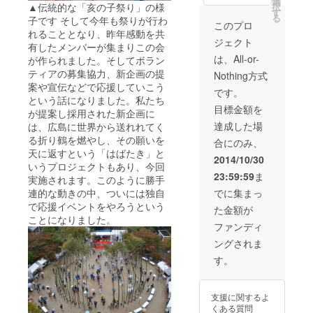
（500円
選
▲伝統的な「亥の子祭り」の様
択
③「大
相当）
す
る
子です そして今年も祭りが行わ
イノコ
or オリ
このプロ
祭り」
れることとなり、昨年感動を共
ジナル
ジェクト
オリジ
ステッ
有したメンバーが集まりこの会
ナルT
カー
は、All-or-
が作られました。そしてボラン
シャツ1
ティアの募集協力、新企画の提
Nothing方式
枚 （※
案や宣伝などで応援していこう
画像は
です。
という話になりました。私たち
イメー
目標金額を
ジで
が提案し採用された新企画に
す）
達成した場
は、広島に世界から送れれてく
④「大
る折り鶴を燃やし、その願いを
合にのみ、
イノコ
天に返すという「はばたき」と
祭り」
2014/10/30
いうプロジェクトもあり、今回
オリジ
23:59:59
ま
ナル法
実施されます。このように勝手
被1枚
連的な動きの中、ついには独自
でに集まっ
（※画像
で応援イベントをやろうという
た金額が
はイ
ことになりました。
メージ
ファンディ
です）
ングされま
⑤祭り
当日（8
す。
日・9
日）メ
イン会
支援に関するよ
場グル
くある質問
メ屋台