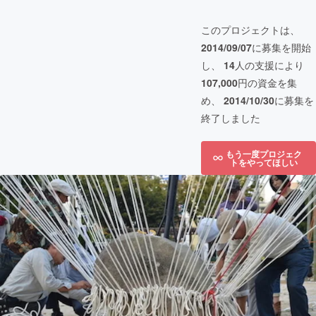
このプロジェクトは、
2014/09/07
に募集を開始
し、
14
人の支援により
107,000
円の資金を集
め、
2014/10/30
に募集を
終了しました
もう一度プロジェク
トをやってほしい