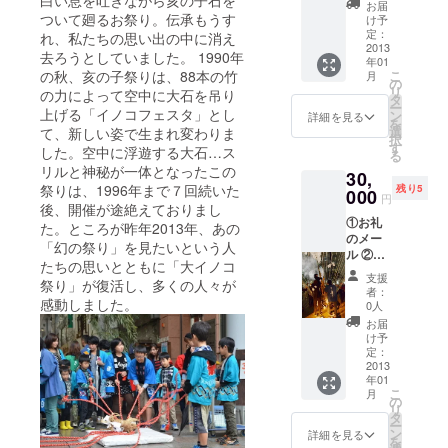
エンド
ジナル
お届
ロール
ついて廻るお祭り。伝承もうす
ステッ
け予
にお名
カー
定：
れ、私たちの思い出の中に消え
前記載
2013
（※画像
去ろうとしていました。 1990年
年01
（※大文
はイ
の秋、亥の子祭りは、88本の竹
こ
月
字での
メージ
の
リ
の力によって空中に大石を吊り
記載に
です）
タ
ー
なりま
上げる「イノコフェスタ」とし
ン
詳細を見る
を
す）
選
て、新しい姿で生まれ変わりま
択
③「大
す
した。空中に浮遊する大石…ス
る
イノコ
リルと神秘が一体となったこの
30,
祭り」
祭りは、1996年まで７回続いた
残り5
オリジ
000
円
後、開催が途絶えておりまし
ナルT
①お礼
シャツ1
た。ところが昨年2013年、あの
のメー
枚 （※
「幻の祭り」を見たいという人
ル ②プ
画像は
たちの思いとともに「大イノコ
ロモー
イメー
支援
祭り」が復活し、多くの人々が
ション
ジで
者：
ビデオ
感動しました。
す） ④
0人
エンド
祭り当
お届
ロール
日（8
け予
にお名
日・9
定：
前記載
2013
日）メ
年01
（※大文
イン会
こ
月
字での
場グル
の
リ
記載に
メ屋台
タ
ー
なりま
食券1枚
ン
詳細を見る
を
す）