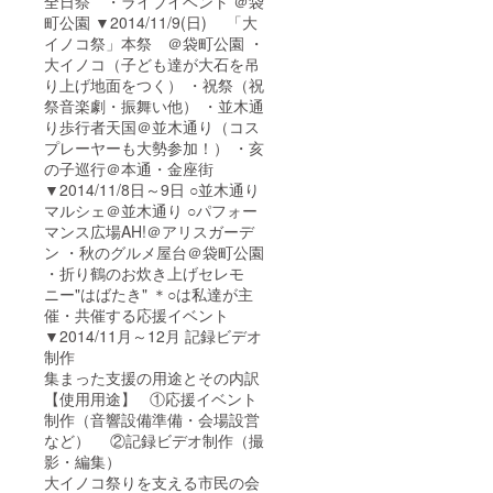
全日祭 ・ライブイベント ＠袋
町公園 ▼2014/11/9(日) 「大
イノコ祭」本祭 ＠袋町公園 ・
大イノコ（子ども達が大石を吊
り上げ地面をつく） ・祝祭（祝
祭音楽劇・振舞い他） ・並木通
り歩行者天国＠並木通り（コス
プレーヤーも大勢参加！） ・亥
の子巡行＠本通・金座街
▼2014/11/8日～9日 ○並木通り
マルシェ＠並木通り ○パフォー
マンス広場AH!＠アリスガーデ
ン ・秋のグルメ屋台＠袋町公園
・折り鶴のお炊き上げセレモ
ニー"はばたき" ＊○は私達が主
催・共催する応援イベント
▼2014/11月～12月 記録ビデオ
制作
集まった支援の用途とその内訳
【使用用途】 ①応援イベント
制作（音響設備準備・会場設営
など） ②記録ビデオ制作（撮
影・編集）
大イノコ祭りを支える市民の会