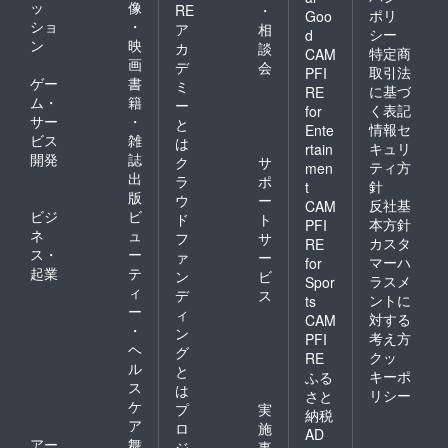
ッ
像
RE
・
ポリ
Goo
ショ
・
ア
相
シー
d
ン
映
カ
談
特定商
CAM
画
デ
会
取引法
PFI
ゲー
書
ミ
に基づ
RE
ム・
籍
ー
く表記
for
サー
・
と
情報セ
Ente
ビス
雑
は
キュリ
rtain
開発
誌
ク
サ
ティ方
men
出
ラ
ポ
針
t
版
ウ
ー
反社基
CAM
ビジ
ビ
ド
ト
本方針
PFI
ネ
ュ
フ
サ
カスタ
RE
ス・
ー
ァ
ー
マーハ
for
起業
テ
ン
ビ
ラスメ
Spor
ィ
デ
ス
ントに
ts
ー
ィ
対する
CAM
・
ン
考え方
PFI
ヘ
グ
クッ
RE
ル
と
キーポ
ふる
ス
は
リシー
さと
ケ
プ
実
納税
ア
ロ
施
AD
アー
舞
ジ
事