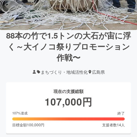
88本の竹で1.5トンの大石が宙に浮
く～大イノコ祭りプロモーション
作戦〜
まちづくり・地域活性化
広島県
現在の支援総額
107,000
円
終了
107
%達成
目標金額
100,000
円
支援者数
14
人