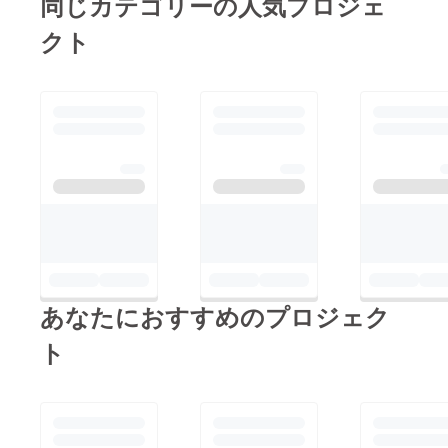
同じカテゴリーの人気プロジェ
レームのテントを使用
します＾_＾ 竹のテン
クト
トの使用は、大イノコ
祭りを支える市民の会
のミーティングで、
「おしゃれなテントが
良いよね。」 という
話から始まり、ひろし
まジン大学さんのご協
力によって実現しまし
た。 さらに、並木通
りに近い広場、アリス
ガーデンでは、 １１
あなたにおすすめのプロジェク
年目に突入したパ
ト
フォーマンスイベント
AH!も同時開催して、
大イノコ祭りの盛り上
がりを応援します！！