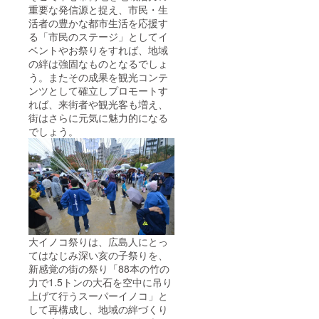
重要な発信源と捉え、市民・生
活者の豊かな都市生活を応援す
る「市民のステージ」としてイ
ベントやお祭りをすれば、地域
の絆は強固なものとなるでしょ
う。またその成果を観光コンテ
ンツとして確立しプロモートす
れば、来街者や観光客も増え、
街はさらに元気に魅力的になる
でしょう。
大イノコ祭りは、広島人にとっ
てはなじみ深い亥の子祭りを、
新感覚の街の祭り「88本の竹の
力で1.5トンの大石を空中に吊り
上げて行うスーパーイノコ」と
して再構成し、地域の絆づくり