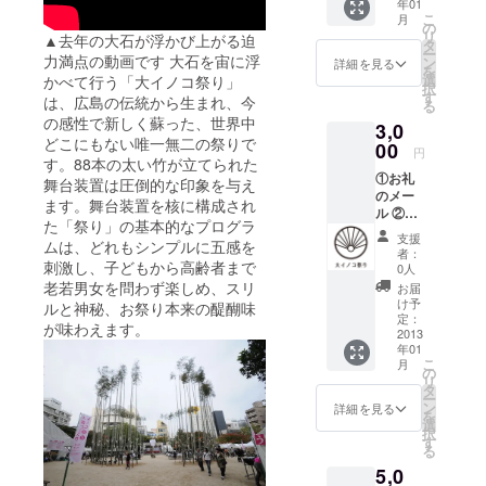
年01
（※小文
こ
月
字での
の
リ
▲去年の大石が浮かび上がる迫
記載に
タ
ー
なりま
力満点の動画です 大石を宙に浮
ン
詳細を見る
を
す）
選
かべて行う「大イノコ祭り」
択
（※画像
す
は、広島の伝統から生まれ、今
る
は昨年
の感性で新しく蘇った、世界中
3,0
の動画
どこにもない唯一無二の祭りで
になり
00
円
す。88本の太い竹が立てられた
ます）
①お礼
舞台装置は圧倒的な印象を与え
のメー
ます。舞台装置を核に構成され
ル ②プ
た「祭り」の基本的なプログラ
ロモー
支援
ムは、どれもシンプルに五感を
ション
者：
ビデオ
刺激し、子どもから高齢者まで
0人
エンド
老若男女を問わず楽しめ、スリ
お届
ロール
け予
ルと神秘、お祭り本来の醍醐味
にお名
定：
が味わえます。
前記載
2013
年01
（※小文
こ
月
字での
の
リ
記載に
タ
ー
なりま
ン
詳細を見る
を
す） ③
選
択
祭り当
す
る
日（8
5,0
日・9