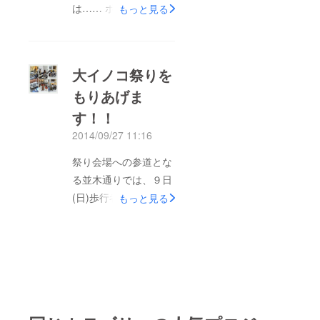
訳により、 英語ペー
は…… ポスターと配
もっと見る
ジができました！！
色が違います＾_＾ 公
Grand Inoko Festa ひ
式サイトでも随時、情
きつづき、大イノコ祭
報を更新していきま
大イノコ祭りを
りをよろしくお願いし
す！ →大イノコ祭り
もりあげま
ます！！
公式サイト あと、一
す！！
か月です！！
2014/09/27 11:16
祭り会場への参道とな
る並木通りでは、９日
(日)歩行者天国を開催
もっと見る
します。これにあわせ
て８日・９日両日、マ
ルシェも展開。 マル
シェは、ひろしまジン
大学さんから貸し出し
ていただいた、竹フ