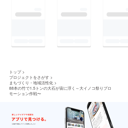
１１月８・９日、ぜ
ひ、広島まちなかにお
越し下さい。
トップ
>
プロジェクトをさがす
>
まちづくり・地域活性化
>
88本の竹で1.5トンの大石が宙に浮く～大イノコ祭りプロ
モーション作戦〜