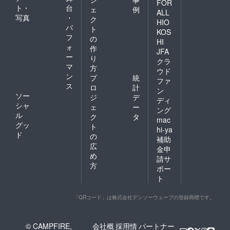
FOR
ト・
台
ェ
例
ALL
写真
・
ク
HIO
パ
ト
KOS
フ
の
HI
ォ
作
JFA
ー
り
クラ
マ
方
ウド
ン
プ
統
ファ
ス
ロ
計
ン
ソー
ジ
デ
ディ
シャ
ェ
ー
ング
ル
ク
タ
mac
グッ
ト
hi-ya
ド
の
補助
広
金申
め
請サ
方
ポー
ト
「QRコード」は株式会社デンソーウェーブの登録商標です。
© CAMPFIRE,
会社概
採用情
パートナー