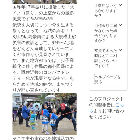
食券1枚
手数料はいく
▲昨年17年振りに復活した「大
（500円
らかかります
イノコ祭り」の上空からの撮影
相当）
か？
風景です ￼￼￼￼￼
or オリ
伝統を大切にしつつ今を生きる
ジナル
目標金額に届
ステッ
祭りとなって、地域の絆を！！
かなかった場
カー ⑥
合どうなりま
8月の広島豪雨による大規模土砂
イノコ
すか？
災害の教訓として、郊外へ宅地
音頭取
をどんどん造成して広がってい
り権
支援で困った
く都市作りが見直されていま
（大石
時はどこに相
に乗れ
す。また地方都市では、少子高
談したらいい
ます）
ですか？
齢化に伴う住民の都心回帰によ
（※限定
る、職住近接のコンパクトシ
5名）
ヘルプページを
ティー化が現実となる中で、あ
見る
らためて地域の絆や、まちづく
りが問い直されています。
このプロジェクト
の問題報告は
こち
ら
よりお問い合わ
せください
そこで中心市街地を地域活力の