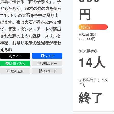
広島に伝わる「亥の子祭り」。子
円
どもたちが、88本の竹の力を使っ
まちづくり・地域活性化
て1.5トンの大石を空中に吊り上
げます。夜は大石が浮かぶ祭り場
CAMPFIRE for Social Good
CAMPFIRE Creation
107%
で、音楽・ダンス・アートで演出
CAMPFIREふるさと納税
machi-ya
コミュニティ
目標金額は
された夢のような祝祭…スリルと
100,000円
神秘、お祭り本来の醍醐味が味わ
える独
支援者数
14
人
ポスト
シェア
LINEで送る
URLコピー
埋め込み
QRコード
募集終了まで残
り
終了