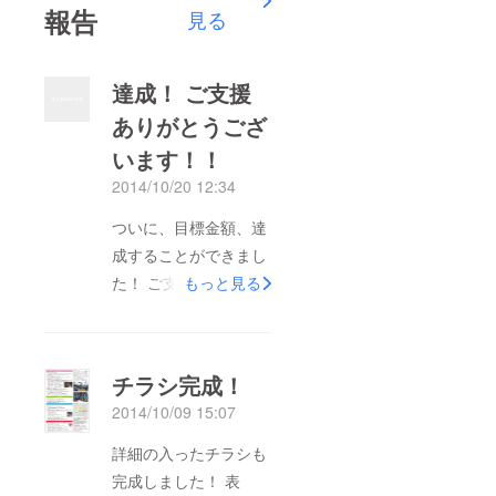
報告
見る
達成！ ご支援
ありがとうござ
います！！
2014/10/20 12:34
ついに、目標金額、達
成することができまし
た！ ご支援くださり
もっと見る
ありがとうございま
す！！ 10月も半ばを
過ぎ、いよいよ準備も
チラシ完成！
大詰め、 そして、こ
2014/10/09 15:07
のたび、公式ホーム
ページに Mayumi
詳細の入ったチラシも
Kubo (Amy) さんの翻
完成しました！ 表