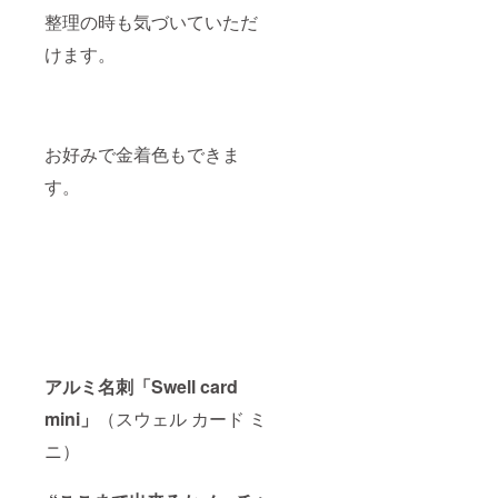
さめの
て作成
サイズ
整理の時も気づいていただ
いたし
で名刺
ます。
けます。
整理の
写
時も気
真・QR
づいて
コード
いただ
は申し
けま
込みの
す。
際、ご
お好みで金着色もできま
※Swell
支給く
cardの
ださ
す。
デザイ
い。
ンは基
ーーー
本お任
ーー
せ。
68×45×
Illustrat
0.2t 角
orの
R アル
データ
ミ色
があれ
50枚 原
ば頂い
版作成
て作成
代は
いたし
サービ
アルミ名刺「Swell card
ます。
スさせ
写
ていた
mini」
（スウェル カード ミ
真・QR
だきま
コード
す。
ニ）
は申し
込みの