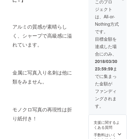
に！】
くらい
せん。
このプロ
ワック
ます。
340×60
に話が
モノク
ス掛け
写
ジェクト
0（mm
弾みま
ロ写真
15：30
真・QR
）の範
す！！
の再現
は、All-or-
～16：
コード
囲内で
アルミ
性は折
00
は申し
Nothing方式
ご希望
の質感
り紙付
アルミの質感が素晴らし
カット
込みの
のサイ
が素晴
き！ 小
です。
＋角R
際、ご
ズでお
く、シャープで高級感に溢
らし
さな顔
16：
支給く
目標金額を
作りい
く、
写真も
00
ださ
れています。
たしま
シャー
鮮明で
達成した場
い。 ※
す。 厚
プで高
す。
完成
お好み
合にのみ、
みは
級感に
ホーム
今回、
で金着
0.5mm
溢れて
ページ
2018/03/30
全ての
色もで
です。
いま
URLや
製品の
きま
23:59:59
ま
※お申込
す。 金
連絡
原版代
金属に写真入り名刺は他に
す。
の際
属に写
先、商
でに集まっ
をサー
ーーー
は、 ・
真入り
品説明
類をみません。
ビスさ
ーー
た金額が
実際の
名刺は
などの
せてい
68×45×
魚拓を
他に類
データ
ファンディ
ただき
0.2t 角
スキャ
をみま
が入っ
ます。
R アル
ングされま
ンした
せん。
たQR
※3名様
ミ色
デー
モノク
コード
す。
限定
20枚 金
モノクロ写真の再現性は折
タ、も
ロ写真
も入れ
色の場
しくは
の再現
て！ 名
合は15
り紙付き！
・魚拓
性は折
刺交換
枚 原版
支援に関するよ
を取っ
り紙付
で確実
作成代
くある質問
た半紙
き！ 小
に話が
はサー
が必要
さな顔
手数料はいく
盛り上
ビスさ
となり