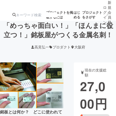
新
ロ
規
グ
会
プロジェクトを掲
はじ
プロジェクト
/
載するには
める
をさがす
イ
員
ン
登
「めっちゃ面白い！」「ほんまに役
録
立つ！」銘板屋がつくる金属名刺！
人気のプロ
注目のリ
注目の新着プロ
募集終了が近いプ
もうすぐ公開
高見弘一
プロダクト
大阪府
ジェクト
ターン
ジェクト
ロジェクト
されます
アート・写真
音楽
現在の支援総
額
27,0
テクノロジー・ガジェット
ゲーム・サ
00
円
映像・映画
書籍・雑誌
銘板とは何か？ どこに使われて
ビジネス・起業
チャレンジ