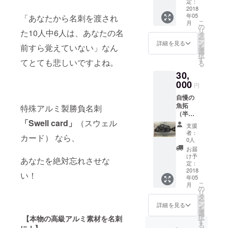
ト”を素
に顔写
定：
業工程
んなア
込みの
材に使
2018
真を入
説明
イテム
際、ご
年05
用。 板
「あなたから名刺を渡され
れて作
13時50
です。
支給く
こ
月
厚
成しま
の
分に封
少し小
ださ
リ
た10人中6人は、あなたの名
0.2mm
す。 名
タ
孔ガス
さめの
い。 ※
ー
で普通
刺交換
ン
入れ
詳細を見る
サイズ
お好み
前すら覚えていない」なん
を
の名刺
が楽し
選
13：30
で名刺
で金着
択
より少
くなる
す
～14：
てとても悲しいですよね。
整理の
色もで
る
し小さ
くらい
30
時も気
きま
30,
めの
に話が
暗室作
づいて
す。
68×45
000
弾みま
業（露
円
いただ
ーーー
安全の
す！！
光➡現
けま
ーー
自慢の
ため角
アルミ
像・定
す。 ※
30×20×
魚拓
を丸く
特殊アルミ製勝負名刺
の質感
着➡水
アルミ
0.5t 角
（半紙
カット
が素晴
洗い➡
名刺
R アル
等）を
「Swell card」
（スウェル
してい
らし
汚れ取
支援
Swell
ミ色
一生モ
ます。
く、
り➡調
者：
cardの
20枚 金
カード） なら、
ノの銘
シンプ
シャー
0人
色➡水
デザイ
着色の
板に。
ルなデ
プで高
洗い）
お届
ンは基
場合は
釣った
ザイン
級感に
け予
14：30
本お任
あなたを絶対忘れさせな
16枚
日にち
に顔写
定：
溢れて
～15：
せ。
5,000円
や場所
2018
真を入
いま
00
い！
Illustrat
原版作
年05
などお
れて作
す。 金
封孔作
orの
こ
成代は
月
好きな
成しま
の
属に写
業 15：
データ
リ
サービ
文字を
す。 名
タ
真入り
00～
があれ
ー
スさせ
お入れ
刺交換
ン
名刺は
詳細を見る
15：
ば頂い
を
ていた
しま
が楽し
選
他に類
30
て作成
択
だきま
【本物の高級アルミ素材を名刺
す。 サ
くなる
す
をみま
乾燥＋
いたし
る
す。
イズは