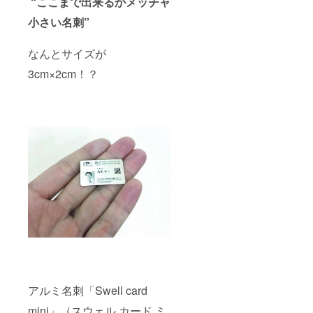
“ここまで出来るかメッチャ
際、ご
支給く
小さい名刺”
ださ
い。
ーーー
なんとサイズが
ーー
68×45×
3cm×2cm！？
0.2t 角
R 金
色 50
枚 原版
作成代
はサー
ビスさ
せてい
ただき
ます。
アルミ名刺「Swell card
mini」（スウェル カード ミ