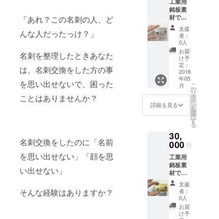
工業用
日の1週
性は折
盛り上
ば頂い
銘板素
間程度
り紙付
がる、
て作成
材で定
前）に
「あれ？この名刺の人、ど
き！ 小
覚えて
いたし
評のあ
データ
さな顔
もらえ
支援
ます。
んな人だったっけ？」
る特殊
を送っ
写真も
者：
る、そ
写
アル
て頂
0人
鮮明で
んなア
真・QR
ミ“メタ
く。
す。
お届
イテム
コード
名刺を整理したときあなた
ルフォ
け予
ホーム
です。
は申し
ト”を素
↓
定：
ページ
※アルミ
は、名刺交換をした方の事
込みの
材に使
2018
データ
URLや
名刺
際、ご
年05
用。 板
確認後
連絡
を思い出せないで、困った
Swell
支給く
こ
月
厚
原版作
の
先、商
cardの
ださ
リ
0.2mm
成（弊
タ
ことはありませんか？
品説明
デザイ
い。
ー
で普通
社で用
ン
詳細を見る
などの
ンは基
ーーー
を
の名刺
意）
選
データ
本お任
ーー
択
より少
す
が入っ
せ。
30×20×
る
し小さ
↓
たQR
Illustrat
0.5t 角
30,
めの
訪問日
コード
orの
R アル
名刺交換をしたのに「名前
68×45
000
の時間
も入れ
円
データ
ミ色
安全の
割（作
て！ 名
があれ
10枚 原
を思い出せない」「顔を思
工業用
ため角
業工
刺交換
ば頂い
版作成
銘板素
を丸く
程）土
で確実
い出せない」
て作成
代は
材で定
カット
曜日
に話が
いたし
サービ
評のあ
してい
13：30
盛り上
支援
ます。
スさせ
る特殊
ます。
～14：
者：
そんな経験はありますか？
がる、
写
ていた
アル
シンプ
00
0人
覚えて
真・QR
だきま
ミ“メタ
ルなデ
会社案
お届
もらえ
コード
す。
ルフォ
ザイン
内・作
け予
る、そ
は申し