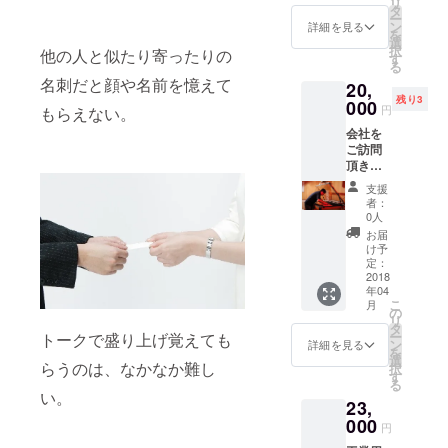
リ
ます。
す。 名
タ
をみま
が入っ
ー
寸法指
刺交換
ン
せん。
詳細を見る
たQR
を
示の
が楽し
選
モノク
コード
択
他の人と似たり寄ったりの
入った
くなる
す
ロ写真
も入れ
る
ラフま
くらい
の再現
て！ 名
名刺だと顔や名前を憶えて
20,
たは
に話が
性は折
刺交換
残り3
Illustrat
000
弾みま
り紙付
で確実
円
もらえない。
orの
す！！
き！ 小
に話が
会社を
データ
アルミ
さな顔
盛り上
ご訪問
を支給
の質感
写真も
がる、
頂き、
くださ
が素晴
鮮明で
覚えて
ご自分
い。 サ
らし
す。
もらえ
支援
の名刺
イズは
く、
ホーム
者：
る、そ
Swell
300×65
シャー
0人
ページ
んなア
card 20
0（mm
プで高
URLや
お届
イテム
枚を実
）の範
級感に
け予
連絡
です。
際に作
囲内で
定：
溢れて
先、商
※アルミ
業いた
2018
ご希望
いま
品説明
名刺
年04
だき、
のサイ
す。 金
などの
Swell
こ
月
完成ま
ズでお
の
属に写
データ
cardの
リ
でを体
作りい
タ
真入り
が入っ
デザイ
ー
トークで盛り上げ覚えても
験して
たしま
ン
名刺は
詳細を見る
たQR
ンは基
を
いただ
す。 厚
選
他に類
コード
本お任
らうのは、なかなか難し
択
きま
みは
す
をみま
も入れ
せ。
る
す。 工
0.5mm
せん。
て！ 名
い。
Illustrat
23,
程 あら
です。
モノク
刺交換
orの
かじめ
000
ロ写真
で確実
円
データ
（訪問
の再現
に話が
があれ