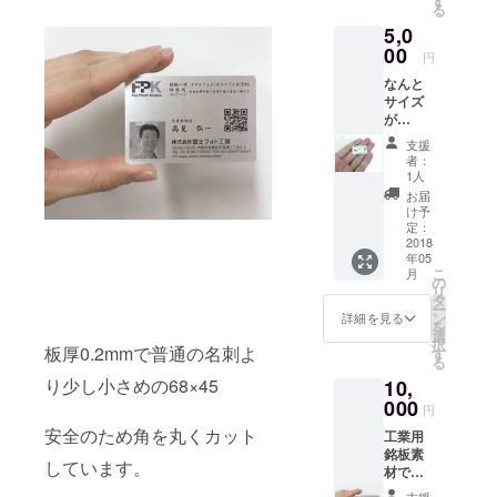
す
る
全のた
5,0
め角を
丸く
00
円
カット
なんと
してい
サイズ
ます。
が
シンプ
3cm×2
ルなデ
支援
cm！ 工
ザイン
者：
業用銘
に顔写
1人
板素材
真を入
お届
で定評
れて作
け予
のある
成しま
定：
特殊ア
2018
す。 名
年05
ルミ“メ
刺交換
こ
月
タル
が楽し
の
リ
フォ
くなる
タ
ー
ト”を素
くらい
ン
詳細を見る
を
材に使
に話が
選
択
用。 安
板厚0.2mmで普通の名刺よ
弾みま
す
る
全のた
す！！
り少し小さめの68×45
10,
め角を
アルミ
丸く
000
の質感
円
カット
が素晴
安全のため角を丸くカット
工業用
してい
らし
銘板素
ます。
く、
しています。
材で定
シンプ
シャー
評のあ
ルなデ
プで高
支援