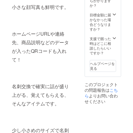
写真も
らかかります
がる、
せてい
ます。
鮮明で
か？
覚えて
小さな顔写真も鮮明です。
ただき
す。
もらえ
ます。
ホーム
目標金額に届
る、そ
ページ
かなかった場
んなア
URLや
合どうなりま
イテム
連絡
すか？
です。
ホームページURLや連絡
先、商
少し小
品説明
支援で困った
さめの
先、商品説明などのデータ
などの
時はどこに相
サイズ
データ
談したらいい
で名刺
が入ったQRコードも入れ
が入っ
ですか？
整理の
たQR
時も気
て！
コード
づいて
ヘルプページを
も入れ
いただ
見る
て！ 名
けま
刺交換
す。
で確実
※Swell
このプロジェクト
名刺交換で確実に話が盛り
に話が
cardの
の問題報告は
こち
盛り上
デザイ
上がる、覚えてもらえる、
ら
よりお問い合わ
がる、
ンは基
覚えて
本お任
せください
そんなアイテムです。
もらえ
せ。
る、そ
Illustrat
んなア
orの
イテム
データ
です。
があれ
少し小
ば頂い
少し小さめのサイズで名刺