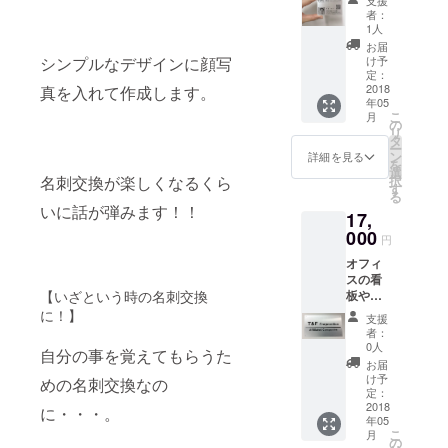
る特殊
ザイン
級感に
者：
アル
に顔写
溢れて
1人
ミ“メタ
真を入
いま
お届
ルフォ
れて作
シンプルなデザインに顔写
す。 金
け予
ト”を素
成しま
定：
属に写
材に使
2018
真を入れて作成します。
す。 名
真入り
年05
用。 板
刺交換
名刺は
こ
月
厚
が楽し
の
他に類
リ
0.2mm
くなる
タ
をみま
ー
で普通
くらい
ン
せん。
詳細を見る
を
の名刺
に話が
選
モノク
名刺交換が楽しくなるくら
択
より少
弾みま
す
ロ写真
る
し小さ
す！！
の再現
いに話が弾みます！！
17,
めの
アルミ
性は折
68×45
000
の質感
り紙付
円
安全の
が素晴
き！ 小
オフィ
ため角
らし
さな顔
スの看
を丸く
く、
写真も
【いざという時の名刺交換
板やオ
カット
シャー
鮮明で
フィス
してい
に！】
プで高
す。
支援
ビルの
ます。
級感に
ホーム
者：
案内板
シンプ
溢れて
0人
ページ
自分の事を覚えてもらうた
などに
ルなデ
いま
URLや
お届
用いら
ザイン
す。 金
け予
連絡
めの名刺交換なの
れる社
に顔写
定：
属に写
先、商
名板を
2018
真を入
に・・・。
真入り
品説明
年05
お作り
れて作
名刺は
などの
こ
月
いたし
成しま
の
他に類
データ