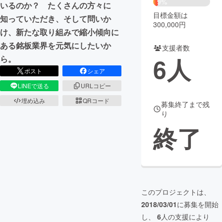
9%
いるのか？ たくさんの方々に
目標金額は
知っていただき、そして問いか
まちづくり・地域活性化
300,000円
け、新たな取り組みで縮小傾向に
ある銘板業界を元気にしたいか
支援者数
CAMPFIRE for Social Good
CAMPFIRE Creation
6
人
ら。
CAMPFIREふるさと納税
machi-ya
コミュニティ
ポスト
シェア
LINEで送る
URLコピー
埋め込み
QRコード
募集終了まで残
り
終了
このプロジェクトは、
2018/03/01
に募集を開始
し、
6
人の支援により