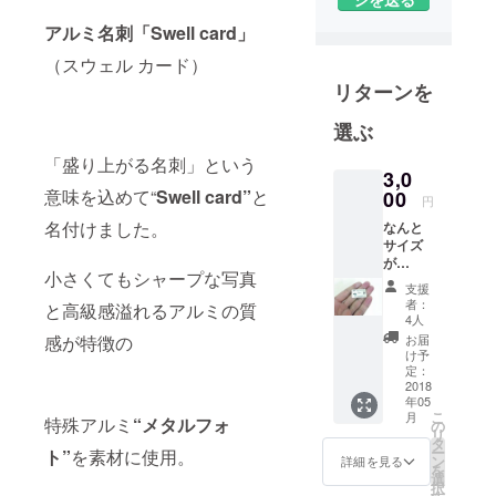
アルミ名刺「Swell card」
（スウェル カード）
リターンを
選ぶ
「盛り上がる名刺」という
3,0
意味を込めて“
Swell card”
と
00
円
名付けました。
なんと
サイズ
が
小さくてもシャープな写真
3cm×2
支援
cm！ 工
者：
と高級感溢れるアルミの質
業用銘
4人
板素材
感が特徴の
お届
で定評
け予
のある
定：
特殊ア
2018
年05
ルミ“メ
こ
月
特殊アルミ
“メタルフォ
タル
の
リ
フォ
タ
ー
ト”
を素材に使用。
ト”を素
ン
詳細を見る
を
材に使
選
択
用。 安