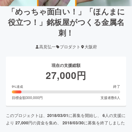
「めっちゃ面白い！」「ほんまに
役立つ！」銘板屋がつくる金属名
刺！
高見弘一
プロダクト
大阪府
現在の支援総額
27,000
円
終了
9
%達成
目標金額
300,000
円
支援者数
6
人
このプロジェクトは、
2018/03/01
に募集を開始し、
6
人の支援に
より
27,000
円の資金を集め、
2018/03/30
に募集を終了しました