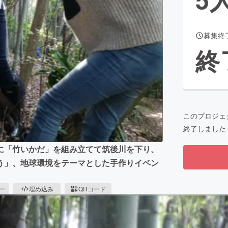
募集終
CAMPFIRE for Social Good
CAMPFIRE Creation
終
CAMPFIREふるさと納税
machi-ya
コミュニティ
このプロジェ
終了しました
に「竹いかだ」を組み立てて筑後川を下り、
う」、地球環境をテーマとした手作りイベン
ピー
埋め込み
QRコード