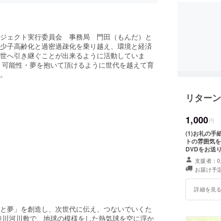
ジェクト実行委員会 事務局 門田（もんだ）と
少子高齢化と過密過疎化を乗り越え、環境と経済
世へ引き継ぐことが出来るように活動していま
、可能性・夢を抱いて頂けるように世代を越えて育
。
リターン
1,000
円
(1)お礼の
トの雰囲気を
DVDをお送
支援者：0
お届け予定
詳細を見
と夢」を創造し、次世代に伝え、つないでいくた
後川河川敷で、地球の模様をした熱気球を空に浮か