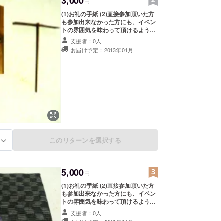
3,000
円
(1)お礼の手紙 (2)直接参加頂いた方
も参加出来なかった方にも、イベン
トの雰囲気を味わって頂けるよう
に、様々な場面を収録した写真・動
支援者：0人
画DVDをお送りします。 (3)竹トン
お届け予定：2013年01月
ボ (4)竹炭（竹は、多くの気孔があ
り、消臭・吸湿に最適です。）
このリターンを選択する
る
5,000
円
(1)お礼の手紙 (2)直接参加頂いた方
も参加出来なかった方にも、イベン
トの雰囲気を味わって頂けるよう
に、様々な場面を収録した写真・動
支援者：0人
画DVDをお送りします。 (3)竹トン