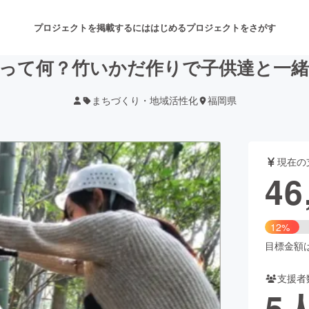
プロジェクトを掲載するには
はじめる
プロジェクトをさがす
って何？竹いかだ作りで子供達と一
まちづくり・地域活性化
福岡県
注目のリターン
注目の新着プロジェクト
募集終了が近いプロジェクト
も
現在の
音楽
舞台・パフォーマンス
46
ゲーム・サービス開発
フード・飲食店
12%
書籍・雑誌出版
アニメ・漫画
目標金額は3
支援者
チャレンジ
ビューティー・ヘルスケ
5