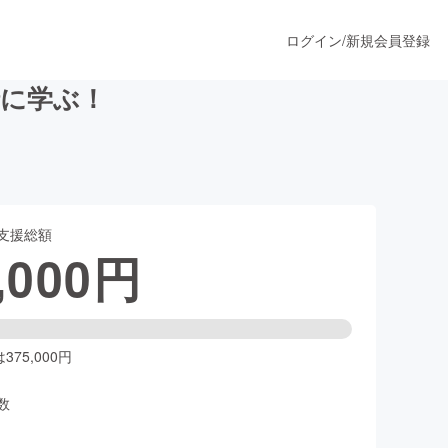
ログイン
/
新規会員登録
緒に学ぶ！
うすぐ公開されます
支援総額
プロダクト
,000
円
ファッション
スポーツ
75,000円
数
ア
ソーシャルグッド
人