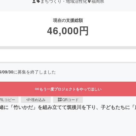
まちづくり・地域活性化
福岡県
現在の支援総額
46,000
円
5/09/30
に募集を終了しました
もう一度プロジェクトをやってほしい
RLコピー
埋め込み
QRコード
緒に「竹いかだ」を組み立てて筑後川を下り、子どもたちに「