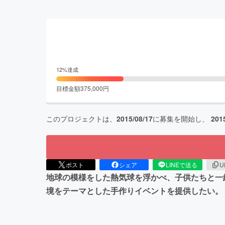
12
%達成
目標金額
375,000
円
このプロジェクトは、
2015/08/17
に募集を開始し、
201
ポスト
シェア
LINEで送る
U
地球の模様をした熱気球を浮かべ、子供たちと一
境をテーマとした手作りイベントを提供したい。