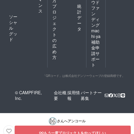
方
ウド
ン
プ
統
ファ
ス
ロ
計
ン
ソー
ジ
デ
ディ
シャ
ェ
ー
ング
ル
ク
タ
mac
グッ
ト
hi-ya
ド
の
補助
広
金申
め
請サ
方
ポー
ト
「QRコード」は株式会社デンソーウェーブの登録商標です。
© CAMPFIRE,
会社概
採用情
パートナー
Inc.
要
報
募集
さんへアンコール
もう一度プロジェクトをやってほしい