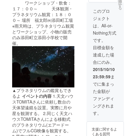
彦山こ
選
ワークショップ・飲食：
択
券 (4)
んにゃ
す
る
１７：００～ 天体観測・
ワーク
く・め
このプロ
プラネタリウム観賞：１８：０
ショッ
んべ
ジェクト
プ「星
い） ※
０～ 場所 福太郎㈱添田町工場
空似顔
遠方の
は、All-or-
※雨天時は、プラネタリウム観賞
絵」無
方など
とワークショップ、小物の販売
Nothing方式
料参加
当日参
のみ添田町立添田小学校で開
券 (5)
加でき
です。
催。
ワーク
ない方
目標金額を
ショッ
には、
プ「MY
ワーク
達成した場
天体望
ショッ
合にのみ、
遠鏡を
プ参加
作ろ
券を作
2015/10/10
う」無
品とし
23:59:59
ま
料参加
てお送
券 (6)添
りさせ
でに集まっ
田町物
ていた
▲プラネタリウムの鑑賞もでき
た金額が
産品
だきま
るよ
イベントの内容
1.天文ハウ
「星
す。
ファンディ
スTOMITAさんに依頼し数台の
フェス
ングされま
オリジ
天体望遠鏡を設置。実際に月や
ナル詰
す。
星を観測する。 2.同じく天文ハ
め合わ
ウスTOMITAさんによる移動式
せ」
のプラネタリウム(エアードー
（英彦
支援に関するよ
ム)でフルCG映像を観賞する。
山羊
くある質問
羹・英