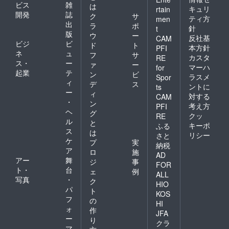
ビス
雑
は
キュリ
rtain
開発
誌
ク
サ
ティ方
men
出
ラ
ポ
針
t
版
ウ
ー
反社基
CAM
ビジ
ビ
ド
ト
本方針
PFI
ネ
ュ
フ
サ
カスタ
RE
ス・
ー
ァ
ー
マーハ
for
起業
テ
ン
ビ
ラスメ
Spor
ィ
デ
ス
ントに
ts
ー
ィ
対する
CAM
・
ン
考え方
PFI
ヘ
グ
クッ
RE
ル
と
キーポ
ふる
ス
は
リシー
さと
ケ
プ
実
納税
ア
ロ
施
AD
アー
舞
ジ
事
FOR
ト・
台
ェ
例
ALL
写真
・
ク
HIO
パ
ト
KOS
フ
の
HI
ォ
作
JFA
ー
り
クラ
マ