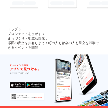
ンク、コーヒー、ホッ
トスープなどを販売し
てくれます。 １０月
１７日の夜は、温かい
トップ
>
飲み物を片手に星空を
プロジェクトをさがす
>
見上げましょう。 次
まちづくり・地域活性化
>
に登場は、手づくりの
添田の夜空を共有しよう！町の人も都会の人も星空を満喫で
きるイベントを開催
羊羹が美味しい秀島商
店さんです。 （ウチ
のすぐ近くなので、歩
いて取材に） 添田の
名物と言えば「ゆずこ
しょう」と並んで「バ
ナナようかん」と言わ
れるほど有名で、先日
テレビで放映された時
も 反響がすごかった