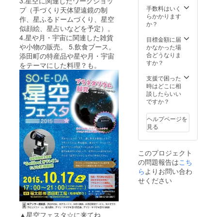
3.星空に関連したワークショッ
彦山こ
手数料はいく
プ（手づくり天体望遠鏡の制
んにゃ
らかかります
作、星ふるドームづくり、星空
く・め
か？
似顔絵、星占いなどを予定）。
んべ
4.星や月・宇宙に関連した雑貨
い） ※
目標金額に届
遠方の
や小物の販売。 5.飲食ブース。
かなかった場
方など
合どうなりま
添田町の特産品や星や月・宇宙
当日参
すか？
をテーマにした料理？も。
加でき
ない方
支援で困った
には、
時はどこに相
ワーク
談したらいい
ショッ
ですか？
プ参加
券を作
ヘルプページを
品とし
見る
てお送
りさせ
ていた
このプロジェクト
だきま
の問題報告は
こち
す。
ら
よりお問い合わ
せください
▲星空フェスタ☆に来てね