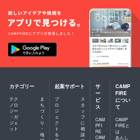
らしく、最近やっと落
ち着いたと奥さんが
言っておられました。
不思議で美味しいバナ
ナと羊羹のコラボレー
ション！一度は食べて
みてください。
「SO・E・DA星空
フェスタ」でも、もち
ろん販売しますよ。
カテゴリー
起案サポート
サ
CAMP
ー
FIRE
テク
ま
プ
ス
ビ
につい
ノロ
ち
ロ
タ
ス
て
ジー
づ
ジ
ッ
・ガ
く
ェ
フ
CAM
CAMP
ジェ
り
ク
に
PFI
FIREと
ット
・
ト
相
RE
は
地
を
談
CAM
あんし