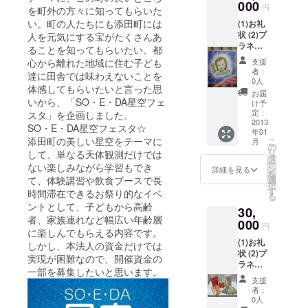
日参加
000
円
を町外の方々に知ってもらいた
できな
い。町の人たちにも添田町には
(1)お礼
い方に
状 (2)プ
人を元気にする宝がたくさんあ
は、
ラネタ
ワーク
ることを知ってもらいたい。都
リウム
ショッ
心から離れた地域に住む子ども
支援
観賞チ
プ参加
者：
達に田舎では味わえないことを
ケット1
券を作
0人
体感してもらいたいと言った思
枚 (3)
品とし
お届
ワーク
いから、「SO・E・DA星空フェ
てお送
け予
ショッ
りさせ
定：
スタ」を企画しました。
プ「星
2013
ていた
SO・E・DA星空フェスタ☆
年01
降る
だきま
添田町の美しい星空をテーマに
こ
月
ドーム
す。
の
リ
して、単なる天体観測だけでは
を作ろ
タ
ー
ない楽しみながら学習もでき
う」無
ン
詳細を見る
を
料参加
て、体験講習や飲食ブースで長
選
択
券 (4)
す
時間滞在できるお祭り的なイベ
る
ワーク
ントとして、子どもから高齢
30,
ショッ
者、家族連れなど幅広い年齢層
プ「星
000
円
に楽しんでもらえる内容です。
空似顔
(1)お礼
絵」無
しかし、本法人の資金だけでは
状 (2)プ
料参加
実現が困難なので、開催資金の
ラネタ
券 ※遠
一部を募集したいと思います。
リウム
方の方
支援
観賞チ
など当
者：
ケット1
日参加
0人