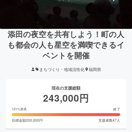
添田の夜空を共有しよう！町の人
も都会の人も星空を満喫できるイ
ベントを開催
まちづくり・地域活性化
福岡県
現在の支援総額
243,000
円
終了
121
%達成
目標金額
200,000
円
支援者数
47
人