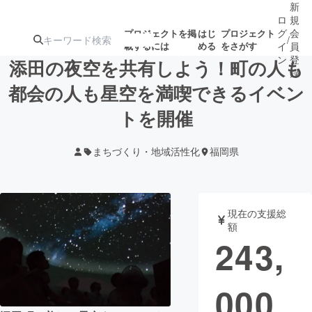
新
ロ
規
グ
会
プロジェクトを掲
はじ
プロジェクト
/
載するには
める
をさがす
イ
員
ン
登
添田の夜空を共有しよう！町の人も
録
都会の人も星空を満喫できるイベン
トを開催
人気のプロ
注目のリ
注目の新着プロ
募集終了が近いプ
もうすぐ公開
ジェクト
ターン
ジェクト
ロジェクト
されます
まちづくり・地域活性化
福岡県
アート・写真
音楽
現在の支援総
テクノロジー・ガジェット
ゲーム・サ
額
243,
映像・映画
書籍・雑誌
000
ビジネス・起業
チャレンジ