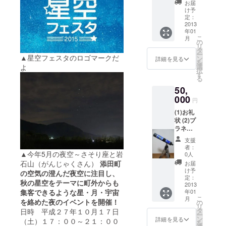
枚 (3)
できな
お届
ワーク
い方に
け予
ショッ
は、
定：
プ「星
2013
ワーク
年01
降る
ショッ
こ
月
ドーム
プ参加
の
リ
を作ろ
券を作
タ
ー
う」無
▲星空フェスタのロゴマークだ
品とし
ン
詳細を見る
を
料参加
てお送
選
よ
択
券 (4)
りさせ
す
る
ワーク
ていた
50,
ショッ
だきま
プ「星
000
す。
円
空似顔
(1)お礼
絵」無
状 (2)プ
料参加
ラネタ
券 (5)添
リウム
田町物
支援
観賞チ
産品
者：
ケット1
▲今年5月の夜空～さそり座と岩
「星
0人
枚 (3)
フェス
石山（がんじゃくさん）
添田町
お届
ワーク
オリジ
け予
の空気の澄んだ夜空に注目し、
ショッ
ナル詰
定：
秋の星空をテーマに町外からも
プ「星
2013
め合わ
集客できるような星・月・宇宙
年01
降る
せ」
こ
月
ドーム
を絡めた夜のイベントを開催！
（英彦
の
リ
を作ろ
山羊
タ
日時 平成２７年１０月１７日
ー
う」無
羹・英
ン
詳細を見る
（土）１７：００～２１：００
を
料参加