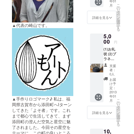
年01
券 ※遠
こ
月
方の方
の
リ
など当
タ
ー
日参加
ン
詳細を見る
を
できな
選
択
▲代表の崎山です。
い方に
す
る
は、
5,0
ワーク
ショッ
00
円
プ参加
(1)お礼
券を作
状 (2)プ
品とし
ラネタ
てお送
リウム
りさせ
支援
観賞チ
ていた
者：
ケット1
だきま
0人
枚 (3)
す。
お届
ワーク
け予
ショッ
定：
プ「星
2013
年01
降る
▲手作りロゴマーク♪ 私は、福
こ
月
ドーム
の
岡県古賀市から添田町へIターン
リ
を作ろ
タ
してきた「よそ者」です。これ
ー
う」無
ン
詳細を見る
を
まで都心で生活してきて、まず
料参加
選
択
券 ※遠
添田町の澄んだ空気と星空に魅
す
る
方の方
了されました。今回その星空を
10,
など当
テーマに、この町の良いところ