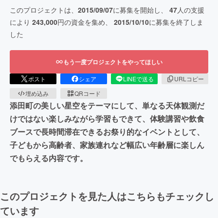
このプロジェクトは、
2015/09/07
に募集を開始し、
47
人の支援
により
243,000
円の資金を集め、
2015/10/10
に募集を終了しま
した
もう一度プロジェクトをやってほしい
ポスト
シェア
LINEで送る
URLコピー
埋め込み
QRコード
添田町の美しい星空をテーマにして、単なる天体観測だ
けではない楽しみながら学習もできて、体験講習や飲食
ブースで長時間滞在できるお祭り的なイベントとして、
子どもから高齢者、家族連れなど幅広い年齢層に楽しん
でもらえる内容です。
このプロジェクトを見た人はこちらもチェックし
ています