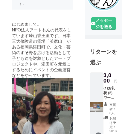
す。
メッセー
はじめまして。
ジを送る
NPO法人アートもんの代表をし
ています崎山香王里です。日本
三大修験道の霊場「英彦山」が
ある福岡県添田町で、文化・芸
リターンを
術のすそ野を広げる活動として
子ども達を対象としたアートプ
選ぶ
ロジェクトや、添田町を元気に
するためにイベントの企画運営
3,0
などをやっています。
00
円
(1)お礼
状 (2)
ワーク
ショッ
支援
プ「星
者：
降る
0人
ドーム
お届
を作ろ
け予
う」無
定：
料参加
2013