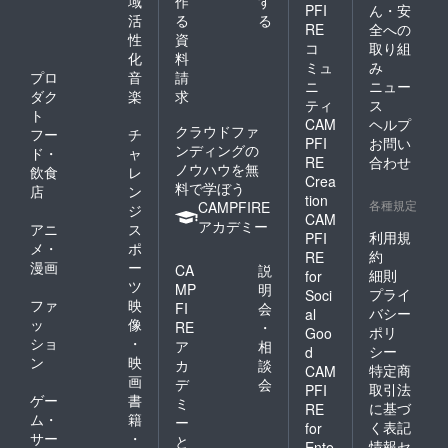
域
作
す
PFI
ん・安
活
る
る
RE
全への
性
資
コ
取り組
化
料
ミュ
み
プロ
音
請
ニ
ニュー
ダク
楽
求
ティ
ス
ト
CAM
ヘルプ
クラウドファ
フー
チ
PFI
お問い
ンディングの
ド・
ャ
RE
合わせ
ノウハウを無
飲食
レ
Crea
料で学ぼう
店
ン
tion
各種規定
CAMPFIRE
ジ
CAM
アカデミー
アニ
ス
利用規
PFI
メ・
ポ
約
RE
漫画
ー
CA
説
細則
for
ツ
MP
明
プライ
Soci
ファ
映
FI
会
バシー
al
ッ
像
RE
・
ポリ
Goo
ショ
・
ア
相
シー
d
ン
映
カ
談
特定商
CAM
画
デ
会
取引法
PFI
ゲー
書
ミ
に基づ
RE
ム・
籍
ー
く表記
for
サー
・
と
情報セ
Ente