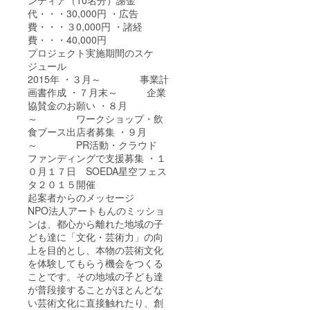
ンティア（10名分）謝金
代・・・30,000円 ・広告
費・・・３0,000円 ・諸経
費・・・40,000円
プロジェクト実施期間のスケ
ジュール
2015年 ・３月～ 事業計
画書作成 ・７月末～ 企業
協賛金のお願い ・８月
～ ワークショップ・飲
食ブース出店者募集 ・９月
～ PR活動・クラウド
ファンディングで支援募集 ・１
０月１７日 SOEDA星空フェス
タ２０１５開催
起案者からのメッセージ
NPO法人アートもんのミッショ
ンは、都心から離れた地域の子
ども達に「文化・芸術力」の向
上を目的とし、本物の芸術文化
を体験してもらう機会をつくる
ことです。その地域の子ども達
が普段接することがほとんどな
い芸術文化に直接触れたり、創