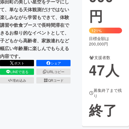
添田町の美しい星空をテーマにし
円
て、単なる天体観測だけではない
まちづくり・地域活性化
楽しみながら学習もできて、体験
講習や飲食ブースで長時間滞在で
CAMPFIRE for Social Good
CAMPFIRE Creation
121%
きるお祭り的なイベントとして、
CAMPFIREふるさと納税
machi-ya
コミュニティ
目標金額は
子どもから高齢者、家族連れなど
200,000円
幅広い年齢層に楽しんでもらえる
内容です。
支援者数
47
人
ポスト
シェア
LINEで送る
URLコピー
埋め込み
QRコード
募集終了まで残
り
終了