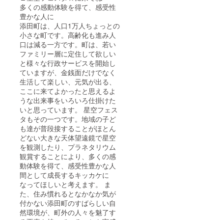
多くの感動体験を得て、感受性
豊かな人に
添田町は、人口1万人ちょっとの
小さな町です。高齢化も進み人
口は減る一方です。町は、若い
ファミリー層に定住して欲しい
と様々な行政サービスを開始し
ていますが、金銭面だけでなく
生活して楽しい、元気が出る、
ここに来てよかったと思えるよ
うな出来事をいろいろ仕掛けた
いと思っています。 星空フェス
タもその一つです。地域の子ど
も達が普段接することがほとん
どない大きな天体望遠鏡で星空
を観測したり、プラネタリウム
観賞することにより、多くの感
動体験を得て、感受性豊かな人
間として成長するキッカケに
なってほしいと考えます。 ま
た、住み慣れるとなかなか気が
付かない添田町のすばらしい自
然環境が、町外の人々を魅了す