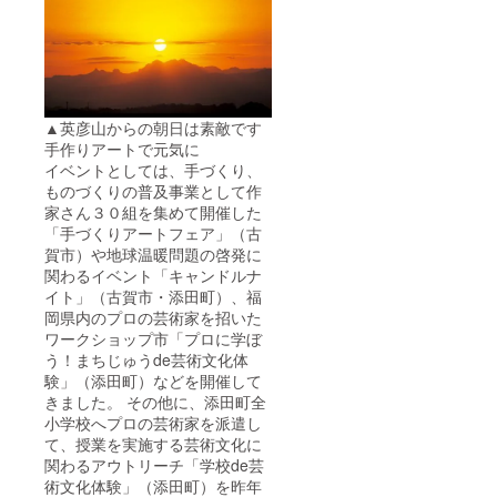
▲英彦山からの朝日は素敵です
手作りアートで元気に
イベントとしては、手づくり、
ものづくりの普及事業として作
家さん３０組を集めて開催した
「手づくりアートフェア」（古
賀市）や地球温暖問題の啓発に
関わるイベント「キャンドルナ
イト」（古賀市・添田町）、福
岡県内のプロの芸術家を招いた
ワークショップ市「プロに学ぼ
う！まちじゅうde芸術文化体
験」（添田町）などを開催して
きました。 その他に、添田町全
小学校へプロの芸術家を派遣し
て、授業を実施する芸術文化に
関わるアウトリーチ「学校de芸
術文化体験」（添田町）を昨年