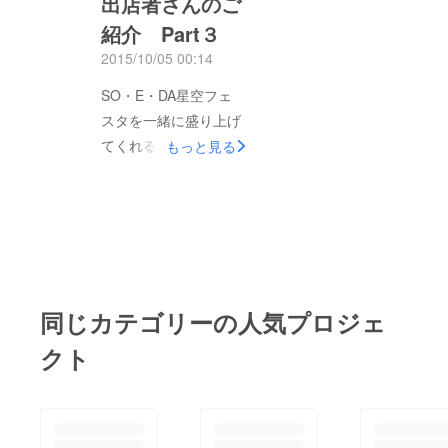
出店者さんのご
蔭、感謝です。残り時
いすると叶えてくれる
紹介 Part３
間、あと2日まだまだ
キャンドルだそうです
頑張ります！ では、
2015/10/05 00:14
よ～（わ～ッ何をお願
とても素敵なバッグや
いする？） いろんな
SO・E・DA星空フェ
オブジェを制作してい
色の組み合わせの中か
スタを一緒に盛り上げ
る作家さん、植木ヒト
らピンときたキャンド
てくれる色々な分野の
もっと見る
ミさんの紹介です。
ルを選んでください！
出店者さんを紹介する
今回は、ブローチやピ
（ん～どれにする？）
コーナー（いつの間に
アス・リングなどを委
『無限の宇宙を見方に
コーナー？） 古賀市
託ブースにて販売しま
つけて、あなたのココ
にお店があるハーブ専
す。キラキラなアクセ
ロからの願いを叶えま
門店のファルムさんで
サリーがいっぱいで
す』 次は、大人ガー
す。お店では、ハーブ
す。 おすすめは、宇
同じカテゴリーの人気プロジェ
リー小物を作っている
を使ったお食事ができ
宙柄のネックウォー
「Happy*Bird」さんで
る他、ハーブに関わる
クト
マー（写真にないけ
す。 アクセサリーや
様々なセミナーや時々
ど・・・）当日会場
布小物など、かわいら
ライブなども開催され
で、ご覧くださいま
しく大人ガーリーテイ
ています。 オーナー
せ。 次は、同じく委
ストの作品がたくさ
の菜穂子さんは、ハー