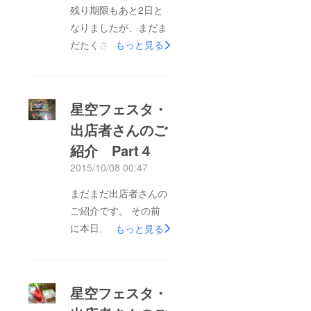
残り期限もあと2日と
なりましたが、まだま
だたくさんの方に
もっと見る
「SO・E・DA星空
フェスタ」のことを
知って欲しいので、昨
星空フェスタ・
日に引き続き、委託
出店者さんのご
ブースで販売する素敵
紹介 Part４
な作品を紹介します。
今回は北九州市からお
2015/10/08 00:47
二人の作家さん、まず
まだまだ出店者さんの
は手作りキャンドルの
ご紹介です。 その前
「Mercicandle」さん
に本日、目標金額１０
もっと見る
です。 SOEDA星空
０％を超えることがで
フェスタ限定！ ¨キラ
きました！ありがとう
キラ願い星キャンドル
ございます。これも、
¨ 自分の願いをキャン
星空フェスタ・
ひとえに皆さんのお
ドルを灯しながらお願