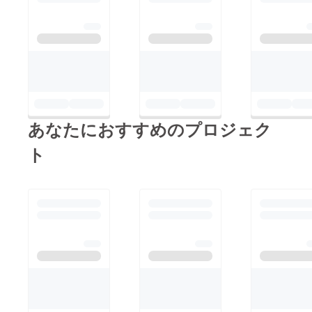
託販売ブースに出店の
ん！自分だけの一点モ
ブの専門知識がめちゃ
お隣の川崎町からputti
ノをみつけてください
くちゃスゴイです。
さんです。 星空宇宙
『SO・E・DA星空
当日はSO・E・DA星
生地で小物や髪飾りを
フェスタ』に星形の作
空フェスタのために、
作っていらっしゃる方
品も登場します
ハーブが入ったカレー
です。 珍しい宇宙柄
「星空カレー」を準備
のピンやシュシュ、リ
して古賀市より駆けつ
あなたにおすすめのプロジェク
ボンなどあります。
けてくれます。 次は
写真のがま口財布は、
ト
今年の1月より、ご夫
リップや薬など小物入
婦二人で移動車にて各
れとしても良さそうで
地区でコーヒーやブ
すね～ 当日が楽しみ
レッドの販売を始めら
です
れましたアトリエ
SARAさんです。 毎週
水曜日は、JA田川来て
みんね金川さんで出店
されているそうです。
今回は、薬草健康ドリ