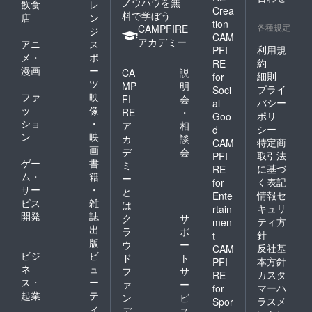
ノウハウを無
飲食
レ
Crea
料で学ぼう
店
ン
tion
各種規定
CAMPFIRE
ジ
CAM
アカデミー
アニ
ス
利用規
PFI
メ・
ポ
約
RE
漫画
ー
CA
説
細則
for
ツ
MP
明
プライ
Soci
ファ
映
FI
会
バシー
al
ッ
像
RE
・
ポリ
Goo
ショ
・
ア
相
シー
d
ン
映
カ
談
特定商
CAM
画
デ
会
取引法
PFI
ゲー
書
ミ
に基づ
RE
ム・
籍
ー
く表記
for
サー
・
と
情報セ
Ente
ビス
雑
は
キュリ
rtain
開発
誌
ク
サ
ティ方
men
出
ラ
ポ
針
t
版
ウ
ー
反社基
CAM
ビジ
ビ
ド
ト
本方針
PFI
ネ
ュ
フ
サ
カスタ
RE
ス・
ー
ァ
ー
マーハ
for
起業
テ
ン
ビ
ラスメ
Spor
ィ
デ
ス