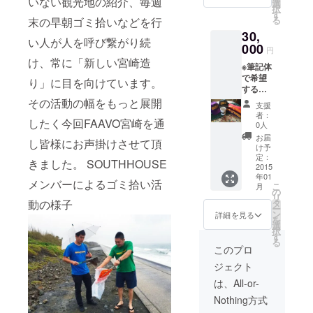
いない観光地の紹介、毎週
のサイ
選
択
ズはS・
す
る
末の早朝ゴミ拾いなどを行
M・Lか
30,
ら選べ
い人が人を呼び繋がり続
ます。
000
円
また、
け、常に「新しい宮崎造
※筆記体
キッズ
で希望
サイズ
り」に目を向けています。
する名
は100～
前や企
その活動の幅をもっと展開
160まで
支援
業名等
対応い
者：
したく今回FAAVO宮崎を通
を肩に
たしま
0人
入れさ
す。 ※
お届
し皆様にお声掛けさせて頂
せて頂
ロゴの
け予
きま
色はす
定：
きました。 SOUTHHOUSE
す。 ※
2015
べて黄
年01
オリジ
色で
メンバーによるゴミ拾い活
こ
月
ナル
す。
の
リ
キャッ
動の様子
タ
ー
プ＆T
ン
詳細を見る
を
シャツ
選
択
のカ
す
る
ラーは
このプロ
赤・
ジェクト
青・
緑・
は、All-or-
紫・
Nothing方式
黒・白
から、