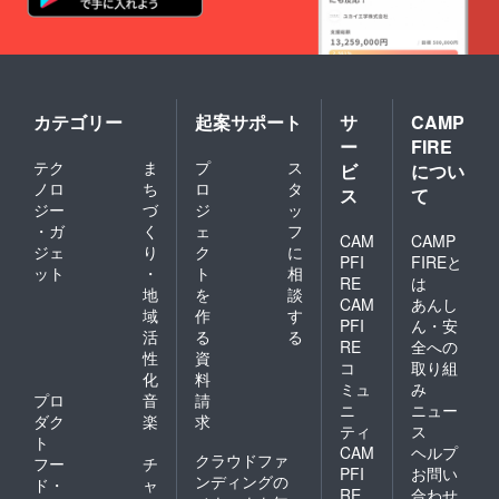
カテゴリー
起案サポート
サ
CAMP
ー
FIRE
テク
ま
プ
ス
ビ
につい
ノロ
ち
ロ
タ
ス
て
ジー
づ
ジ
ッ
・ガ
く
ェ
フ
CAM
CAMP
ジェ
り
ク
に
PFI
FIREと
ット
・
ト
相
RE
は
地
を
談
CAM
あんし
域
作
す
PFI
ん・安
活
る
る
RE
全への
性
資
コ
取り組
化
料
ミュ
み
プロ
音
請
ニ
ニュー
ダク
楽
求
ティ
ス
ト
CAM
ヘルプ
クラウドファ
フー
チ
PFI
お問い
ンディングの
ド・
ャ
RE
合わせ