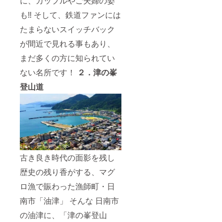
に、カップルやご夫婦の姿
も‼︎ そして、鉄道ファンには
たまらないスイッチバック
が間近で見れる事もあり、
まだ多くの方に知られてい
ない名所です！
２．津の峯
登山道
古き良き時代の面影を残し
歴史の残り香がする、マグ
ロ漁で賑わった漁師町・日
南市「油津」 そんな 日南市
の油津に、「津の峯登山