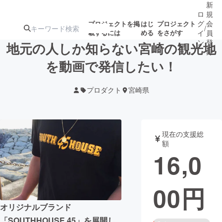
新
ロ
規
グ
会
プロジェクトを掲
はじ
プロジェクト
/
載するには
める
をさがす
イ
員
ン
登
地元の人しか知らない宮崎の観光地
録
を動画で発信したい！
人気のプロ
注目のリ
注目の新着プロ
募集終了が近いプ
もうすぐ公開
プロダクト
宮崎県
ジェクト
ターン
ジェクト
ロジェクト
されます
アート・写真
音楽
現在の支援総
額
16,0
テクノロジー・ガジェット
ゲーム・サ
00
円
映像・映画
書籍・雑誌
オリジナルブランド
ビジネス・起業
チャレンジ
「SOUTHHOUSE 45」を展開し