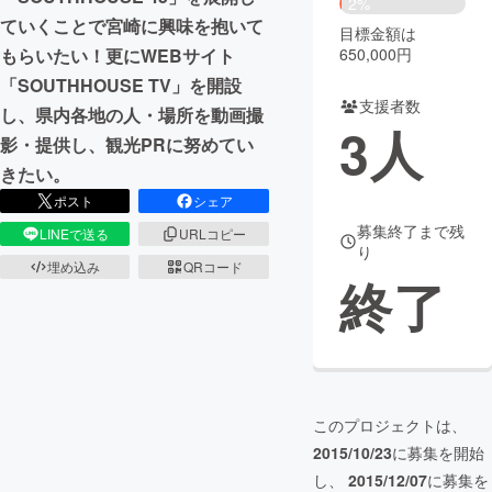
2%
ていくことで宮崎に興味を抱いて
目標金額は
まちづくり・地域活性化
もらいたい！更にWEBサイト
650,000円
「SOUTHHOUSE TV」を開設
支援者数
CAMPFIRE for Social Good
CAMPFIRE Creation
し、県内各地の人・場所を動画撮
3
人
CAMPFIREふるさと納税
machi-ya
コミュニティ
影・提供し、観光PRに努めてい
きたい。
ポスト
シェア
募集終了まで残
LINEで送る
URLコピー
り
埋め込み
QRコード
終了
このプロジェクトは、
2015/10/23
に募集を開始
し、
2015/12/07
に募集を