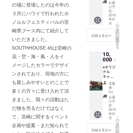
青・
お届
の場に登場したのは今年の
緑・
け予
紫・
定：
３月にハワイで行われたホ
黒・白
2015
年01
から選
ノルルフェスティバルの宮
こ
月
べま
の
リ
す。 ※
崎県ブース内にて紹介して
タ
ー
ロゴの
ン
詳細を見る
を
いただきました。
色はす
選
択
べて黄
す
SOUTHHOUSE 45は宮崎の
る
色で
10,
す。
花・空・海・風・人をイ
000
円
メージしたカラーでデザイ
※オリジ
ナル
ンされており、現地の方に
キャッ
プ＆T
も親しみやすいとのことで
支援
シャツ
者：
多くの方々に受け入れて頂
のカ
0人
ラーは
お届
きました。我々の活動はた
赤・
け予
青・
定：
だ物を売るだけではなく
緑・
2015
年01
紫・
て、宮崎に関するイベント
こ
月
黒・白
の
リ
から、
企画や提案・まだ知られて
タ
ー
Tシャツ
ン
詳細を見る
を