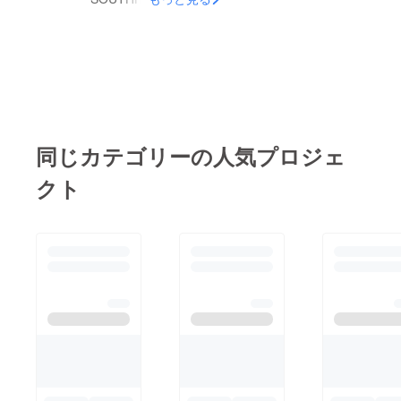
いただきます！ 前夜
してまいりました。
祭では３０００発もの
今日はビーチから離れ
花火が秋の夜空に咲き
て繁華街へ。 １つ１
ますよ～ 是非ともお
つやれることを確実
越し下さいませ！！
に。 さ～１１月に入
そして、カレーのブー
りましたね！
スで我々を見かけまし
同じカテゴリーの人気プロジェ
SOUTHHOUSEは、イ
たら、お気軽にお声掛
ベントづくしでバタバ
クト
け下さいね～ 皆様の
タ月間突入です！ あ
お越しを心よりお待ち
りがたやです。
申し上げております！