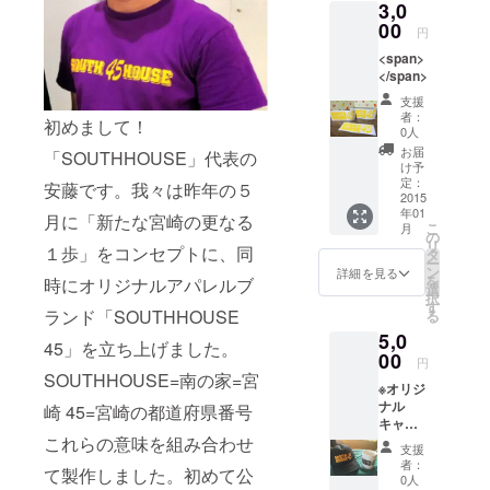
3,0
00
円
<span>
</span>
支援
者：
初めまして！
0人
お届
「SOUTHHOUSE」代表の
け予
定：
安藤です。我々は昨年の５
2015
年01
月に「新たな宮崎の更なる
こ
月
の
リ
１歩」をコンセプトに、同
タ
ー
ン
詳細を見る
を
時にオリジナルアパレルブ
選
択
す
ランド「SOUTHHOUSE
る
5,0
45」を立ち上げました。
00
円
SOUTHHOUSE=南の家=宮
※オリジ
ナル
崎 45=宮崎の都道府県番号
キャッ
これらの意味を組み合わせ
プのカ
支援
ラーは
者：
て製作しました。初めて公
赤・
0人