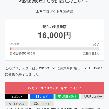
プロダクト
宮崎県
現在の支援総額
16,000
円
終了
2
%達成
目標金額
650,000
円
支援者数
3
人
このプロジェクトは、
2015/10/23
に募集を開始し、
2015/12/07
に募集を終了しました
もう一度プロジェクトをやってほしい
ポスト
シェア
LINEで送る
URLコピー
埋め込み
QRコード