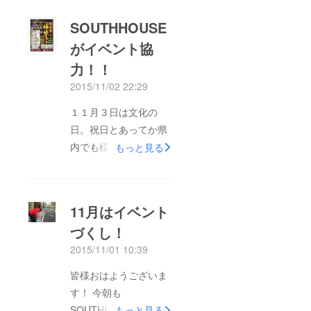
オリジナルなTシャツ
SOUTHHOUSE
を作れるという手軽
がイベント協
さ！デザインに困って
力！！
も、親切丁寧に対応し
ていただけるお店で
2015/11/02 22:29
す。Tシャツ以外にも
１１月３日は文化の
小物など幅広い品揃え
日。祝日とあってか県
が魅力です！ 記念品
内でも様々なイベント
もっと見る
に1枚いかがですか？
が開催されますね！
株式会社 アートク
イベントといえば、今
ルー 住所：宮崎市宮
月の14日、15日に、
脇町８９－４ 電話番
11月はイベント
西都市都於郡にて第１
号：０９８５－６１－
づくし！
９回都於郡城址まつり
７５７１ 日曜日休み
2015/11/01 10:39
が開催されます。我々
SOUTHHOUSEも14日
皆様おはようございま
の前夜祭でカレーの
す！ 今朝も
ブースにて参加させて
SOUTHHOUSEは活動
もっと見る