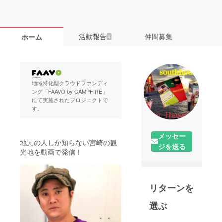
活動報告
仲間募集
ホーム
4
地域特化型クラウドファンディ
ング「FAAVO by CAMPFIRE」
にて実施されたプロジェクトで
す。
メッセー
地元の人しか知らない宮崎の観
ジを送る
光地を動画で発信！
リターンを
選ぶ