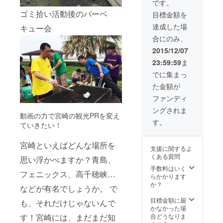
です。
Tシャツ
ゴミ拾い活動後のバーベ
目標金額を
のサイ
ズはS・
達成した場
キュー会
M・Lか
合にのみ、
ら選べ
ます。
2015/12/07
また、
23:59:59
ま
キッズ
サイズ
でに集まっ
は100～
た金額が
160まで
対応い
ファンディ
たしま
ングされま
す。 ※
動画の力で宮崎の観光PRを変え
ロゴの
す。
ていきたい！
色はす
べて黄
色で
宮崎といえばどんな場所を
支援に関するよ
す。
くある質問
思い浮かべますか？青島、
手数料はいく
フェニックス、高千穂峡…
らかかります
か？
などが有名でしょうか。 で
目標金額に届
も、それだけじゃないんで
かなかった場
す！宮崎には、まだまだ知
合どうなりま