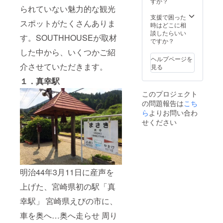
すか？
られていない魅力的な観光
支援で困った
スポットがたくさんありま
時はどこに相
談したらいい
す。SOUTHHOUSEが取材
ですか？
した中から、いくつかご紹
ヘルプページを
介させていただきます。
見る
１．真幸駅
このプロジェクト
の問題報告は
こち
ら
よりお問い合わ
せください
明治44年3月11日に産声を
上げた、宮崎県初の駅「真
幸駅」 宮崎県えびの市に、
車を奥へ…奥へ走らせ 周り