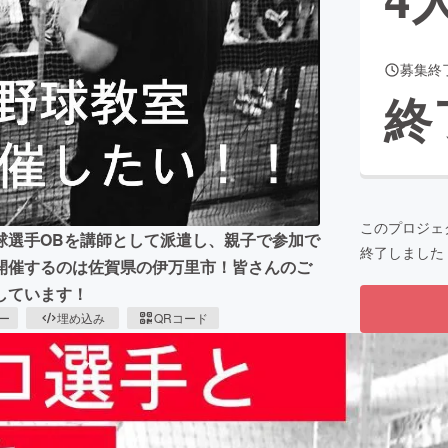
募集終
CAMPFIRE for Social Good
CAMPFIRE Creation
終
CAMPFIREふるさと納税
machi-ya
コミュニティ
このプロジェ
球選手OBを講師として派遣し、親子で参加で
終了しました
開催するのは佐賀県の伊万里市！皆さんのご
しています！
ピー
埋め込み
QRコード