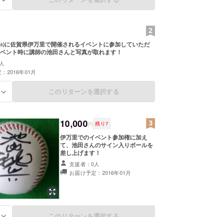
日㈯に佐賀県伊万里で開催されるイベントに参加していただ
ベント時に講師の池田さんと写真が取れます！
人
：2016年01月
このリターンを選択する
る
10,000
円
残り
7
伊万里でのイベント参加権に加え
て、池田さんのサイン入りボールを
差し上げます！
支援者：0人
お届け予定：2016年01月
このリターンを選択する
る