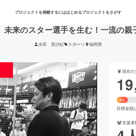
プロジェクトを掲載するには
はじめる
プロジェクトをさがす
、未来のスター選手を生む！一流の親
永田 美沙紀
スポーツ
福岡県
注目のリターン
注目の新着プロジェクト
募集終了が近いプロジェクト
も
現在の
音楽
舞台・パフォーマンス
19
ゲーム・サービス開発
フード・飲食店
9%
書籍・雑誌出版
アニメ・漫画
目標金額は2
支援者
チャレンジ
ビューティー・ヘルスケ
4