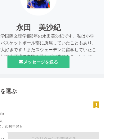
永田 美沙紀
大学国際文理学部3年の永田美沙紀です。私は小学
らバスケットボール部に所属していたこともあり、
が大好きです！またスウェーデンに留学していたこ
、好奇心旺盛で失敗を恐れず何事にもチャレンジす
メッセージを送る
あります！今回自分の好きなスポーツ×地域貢献と
で、新たなものにチャレンジできることにワクワク
す！よろしくお願いします！
を選ぶ
an>
人
：2016年01月
このリターンを選択する
る