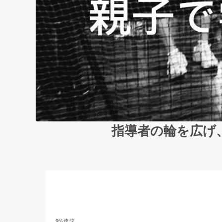
指導者の輪を広げ
9
%達成