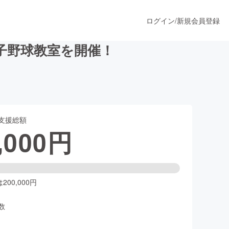
ログイン
/
新規会員登録
子野球教室を開催！
うすぐ公開されます
支援総額
プロダクト
,000
円
ファッション
スポーツ
00,000円
数
ア
ソーシャルグッド
人