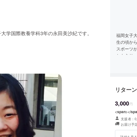
子大学国際教養学科3年の永田美沙紀です。
福岡女子
生の頃か
スポーツ
ともあり
る精神が
いうこと
していま
リターン
3,000
円
<span></sp
支援者：0
お届け予定
詳細を見