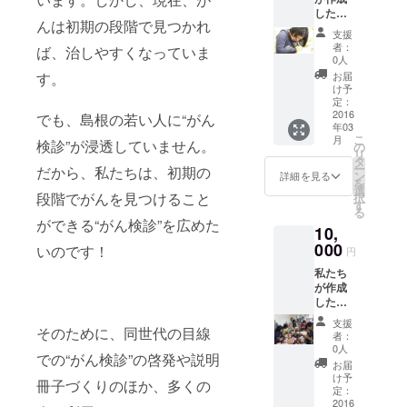
です。
した、
で差し
んは初期の段階で見つかれ
がんの
上げま
支援
予防方
す。
者：
ば、治しやすくなっていま
法や検
(LINEス
0人
診につ
タンプ
お届
す。
いて書
は申請
け予
かれた
に6か月
定：
冊子を
2016
かかる
でも、島根の若い人に“がん
年03
お届け
ため、9
こ
月
しま
検診”が浸透していません。
月頃の
の
リ
す。 ま
お届け
タ
ー
だから、私たちは、初期の
た、
になる
ン
詳細を見る
を
LINEを
と思い
選
段階でがんを見つけること
択
使用し
ます。)
す
る
ている
がん検
ができる“がん検診”を広めた
10,
方であ
診は
れば、
000
様々な
いのです！
円
LINEス
種類が
私たち
タンプ
あり、
が作成
を無料
年齢に
した、
で差し
よって
がんの
上げま
受ける
支援
予防方
そのために、同世代の目線
す。
種類や
者：
法や検
(LINEス
回数が
0人
での“がん検診”の啓発や説明
診につ
タンプ
違いま
お届
いて書
は申請
す。わ
け予
冊子づくりのほか、多くの
かれた
に6か月
定：
かりに
冊子を
2016
かかる
くく、