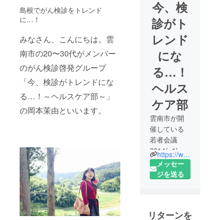
今、検
島根でがん検診をトレンド
に…！
診がト
レンド
みなさん、こんにちは。雲
にな
南市の20〜30代がメンバー
のがん検診啓発グループ
る…！
「今、検診がトレンドにな
ヘルス
る…！～ヘルスケア部～」
ケア部
の岡本茉由といいます。
雲南市が開
催している
若者会議
2014(※1)で
https://www.youtube.com/watch?v=iyDE3bxk3Us
結成された
メッセー
がん検診啓
ジを送る
発グループ
「今、検診
がトレンド
リターンを
になる…！