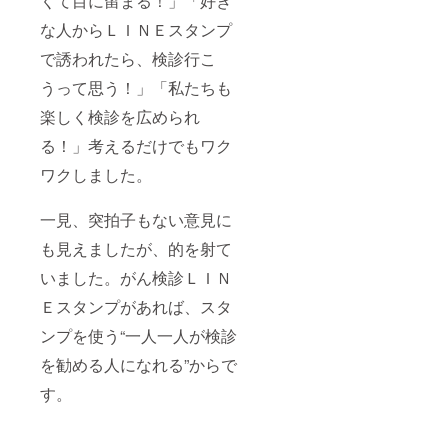
くて目に留まる！」「好き
ク、が
ん検診
な人からＬＩＮＥスタンプ
LINEス
で誘われたら、検診行こ
タンプ
のキャ
うって思う！」「私たちも
ラク
ター入
楽しく検診を広められ
りのタ
ンブ
る！」考えるだけでもワク
ラーも
ついて
ワクしました。
ます。
一見、突拍子もない意見に
も見えましたが、的を射て
いました。がん検診ＬＩＮ
Ｅスタンプがあれば、スタ
ンプを使う“一人一人が検診
を勧める人になれる”からで
す。