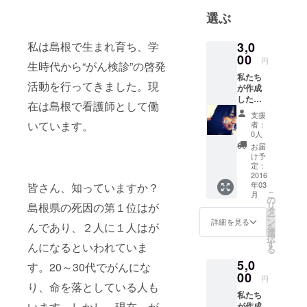
～ヘルスケ
選ぶ
ア部～」で
す！※若者会
3,0
私は島根で生まれ育ち、学
議とは:2013
00
円
生時代から“がん検診”の啓発
年から島根
私たち
県雲南市で
活動を行ってきました。現
が作成
開催されて
した、
在は島根で看護師として働
がんの
いるイベン
支援
予防方
いています。
者：
ト。高校
法や検
0人
診につ
生、大学
お届
いて書
け予
生、20代～
かれた
定：
30代の社会
冊子を
2016
年03
皆さん、知っていますか？
お届け
人であつま
こ
月
しま
の
り、医療・
リ
島根県の死因の第１位はが
す。 ま
タ
ー
食・アート
た、
ン
詳細を見る
んであり、２人に１人はが
を
LINEを
選
の分野に分
択
使用し
す
んになるといわれていま
る
かれ、地域
ている
5,0
方であ
課題の解決
す。20～30代でがんにな
れば、
00
円
方法を考え
LINEス
り、命を落としている人も
ていく会議
私たち
タンプ
います。しかし、現在、が
が作成
を無料