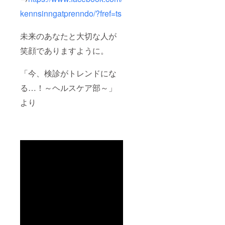
kennsinngatprenndo/?fref=ts
未来のあなたと大切な人が
笑顔でありますように。
「今、検診がトレンドにな
る…！～ヘルスケア部～」
より