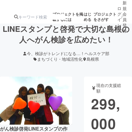
新
ロ
規
グ
会
プロジェクトを掲
はじ
プロジェクト
/
載するには
める
をさがす
イ
員
ン
登
LINEスタンプと啓発で大切な島根の
録
人へがん検診を広めたい！
人気のプロ
注目のリ
注目の新着プロ
募集終了が近いプ
もうすぐ公開
今、検診がトレンドになる…！ヘルスケア部
ジェクト
ターン
ジェクト
ロジェクト
されます
まちづくり・地域活性化
島根県
アート・写真
音楽
現在の支援総
額
テクノロジー・ガジェット
ゲーム・サ
299,
映像・映画
書籍・雑誌
000
ビジネス・起業
チャレンジ
がん検診啓発LINEスタンプの作