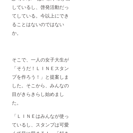
届けし
今検診
しているし、啓発活動だっ
ます。
がトレ
がん検
ンドに
てしている。今以上にでき
診LINE
なる)の
スタン
文字入
ることはないのではない
プキャ
りの
ラク
か。
トート
ター入
バック
りの
もつい
ノート
てま
と
す。
Medical
そこで、一人の女子大生が
Examin
「そうだ！ＬＩＮＥスタン
ation
Becom
プを作ろう！」と提案しま
es
The
した。そこから、みんなの
Trend
目がきらきらし始めまし
Now(訳:
今検診
た。
がトレ
ンドに
なる)の
「ＬＩＮＥはみんなが使っ
文字入
りの
ているし、スタンプは可愛
トート
バッ