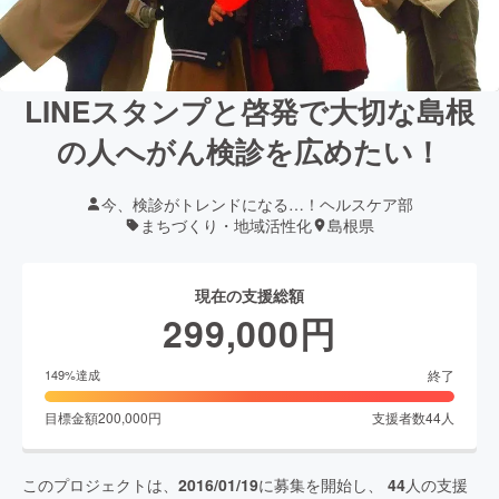
LINEスタンプと啓発で大切な島根
の人へがん検診を広めたい！
今、検診がトレンドになる…！ヘルスケア部
まちづくり・地域活性化
島根県
現在の支援総額
299,000
円
終了
149
%達成
目標金額
200,000
円
支援者数
44
人
このプロジェクトは、
2016/01/19
に募集を開始し、
44
人の支援