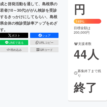
円
成と啓発活動を通して、島根県の
まちづくり・地域活性化
若者(10～30代)ががん検診を受診
するきっかけにしてもらい、島根
149%
県全体の検診受診率アップをめざ
CAMPFIRE for Social Good
CAMPFIRE Creation
目標金額は
す。
CAMPFIREふるさと納税
machi-ya
コミュニティ
200,000円
ポスト
シェア
LINEで送る
URLコピー
支援者数
44
人
埋め込み
QRコード
募集終了まで残
り
終了