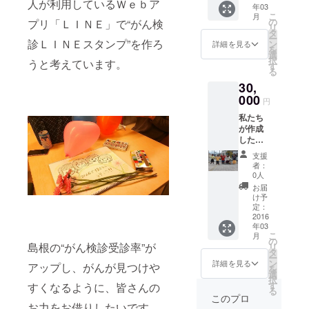
人が利用しているＷｅｂア
年03
お届け
ため、9
いつ検
こ
月
しま
月頃の
の
診した
プリ「ＬＩＮＥ」で“がん検
リ
す。 ま
お届け
タ
のか忘
ー
た、
診ＬＩＮＥスタンプ”を作ろ
になる
ン
れてし
詳細を見る
を
LINEを
と思い
選
まうと
択
うと考えています。
使用し
ます。)
す
いう事
る
ている
がん検
もあり
30,
方であ
診は
ます。
れば、
000
様々な
そのた
円
LINEス
種類が
め、私
私たち
タンプ
あり、
たちか
が作成
を無料
年齢に
ら皆さ
した、
で差し
よって
んへ完
がんの
上げま
受ける
成した
支援
予防方
す。
種類や
LINEス
者：
法や検
(LINEス
回数が
0人
タンプ
診につ
タンプ
違いま
のキャ
お届
いて書
は申請
す。わ
け予
ラク
かれた
に6か月
定：
かりに
ターの
冊子を
2016
かかる
くく、
入った
年03
お届け
ため、9
いつ検
検診
こ
月
しま
月頃の
の
診した
チェッ
島根の“がん検診受診率”が
リ
す。 ま
お届け
タ
のか忘
クカー
ー
た、
になる
ン
れてし
詳細を見る
ドをお
アップし、がんが見つけや
を
LINEを
と思い
選
まうと
届けし
択
使用し
ます。)
す
いう事
すくなるように、皆さんの
ます。
る
ている
がん検
もあり
このプロ
方であ
お力をお借りしたいです。
診は
ます。