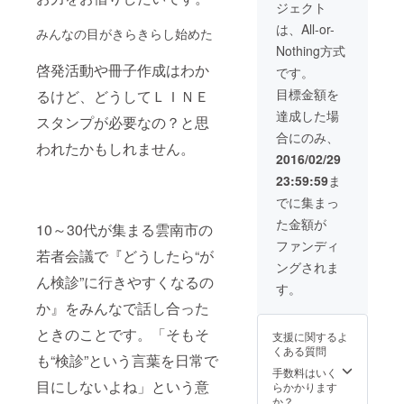
ジェクト
れば、
様々な
そのた
LINEス
種類が
め、私
は、All-or-
みんなの目がきらきらし始めた
タンプ
あり、
たちか
Nothing方式
を無料
年齢に
ら皆さ
で差し
啓発活動や冊子作成はわか
よって
んへ完
です。
上げま
受ける
成した
目標金額を
るけど、どうしてＬＩＮＥ
す。
種類や
LINEス
(LINEス
回数が
タンプ
達成した場
スタンプが必要なの？と思
タンプ
違いま
のキャ
合にのみ、
は申請
す。わ
ラク
われたかもしれません。
に6か月
かりに
ターの
2016/02/29
かかる
くく、
入った
23:59:59
ま
ため、9
いつ検
検診
月頃の
診した
チェッ
でに集まっ
お届け
のか忘
クカー
た金額が
になる
れてし
10～30代が集まる雲南市の
ドをお
と思い
まうと
届けし
ファンディ
若者会議で『どうしたら“が
ます。)
いう事
ます。
ングされま
がん検
もあり
がん検
ん検診”に行きやすくなるの
診は
ます。
診LINE
す。
様々な
そのた
スタン
か』をみんなで話し合った
種類が
め、私
プキャ
あり、
たちか
ラク
ときのことです。「そもそ
支援に関するよ
年齢に
ら皆さ
ター入
くある質問
よって
んへ完
も“検診”という言葉を日常で
りの
受ける
成した
手数料はいく
ノート
種類や
目にしないよね」という意
LINEス
らかかります
もつい
回数が
タンプ
か？
ていま