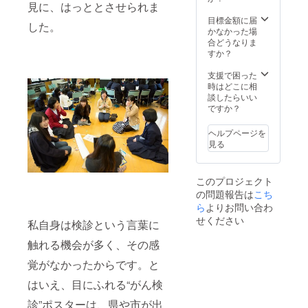
見に、はっととさせられま
違いま
のキャ
す。
す。わ
ラク
目標金額に届
した。
かりに
ターの
かなかった場
くく、
入った
合どうなりま
いつ検
検診
すか？
診した
チェッ
のか忘
クカー
支援で困った
れてし
ドをお
時はどこに相
まうと
届けし
談したらいい
いう事
ます。
ですか？
もあり
がん検
ます。
診LINE
ヘルプページを
そのた
スタン
見る
め、私
プキャ
たちか
ラク
ら皆さ
ター入
このプロジェクト
んへ完
りの
の問題報告は
こち
成した
ノート
LINEス
ら
よりお問い合わ
と
タンプ
Medical
せください
私自身は検診という言葉に
のキャ
ラク
Examin
触れる機会が多く、その感
ターの
ation
入った
Becom
覚がなかったからです。と
検診
es
チェッ
はいえ、目にふれる“がん検
The
クカー
Trend
診”ポスターは、県や市が出
ドをお
Now(訳: