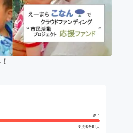
い！
終了
支援者数
51
人