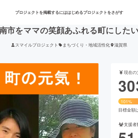
プロジェクトを掲載するには
はじめる
プロジェクトをさがす
南市をママの笑顔あふれる町にした
スマイルプロジェクト
まちづくり・地域活性化
滋賀県
注目のリターン
注目の新着プロジェクト
募集終了が近いプロジェクト
も
現在の
音楽
舞台・パフォーマンス
30
ゲーム・サービス開発
フード・飲食店
101%
書籍・雑誌出版
アニメ・漫画
目標金額は3
支援者
チャレンジ
ビューティー・ヘルスケ
51