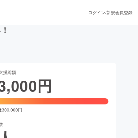
ログイン
/
新規会員登録
い！
うすぐ公開されます
支援総額
プロダクト
3,000
円
ファッション
スポーツ
00,000円
数
ア
ソーシャルグッド
人