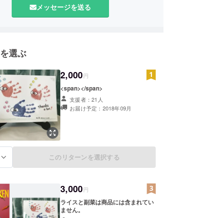
メッセージを送る
意識と知識を身に付けて行ける環境づくりを目指し
を選ぶ
2,000
円
<span></span>
支援者：21人
お届け予定：2018年09月
このリターンを選択する
る
3,000
円
ライスと副菜は商品には含まれてい
ません。