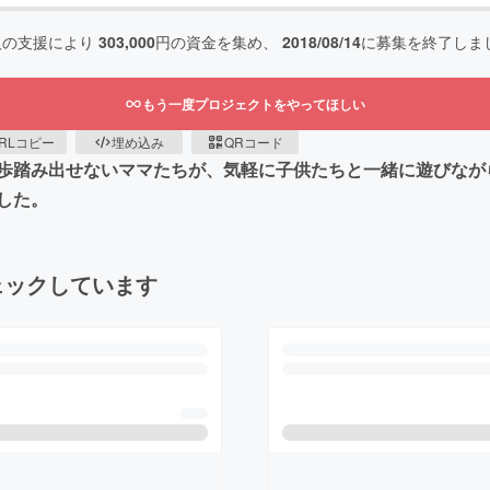
人の支援により
303,000
円の資金を集め、
2018/08/14
に募集を終了しま
もう一度プロジェクトをやってほしい
RLコピー
埋め込み
QRコード
歩踏み出せないママたちが、気軽に子供たちと一緒に遊びながら
した。
ェックしています