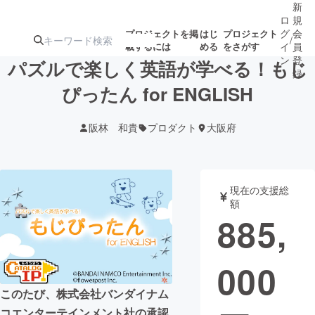
新
ロ
規
グ
会
プロジェクトを掲
はじ
プロジェクト
/
載するには
める
をさがす
イ
員
ン
登
パズルで楽しく英語が学べる！もじ
録
ぴったん for ENGLISH
人気のプロ
注目のリ
注目の新着プロ
募集終了が近いプ
もうすぐ公開
阪林 和貴
プロダクト
大阪府
ジェクト
ターン
ジェクト
ロジェクト
されます
アート・写真
音楽
現在の支援総
額
885,
テクノロジー・ガジェット
ゲーム・サ
000
映像・映画
書籍・雑誌
このたび、株式会社バンダイナム
ビジネス・起業
チャレンジ
コエンターテインメント社の承認