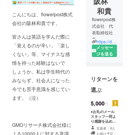
阪林
和貴
こんにちは、flowerpost株式
flowerpost株
会社の阪林和貴です。
式会社 代
表取締役社
皆さんは英語を学んだ際に
長
https://design.flowerpost.shop/
「覚えるのが辛い」「楽し
メッセー
「flowerpost
くない」等、マイナスな感
ジを送る
株式会社っ
情を持った経験はないで
てどんな会
しょうか。私は学生時代の
社？」
リターンを
6名で構成さ
みならず、社会人になった
れた企画開
今でも苦手意識を感じてい
選ぶ
発集団で
ます。（泣）
す。
5,000
円
それぞれが
●お礼のメール
コンテンツ
スタッフ一同よ
制作、マー
り感謝を込めた
GMOリサーチ株式会社様に
ケティング
メールをお送り
支援者：9人
します。 ●楽曲
に特化した
よる10000人に対する意識
お届け予定：