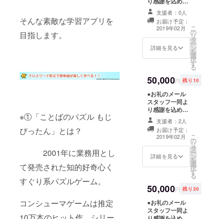
り感謝を込めた
事業戦略」講演
メールをお送り
ご招待 日程：
支援者：0人
します。 ●ス
2019/02/02
そんな素敵な学習アプリを
お届け予定：
タッフロールに
10:00～12:00 場
こ
2019年02月
の
お名前記載 ※先
所：GVH
目指します。
リ
タ
着50名様限定 ●
OSAKA（仮）
ー
ン
オリジナルサウ
詳細を見る
http://gvh-
を
選
ンドトラックCD
osaka.com/ ※交
択
す
ゲーム内BGMな
通費や滞在費に
る
ど、豊富なサウ
つきましては自
50,000
ンドコンテンツ
己負担となりま
円
残り10
をお届けしま
す。
●お礼のメール
す。 ●「ゲーム
スタッフ一同よ
企画開発を行う
り感謝を込めた
上で重要なこ
※①「ことばのパズル もじ
メールをお送り
と」講演ご招
支援者：2人
します。 ●ス
待 日程：
ぴったん」とは？
お届け予定：
タッフロールに
2019/02/02
こ
2019年02月
の
お名前記載 ※先
13:00～15:00 場
リ
タ
着50名様限定 ●
所：GVH
2001年に業務用とし
ー
ン
オリジナルサウ
詳細を見る
OSAKA（仮）
を
選
ンドトラックCD
http://gvh-
て発売された知的好奇心く
択
す
ゲーム内BGMな
osaka.com/ ※交
る
ど、豊富なサウ
すぐり系パズルゲーム。
通費や滞在費に
50,000
ンドコンテンツ
つきましては自
円
残り20
をお届けしま
己負担となりま
コンシューマゲームは推定
●お礼のメール
す。 ●ゲームに
す。
スタッフ一同よ
出演する権利 支
10万本のヒット作。シリー
り感謝を込めた
援者をイメージ