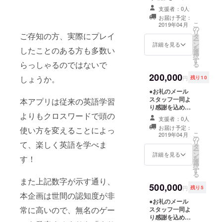
メールをお送り
OSAKA
支援者：0人
します。 ●ス
2019/02/02
お届け予定：
タッフロールに
13:00～19:00
こ
2019年04月
の
お名前記載 ※先
リ
ご存知の方、実際にプレイ
タ
着50名様限定 ●
ー
ン
オリジナルサン
詳細を見る
を
したことのある方も多数い
選
トラCD ゲーム
択
す
内BGMなど、豊
らっしゃるのではないで
る
富なサウンドコ
200,000
ンテンツをお届
しょうか。
円
残り10
けします。 ●短
●お礼のメール
いBGMを作りま
スタッフ一同よ
す！ 30秒尺以
本アプリは従来の英語学習
り感謝を込めた
内。 内容応相談
よりもクロスワードで頭の
メールをお送り
（イベントや
支援者：0人
します。 ●ス
HP、企業CMま
お届け予定：
使い方を変えることによっ
タッフロールに
で様々なシーン
こ
2019年04月
の
お名前記載 ※先
に合わせて御制
リ
て、楽しく英語を学べま
タ
着50名様限定 ●
作致します！）
ー
ン
オリジナルサン
詳細を見る
ゲーム内の視聴
す！
を
選
トラCD ゲーム
コーナー、サン
択
す
内BGMなど、豊
トラCDに収録し
る
富なサウンドコ
ます。
また上記数字が示す通り、
500,000
ンテンツをお届
円
残り5
けします。
本企画は世間の認知度が非
●お礼のメール
●BGMを作りま
常に高いので、無名のゲー
スタッフ一同よ
す！ 1分前後
り感謝を込めた
尺。 内容応相談