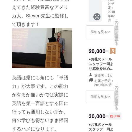
メール
け予
えてきた経験豊富なアメリ
をお送
定：
りしま
2019
カ人、Steven先生に監修し
年02
す。
こ
月
●flower
の
て頂きます！
リ
postオ
タ
ー
リジナ
ン
詳細を見る
を
ルデザ
選
択
インT
す
る
シャツ
※画像は
20,000
円
イメー
●お礼のメール
ジで
スタッフ一同よ
す。
り感謝を込めた
メールをお送り
支援者：3人
英語は兎にも角にも「単語
します。 ●ス
お届け予定：
タッフロールに
こ
2019年02月
力」が大事です。この能力
の
お名前記載 ※先
リ
タ
着50名様限定
が有るか無いかでは実際に
ー
ン
詳細を見る
を
選
英語を第一言語とする国に
択
す
る
行っても通用しない所か、
30,000
円
残り50
何の学びも得ないまま帰国
●お礼のメール
するハメになります。
スタッフ一同よ