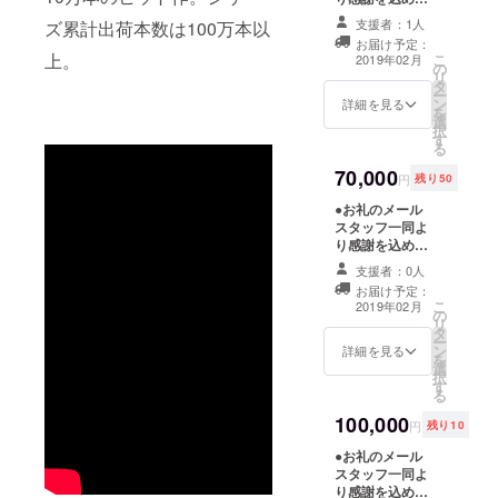
メールをお送り
したデフォルメ
支援者：1人
ズ累計出荷本数は100万本以
します。 ●ス
キャラクターを
お届け予定：
タッフロールに
ゲーム内に登場
上。
こ
2019年02月
の
お名前記載 ※先
させます。
リ
タ
着50名様限定 ●
ー
ン
オリジナルサウ
詳細を見る
を
選
ンドトラックCD
択
す
ゲーム内BGMな
る
ど、豊富なサウ
70,000
ンドコンテンツ
円
残り50
をお届けしま
●お礼のメール
す。 ●企画会議
スタッフ一同よ
参加券 日程：
り感謝を込めた
2019/02/03 時間
メールをお送り
未定 場所：堀
支援者：0人
します。 ●ス
江 大阪（仮）
お届け予定：
タッフロールに
※交通費や滞在費
こ
2019年02月
の
お名前記載 ※先
につきましては
リ
タ
着50名様限定 ●
自己負担となり
ー
ン
オリジナルサン
詳細を見る
ます。
を
選
トラCD ゲーム
択
す
内BGMなど、豊
る
富なサウンドコ
100,000
ンテンツをお届
円
残り10
けします。 ●開
●お礼のメール
発記念イベント
スタッフ一同よ
（仮）終日参加
り感謝を込めた
券 GVH