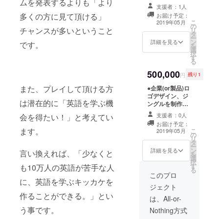
ムを発表するよりも「より
メールをお送り
（イベントや
支援者：1人
します。 ●ス
HP、企業CMま
多くの方に見て頂ける」
お届け予定：
タッフロールに
で様々なシーン
こ
2019年05月
の
お名前記載 ※先
に合わせて御制
チャンスが多いということ
リ
タ
着50名様限定 ●
作致します！）
ー
ン
オリジナルサン
詳細を見る
ゲーム内の視聴
です。
を
選
トラCD ゲーム
コーナー、サン
択
す
内BGMなど、豊
トラCDに収録し
る
富なサウンドコ
ます。
500,000
ンテンツをお届
円
残り1
けします。 ●オ
また、プレイして頂ける方
●企業(or製品)ロ
リジナルソング
ゴデザイン、ジ
を制作致しま
は潜在的に「英語を学ぶ機
ングルを制作致
す。 ワンコーラ
します。 内容応
ス分。感謝の気
支援者：0人
会を得たい！」と考えてい
相談
持ちを込めて作
お届け予定：
ります。 内容応
ます。
こ
2019年05月
の
相談（イベント
リ
タ
やHP、企業CM
ー
ン
詳細を見る
まで様々なシー
言い換えれば、「少なくと
を
選
ンに合わせて御
択
す
も10万人の英語が苦手な人
制作致しま
る
このプロ
す！） ゲーム内
に、英語を学ぶキッカケを
の視聴コー
ジェクト
ナー、サントラ
作ることができる。」とい
は、All-or-
CDに収録しま
す。 ●歌に合う
う事です。
Nothing方式
イメージのＣＤ