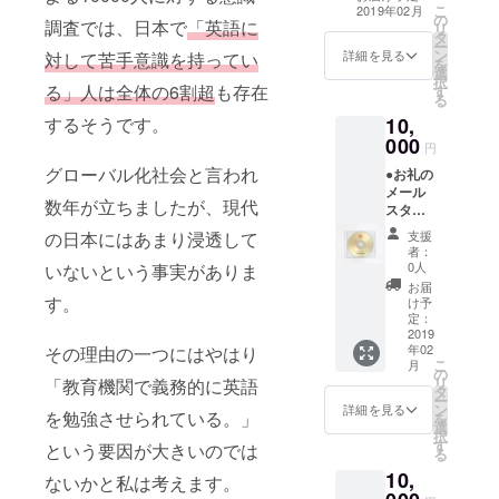
デモデータ ゲー
こ
2019年02月
知識を持
の
ム内に流れる
調査では、日本で
「英語に
リ
タ
ち、企業様
BGMの一部を収
ー
ン
録したCDをお渡
詳細を見る
対して苦手意識を持ってい
の「やりた
を
選
し致します。
択
い」、「作
る」人は全体の6割超
も存在
す
る
りたい」の
するそうです。
10,
イメージを
000
円
形にしま
グローバル化社会と言われ
●お礼の
す。
メール
数年が立ちましたが、現代
現在はWeb
スタッ
フ一同
デザインや
の日本にはあまり浸透して
支援
より感
者：
アプリ開発
謝を込
0人
いないという事実がありま
めた
などを請け
お届
メール
す。
け予
負いながら
をお送
定：
自社キラー
りしま
2019
年02
その理由の一つにはやはり
す。 ●
コンテンツ
こ
月
オリジ
の
の創出に尽
リ
「教育機関で義務的に英語
ナルサ
タ
ー
力していま
ウンド
ン
詳細を見る
を勉強させられている。」
を
トラッ
選
す。
択
クCD
す
という要因が大きいのでは
る
ゲーム
10,
内BGM
ないかと私は考えます。
など、