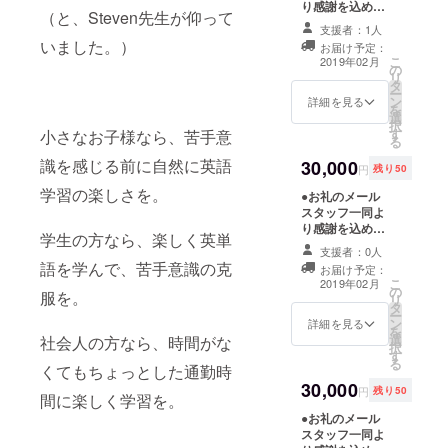
り感謝を込めた
（と、Steven先生が仰って
メールをお送り
支援者：1人
します。 ●ス
いました。）
お届け予定：
タッフロールに
こ
2019年02月
の
お名前記載 ※先
リ
タ
着50名様限定 ●
ー
ン
オリジナルサウ
詳細を見る
を
選
ンドトラックCD
択
す
ゲーム内BGMな
小さなお子様なら、苦手意
る
ど、豊富なサウ
識を感じる前に自然に英語
30,000
ンドコンテンツ
円
残り50
をお届けしま
学習の楽しさを。
●お礼のメール
す。 ●開発者交
スタッフ一同よ
流会(大阪、東
り感謝を込めた
京) 日程：
学生の方なら、楽しく英単
メールをお送り
2019/02/02
支援者：0人
します。 ●ス
17:00～19:00 場
語を学んで、苦手意識の克
お届け予定：
タッフロールに
所：GVH
こ
2019年02月
の
お名前記載 ※先
OSAKA（仮）
服を。
リ
タ
着50名様限定 ●
http://gvh-
ー
ン
オリジナルサウ
詳細を見る
osaka.com/ ※交
を
選
ンドトラックCD
社会人の方なら、時間がな
通費や滞在費に
択
す
ゲーム内BGMな
つきましては自
る
くてもちょっとした通勤時
ど、豊富なサウ
己負担となりま
30,000
ンドコンテンツ
す。
円
残り50
間に楽しく学習を。
をお届けしま
●お礼のメール
す。
スタッフ一同よ
●「flowerpost式