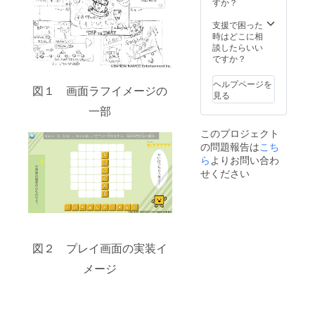
すか？
支援で困った
時はどこに相
談したらいい
ですか？
ヘルプページを
図１ 画面ラフイメージの
見る
一部
このプロジェクト
の問題報告は
こち
ら
よりお問い合わ
せください
図２ プレイ画面の実装イ
メージ