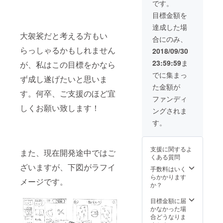
です。
ジャケットを制
作致します。
目標金額を
達成した場
大袈裟だと考える方もい
合にのみ、
らっしゃるかもしれません
2018/09/30
23:59:59
ま
が、私はこの目標をかなら
でに集まっ
ず成し遂げたいと思いま
た金額が
す。何卒、ご支援のほど宜
ファンディ
しくお願い致します！
ングされま
す。
支援に関するよ
また、現在開発途中ではご
くある質問
ざいますが、下図がラフイ
手数料はいく
らかかります
メージです。
か？
目標金額に届
かなかった場
合どうなりま