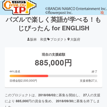
パズルで楽しく英語が学べる！も
じぴったん for ENGLISH
阪林 和貴
プロダクト
大阪府
現在の支援総額
885,000
円
終了
44
%達成
目標金額
2,000,000
円
支援者数
27
人
このプロジェクトは、
2018/08/02
に募集を開始し、
27
人の支援
により
885,000
円の資金を集め、
2018/09/30
に募集を終了しま
した