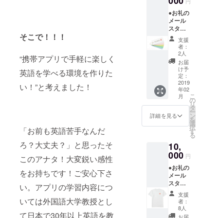
000
円
豊富な
●お礼の
サウン
メール
ドコン
スタッ
テンツ
そこで！！！
フ一同
をお届
支援
より感
けしま
者：
謝を込
す。 ※
2人
“携帯アプリで手軽に楽しく
めた
画像は
お届
メール
イメー
け予
英語を学べる環境を作りた
をお送
ジで
定：
りしま
2019
す。
い！”と考えました！
年02
す。 ●
こ
月
オリジ
の
リ
ナル英
タ
ー
単語帳
ン
詳細を見る
を
※画像は
選
択
「お前も英語苦手なんだ
イメー
す
る
ジで
ろ？大丈夫？」と思ったそ
10,
す。
000
円
このアナタ！大変鋭い感性
●お礼の
をお持ちです！ご安心下さ
メール
スタッ
い。アプリの学習内容につ
フ一同
支援
より感
いては外国語大学教授とし
者：
謝を込
8人
て日本で30年以上英語を教
めた
お届