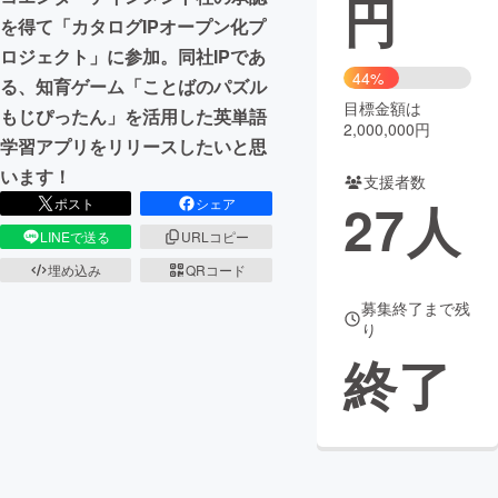
円
を得て「カタログIPオープン化プ
まちづくり・地域活性化
ロジェクト」に参加。同社IPであ
44%
る、知育ゲーム「ことばのパズル
目標金額は
CAMPFIRE for Social Good
CAMPFIRE Creation
もじぴったん」を活用した英単語
2,000,000円
CAMPFIREふるさと納税
machi-ya
コミュニティ
学習アプリをリリースしたいと思
います！
支援者数
27
人
ポスト
シェア
LINEで送る
URLコピー
埋め込み
QRコード
募集終了まで残
り
終了