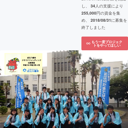
し、
34
人の支援により
255,000
円の資金を集
め、
2018/08/31
に募集を
終了しました
もう一度プロジェク
トをやってほしい