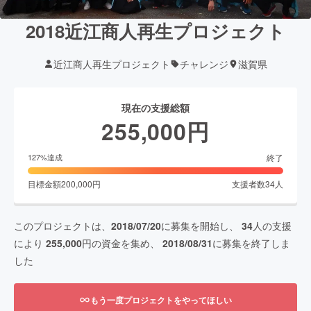
2018近江商人再生プロジェクト
近江商人再生プロジェクト
チャレンジ
滋賀県
現在の支援総額
255,000
円
終了
127
%達成
目標金額
200,000
円
支援者数
34
人
このプロジェクトは、
2018/07/20
に募集を開始し、
34
人の支援
により
255,000
円の資金を集め、
2018/08/31
に募集を終了しま
した
もう一度プロジェクトをやってほしい