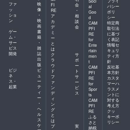
プライ
Soci
ファ
映
FI
会
バシー
al
ッ
像
RE
・
ポリ
Goo
ショ
・
ア
相
シー
d
ン
映
カ
談
特定商
CAM
画
デ
会
取引法
PFI
ゲー
書
ミ
に基づ
RE
ム・
籍
ー
く表記
for
サー
・
と
情報セ
Ente
ビス
雑
は
キュリ
rtain
開発
誌
ク
サ
ティ方
men
出
ラ
ポ
針
t
版
ウ
ー
反社基
CAM
ビジ
ビ
ド
ト
本方針
PFI
ネ
ュ
フ
サ
カスタ
RE
ス・
ー
ァ
ー
マーハ
for
起業
テ
ン
ビ
ラスメ
Spor
ィ
デ
ス
ントに
ts
ー
ィ
対する
CAM
・
ン
考え方
PFI
ヘ
グ
クッ
RE
ル
と
キーポ
ふる
ス
は
リシー
さと
ケ
プ
実
納税