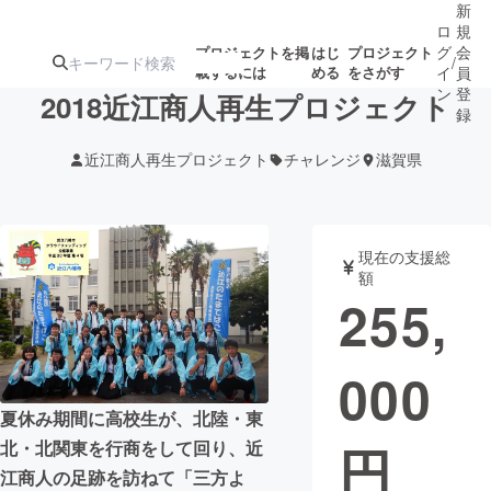
新
ロ
規
グ
会
プロジェクトを掲
はじ
プロジェクト
/
載するには
める
をさがす
イ
員
ン
登
2018近江商人再生プロジェクト
録
近江商人再生プロジェクト
チャレンジ
滋賀県
人気のプロ
注目のリ
注目の新着プロ
募集終了が近いプ
もうすぐ公開
ジェクト
ターン
ジェクト
ロジェクト
されます
現在の支援総
額
アート・写真
音楽
255,
テクノロジー・ガジェット
ゲーム・サ
000
映像・映画
書籍・雑誌
夏休み期間に高校生が、北陸・東
円
北・北関東を行商をして回り、近
ビジネス・起業
チャレンジ
江商人の足跡を訪ねて「三方よ