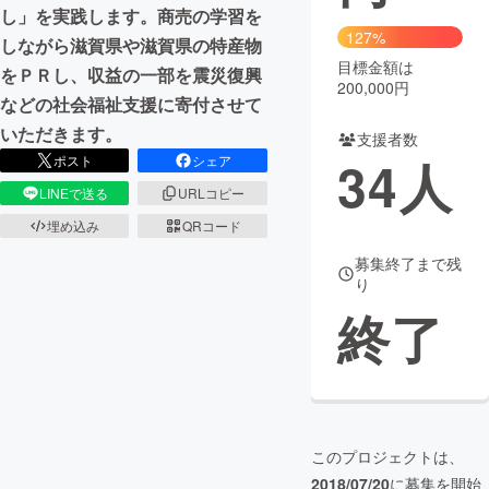
し」を実践します。商売の学習を
127%
まちづくり・地域活性化
しながら滋賀県や滋賀県の特産物
目標金額は
をＰＲし、収益の一部を震災復興
200,000円
などの社会福祉支援に寄付させて
CAMPFIRE for Social Good
CAMPFIRE Creation
いただきます。
支援者数
CAMPFIREふるさと納税
machi-ya
コミュニティ
34
人
ポスト
シェア
LINEで送る
URLコピー
埋め込み
QRコード
募集終了まで残
り
終了
このプロジェクトは、
2018/07/20
に募集を開始