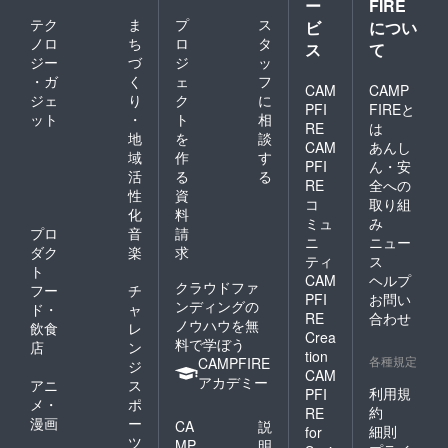
ー
FIRE
テク
ま
プ
ス
ビ
につい
ノロ
ち
ロ
タ
ス
て
ジー
づ
ジ
ッ
・ガ
く
ェ
フ
CAM
CAMP
ジェ
り
ク
に
PFI
FIREと
ット
・
ト
相
RE
は
地
を
談
CAM
あんし
域
作
す
PFI
ん・安
活
る
る
RE
全への
性
資
コ
取り組
化
料
ミュ
み
プロ
音
請
ニ
ニュー
ダク
楽
求
ティ
ス
ト
CAM
ヘルプ
クラウドファ
フー
チ
PFI
お問い
ンディングの
ド・
ャ
RE
合わせ
ノウハウを無
飲食
レ
Crea
料で学ぼう
店
ン
tion
各種規定
CAMPFIRE
ジ
CAM
アカデミー
アニ
ス
利用規
PFI
メ・
ポ
約
RE
漫画
ー
CA
説
細則
for
ツ
MP
明