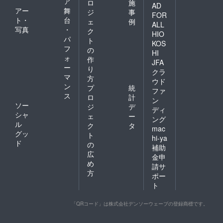
ア
ロ
施
AD
アー
舞
ジ
事
FOR
ト・
台
ェ
例
ALL
写真
・
ク
HIO
パ
ト
KOS
フ
の
HI
ォ
作
JFA
ー
り
クラ
マ
方
ウド
ン
プ
統
ファ
ス
ロ
計
ン
ソー
ジ
デ
ディ
シャ
ェ
ー
ング
ル
ク
タ
mac
グッ
ト
hi-ya
ド
の
補助
広
金申
め
請サ
方
ポー
ト
「QRコード」は株式会社デンソーウェーブの登録商標です。