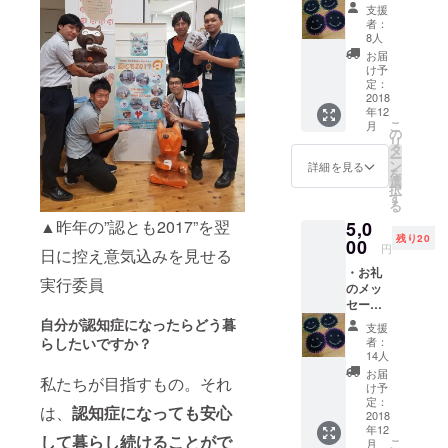
ジ：温
告書を
支援
かいご
お送り
者：
支援に
いたし
8人
対する
ます。
お届
お礼の
け予
メッ
定：
セージ
2018
年12
をお送
こ
月
りしま
の
リ
す。 ・
タ
ー
イベン
ン
詳細を見る
を
ト実施
選
択
報告
す
る
書：認
▲昨年の”認とも2017”を翌
5,0
とも
残り20
2018で
00
円
日に控え意気込みを見せる
の啓発
・お礼
の様子
実行委員
のメッ
につい
セー
て記載
ジ：温
した報
自分が認知症になったらどう暮
支援
かいご
告書を
らしたいですか？
者：
支援に
お送り
14人
対する
いたし
お届
私たちが目指すもの。それ
お礼の
ます。
け予
メッ
・オレ
定：
は、
認知症になっても安心
セージ
2018
ンジカ
年12
をお送
フェ飲
して暮らし続けることがで
こ
月