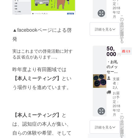
メッ
・オレ
定：
て作っ
セージ
2018
ンジカ
た手作
年12
をお送
フェ飲
りラン
こ
月
りしま
食券：
の
チョン
リ
す。 ・
有田川
タ
マット
ー
イベン
町地域
ン
▲facebookページによる啓
をお送
詳細を見る
を
ト実施
交流セ
選
りしま
択
報告
発
ンター
す
す。
る
書：認
ALEC内
50,
とも
のオレ
実はこれまでの啓発活動に対す
残り3
2018で
000
ンジカ
円
る反省点があります…。
の啓発
フェで
・お礼
の様子
のご飲
のメッ
につい
食チ
昨年度より有田圏域では
セー
て記載
ケット
ジ：温
した報
【本人ミーティング】
とい
1,000円
支援
かいご
告書を
分をお
者：
う場作りを進めています。
支援に
お送り
送りし
2人
対する
いたし
ます
お届
お礼の
ます。
（有効
け予
メッ
・オレ
定：
期限
セージ
2018
ンジカ
2019年
年12
をお送
フェ飲
6月30
【本人ミーティング】
と
こ
月
りしま
食券：
の
日）。
リ
す。 ・
有田川
タ
・コー
は、認知症の本人が集い、
ー
イベン
町地域
ン
スター2
詳細を見る
を
ト実施
交流セ
選
自らの体験や希望、そして
枚：認
択
報告
ンター
す
知症の