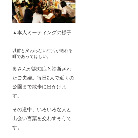
礼品と
・イベ
してお
ント会
送りす
場内
る報告
「協賛
書内の
者リス
「協賛
ト」に
▲本人ミーティングの様子
者リス
お名前
ト」に
記載：
お名前
9/22の
を記載
イベン
以前と変わらない生活が送れる
させて
ト会場
町であってほしい。
いただ
内に掲
きます
示する
（辞退
「協賛
奥さんが認知症と診断され
される
者リス
場合は
たご夫婦。毎日2人で近くの
ト」に
別にお
お名前
公園まで散歩に出かけま
申し出
を記載
下さ
させて
す。
い）。
いただ
・イベ
きます
ント会
（辞退
その道中、いろいろな人と
場内
される
「協賛
場合は
出会い言葉を交わすそうで
者リス
別にお
ト」に
申し出
す。
お名前
下さ
記載：
い）。