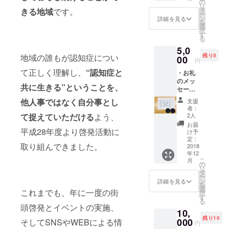
りしま
食券：
の
リ
す。 ・
有田川
タ
きる地域
です。
ー
イベン
町地域
ン
詳細を見る
を
ト実施
交流セ
選
択
報告
ンター
す
る
書：認
ALEC内
5,0
とも
のオレ
地域の誰もが認知症につい
残り5
2018で
00
ンジカ
円
の啓発
フェで
て正しく理解し、
“認知症と
・お礼
の様子
のご飲
のメッ
につい
食チ
共に生きる”ということを、
セー
て記載
ケット
ジ：温
した報
300円分
他人事ではなく自分事とし
支援
かいご
告書を
をお送
者：
支援に
お送り
て捉えていただける
よう、
りしま
2人
対する
いたし
す（有
お届
お礼の
平成28年度より啓発活動に
ます。
効期限
け予
メッ
・オレ
定：
2019年
取り組んできました。
セージ
2018
ンジカ
6月30
年12
をお送
フェ飲
日）。
こ
月
りしま
食券：
の
・コー
リ
す。 ・
有田川
タ
スター2
ー
イベン
町地域
ン
枚：認
詳細を見る
を
ト実施
交流セ
選
知症の
これまでも、年に一度の街
択
報告
ンター
す
方が心
る
書：認
ALEC内
を込め
頭啓発とイベントの実施、
10,
とも
のオレ
て作っ
残り10
2018で
000
そしてSNSやWEBによる情
ンジカ
た手作
円
の啓発