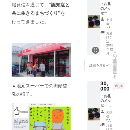
フェで
りコー
・お礼
報発信を通じて、
“認知症と
の様子
のご飲
スター
のメッ
につい
食チ
をお送
共に生きるまちづくり”
を
セー
て記載
ケット
りしま
ジ：温
した報
500円分
す。
支援
行ってきました。
かいご
告書を
をお送
者：
支援に
お送り
りしま
7人
対する
いたし
す（有
お届
お礼の
ます。
効期限
け予
メッ
・コー
定：
2019年
セージ
2018
スター2
6月30
年12
をお送
枚：認
日）。
こ
月
りしま
知症の
の
・コー
リ
す。 ・
方が心
タ
スター2
ー
イベン
を込め
ン
枚：認
詳細を見る
を
ト実施
て作っ
選
知症の
択
報告
た手作
す
方が心
る
書：認
りコー
を込め
30,
とも
スター
て作っ
▲地元スーパーでの街頭啓
残り5
2018で
000
をお送
た手作
円
の啓発
りしま
りコー
発の様子。
・お礼
の様子
す。 ・
スター
のメッ
につい
ラン
をお送
セー
て記載
チョン
りしま
ジ：温
した報
マット1
す。
支援
かいご
告書を
枚：認
者：
支援に
お送り
知症の
2人
対する
いたし
方が心
お届
お礼の
ます。
を込め
け予