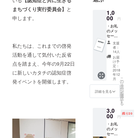
いる
【認知症と共に生きる
り」を目指
まちづくり実行委員会】
と
し継続的な
1,0
啓発に取り
00
申します。
円
組んでいま
・お礼
す！
のメッ
セー
ジ：温
支援
私たちは、これまでの啓発
かいご
者：
支援に
14人
活動を通して気付いた反省
対する
お届
お礼の
け予
点を踏まえ、今年の9月22日
気持ち
定：
をお伝
2018
に新しいカタチの認知症啓
年12
えしま
こ
月
す。 ・
発イベントを開催します。
の
リ
イベン
タ
ー
ト実施
ン
詳細を見る
を
報告
選
択
書：認
す
る
とも
3,0
2018で
残り20
の啓発
00
円
の様子
・お礼
につい
のメッ
て記載
セー
した報