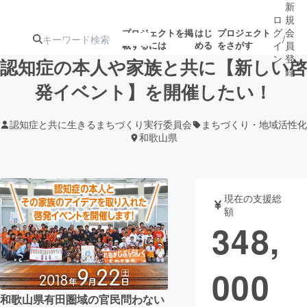
新
ロ
規
グ
会
プロジェクトを掲
はじ
プロジェクト
/
載するには
める
をさがす
イ
員
ン
登
認知症の本人や家族と共に【新しい啓
録
発イベント】を開催したい！
人気のプロ
注目のリ
注目の新着プロ
募集終了が近いプ
もうすぐ公開
認知症と共に生きるまちづくり実行委員会
まちづくり・地域活性化
ジェクト
ターン
ジェクト
ロジェクト
されます
和歌山県
アート・写真
音楽
現在の支援総
額
テクノロジー・ガジェット
ゲーム・サ
348,
映像・映画
書籍・雑誌
000
ビジネス・起業
チャレンジ
和歌山県有田圏域の官民問わない