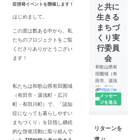
症啓発イベントを開催します！
と共に
生きる
はじめまして。
まちづ
この度は数ある中から、私
くり実
たちのプロジェクトをご覧
行委員
くださりありがとうござい
会
ます！
和歌山県有
田圏域（有
田市、湯浅
私たちは和歌山県有田圏域
町、広川
https://www002.upp.so-net.ne.jp/nintomo/index.html
町、有田川
（有田市・湯浅町・広川
メッセー
町）の官民
ジを送る
町・有田川町）で、「認知
合同の有志
症になっても暮らしやすい
で「認知症
まちづくり」を目指し継続
になっても
リターンを
暮らしやす
的な啓発活動に取り組んで
いまちづく
選ぶ