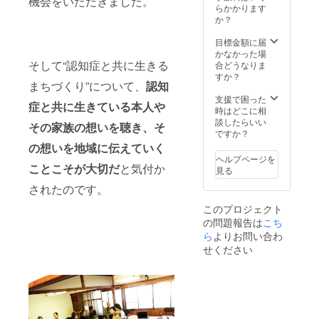
機会をいただきました。
分をお
す。 ・
らかかります
きます
送りし
報告書
か？
（辞退
ます
内「協
される
（有効
賛者リ
目標金額に届
場合は
期限
スト」
かなかった場
別にお
2019年
そして“認知症と共に生きる
にお名
合どうなりま
申し出
6月30
前記
すか？
下さ
まちづくり”について、
認知
日）。
載：返
い）。
・コー
礼品と
支援で困った
症と共に生きている本人や
スター5
してお
時はどこに相
枚：認
送りす
談したらいい
その家族の想いを聴き、そ
知症の
る報告
ですか？
方が心
書内の
の想いを地域に伝えていく
を込め
「協賛
ヘルプページを
て作っ
ことこそが大切だ
と気付か
者リス
見る
た手作
ト」に
されたのです。
りコー
お名前
スター
を記載
このプロジェクト
をお送
させて
の問題報告は
こち
りしま
いただ
す。 ・
ら
よりお問い合わ
きます
報告書
（辞退
せください
内「協
される
賛者リ
場合は
スト」
別にお
にお名
申し出
前記
下さ
載：返
い）。