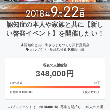
認知症の本人や家族と共に【新し
い啓発イベント】を開催したい！
認知症と共に生きるまちづくり実行委員会
まちづくり・地域活性化
和歌山県
現在の支援総額
348,000
円
終了
348
%達成
目標金額
100,000
円
支援者数
49
人
このプロジェクトは、
2018/08/15
に募集を開始し、
49
人の支援