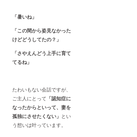
9/22の
イベン
ト会場
「暑いね」
内に掲
示する
「協賛
「この間から姿見なかった
者リス
ト」に
けどどうしてたの？」
お名前
を記載
させて
「さやえんどう上手に育て
いただ
きます
てるね」
（辞退
される
場合は
別にお
申し出
たわいもない会話ですが、
下さ
い）。
ご主人にとって
「認知症に
なったからといって、妻を
孤独にさせたくない」
とい
う想いは叶っています。