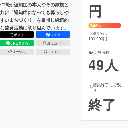
円
仲間が認知症の本人やその家族と
まちづくり・地域活性化
共に「認知症になっても暮らしや
すいまちづくり」を目指し継続的
348%
な啓発活動に取り組んでいます。
CAMPFIRE for Social Good
CAMPFIRE Creation
目標金額は
ポスト
シェア
CAMPFIREふるさと納税
machi-ya
コミュニティ
100,000円
LINEで送る
URLコピー
埋め込み
QRコード
支援者数
49
人
募集終了まで残
り
終了