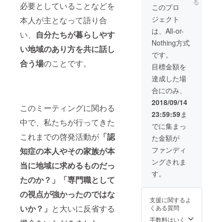
る
書：認
必要としていることなどを
ALEC内
方が心
このプロ
とも
のオレ
を込め
ジェクト
本人が主となって語り合
2018で
ンジカ
て作っ
の啓発
フェで
た手作
は、All-or-
い、
自分たちが暮らしやす
の様子
のご飲
りコー
Nothing方式
につい
食チ
スター
い地域のあり方を共に話し
て記載
ケット
をお送
です。
した報
3,000円
りしま
合う場
のことです。
目標金額を
告書を
分をお
す。 ・
お送り
送りし
報告書
達成した場
いたし
ます
内「協
合にのみ、
ます。
（有効
賛者リ
・オレ
期限
スト」
2018/09/14
このミーティングに関わる
ンジカ
2019年
にお名
23:59:59
ま
フェ飲
6月30
前記
中で、私たちが行ってきた
食券：
日）。
載：返
でに集まっ
有田川
・コー
礼品と
これまでの啓発活動が
「認
た金額が
町地域
スター3
してお
交流セ
枚：認
送りす
ファンディ
知症の本人やその家族が本
ンター
知症の
る報告
ングされま
ALEC内
方が心
当に地域に求めるものだっ
書内の
のオレ
を込め
「協賛
す。
たのか？」「専門職として
ンジカ
て作っ
者リス
フェで
た手作
ト」に
の視点が強かったのではな
のご飲
りコー
お名前
支援に関するよ
食チ
スター
を記載
いか？」
と大いに反省する
くある質問
ケット
をお送
させて
5,000円
りしま
手数料はいく
いただ