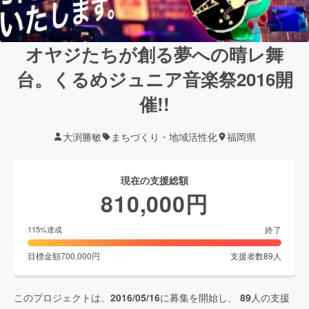
オヤジたちが創る夢への晴レ舞
台。くるめジュニア音楽祭2016開
催!!
大渕勝敏
まちづくり・地域活性化
福岡県
現在の支援総額
810,000
円
終了
115
%達成
目標金額
700,000
円
支援者数
89
人
このプロジェクトは、
2016/05/16
に募集を開始し、
89
人の支援