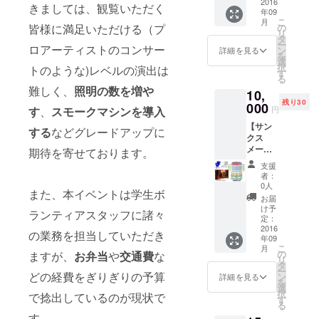
のメー
2016
ただい
きましては、観覧いただく
年09
ルをお
た皆様
こ
月
送りし
のメン
の
皆様に満足いただける（プ
リ
ます。
バー
タ
ー
【サ
ロアーティストのコンサー
カード
ン
詳細を見る
を
ポー
です。
選
択
トのような)レベルの演出は
ターズ
KANIK
す
る
カード
APILA
難しく、
照明の数を増や
10,
（1
Music
残り30
枚）】
000
Clubが
円
す
、
スモークマシンを導入
会員番
開催す
【サン
号とご
るイベ
する
などグレードアップに
クス
氏名
ント参
メー
（又は
期待を寄せております。
加優待
ル】
ニック
特典付
支援
KANIK
ネー
き。
者：
APILA
ム）が
0人
また、本イベントは学生ボ
Music
記載さ
お届
Clubか
れたご
け予
ランティアスタッフに諸々
らお礼
支援い
定：
のメー
2016
ただい
の業務を担当していただき
年09
ルをお
た皆様
こ
月
送りし
のメン
の
ますが、
お弁当
や
交通費
な
リ
ます。
バー
タ
ー
【サ
どの経費をぎりぎりの予算
カード
ン
詳細を見る
を
ポー
です。
選
択
で捻出しているのが現状で
ターズ
KANIK
す
る
カード
APILA
す。