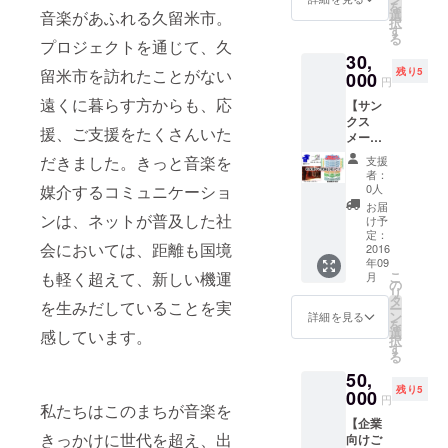
イズはS
を
ポー
です。
選
ネー
音楽があふれる久留米市。
～Ｌか
択
ターズ
KANIK
す
ム）を
らお選
る
カード
プロジェクトを通じて、久
APILA
記載い
び下さ
30,
（2
Music
たしま
い。
残り5
留米市を訪れたことがない
枚）】
000
Clubが
す。※サ
【バッ
円
会員番
開催す
イズはS
クス
遠くに暮らす方からも、応
【サン
号とご
るイベ
～Ｌか
テージ
クス
氏名
ント参
らお選
ツアー
援、ご支援をたくさんいた
メー
（又は
加優待
び下さ
（1
ル】
ニック
特典付
い。
だきました。きっと音楽を
名）】
支援
KANIK
ネー
き。
【バッ
者：
開演前
APILA
ム）が
【記念
0人
媒介するコミュニケーショ
クス
にご案
Music
記載さ
Ｔシャ
テージ
お届
内いた
Clubか
ンは、ネットが普及した社
れたご
ツ（1
け予
ツアー
しま
らお礼
支援い
定：
着）】
（1
す。ス
会においては、距離も国境
のメー
2016
ただい
支援者
名）】
テー
年09
ルをお
た皆様
様のご
開演前
ジ、楽
こ
も軽く超えて、新しい機運
月
送りし
のメン
の
氏名
にご案
屋など
リ
ます。
バー
タ
（又は
内いた
イベン
を生みだしていることを実
ー
【サ
カード
ン
グルー
詳細を見る
しま
トの裏
を
ポー
です。
選
プ名・
感しています。
す。ス
側を見
択
ターズ
KANIK
す
バンド
テー
学する
る
カード
APILA
名な
ジ、楽
ツアー
50,
（3
Music
ど）を
屋など
です。
残り5
枚）】
000
Clubが
記載い
イベン
円
私たちはこのまちが音楽を
会員番
開催す
たしま
トの裏
【企業
号とご
るイベ
す。※サ
側を見
きっかけに世代を超え、出
向けご
氏名
ント参
イズはS
学する