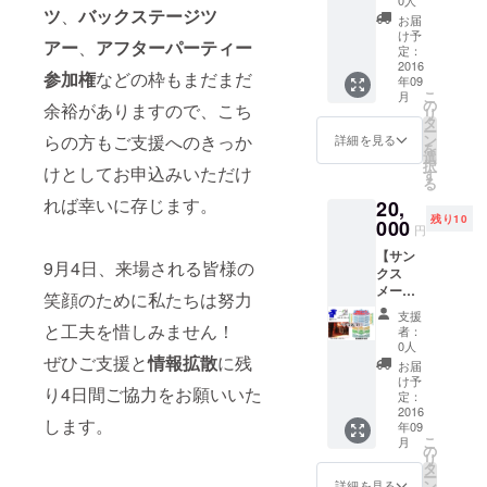
【座席
ていた
ツ
、
バックステージツ
Music
記載さ
指定（1
だきま
お届
Clubか
れたご
席）】1
け予
す。
アー
、
アフターパーティー
らお礼
支援い
定：
階席Ａ
のメー
2016
ただい
～Ｉ列
参加権
などの枠もまだまだ
年09
ルをお
た皆様
（９
こ
月
送りし
のメン
の
列）の
余裕がありますので、こち
リ
ます。
バー
タ
ご優待
ー
【サ
カード
ン
らの方もご支援へのきっか
者観覧
詳細を見る
を
ポー
です。
選
エリア
択
ターズ
けとしてお申込みいただけ
KANIK
す
に1席確
る
カード
APILA
保いた
れば幸いに存じます。
20,
（1
Music
しま
残り10
枚）】
000
Clubが
す。
円
会員番
開催す
【記念
【サン
号とご
るイベ
Ｔシャ
9月4日、来場される皆様の
クス
氏名
ント参
ツ（1
メー
（又は
加優待
着）】
笑顔のために私たちは努力
ル】
ニック
特典付
支援者
支援
KANIK
ネー
と工夫を惜しみません！
き。
様のご
者：
APILA
ム）が
【記念
0人
氏名
Music
ぜひご支援と
情報拡散
に残
記載さ
Ｔシャ
（又は
お届
Clubか
れたご
ツ（1
け予
ニック
り4日間ご協力をお願いいた
らお礼
支援い
定：
着）】
ネー
のメー
2016
ただい
支援者
ム）を
します。
年09
ルをお
た皆様
様のご
記載い
こ
月
送りし
のメン
の
氏名
たしま
リ
ます。
バー
タ
（又は
す。※サ
ー
【サ
カード
ン
ニック
詳細を見る