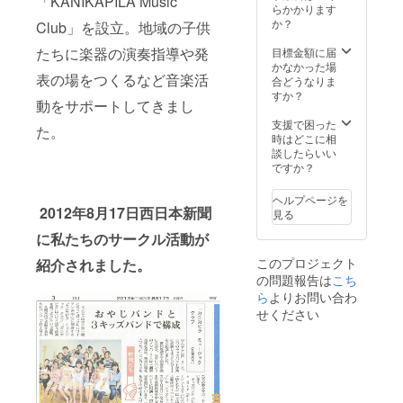
「KANIKAPILA Music
ングに
らかかります
ていた
CM動画
か？
Club」を設立。地域の子供
だきま
を放映
す。 ※
いたし
たちに楽器の演奏指導や発
目標金額に届
注意
ます。
かなかった場
バンド
表の場をつくるなど音楽活
合どうなりま
等グ
すか？
ループ
動をサポートしてきまし
の場合
支援で困った
は、
た。
時はどこに相
15,000
談したらいい
円×メン
ですか？
バー人
数分で
のご支
ヘルプページを
2012年8月17日西日本新聞
援申込
見る
をお願
に私たちのサークル活動が
いいた
しま
このプロジェクト
紹介されました。
す。
の問題報告は
こち
ら
よりお問い合わ
せください