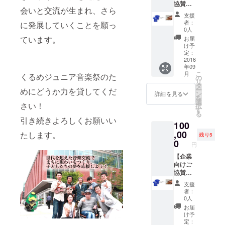
協賛特
（又は
加優待
～Ｌか
ツアー
会いと交流が生まれ、さら
典内容
ニック
特典付
らお選
です。
支援
につい
ネー
き。
び下さ
者：
【座席
に発展していくことを願っ
て】 詳
ム）が
【記念
0人
い。
指定（1
細につ
記載さ
Ｔシャ
ています。
【ライ
お届
席）】
きまし
れたご
ツ（2
け予
ブパ
１階席
ては、
支援い
定：
着）】
フォー
Ａ～Ｉ
実行委
2016
ただい
支援者
マンス
列（９
年09
員より
た皆様
様のご
権（1名
列）の
こ
月
くるめジュニア音楽祭のた
ご連絡
のメン
の
氏名
様
ご優待
リ
させて
バー
タ
（又は
分）】
者観覧
ー
めにどうか力を貸してくだ
いただ
カード
ン
ニック
詳細を見る
音楽祭
エリア
を
きます
です。
選
ネー
当日10
に1席確
さい！
択
のでお
KANIK
す
ム）を
分間の
保いた
る
申し込
APILA
記載い
ライブ
引き続きよろしくお願いい
しま
100
みの際
Music
たしま
パ
す。
にご担
,00
Clubが
たします。
す。※サ
フォー
残り5
【アフ
当者様
開催す
0
イズはS
マンス
ター
円
のご連
るイベ
～Ｌか
権を進
パー
絡先を
【企業
ント参
らお選
呈しま
ティー
明記下
向けご
加優待
び下さ
す。カ
ご招待
さいま
協賛特
特典付
い。
ラオ
（1
すよう
典内容
き。
【バッ
ケ、ソ
名）】
支援
お願い
につい
【記念
クス
ロ、弾
者：
イベン
いたし
て】 詳
Ｔシャ
テージ
0人
き語
トの翌
ます。
細につ
ツ（3
ツアー
り、バ
お届
週に久
きまし
着）】
（2
け予
ンド
留米市
ては、
支援者
定：
名）】
等、音
内で開