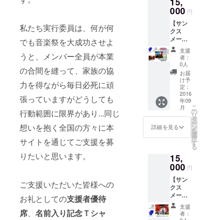
15,
（1
Music
枚）】
000
Clubが
円
会員番
開催す
【サン
号とご
るイベ
私たち実行委員は、何が何
クス
氏名
ント参
メー
（又は
加優待
でも音楽祭を大成功させよ
ル】
ニック
特典付
支援
KANIK
うと、メンバー全員が本業
ネー
き。
者：
APILA
ム）が
【座席
0人
の合間を縫って、家族の協
Music
記載さ
指定（1
お届
Clubか
れたご
席）】
け予
力を得ながら毎日必死に頑
らお礼
支援い
定：
１階席
のメー
2016
ただい
Ａ～Ｉ
張っていますがどうしても
年09
ルをお
た皆様
列（９
こ
月
送りし
のメン
の
列）の
行動範囲に限界があり...同じ
リ
ます。
バー
タ
ご優待
ー
【サ
カード
想いを抱く全国の方々に本
ン
者観覧
詳細を見る
を
ポー
です。
選
エリア
択
サイトを通じてご支援を募
ターズ
KANIK
す
に1席確
る
カード
APILA
保いた
りたいと思います。
15,
（1
Music
しま
枚）】
000
Clubが
す。 ※
円
会員番
開催す
当日は
【サン
号とご
るイベ
開場時
ご支援いただいた皆様への
クス
氏名
ント参
刻の30
メー
（又は
加優待
お礼としての
支援者優待
分前よ
ル】
ニック
特典付
りご案
支援
KANIK
ネー
席
、
名前入り記念Ｔシャ
き。
内させ
者：
APILA
ム）が
0人