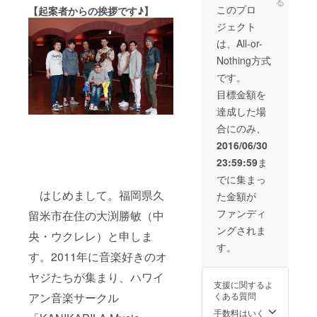
る
申し込
イベン
このプロ
物販
【起案者からの挨拶です♪】
みの際
トの裏
ブース
ジェクト
にご担
側を見
をご提
当者様
学する
は、All-or-
供いた
のご連
ツアー
しま
Nothing方式
絡先を
です。
す。自
明記下
【座席
です。
身のＣ
さいま
指定（3
Ｄの販
目標金額を
すよう
席）】
売やプ
お願い
１階席
達成した場
ロモー
いたし
Ａ～Ｉ
ション
合にのみ、
ます。
列（９
にご活
※450イ
列）の
2016/06/30
用くだ
ンチ
ご優待
さい。
23:59:59
ま
（縦６
者観覧
更にパ
ｍ×横１
エリア
でに集まっ
フォー
０ｍ）
に3席確
マンス
はじめまして。福岡県久
た金額が
のスク
保いた
の写真
リーン
しま
ファンディ
はス
留米市在住の大渕勝敏（中
に、
す。
タッフ
ングされま
オープ
央・ウクレレ）と申しま
が撮影
ニン
す。
して
グ、舞
す。2011年に音楽好きのオ
DVD
台転換
ディス
ヤジたちが集まり、ハワイ
時、休
クにま
支援に関するよ
憩時
とめて
アン音楽サークル
くある質問
間、エ
後日郵
ンディ
手数料はいく
送させ