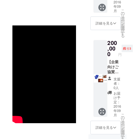
実行委
2016
様のご
開演前
楽好き
催しま
年09
員より
氏名
にご案
な大人
す。ス
こ
月
ご連絡
（又は
の
内いた
を募集
タッフ
リ
させて
ニック
タ
しま
しま
や出演
ー
いただ
ネー
ン
す。ス
詳細を見る
す。本
者が集
を
きます
ム）を
選
テー
格的コ
うアフ
択
のでお
記載い
す
ジ、楽
ンサー
ター
る
申し込
たしま
屋など
トホー
パー
200
みの際
す。※サ
イベン
ルのス
ティー
にご担
,00
イズはS
トの裏
テージ
残り3
にご招
当者様
～Ｌか
0
側を見
で演奏
待いた
円
のご連
らお選
学する
を披露
しま
絡先を
【企業
び下さ
ツアー
して一
す。
明記下
向けご
い。
です。
生の思
さいま
協賛特
【バッ
【座席
い出を
すよう
典内容
クス
指定（2
創って
支援
お願い
につい
テージ
席）】
みませ
者：
いたし
て】 詳
ツアー
１階席
0人
ん
ます。
細につ
（3
Ａ～Ｉ
か？
お届
きまし
名）】
列（９
け予
また、
ては、
開演前
定：
列）の
ご希望
実行委
2016
にご案
ご優待
の方
年09
員より
内いた
者観覧
（グ
こ
月
ご連絡
しま
の
エリア
ルー
リ
させて
す。ス
タ
に
プ）に
ー
いただ
テー
ン
席確保
詳細を見る
は、会
を
きます
ジ、楽
選
いたし
場ロ
択
のでお
屋など
す
ます。
ビーに