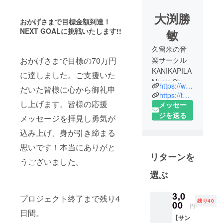
大渕勝
おかげさまで目標金額到達！
NEXT GOALに挑戦いたします!!
敏
久留米の音
おかげさまで目標の70万円
楽サークル
KANIKAPILA
に達しました。ご支援いた
Music Club
https://www.facebook.com/jrkurume/
だいた皆様に心から御礼申
を運営して
https://twitter.com/kurumejr_2016
し上げます。皆様の応援
います。
メッセー
「KANIKAPI
ジを送る
メッセージを拝見し勇気が
LA」とは
込み上げ、身が引き締まる
「一緒に音
思いです！本当にありがと
楽を楽しも
リターンを
う！」とい
うございました。
う意のハワ
選ぶ
イ語。元バ
ンド少年＆
3,0
プロジェクト終了まで残り4
残り40
少女だった
00
円
日間。
熱い有志た
【サン