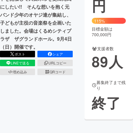
円
にしたい!! そんな想いを抱く元
まちづくり・地域活性化
バンド少年のオヤジ達が集結し、
115%
子どもが主役の音楽祭を企画いた
目標金額は
CAMPFIRE for Social Good
CAMPFIRE Creation
しました。会場はくるめシティプ
700,000円
CAMPFIREふるさと納税
machi-ya
コミュニティ
ラザ ザグランドホール。9月4日
（日）開催です。
支援者数
89
人
ポスト
シェア
LINEで送る
URLコピー
埋め込み
QRコード
募集終了まで残
り
終了