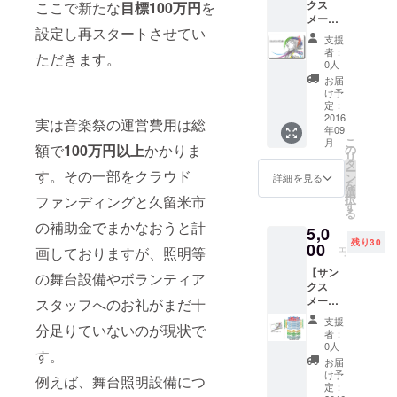
ちと一緒
クス
ここで新たな
目標100万円
を
メー
に、音楽の
設定し再スタートさせてい
ル】
支援
まち久留米
KANIK
者：
ただきます。
市の魅力を
APILA
0人
Music
世界に向け
お届
Clubか
け予
て発信して
らお礼
定：
のメー
2016
いく活動を
実は音楽祭の運営費用は総
年09
ルをお
展開中。く
こ
月
送りし
額で
100万円以上
かかりま
の
リ
るめジュニ
ます。
タ
ー
す。その一部をクラウド
【サ
ア音楽祭実
ン
詳細を見る
を
ポー
選
行委員長
択
ファンディングと久留米市
ターズ
す
る
カード
の補助金でまかなおうと計
5,0
（1
残り30
枚）】
00
画しておりますが、照明等
円
会員番
【サン
号とご
の舞台設備やボランティア
クス
氏名
メー
（又は
スタッフへのお礼がまだ十
ル】
ニック
支援
分足りていないのが現状で
KANIK
ネー
者：
APILA
ム）が
0人
す。
Music
記載さ
お届
Clubか
れたご
け予
例えば、舞台照明設備につ
らお礼
支援い
定：