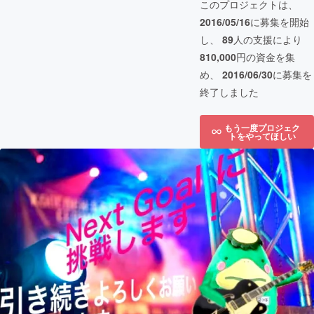
このプロジェクトは、
2016/05/16
に募集を開始
し、
89
人の支援により
810,000
円の資金を集
め、
2016/06/30
に募集を
終了しました
もう一度プロジェク
トをやってほしい