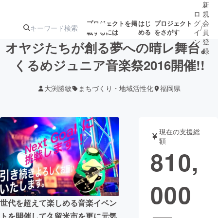
新
ロ
規
グ
会
プロジェクトを掲
はじ
プロジェクト
/
載するには
める
をさがす
イ
員
ン
登
オヤジたちが創る夢への晴レ舞台。
録
くるめジュニア音楽祭2016開催!!
人気のプロ
注目のリ
注目の新着プロ
募集終了が近いプ
もうすぐ公開
大渕勝敏
まちづくり・地域活性化
福岡県
ジェクト
ターン
ジェクト
ロジェクト
されます
アート・写真
音楽
現在の支援総
額
810,
テクノロジー・ガジェット
ゲーム・サ
000
映像・映画
書籍・雑誌
世代を超えて楽しめる音楽イベン
ビジネス・起業
チャレンジ
トを開催して久留米市を更に元気