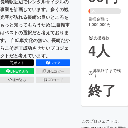
長崎駅近辺でレンタルサイクルの
事業を計画しています。多くの観
まちづくり・地域活性化
5%
光客が訪れる長崎の良いところを
目標金額は
もっと知ってもらうために,自転車
1,000,000円
CAMPFIRE for Social Good
CAMPFIRE Creation
はベストの選択だと考えておりま
CAMPFIREふるさと納税
machi-ya
コミュニティ
支援者数
す。 自転車文化の無い、長崎だか
4
人
らこそ是非成功させたいプロジェ
クトだと考えています。
ポスト
シェア
募集終了まで残
LINEで送る
URLコピー
り
埋め込み
QRコード
終了
このプロジェクトは、