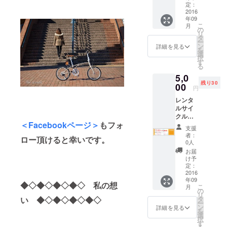
月迄と
定：
に関わる設
させて
2016
年09
頂きま
計や営業業
こ
月
す。
の
務に従事。
リ
タ
ー
趣味として
ン
詳細を見る
を
自転車に
選
択
す
乗っており
る
ました。
5,0
残り30
00
円
2年前から長
レンタ
ルサイ
崎でレンタ
クルチ
サイクルを
＜Facebookページ＞
もフォ
ケット
支援
目指して取
の有効
者：
ロー頂けると幸いです。
期限は
0人
り組みをし
２０１
お届
てきまし
７年９
け予
月迄と
た。その夢
定：
させて
2016
を実現する
年09
頂きま
◆◇◆◇◆◇◆◇ 私の想
こ
月
ためにクラ
す。
の
リ
ウドファン
い ◆◇◆◇◆◇◆◇
タ
ー
ン
詳細を見る
ディングに
を
選
択
挑戦するこ
す