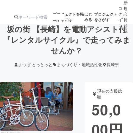
新
ロ
規
グ
会
プロジェクトを掲
はじ
プロジェクト
/
載するには
める
をさがす
イ
員
ン
登
坂の街 【長崎】を電動アシスト付
録
『レンタルサイクル』で走ってみま
せんか？
人気のプロ
注目のリ
注目の新着プロ
募集終了が近いプ
もうすぐ公開
ジェクト
ターン
ジェクト
ロジェクト
されます
よつば とっとっと
まちづくり・地域活性化
長崎県
アート・写真
音楽
現在の支援総
テクノロジー・ガジェット
ゲーム・サ
額
50,0
映像・映画
書籍・雑誌
00
円
ビジネス・起業
チャレンジ