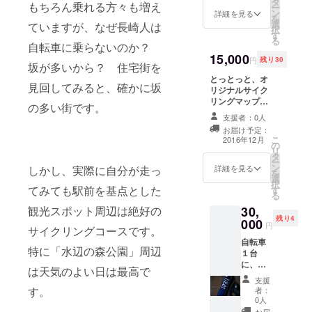
タ
もちろん乗れる方々も増え
ー
ン
詳細を見る
を
選
ていますが、なぜ長崎人は
択
す
る
自転車に乗らないのか？
15,000
円
残り30
坂が多いから？ 住宅街を
とっとっと、オ
見回してみると、確かに坂
リジナルサイク
リングマップへ
の多い街です。
の店舗情報等の
支援者：0人
広告の掲載。 事
お届け予定：
前に、どのよう
こ
2016年12月
の
な店舗情報かお
リ
タ
知らせいただけ
ー
ン
ると助かりま
詳細を見る
しかし、実際に自分が走っ
を
選
す。 問い合わせ
択
てみても駅前を基点とした
す
先：
る
s.shimo27@gm
観光スポット周辺は絶好の
30,
ail.com
残り4
000
円
サイクリングコースです。
自転車
特に「水辺の森公園」周辺
１台
に、御
は天気のよい日は最高で
社のロ
支援
ゴ、も
す。
者：
しくは
0人
ステッ