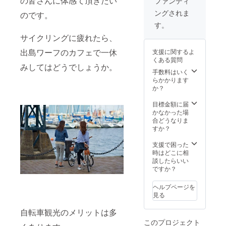
の皆さんに体感て頂きたい
ファンディ
ングされま
のです。
す。
サイクリングに疲れたら、
出島ワーフのカフェで一休
支援に関するよ
くある質問
みしてはどうでしょうか。
手数料はいく
らかかります
か？
目標金額に届
かなかった場
合どうなりま
すか？
支援で困った
時はどこに相
談したらいい
ですか？
ヘルプページを
見る
自転車観光のメリットは多
このプロジェクト