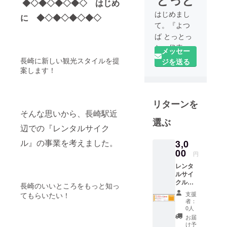
◆◇◆◇◆◇◆◇ はじめ
はじめまし
に ◆◇◆◇◆◇◆◇
て。『よつ
ば とっとっ
と』代表の
メッセー
下川と申し
長崎に新しい観光スタイルを提
ジを送る
ます。
案します！
私は、高校
リターンを
１年までを
そんな思いから、長崎駅近
長崎で生活
選ぶ
しました。
辺での『レンタルサイク
以降は関東
ル』の事業を考えました。
3,0
で２０年程
00
円
生活してお
レンタ
り、３年前
ルサイ
に長崎に戻
クルチ
長崎のいいところをもっと知っ
ケット
りました。
支援
てもらいたい！
の有効
者：
工学系の大
期限は
0人
学を卒業後
２０１
お届
７年９
け予
は、製造業