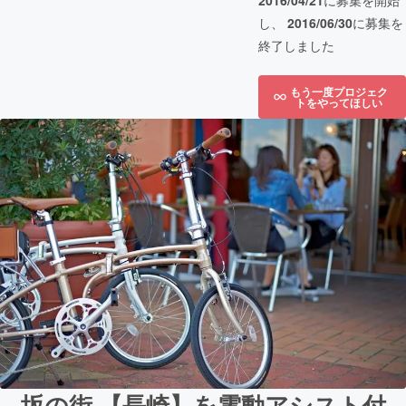
2016/04/21
に募集を開始
し、
2016/06/30
に募集を
終了しました
もう一度プロジェク
トをやってほしい
坂の街 【長崎】を電動アシスト付