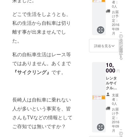
来ました。
の有効
者：
期限は
0人
２０１
お届
どこで生活をしようとも、
７年９
け予
月迄と
定：
私の生活から自転車は切り
させて
2016
年09
頂きま
離す事が出来ませんでし
こ
月
す。
の
リ
た。
タ
ー
ン
詳細を見る
を
選
択
私の自転車生活はレース等
す
る
ではありません。あくまで
10,
000
円
『サイクリング』
です。
レンタ
ルサイ
クルチ
ケット
支援
の有効
長崎人は自転車に乗れない
者：
期限は
0人
２０１
人が多いという事実を、皆
お届
７年９
け予
さんもTVなどの情報として
月迄と
定：
させて
2016
ご存知では無いですか？
年09
頂きま
こ
月
す。
の
リ