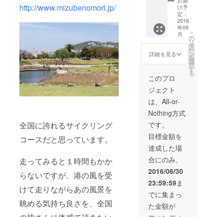
お届
カーな
http://www.mizubenomori.jp/
け予
どを貼
定：
り付け
2016
年09
ます。
こ
月
事前に
の
リ
どのよ
タ
ー
うなロ
ン
詳細を見る
を
ゴ、ス
選
択
テッ
す
る
カー、
このプロ
なのか
ジェクト
お知ら
せいた
は、All-or-
だける
Nothing方式
と助か
りま
全国に誇れるサイクリング
です。
す。 問
目標金額を
い合わ
コースだと思っています。
せ先：
達成した場
s.shimo
合にのみ、
走ってみると１時間もかか
27@gm
ail.com
2016/06/30
らないですが、港の風を受
23:59:59
ま
けて走りながらあの風景を
でに集まっ
眺める気持ち良さを、全国
た金額が