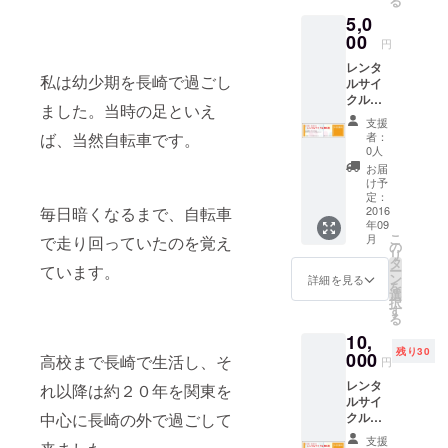
る
とを決めま
5,0
した。
00
円
レンタ
連絡先
私は幼少期を長崎で過ごし
ルサイ
Mail:s.shimo
クルチ
ました。当時の足といえ
ケット
27@gmail.co
支援
の有効
ば、当然自転車です。
者：
m
期限は
0人
２０１
LINE ID：
お届
７年９
け予
shun727
月迄と
定：
毎日暗くなるまで、自転車
させて
2016
年09
頂きま
こ
月
で走り回っていたのを覚え
す。
の
リ
タ
ています。
ー
ン
詳細を見る
を
選
択
す
る
10,
残り30
000
高校まで長崎で生活し、そ
円
レンタ
れ以降は約２０年を関東を
ルサイ
中心に長崎の外で過ごして
クルチ
ケット
支援