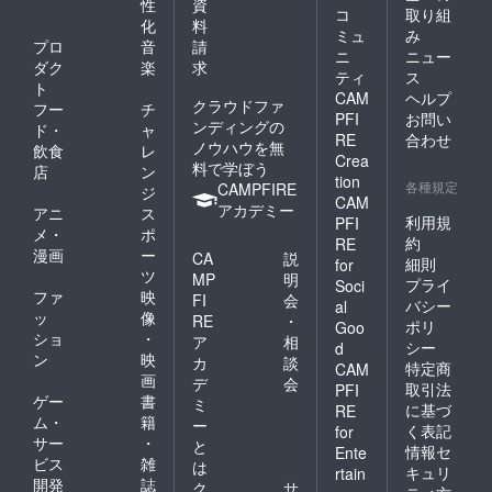
性
資
コ
取り組
化
料
ミュ
み
プロ
音
請
ニ
ニュー
ダク
楽
求
ティ
ス
ト
CAM
ヘルプ
クラウドファ
フー
チ
PFI
お問い
ンディングの
ド・
ャ
RE
合わせ
ノウハウを無
飲食
レ
Crea
料で学ぼう
店
ン
tion
各種規定
CAMPFIRE
ジ
CAM
アカデミー
アニ
ス
利用規
PFI
メ・
ポ
約
RE
漫画
ー
CA
説
細則
for
ツ
MP
明
プライ
Soci
ファ
映
FI
会
バシー
al
ッ
像
RE
・
ポリ
Goo
ショ
・
ア
相
シー
d
ン
映
カ
談
特定商
CAM
画
デ
会
取引法
PFI
ゲー
書
ミ
に基づ
RE
ム・
籍
ー
く表記
for
サー
・
と
情報セ
Ente
ビス
雑
は
キュリ
rtain
開発
誌
ク
サ