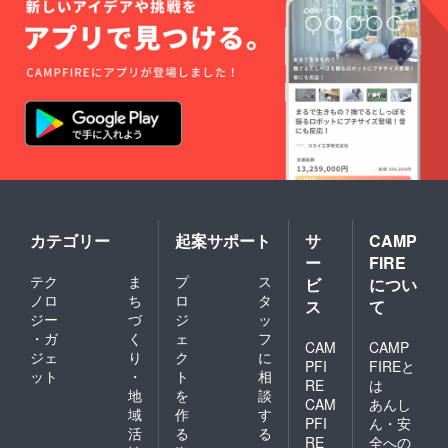
カテゴリー
起案サポート
サ
CAMP
ー
FIRE
テク
ま
プ
ス
ビ
につい
ノロ
ち
ロ
タ
ス
て
ジー
づ
ジ
ッ
・ガ
く
ェ
フ
CAM
CAMP
ジェ
り
ク
に
PFI
FIREと
ット
・
ト
相
RE
は
地
を
談
CAM
あんし
域
作
す
PFI
ん・安
活
る
る
RE
全への