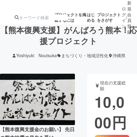
新
ロ
規
グ
会
プロジェクトを掲
はじ
プロジェクト
/
載するには
める
をさがす
イ
員
ン
登
【熊本復興支援】がんばろう熊本！応
録
援プロジェクト
人気のプロ
注目のリ
注目の新着プロ
募集終了が近いプ
もうすぐ公開
Yoshiyuki Noutsuka
まちづくり・地域活性化
沖縄県
ジェクト
ターン
ジェクト
ロジェクト
されます
アート・写真
音楽
現在の支援総
額
10,0
テクノロジー・ガジェット
ゲーム・サ
00
円
映像・映画
書籍・雑誌
【熊本復興支援金のお願い】 先日
ビジネス・起業
チャレンジ