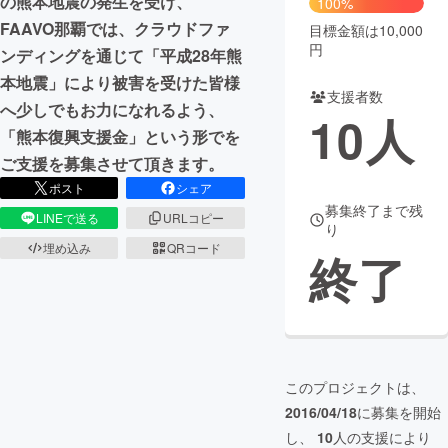
の熊本地震の発生を受け、
100%
FAAVO那覇では、クラウドファ
目標金額は10,000
まちづくり・地域活性化
円
ンディングを通じて「平成28年熊
本地震」により被害を受けた皆様
支援者数
CAMPFIRE for Social Good
CAMPFIRE Creation
へ少しでもお力になれるよう、
10
人
CAMPFIREふるさと納税
machi-ya
コミュニティ
「熊本復興支援金」という形でを
ご支援を募集させて頂きます。
ポスト
シェア
募集終了まで残
LINEで送る
URLコピー
り
埋め込み
QRコード
終了
このプロジェクトは、
2016/04/18
に募集を開始
し、
10
人の支援により