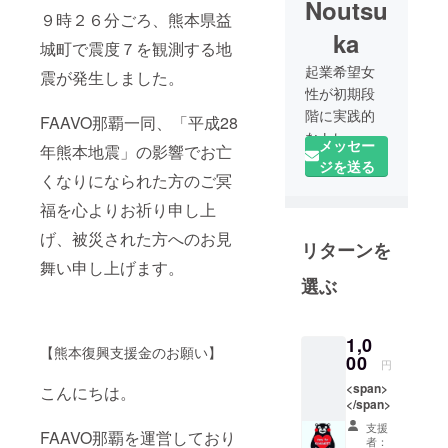
Noutsu
９時２６分ごろ、熊本県益
ka
城町で震度７を観測する地
起業希望女
震が発生しました。
性が初期段
階に実践的
FAAVO那覇一同、「平成28
なトレーニ
メッセー
年熊本地震」の影響でお亡
ングを受け
ジを送る
くなりになられた方のご冥
ることがで
きる場とし
福を心よりお祈り申し上
て「沖縄
げ、被災された方へのお見
リターンを
ガールズス
舞い申し上げます。
クエア」を
選ぶ
2012年にス
タート。女
性起業サ
1,0
【熊本復興支援金のお願い】
ポートネッ
00
円
トワーク構
<span>
こんにちは。
築やクラウ
</span>
ドファン
支援
FAAVO那覇を運営しており
者：
ディングの