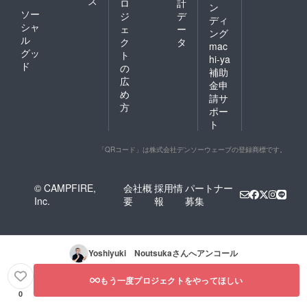
ス
ロ
計
ン
ソー
ジ
デ
ディ
シャ
ェ
ー
ング
ル
ク
タ
mac
グッ
ト
hi-ya
ド
の
補助
広
金申
め
請サ
方
ポー
ト
「QRコード」は株式会社デンソーウェーブの登録商標です。
© CAMPFIRE,
会社概
採用情
パートナー
Inc.
要
報
募集
Yoshiyuki Noutsuka
さんへアンコール
もう一度プロジェクトをやってほしい
0