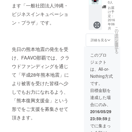
0人
ます「一般社団法人沖縄・
地域プラッ
お届
け予
トフォーム
ビジネスインキュベーショ
定：
運営を通
2016
ン・プラザ」です。
年06
じ、女性の
こ
月
の
起業応援や
リ
タ
ー
起業サポー
ン
詳細を見る
を
ター養成を
選
択
先日の熊本地震の発生を受
す
行っていま
る
このプロ
け、FAAVO那覇では、クラ
す。
ジェクト
このたび、
ウドファンディングを通じ
は、All-or-
早期離職し
て「平成28年熊本地震」に
Nothing方式
た若者たち
より被害を受けた皆様へ少
です。
の新たなス
タートを応
目標金額を
しでもお力になれるよう、
援する活動
達成した場
「熊本復興支援金」という
をはじめる
合にのみ、
形でをご支援を募集させて
べく準備中
2016/05/29
です！
頂きます。
23:59:59
ま
でに集まっ