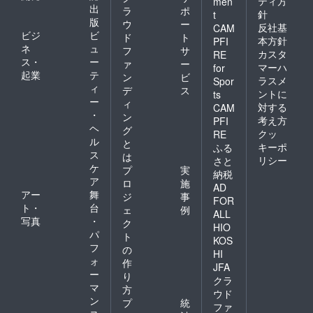
ティ方
men
出
ラ
ポ
針
t
版
ウ
ー
反社基
CAM
ビジ
ビ
ド
ト
本方針
PFI
ネ
ュ
フ
サ
カスタ
RE
ス・
ー
ァ
ー
マーハ
for
起業
テ
ン
ビ
ラスメ
Spor
ィ
デ
ス
ントに
ts
ー
ィ
対する
CAM
・
ン
考え方
PFI
ヘ
グ
クッ
RE
ル
と
キーポ
ふる
ス
は
リシー
さと
ケ
プ
実
納税
ア
ロ
施
AD
アー
舞
ジ
事
FOR
ト・
台
ェ
例
ALL
写真
・
ク
HIO
パ
ト
KOS
フ
の
HI
ォ
作
JFA
ー
り
クラ
マ
方
ウド
ン
プ
統
ファ