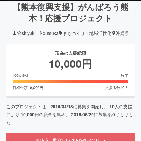
【熊本復興支援】がんばろう熊
本！応援プロジェクト
Yoshiyuki Noutsuka
まちづくり・地域活性化
沖縄県
現在の支援総額
10,000
円
終了
100
%達成
目標金額
10,000
円
支援者数
10
人
このプロジェクトは、
2016/04/18
に募集を開始し、
10
人の支援
により
10,000
円の資金を集め、
2016/05/29
に募集を終了しまし
た
もう一度プロジェクトをやってほしい