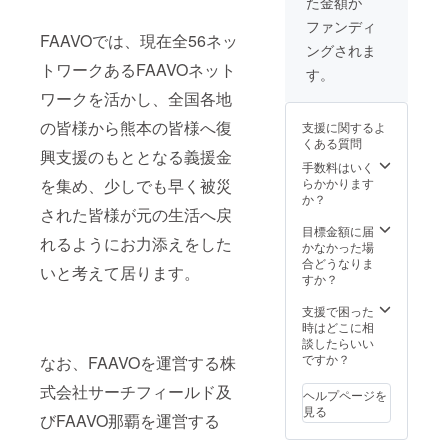
た金額が
ファンディ
FAAVOでは、現在全56ネッ
ングされま
トワークあるFAAVOネット
す。
ワークを活かし、全国各地
の皆様から熊本の皆様へ復
支援に関するよ
くある質問
興支援のもととなる義援金
手数料はいく
らかかります
を集め、少しでも早く被災
か？
された皆様が元の生活へ戻
目標金額に届
れるようにお力添えをした
かなかった場
合どうなりま
いと考えて居ります。
すか？
支援で困った
時はどこに相
談したらいい
ですか？
なお、FAAVOを運営する株
式会社サーチフィールド及
ヘルプページを
見る
びFAAVO那覇を運営する